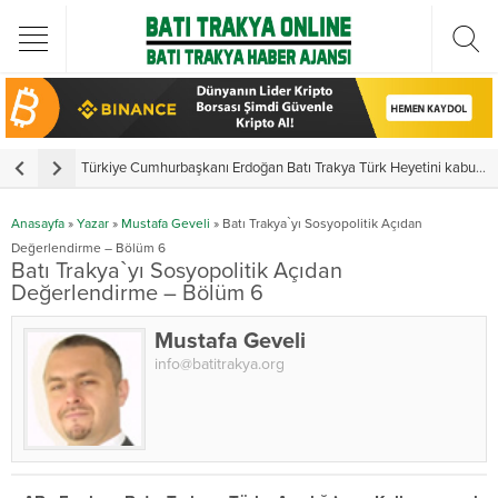
Türkiye Cumhurbaşkanı Erdoğan Batı Trakya Türk Heyetini kabul etti
Y
Anasayfa
»
Yazar
»
Mustafa Geveli
»
Batı Trakya`yı Sosyopolitik Açıdan
Değerlendirme – Bölüm 6
Batı Trakya`yı Sosyopolitik Açıdan
Değerlendirme – Bölüm 6
Mustafa Geveli
info@batitrakya.org