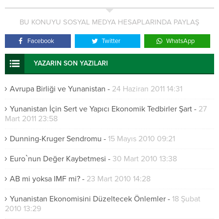
BU KONUYU SOSYAL MEDYA HESAPLARINDA PAYLAŞ
Facebook
Twitter
WhatsApp
YAZARIN SON YAZILARI
Avrupa Birliği ve Yunanistan
-
24 Haziran 2011 14:31
Yunanistan İçin Sert ve Yapıcı Ekonomik Tedbirler Şart
-
27
Mart 2011 23:58
Dunning-Kruger Sendromu
-
15 Mayıs 2010 09:21
Euro`nun Değer Kaybetmesi
-
30 Mart 2010 13:38
AB mi yoksa IMF mi?
-
23 Mart 2010 14:28
Yunanistan Ekonomisini Düzeltecek Önlemler
-
18 Şubat
2010 13:29