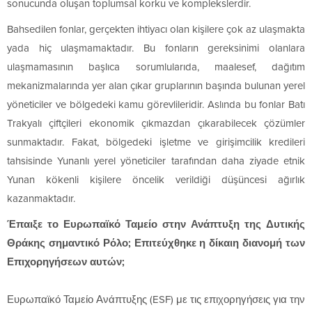
sonucunda oluşan toplumsal korku ve komplekslerdir.
Bahsedilen fonlar, gerçekten ihtiyacı olan kişilere çok az ulaşmakta
yada hiç ulaşmamaktadır. Bu fonların gereksinimi olanlara
ulaşmamasının başlıca sorumlularıda, maalesef, dağıtım
mekanizmalarında yer alan çıkar gruplarının başında bulunan yerel
yöneticiler ve bölgedeki kamu görevlileridir. Aslında bu fonlar Batı
Trakyalı çiftçileri ekonomik çıkmazdan çıkarabilecek çözümler
sunmaktadır. Fakat, bölgedeki işletme ve girişimcilik kredileri
tahsisinde Yunanlı yerel yöneticiler tarafından daha ziyade etnik
Yunan kökenli kişilere öncelik verildiği düşüncesi ağırlık
kazanmaktadır.
Έπαιξε το Ευρωπαϊκό Ταμείο στην Ανάπτυξη της Δυτικής
Θράκης σημαντικό Ρόλο; Επιτεύχθηκε η δίκαιη διανομή των
Επιχορηγήσεων αυτών;
Ευρωπαϊκό Ταμείο Ανάπτυξης (ESF) με τις επιχορηγήσεις για την