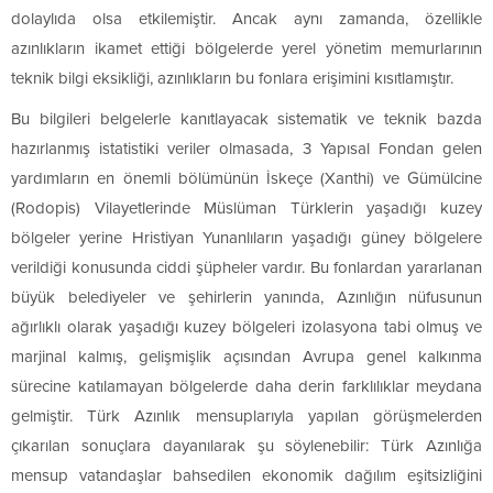
dolaylıda olsa etkilemiştir. Ancak aynı zamanda, özellikle
azınlıkların ikamet ettiği bölgelerde yerel yönetim memurlarının
teknik bilgi eksikliği, azınlıkların bu fonlara erişimini kısıtlamıştır.
Bu bilgileri belgelerle kanıtlayacak sistematik ve teknik bazda
hazırlanmış istatistiki veriler olmasada, 3 Yapısal Fondan gelen
yardımların en önemli bölümünün İskeçe (Xanthi) ve Gümülcine
(Rodopis) Vilayetlerinde Müslüman Türklerin yaşadığı kuzey
bölgeler yerine Hristiyan Yunanlıların yaşadığı güney bölgelere
verildiği konusunda ciddi şüpheler vardır. Bu fonlardan yararlanan
büyük belediyeler ve şehirlerin yanında, Azınlığın nüfusunun
ağırlıklı olarak yaşadığı kuzey bölgeleri izolasyona tabi olmuş ve
marjinal kalmış, gelişmişlik açısından Avrupa genel kalkınma
sürecine katılamayan bölgelerde daha derin farklılıklar meydana
gelmiştir. Türk Azınlık mensuplarıyla yapılan görüşmelerden
çıkarılan sonuçlara dayanılarak şu söylenebilir: Türk Azınlığa
mensup vatandaşlar bahsedilen ekonomik dağılım eşitsizliğini