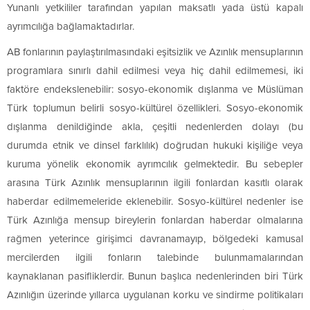
Yunanlı yetkililer tarafından yapılan maksatlı yada üstü kapalı
ayrımcılığa bağlamaktadırlar.
AB fonlarının paylaştırılmasındaki eşitsizlik ve Azınlık mensuplarının
programlara sınırlı dahil edilmesi veya hiç dahil edilmemesi, iki
faktöre endekslenebilir: sosyo-ekonomik dışlanma ve Müslüman
Türk toplumun belirli sosyo-kültürel özellikleri. Sosyo-ekonomik
dışlanma denildiğinde akla, çeşitli nedenlerden dolayı (bu
durumda etnik ve dinsel farklılık) doğrudan hukuki kişiliğe veya
kuruma yönelik ekonomik ayrımcılık gelmektedir. Bu sebepler
arasına Türk Azınlık mensuplarının ilgili fonlardan kasıtlı olarak
haberdar edilmemeleride eklenebilir. Sosyo-kültürel nedenler ise
Türk Azınlığa mensup bireylerin fonlardan haberdar olmalarına
rağmen yeterince girişimci davranamayıp, bölgedeki kamusal
mercilerden ilgili fonların talebinde bulunmamalarından
kaynaklanan pasifliklerdir. Bunun başlıca nedenlerinden biri Türk
Azınlığın üzerinde yıllarca uygulanan korku ve sindirme politikaları