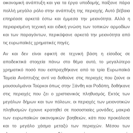
οικονομική ανάπτυξη και για τα έργα υποδομής, παίξανε πάρα
πολλή μεγάλο ρόλο στην ανάπτυξη της περιοχής. Αυτό βέβαια
επηρέασε αρκετά έστω και έμμεσα την μειονότητα. Αλλά η
περιορισμένη τεχνική και ειδική γνώση των τοπικών αρμοδίων
και των παραγόντων, περικόψανε αρκετά την μειονότητα από
τις ευρωπαϊκές χρηματικές πηγές.
Αν και δεν είναι εφικτή σε τεχνική βάση η είσοδος σε
αποδεικτικά στοιχεία πάνω στο θέμα αυτό, το μεγαλύτερο
χρηματικό ποσό που εισπραχθήκανε από τα τρία Ευρωπαϊκά
Ταμεία Ανάπτυξης αντί να δοθούνε στις περιοχές που ζούνε οι
μουσουλμάνοι Τούρκοι όπως στην Ξάνθη και Ροδόπη, δοθήκανε
στις περιοχές που ζει ο χριστιανικός πληθυσμός. Εκτός των
μεγάλων δήμων και των πόλεων, οι περιοχές των μειονοτικών
πληθυσμών έχουνε κρατηθεί σε ποσοστιαίες μονάδες, μακριά
των ευρωπαϊκών οικονομικών βοηθειών, κάτι που προκάλεσε
και το μεγάλο χάσμα μεταξύ των περιοχών. Μέσου των