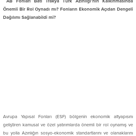
AB Fonları Batı Trakya Türk Azınlığı’nın Kalkınmasında
Önemli Bir Rol Oynadı mı? Fonların Ekonomik Açıdan Dengeli
Dağılımı Sağlanabildi mi?
Avrupa Yapısal Fonları (ESF) bölgenin ekonomik altyapısını
geliştiren kamusal ve özel yatırımlarda önemli bir rol oynamış ve
bu yolla Azınlığın sosyo-ekonomik standartlarını ve olanaklarını