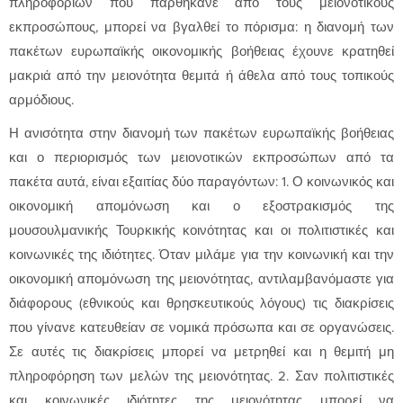
πληροφοριών που παρθήκανε από τους μειονοτικούς
εκπροσώπους, μπορεί να βγαλθεί το πόρισμα: η διανομή των
πακέτων ευρωπαϊκής οικονομικής βοήθειας έχουνε κρατηθεί
μακριά από την μειονότητα θεμιτά ή άθελα από τους τοπικούς
αρμόδιους.
Η ανισότητα στην διανομή των πακέτων ευρωπαϊκής βοήθειας
και ο περιορισμός των μειονοτικών εκπροσώπων από τα
πακέτα αυτά, είναι εξαιτίας δύο παραγόντων: 1. Ο κοινωνικός και
οικονομική απομόνωση και ο εξοστρακισμός της
μουσουλμανικής Τουρκικής κοινότητας και οι πολιτιστικές και
κοινωνικές της ιδιότητες. Όταν μιλάμε για την κοινωνική και την
οικονομική απομόνωση της μειονότητας, αντιλαμβανόμαστε για
διάφορους (εθνικούς και θρησκευτικούς λόγους) τις διακρίσεις
που γίνανε κατευθείαν σε νομικά πρόσωπα και σε οργανώσεις.
Σε αυτές τις διακρίσεις μπορεί να μετρηθεί και η θεμιτή μη
πληροφόρηση των μελών της μειονότητας. 2. Σαν πολιτιστικές
και κοινωνικές ιδιότητες της μειονότητας μπορεί να