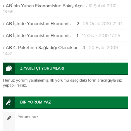
AB`nin Yunan Ekonomisine Bakış Açısı
-
10 Şubat 2010
13:55
AB İçinde Yunanistan Ekonomisi – 2
-
29 Ocak 2010 21:44
AB İçinde Yunanistan Ekonomisi – 1
-
14 Ocak 2010 17:25
AB 4. Paketinin Sağladığı Olanaklar – 4
-
20 Eylül 2009
13:31
ZİYARETÇİ YORUMLARI
Henüz yorum yapılmamış. İlk yorumu aşağıdaki form aracılığıyla siz
yapabilirsiniz.
BİR YORUM YAZ