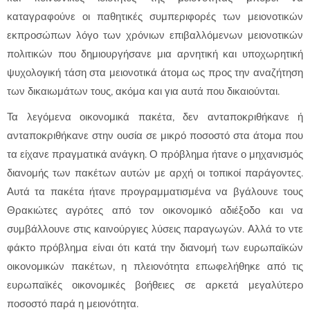
καταγραφούνε οι παθητικές συμπεριφορές των μειονοτικών
εκπροσώπων λόγο των χρόνιων επιβαλλόμενων μειονοτικών
πολιτικών που δημιουργήσανε μια αρνητική και υποχωρητική
ψυχολογική τάση στα μειονοτικά άτομα ως προς την αναζήτηση
των δικαιωμάτων τους, ακόμα και για αυτά που δικαιούνται.
Τα λεγόμενα οικονομικά πακέτα, δεν ανταποκριθήκανε ή
ανταποκριθήκανε στην ουσία σε μικρό ποσοστό στα άτομα που
τα είχανε πραγματικά ανάγκη. Ο πρόβλημα ήτανε ο μηχανισμός
διανομής των πακέτων αυτών με αρχή οι τοπικοί παράγοντες.
Αυτά τα πακέτα ήτανε προγραμματισμένα να βγάλουνε τους
Θρακιώτες αγρότες από τον οικονομικό αδιέξοδο και να
συμβάλλουνε στις καινούργιες λύσεις παραγωγών. Αλλά το ντε
φάκτο πρόβλημα είναι ότι κατά την διανομή των ευρωπαϊκών
οικονομικών πακέτων, η πλειονότητα επωφελήθηκε από τις
ευρωπαϊκές οικονομικές βοήθειες σε αρκετά μεγαλύτερο
ποσοστό παρά η μειονότητα.