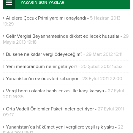
YAZARIN SON YAZILARI
Ailelere Çocuk Primi yardımı onaylandı
-
5 Haziran 2013
19:29
Gelir Vergisi Beyannamesinde dikkat edilecek hususlar
-
29
Mayıs 2013 19:18
Bu sene ne kadar vergi ödeyeceğim?
-
29 Mart 2012 16:11
Yeni memorandum neler getiriyor?
-
20 Şubat 2012 15:53
Yunanistan’ın ev ödevleri kabarıyor
-
28 Eylül 2011 22:00
Vergi borcu olanlar hapis cezası ile karşı karşıya
-
27 Eylül
2011 16:35
Orta Vadeli Önlemler Paketi neler getiriyor
-
27 Eylül 2011
09:17
Yunanistan’da hükümet yeni vergilere yeşil ışık yaktı
-
22