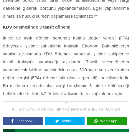
üzerinde borcu varsa biran önce muhasebecisine veya vergi
dairesine giderek borcunu yapılandırmasıdır. Eğer yapılandırma
olmaz ise hukuki sürecin başlaması kaçınılmazdır.”
KDV ödemesinde 3 taksit dönemi
İkinci üç aylık dönem sonunda katma değer vergisi (FPA)
ödeyecek işletme sahiplerine kolaylık. Ekonomi Bakanlığından
yapılan açıklamada KDV ödemesi yapacak işletme sahiplerine
taksit kolaylığı yapılacağı açıklandı. Taksit seçeneğinden
yararlanacak işletme sahiplerinin en az 300 Avro ve üzere katma
değer vergisi (FPA) ödemesinin olması gerektiği belirtilmektedir.
Bu miktarın üzerinde olan vergi borçlarının 3 taksite bölüneceği
belirtilmekle birlikte %2’lik taksit artışının da olacağı aktarılmıştır.
BU KONUYU SOSYAL MEDYA HESAPLARINDA PAYLAŞ
Facebook
Twitter
WhatsApp