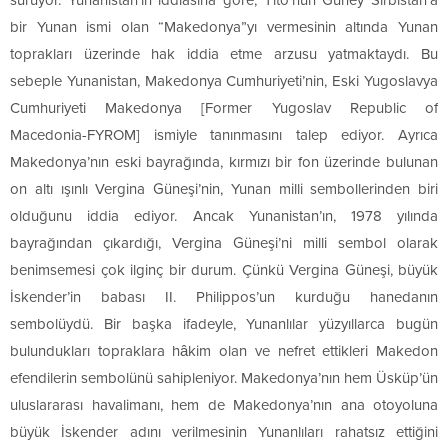
sürüyor. Yunanistan’ın iddiasına göre, Tito’nun Güney Sırbistan’a
bir Yunan ismi olan “Makedonya”yı vermesinin altında Yunan
toprakları üzerinde hak iddia etme arzusu yatmaktaydı. Bu
sebeple Yunanistan, Makedonya Cumhuriyeti’nin, Eski Yugoslavya
Cumhuriyeti Makedonya [Former Yugoslav Republic of
Macedonia-FYROM] ismiyle tanınmasını talep ediyor. Ayrıca
Makedonya’nın eski bayrağında, kırmızı bir fon üzerinde bulunan
on altı ışınlı Vergina Güneşi’nin, Yunan milli sembollerinden biri
olduğunu iddia ediyor. Ancak Yunanistan’ın, 1978 yılında
bayrağından çıkardığı, Vergina Güneşi’ni milli sembol olarak
benimsemesi çok ilginç bir durum. Çünkü Vergina Güneşi, büyük
İskender’in babası II. Philippos’un kurduğu hanedanın
sembolüydü. Bir başka ifadeyle, Yunanlılar yüzyıllarca bugün
bulundukları topraklara hâkim olan ve nefret ettikleri Makedon
efendilerin sembolünü sahipleniyor. Makedonya’nın hem Üsküp’ün
uluslararası havalimanı, hem de Makedonya’nın ana otoyoluna
büyük İskender adını verilmesinin Yunanlıları rahatsız ettiğini