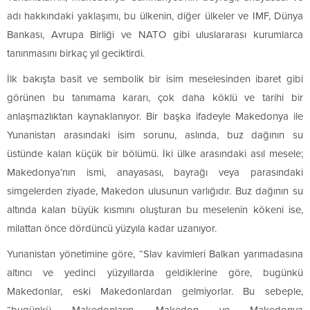
adı hakkındaki yaklaşımı, bu ülkenin, diğer ülkeler ve IMF, Dünya
Bankası, Avrupa Birliği ve NATO gibi uluslararası kurumlarca
tanınmasını birkaç yıl geciktirdi.
İlk bakışta basit ve sembolik bir isim meselesinden ibaret gibi
görünen bu tanımama kararı, çok daha köklü ve tarihi bir
anlaşmazlıktan kaynaklanıyor. Bir başka ifadeyle Makedonya ile
Yunanistan arasındaki isim sorunu, aslında, buz dağının su
üstünde kalan küçük bir bölümü. İki ülke arasındaki asıl mesele;
Makedonya’nın ismi, anayasası, bayrağı veya parasındaki
simgelerden ziyade, Makedon ulusunun varlığıdır. Buz dağının su
altında kalan büyük kısmını oluşturan bu meselenin kökeni ise,
milattan önce dördüncü yüzyıla kadar uzanıyor.
Yunanistan yönetimine göre, “Slav kavimleri Balkan yarımadasına
altıncı ve yedinci yüzyıllarda geldiklerine göre, bugünkü
Makedonlar, eski Makedonlardan gelmiyorlar. Bu sebeple,