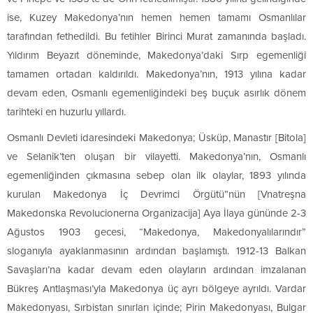
ise, Kuzey Makedonya’nın hemen hemen tamamı Osmanlılar
tarafından fethedildi. Bu fetihler Birinci Murat zamanında başladı.
Yıldırım Beyazıt döneminde, Makedonya’daki Sırp egemenliği
tamamen ortadan kaldırıldı. Makedonya’nın, 1913 yılına kadar
devam eden, Osmanlı egemenliğindeki beş buçuk asırlık dönem
tarihteki en huzurlu yıllardı.
Osmanlı Devleti idaresindeki Makedonya; Üsküp, Manastır [Bitola]
ve Selanik’ten oluşan bir vilayetti. Makedonya’nın, Osmanlı
egemenliğinden çıkmasına sebep olan ilk olaylar, 1893 yılında
kurulan Makedonya İç Devrimci Örgütü”nün [Vnatreşna
Makedonska Revolucionerna Organizacija] Aya İlaya gününde 2-3
Ağustos 1903 gecesi, “Makedonya, Makedonyalılarındır”
sloganıyla ayaklanmasının ardından başlamıştı. 1912-13 Balkan
Savaşları’na kadar devam eden olayların ardından imzalanan
Bükreş Antlaşması’yla Makedonya üç ayrı bölgeye ayrıldı. Vardar
Makedonyası, Sırbistan sınırları içinde; Pirin Makedonyası, Bulgar