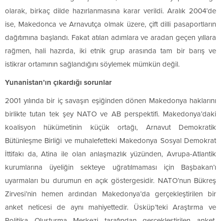
olarak, birkaç dilde hazırlanmasına karar verildi. Aralık 2004’de
ise, Makedonca ve Arnavutça olmak üzere, çift dilli pasaportların
dağıtımına başlandı. Fakat atılan adımlara ve aradan geçen yıllara
rağmen, hali hazırda, iki etnik grup arasında tam bir barış ve
istikrar ortamının sağlandığını söylemek mümkün değil.
Yunanistan’ın çıkardığı sorunlar
2001 yılında bir iç savaşın eşiğinden dönen Makedonya haklarını
birlikte tutan tek şey NATO ve AB perspektifi. Makedonya’daki
koalisyon hükümetinin küçük ortağı, Arnavut Demokratik
Bütünleşme Birliği ve muhalefetteki Makedonya Sosyal Demokrat
İttifakı da, Atina ile olan anlaşmazlık yüzünden, Avrupa-Atlantik
kurumlarına üyeliğin sekteye uğratılmaması için Başbakan’ı
uyarmaları bu durumun en açık göstergesidir. NATO’nun Bükreş
Zirvesi’nin hemen ardından Makedonya’da gerçekleştirilen bir
anket neticesi de aynı mahiyettedir. Üsküp’teki Araştırma ve
Politika Oluşturma Merkezi tarafından gerçekleştirilen anket,