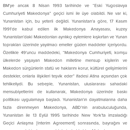
BM’ye ancak 8 Nisan 1993 tarihinde ve “Eski Yugoslavya
Cumhuriyeti Makedonya” geçici ismi ile üye olabildi. Ne var ki,
Yunanistan için, bu yeterli değildi. Yunanistan’a göre, 17 Kasım
1991’de kabul edilen ilk Makedonya Anayasası, kuzey
Yunanistan’daki Makedonları ayrılıkçı eylemlere kışkırtan ve Yunan
toprakları üzerinde yayılmacı emeller güden maddeler içeriyordu.
Özellikle 49’uncu maddedeki, “Makedonya Cumhuriyeti, komşu
ülkelerde yaşayan Makedon milletine mensup kişilerin ve
Makedon sürgünlerin statü ve haklarını korur, kültürel gelişimlerini
destekler, onlarla ilişkileri teşvik eder” ifadesi Atina açısından çok
tehlikeliydi. Bu sebeple, Yunanistan, uluslararası sahadaki
mensubiyetlerini de kullanarak, Makedonya üzerinde baskı
politikası uygulamaya başladı. Yunanistan’ın dayatmalarına daha
fazla direnmeyen Makedonya, ABD’nin arabuluculuğunda,
Yunanistan ile 13 Eylül 1995 tarihinde New York’ta imzaladığı
Geçici Anlaşma [Interim Agreement] sonrasında, bayrağını ve