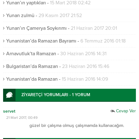
Yunan’ın yaptıkları
-
15 Mart 2018 02:42
Yunan zulmü
-
29 Kasım 2017 21:52
Yunan’ın Çamerya Soykırımı
-
21 Haziran 2017 20:01
Yunanistan’da Ramazan Bayramı
-
6 Temmuz 2016 01:18
Arnavutluk’ta Ramazan
-
30 Haziran 2016 14:31
Bulgaristan’da Ramazan
-
23 Haziran 2016 15:46
Yunanistan’da Ramazan
-
15 Haziran 2016 14:09
ZİYARETÇİ YORUMLARI - 1 YORUM
Cevap Ver
servet
21 Mart 2017, 00:49
güzel bir çalışma olmuş çalışmamda kullanacağım.