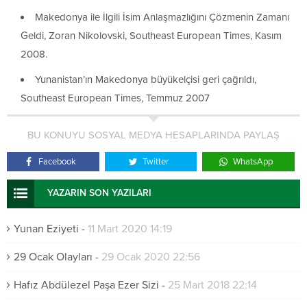
Makedonya ile İlgili İsim Anlaşmazlığını Çözmenin Zamanı
Geldi, Zoran Nikolovski, Southeast European Times, Kasım
2008.
Yunanistan’ın Makedonya büyükelçisi geri çağrıldı,
Southeast European Times, Temmuz 2007
BU KONUYU SOSYAL MEDYA HESAPLARINDA PAYLAŞ
Facebook
Twitter
WhatsApp
YAZARIN SON YAZILARI
Yunan Eziyeti
-
11 Mart 2020 14:19
29 Ocak Olayları
-
29 Ocak 2020 22:56
Hafız Abdülezel Paşa Ezer Sizi
-
25 Mart 2018 22:14