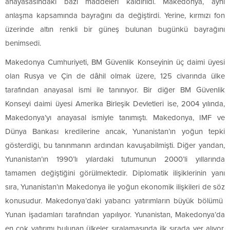
anayasasındaki bazı maddeleri kaldırıldı. Makedonya, aynı
anlaşma kapsamında bayrağını da değiştirdi. Yerine, kırmızı fon
üzerinde altın renkli bir güneş bulunan bugünkü bayrağını
benimsedi.
Makedonya Cumhuriyeti, BM Güvenlik Konseyinin üç daimi üyesi
olan Rusya ve Çin de dâhil olmak üzere, 125 civarında ülke
tarafından anayasal ismi ile tanınıyor. Bir diğer BM Güvenlik
Konseyi daimi üyesi Amerika Birleşik Devletleri ise, 2004 yılında,
Makedonya’yı anayasal ismiyle tanımıştı. Makedonya, IMF ve
Dünya Bankası kredilerine ancak, Yunanistan’ın yoğun tepki
gösterdiği, bu tanınmanın ardından kavuşabilmişti. Diğer yandan,
Yunanistan’ın 1990’lı yılardaki tutumunun 2000’li yıllarında
tamamen değiştiğini görülmektedir. Diplomatik ilişiklerinin yanı
sıra, Yunanistan’ın Makedonya ile yoğun ekonomik ilişkileri de söz
konusudur. Makedonya’daki yabancı yatırımların büyük bölümü
Yunan işadamları tarafından yapılıyor. Yunanistan, Makedonya’da
en çok yatırımı bulunan ülkeler sıralamasında ilk sırada yer alıyor.