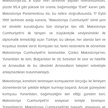
Makedonya’da, 8 Eylül 1991 tarihinde yapılan referandumdan,
yüzde 95,4 gibi yüksek bir oranla, bağımsızlığa “Evet” kararı çıktı.
Makedonya Parlamentosu da, bu netice doğrultusunda, 17 Eylül
1991 tarihinde aldığı kararla, “Makedonya Cumhuriyeti” isimli yeni
bir devletin kurulduğunu tüm dünya’ya ilan etti. Makedonya
Cumhuriyeti’ni ilk tanıyan ve büyükelçilik seviyesindeki ilk
diplomatik temsilciliği açan Türkiye, bu ülkeye, her alanda tam ve
koşulsuz destek verdi. Komşuları ise, farklı nedenlerle ilk dönemde
Makedonya Cumhuriyeti’ni tanımadılar. Çünkü Makedonya’nın,
Yunanistan ile isim, Bulgaristan ile dil, Sırbistan ile sınır ve haleflik
ve Arnavutluk ile bu ülkedeki Arnavutların talepleri sebebiyle
anlaşmazlıkları bulunmaktaydı.
Makedonya, kendisini tanımayan komşularının birçoğu ile ilerleyen
dönemlerde bir şekilde iletişim kurmayı başardı. Ancak güneydeki
komşusu Yunanistan, bağımsızlığını ilan ettiği günden beri,
Makedonya Cumhuriyeti’ni anayasal ismiyle tanımıyor.
Yunanistan’ın, Makedonya Cumhuriyeti’nin bayrağı, anayasası ve