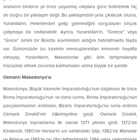
sınırlarını binlerce yıl önce yaşanmış olaylara göre belirlemek hiç
de doğru bir yaklaşım değil. Bu yaklaşımdan yola çıkılacak olursa,
Yunanlıların, Helenlerden gelip gelmediğini sorgulayan birçok
çalışmaya da rastlanabilir. Ayrıca, Yunanistan’ın, “Greece” veya
“Grece” ismini bir Boiotia kavminden aldığını hatırlatmakta fayda
var. Günümüzde bu kavimin mensuplarından kimsenin hayatta
olmayışı, Yunanlıların, Makedonlar gibi isim tartışmalarıyla
mücadele etmek zorunda kalmamaları adına büyük bir şanstır.
Osmanlı Makedonya’sı
Makedonya, Büyük İskender İmparatorluğu’nun dağılması ile önce
Roma İmparatorluğu’nun ve daha sonra, Roma İmparatorluğu’nun
parçalanmasının ardından, Bizans İmparatorluğu’nu sona erdiren
Osmanlı Devleti’nin hâkimiyetine geçti. Osmanlı Devleti,
Makedonya topraklarına ilk olarak 1371 yılında girdi. 1372’de
Köstendil, 1380’de Vardar’ın sol sahilindeki İştip, 1382’de Manastır
ve Pirlepe ve 1385’te de Ohri fethedilmiştir. 1386 yılına gelindiğinde