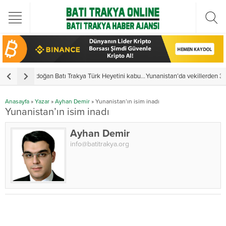
Türkiye Cumhurbaşkanı Erdoğan Batı Trakya Türk Heyetini kabul etti
Yunanistan’da vekillerden 3 ayrı yemin
Y
Anasayfa
»
Yazar
»
Ayhan Demir
»
Yunanistan’ın isim inadı
Yunanistan’ın isim inadı
Ayhan Demir
info@batitrakya.org