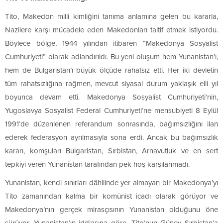
Tito, Makedon milli kimliğini tanıma anlamına gelen bu kararla,
Nazilere karşı mücadele eden Makedonları taltif etmek istiyordu.
Böylece bölge, 1944 yılından itibaren “Makedonya Sosyalist
Cumhuriyeti” olarak adlandırıldı. Bu yeni oluşum hem Yunanistan’ı,
hem de Bulgaristan’ı büyük ölçüde rahatsız etti. Her iki devletin
tüm rahatsızlığına rağmen, mevcut siyasal durum yaklaşık elli yıl
boyunca devam etti. Makedonya Sosyalist Cumhuriyeti’nin,
Yugoslavya Sosyalist Federal Cumhuriyeti’ne mensubiyeti 8 Eylül
1991’de düzenlenen referandum sonrasında, bağımsızlığını ilan
ederek federasyon ayrılmasıyla sona erdi. Ancak bu bağımsızlık
kararı, komşuları Bulgaristan, Sırbistan, Arnavutluk ve en sert
tepkiyi veren Yunanistan tarafından pek hoş karşılanmadı.
Yunanistan, kendi sınırları dâhilinde yer almayan bir Makedonya’yı
Tito zamanından kalma bir komünist icadı olarak görüyor ve
Makedonya’nın gerçek mirasçısının Yunanistan olduğunu öne