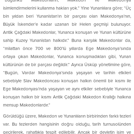
“bugünkü Makedonların, Makedon ve Makedonya
isimlendirmelerini kullanma hakları yok.” Yine Yunanlılara göre; “Üç
bin yıldan beri Yunanistan’ın bir parçası olan Makedonya’nın,
Büyük İskender’e kadar uzanan bir Helen geçmişi bulunuyor.
Antik Çağdaki Makedonlar, Yunanca konuşan ve Yunan kültürüne
sahip Kuzey Yunanistan halkıdır.” Buna karşılık Makedonlar da,
“milattan önce 700 ve 800’lü yıllarda Ege Makedonya’sında
ortaya çıkan Makedonlar, Yunanca konuşmadıkları gibi, Yunan
kültürünün de bir parçası değildir.” Ayrıca Üsküp yönetimine göre,
“Bugün, Vardar Makedonya’sında yaşayan ve tarihin etkileri
sebebiyle Slav Makedoncası konuşan halkın önemli bir kısmı ile
Ege Makedonyası’nda yaşayan ve aynı etkiler sebebiyle Yunanca
konuşan halkın bir kısmı Antik Çağdaki Makedon Krallığı halkına
mensup Makedonlardır.”
Görüldüğü üzere, Makedon ve Yunanlıların birbirinden farklı tezleri
var. Bu tezlerden hangisinin doğru olduğu, tarih turnusolünden
geçirilerek, rahatlıkla tespit edilebilir. Ancak bir devletin isim ve