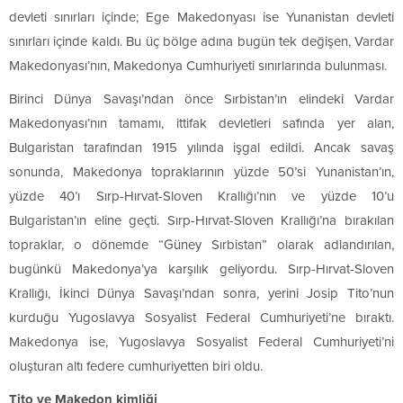
devleti sınırları içinde; Ege Makedonyası ise Yunanistan devleti
sınırları içinde kaldı. Bu üç bölge adına bugün tek değişen, Vardar
Makedonyası’nın, Makedonya Cumhuriyeti sınırlarında bulunması.
Birinci Dünya Savaşı’ndan önce Sırbistan’ın elindeki Vardar
Makedonyası’nın tamamı, ittifak devletleri safında yer alan,
Bulgaristan tarafından 1915 yılında işgal edildi. Ancak savaş
sonunda, Makedonya topraklarının yüzde 50’si Yunanistan’ın,
yüzde 40’ı Sırp-Hırvat-Sloven Krallığı’nın ve yüzde 10’u
Bulgaristan’ın eline geçti. Sırp-Hırvat-Sloven Krallığı’na bırakılan
topraklar, o dönemde “Güney Sırbistan” olarak adlandırılan,
bugünkü Makedonya’ya karşılık geliyordu. Sırp-Hırvat-Sloven
Krallığı, İkinci Dünya Savaşı’ndan sonra, yerini Josip Tito’nun
kurduğu Yugoslavya Sosyalist Federal Cumhuriyeti’ne bıraktı.
Makedonya ise, Yugoslavya Sosyalist Federal Cumhuriyeti’ni
oluşturan altı federe cumhuriyetten biri oldu.
Tito ve Makedon kimliği