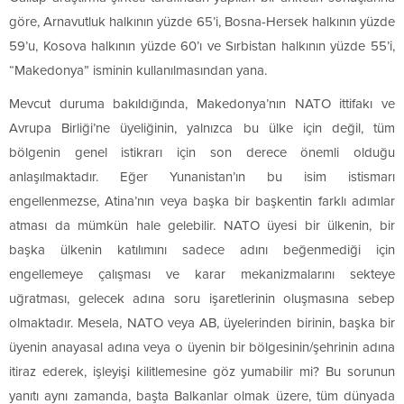
göre, Arnavutluk halkının yüzde 65’i, Bosna-Hersek halkının yüzde
59’u, Kosova halkının yüzde 60’ı ve Sırbistan halkının yüzde 55’i,
“Makedonya” isminin kullanılmasından yana.
Mevcut duruma bakıldığında, Makedonya’nın NATO ittifakı ve
Avrupa Birliği’ne üyeliğinin, yalnızca bu ülke için değil, tüm
bölgenin genel istikrarı için son derece önemli olduğu
anlaşılmaktadır. Eğer Yunanistan’ın bu isim istismarı
engellenmezse, Atina’nın veya başka bir başkentin farklı adımlar
atması da mümkün hale gelebilir. NATO üyesi bir ülkenin, bir
başka ülkenin katılımını sadece adını beğenmediği için
engellemeye çalışması ve karar mekanizmalarını sekteye
uğratması, gelecek adına soru işaretlerinin oluşmasına sebep
olmaktadır. Mesela, NATO veya AB, üyelerinden birinin, başka bir
üyenin anayasal adına veya o üyenin bir bölgesinin/şehrinin adına
itiraz ederek, işleyişi kilitlemesine göz yumabilir mi? Bu sorunun
yanıtı aynı zamanda, başta Balkanlar olmak üzere, tüm dünyada