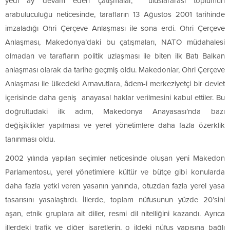
yedi ay devam eden çatışmalar, uluslararası toplumun
arabuluculuğu neticesinde, tarafların 13 Ağustos 2001 tarihinde
imzaladığı Ohri Çerçeve Anlaşması ile sona erdi. Ohri Çerçeve
Anlaşması, Makedonya’daki bu çatışmaları, NATO müdahalesi
olmadan ve tarafların politik uzlaşması ile biten ilk Batı Balkan
anlaşması olarak da tarihe geçmiş oldu. Makedonlar, Ohri Çerçeve
Anlaşması ile ülkedeki Arnavutlara, âdem-i merkeziyetçi bir devlet
içerisinde daha geniş anayasal haklar verilmesini kabul ettiler. Bu
doğrultudaki ilk adım, Makedonya Anayasası’nda bazı
değişiklikler yapılması ve yerel yönetimlere daha fazla özerklik
tanınması oldu.
2002 yılında yapılan seçimler neticesinde oluşan yeni Makedon
Parlamentosu, yerel yönetimlere kültür ve bütçe gibi konularda
daha fazla yetki veren yasanın yanında, otuzdan fazla yerel yasa
tasarısını yasalaştırdı. İllerde, toplam nüfusunun yüzde 20’sini
aşan, etnik gruplara ait diller, resmi dil nitelliğini kazandı. Ayrıca
illerdeki trafik ve diğer işaretlerin, o ildeki nüfus yapısına bağlı