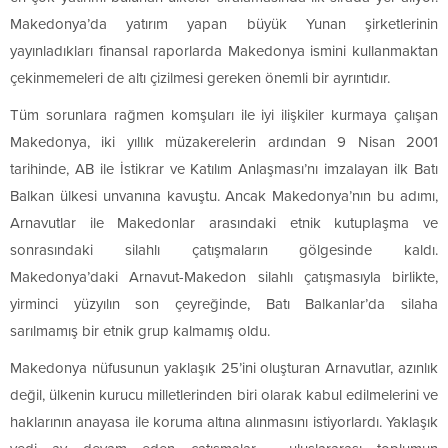
Makedonya’da yatırım yapan büyük Yunan şirketlerinin
yayınladıkları finansal raporlarda Makedonya ismini kullanmaktan
çekinmemeleri de altı çizilmesi gereken önemli bir ayrıntıdır.
Tüm sorunlara rağmen komşuları ile iyi ilişkiler kurmaya çalışan
Makedonya, iki yıllık müzakerelerin ardından 9 Nisan 2001
tarihinde, AB ile İstikrar ve Katılım Anlaşması’nı imzalayan ilk Batı
Balkan ülkesi unvanına kavuştu. Ancak Makedonya’nın bu adımı,
Arnavutlar ile Makedonlar arasındaki etnik kutuplaşma ve
sonrasındaki silahlı çatışmaların gölgesinde kaldı.
Makedonya’daki Arnavut-Makedon silahlı çatışmasıyla birlikte,
yirminci yüzyılın son çeyreğinde, Batı Balkanlar’da silaha
sarılmamış bir etnik grup kalmamış oldu.
Makedonya nüfusunun yaklaşık 25’ini oluşturan Arnavutlar, azınlık
değil, ülkenin kurucu milletlerinden biri olarak kabul edilmelerini ve
haklarının anayasa ile koruma altına alınmasını istiyorlardı. Yaklaşık