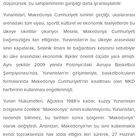
düşünürsek, bu sahiplenmenin garipliği daha iyi anlaşılabilir.
Yunanistan, Makedonya Cumhuriyeti isminin geçtiği, uluslararası
arenadaki tüm siyasi, sportif, kültürel ve ekonomik faaliyetlerde bu
ülkeye sıkıntılar çıkarıyor. Mesela, Makedonya Cumhuriyeti
bağımsızlığını ilan ettiğinde, Yunanistan’ın bu ülkeyle arasındaki
sınırı kapatarak, Selanik limanı ile bağlantısını kesmesi sebebiyle
iki ülke arasındaki ekonomik ilişkiler önemli ölçüde yara almıştı.
Aynı şekilde 2009 yılında Polonya’daki Avrupa Basketbol
Şampiyonası’nda, Yunanistan’ın girişimleriyle, basketbolcuların
formalarında Makedonya Cumhuriyeti’nin kısaltması olan MKD
harflerinin kullanması engellenmişti.
Yunan Hükümetleri, Ağustos 1988’e kadar, kuzey Yunanistan
bölgesine özellikle “Makedonya” ismini kullanmıyordu. Yunanistan,
nedendir bilinmez, bu tarihten sonra bölgenin “Makedonya”
olarak değiştirdi. Ardından, Makedonya’nın bu ismi kullanmakla
kendi topraklarında hak iddia ettiğini ileri sürerek, 27 Haziran