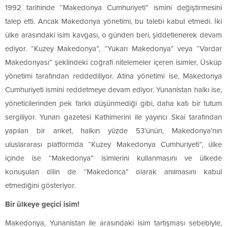
1992 tarihinde “Makedonya Cumhuriyeti” ismini değiştirmesini
talep etti. Ancak Makedonya yönetimi, bu talebi kabul etmedi. İki
ülke arasındaki isim kavgası, o günden beri, şiddetlenerek devam
ediyor. “Kuzey Makedonya”, “Yukarı Makedonya” veya “Vardar
Makedonyası” şeklindeki coğrafi nitelemeler içeren isimler, Üsküp
yönetimi tarafından reddediliyor. Atina yönetimi ise, Makedonya
Cumhuriyeti ismini reddetmeye devam ediyor. Yunanistan halkı ise,
yöneticilerinden pek farklı düşünmediği gibi, daha katı bir tutum
sergiliyor. Yunan gazetesi Kathimerini ile yayıncı Skai tarafından
yapılan bir anket, halkın yüzde 53’ünün, Makedonya’nın
uluslararası platformda “Kuzey Makedonya Cumhuriyeti”, ülke
içinde ise “Makedonya” isimlerini kullanmasını ve ülkede
konuşulan dilin de “Makedonca” olarak anılmasını kabul
etmediğini gösteriyor.
Bir ülkeye geçici isim!
Makedonya, Yunanistan ile arasındaki isim tartışması sebebiyle,