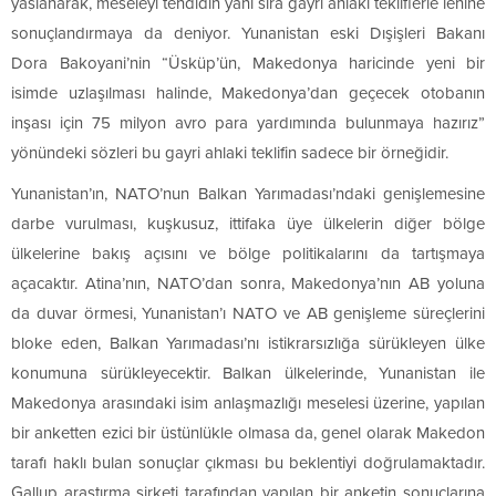
yaslanarak, meseleyi tehdidin yanı sıra gayri ahlaki tekliflerle lehine
sonuçlandırmaya da deniyor. Yunanistan eski Dışişleri Bakanı
Dora Bakoyani’nin “Üsküp’ün, Makedonya haricinde yeni bir
isimde uzlaşılması halinde, Makedonya’dan geçecek otobanın
inşası için 75 milyon avro para yardımında bulunmaya hazırız”
yönündeki sözleri bu gayri ahlaki teklifin sadece bir örneğidir.
Yunanistan’ın, NATO’nun Balkan Yarımadası’ndaki genişlemesine
darbe vurulması, kuşkusuz, ittifaka üye ülkelerin diğer bölge
ülkelerine bakış açısını ve bölge politikalarını da tartışmaya
açacaktır. Atina’nın, NATO’dan sonra, Makedonya’nın AB yoluna
da duvar örmesi, Yunanistan’ı NATO ve AB genişleme süreçlerini
bloke eden, Balkan Yarımadası’nı istikrarsızlığa sürükleyen ülke
konumuna sürükleyecektir. Balkan ülkelerinde, Yunanistan ile
Makedonya arasındaki isim anlaşmazlığı meselesi üzerine, yapılan
bir anketten ezici bir üstünlükle olmasa da, genel olarak Makedon
tarafı haklı bulan sonuçlar çıkması bu beklentiyi doğrulamaktadır.
Gallup araştırma şirketi tarafından yapılan bir anketin sonuçlarına