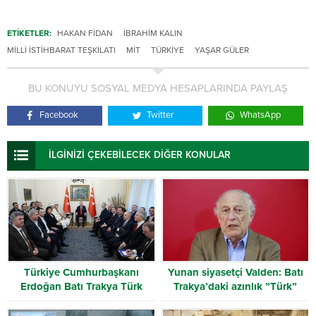
ETİKETLER:
HAKAN FIDAN
İBRAHIM KALIN
MILLI İSTIHBARAT TEŞKILATI
MİT
TÜRKIYE
YAŞAR GÜLER
BU KONUYU SOSYAL MEDYA HESAPLARINDA PAYLAŞ
Facebook
Twitter
WhatsApp
İLGİNİZİ ÇEKEBİLECEK DİĞER KONULAR
Türkiye Cumhurbaşkanı
Yunan siyasetçi Valden: Batı
Erdoğan Batı Trakya Türk
Trakya’daki azınlık ”Türk”
Heyetini kabul etti
olarak tanınmalı