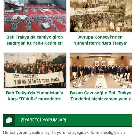
Batı Trakya’da camiye giren
Avrupa Konseyi’nden
saldırgan Kur’an-ı Kerimleri
Yunanistan’a ‘Batı Trakya’
yırttı
uyarısı
Batı Trakya’da Yunanistan’a
Bakan Çavuşoğlu: Batı Trakya
karşı ‘Türklük’ mücadelesi
Türklerini hiçbir zaman yalnız
bırakmayacağız
ZİYARETÇİ YORUMLARI
Henüz yorum yapılmamış. İlk yorumu aşağıdaki form aracılığıyla siz