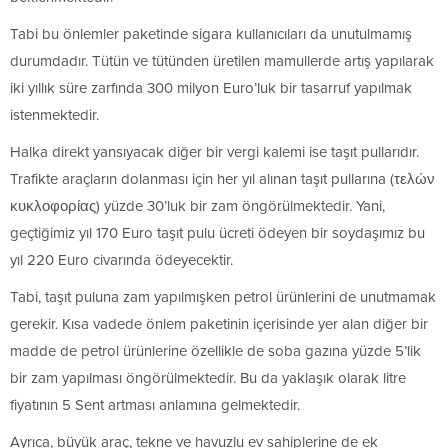
Tabi bu önlemler paketinde sigara kullanıcıları da unutulmamış
durumdadır. Tütün ve tütünden üretilen mamullerde artış yapılarak
iki yıllık süre zarfında 300 milyon Euro’luk bir tasarruf yapılmak
istenmektedir.
Halka direkt yansıyacak diğer bir vergi kalemi ise taşıt pullarıdır.
Trafikte araçların dolanması için her yıl alınan taşıt pullarına (τελών
κυκλοφορίας) yüzde 30’luk bir zam öngörülmektedir. Yani,
geçtiğimiz yıl 170 Euro taşıt pulu ücreti ödeyen bir soydaşımız bu
yıl 220 Euro civarında ödeyecektir.
Tabi, taşıt puluna zam yapılmışken petrol ürünlerini de unutmamak
gerekir. Kısa vadede önlem paketinin içerisinde yer alan diğer bir
madde de petrol ürünlerine özellikle de soba gazına yüzde 5’lik
bir zam yapılması öngörülmektedir. Bu da yaklaşık olarak litre
fiyatının 5 Sent artması anlamına gelmektedir.
Ayrıca, büyük araç, tekne ve havuzlu ev sahiplerine de ek