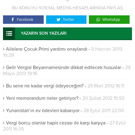
BU KONUYU SOSYAL MEDYA HESAPLARINDA PAYLAŞ
Facebook
Twitter
WhatsApp
YAZARIN SON YAZILARI
Ailelere Çocuk Primi yardımı onaylandı
-
5 Haziran 2013
19:29
Gelir Vergisi Beyannamesinde dikkat edilecek hususlar
-
29
Mayıs 2013 19:18
Bu sene ne kadar vergi ödeyeceğim?
-
29 Mart 2012 16:11
Yeni memorandum neler getiriyor?
-
20 Şubat 2012 15:53
Yunanistan’ın ev ödevleri kabarıyor
-
28 Eylül 2011 22:00
Vergi borcu olanlar hapis cezası ile karşı karşıya
-
27 Eylül
2011 16:35