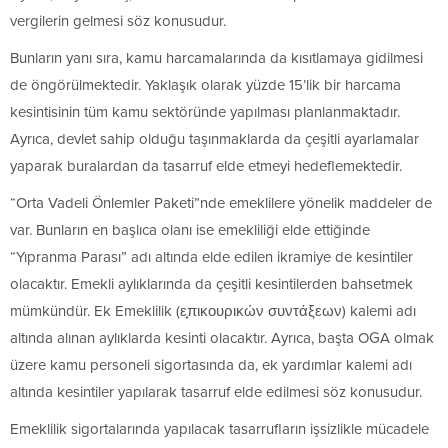
vergilerin gelmesi söz konusudur.
Bunların yanı sıra, kamu harcamalarında da kısıtlamaya gidilmesi
de öngörülmektedir. Yaklaşık olarak yüzde 15’lik bir harcama
kesintisinin tüm kamu sektöründe yapılması planlanmaktadır.
Ayrıca, devlet sahip olduğu taşınmaklarda da çeşitli ayarlamalar
yaparak buralardan da tasarruf elde etmeyi hedeflemektedir.
“Orta Vadeli Önlemler Paketi”nde emeklilere yönelik maddeler de
var. Bunların en başlıca olanı ise emekliliği elde ettiğinde
“Yıpranma Parası” adı altında elde edilen ikramiye de kesintiler
olacaktır. Emekli aylıklarında da çeşitli kesintilerden bahsetmek
mümkündür. Ek Emeklilik (ε̟πικουρικών συντάξεων) kalemi adı
altında alınan aylıklarda kesinti olacaktır. Ayrıca, başta OGA olmak
üzere kamu personeli sigortasında da, ek yardımlar kalemi adı
altında kesintiler yapılarak tasarruf elde edilmesi söz konusudur.
Emeklilik sigortalarında yapılacak tasarrufların işsizlikle mücadele