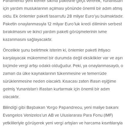
Parlamento yeni kemer sıkma paketine geçit vererek, Yunanistan
için yardım musluklarının açılması yönünde önemli bir adım atmış
oldu. Ek önlemler paketi tasarrufu 28 milyar Euro’yu bulmaktadır.
Paketin onaylanmasıyla 12 milyar Euro’luk kredi diliminin serbest
bırakılmasını ve ikinci yardım paketi görüşmelerinin ivme
kazanmasını sağlayacaktır.
Öncelikle şunu belirtmek isterim ki, önlemler paketi ihtiyacı
karşılayacak mükemmel bir durumda değil eksiklikler var ve aşırı
biçimde vergi artışı odaklı olduğudur. Peki, ya onaylanmasaydı, o
zaman da ülke kaynaklarının tükenmesine ve temerrüde
sürüklenmesine neden olacaktı. Kısacası zaten iflasın eşiğime
gelmiş Yunanistan’ı iflastan kurtarmak için önemli bir adım
olacaktır.
Bilindiği gibi Başbakan Yorgo Papandreou, yeni maliye bakanı
Evangelos Venizelos’un AB ve Uluslararası Para Fonu (IMF)
yetkilileriyle görüşerek yeni vergi artışları ve harcama kısıntılarıyla