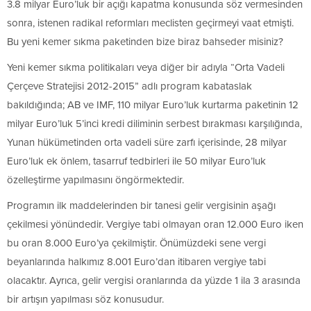
3.8 milyar Euro’luk bir açığı kapatma konusunda söz vermesinden
sonra, istenen radikal reformları meclisten geçirmeyi vaat etmişti.
Bu yeni kemer sıkma paketinden bize biraz bahseder misiniz?
Yeni kemer sıkma politikaları veya diğer bir adıyla “Orta Vadeli
Çerçeve Stratejisi 2012-2015” adlı program kabataslak
bakıldığında; AB ve IMF, 110 milyar Euro’luk kurtarma paketinin 12
milyar Euro’luk 5’inci kredi diliminin serbest bırakması karşılığında,
Yunan hükümetinden orta vadeli süre zarfı içerisinde, 28 milyar
Euro’luk ek önlem, tasarruf tedbirleri ile 50 milyar Euro’luk
özelleştirme yapılmasını öngörmektedir.
Programın ilk maddelerinden bir tanesi gelir vergisinin aşağı
çekilmesi yönündedir. Vergiye tabi olmayan oran 12.000 Euro iken
bu oran 8.000 Euro’ya çekilmiştir. Önümüzdeki sene vergi
beyanlarında halkımız 8.001 Euro’dan itibaren vergiye tabi
olacaktır. Ayrıca, gelir vergisi oranlarında da yüzde 1 ila 3 arasında
bir artışın yapılması söz konusudur.