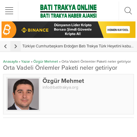
Türkiye Cumhurbaşkanı Erdoğan Batı Trakya Türk Heyetini kabul etti
Y
Anasayfa
»
Yazar
»
Özgür Mehmet
»
Orta Vadeli Önlemler Paketi neler getiriyor
Orta Vadeli Önlemler Paketi neler getiriyor
Özgür Mehmet
info@batitrakya.org