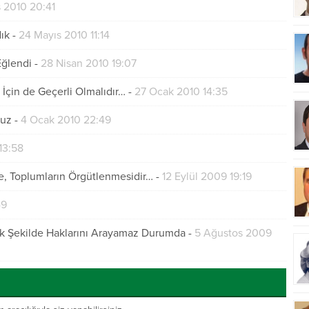
 2010 20:41
ık
-
24 Mayıs 2010 11:14
Eğlendi
-
28 Nisan 2010 19:07
İçin de Geçerli Olmalıdır…
-
27 Ocak 2010 14:35
ruz
-
4 Ocak 2010 22:49
13:58
e, Toplumların Örgütlenmesidir…
-
12 Eylül 2009 19:19
49
cak Şekilde Haklarını Arayamaz Durumda
-
5 Ağustos 2009