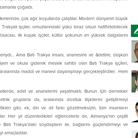
, zamanla çoğaldı.
lkelerinde, çok ağır koşullarda çalıştılar. Modern dünyanın büyük
Trakyalı işçiler, omuzlarındaki yükü biraz olsun hafifletebilecek
Kısacası, ilk kuşak işçiler, kültür şokunun en yüksek dalgalarını
meleriydi… Ama Batı Trakya insanı, ananesine ve âdetine, düşkün
en ve okula giderek meslek sahibi olan Batı Trakya işçileri,
er, aralarında maddi ve manevi dayanışmayı gerçekleştirdiler. Hem
ellerde, adet ve ananelerini yaşatmaktı. Bunun için dernekler
etnik gruplarla da, aralarında dostluk ilişkilerini geliştirmeyi
kleri gibi, ırk, din ve dil farkı gözetmeksizin, tüm insanların
ar. Her yıl düzenledikleri eğlencelerle de, Almanya’nın çeşitli
e Batı Trakya’daki soydaşların ile, bağlarını güçlendirmeyi ve
yi amaçladılar.