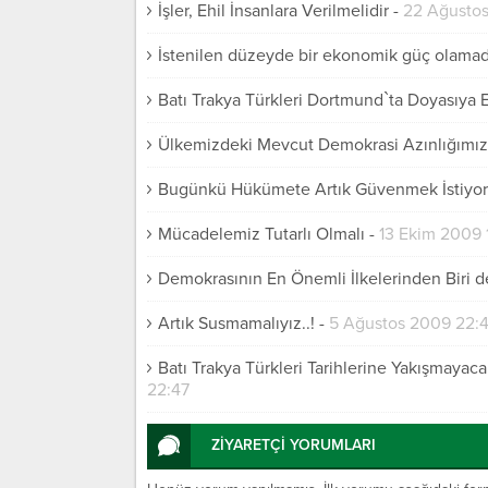
İşler, Ehil İnsanlara Verilmelidir
-
22 Ağustos
İstenilen düzeyde bir ekonomik güç olamad
Batı Trakya Türkleri Dortmund`ta Doyasıya 
Ülkemizdeki Mevcut Demokrasi Azınlığımız 
Bugünkü Hükümete Artık Güvenmek İstiyo
Mücadelemiz Tutarlı Olmalı
-
13 Ekim 2009 
Demokrasının En Önemli İlkelerinden Biri d
Artık Susmamalıyız..!
-
5 Ağustos 2009 22:
Batı Trakya Türkleri Tarihlerine Yakışmaya
22:47
ZİYARETÇİ YORUMLARI