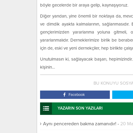
böyle gecelerde bir araya gelip, kaynaşıyoruz.
Diğer yandan, yine önemli bir noktaya da, mevcu
ve dimdik ayakta kalmalarının, sağlanmasıdır. 
gençlerimizden yararlanma yoluna gitmeli,
yararlanmalıdır. Derneklerimize birlik be beraberl
için de, eski ve yeni dernekçiler, hep birlikte çalış
Unutulmasın ki, sağlayacak başarı, hepimizindir.
kişinin…
BU KONUYU SOSYA
Facebook
YAZARIN SON YAZILARI
Aynı pencereden bakma zamanıdır!
-
20 Ma