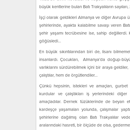
büyük kentlerine bulan Batı Trakyalıların sayıları
İşçi olarak geldikleri Almanya ve diğer Avrupa ü
şehirlerinde, ayakta kalabilme savaşı veren Batı 
şehir yaşamı tecrübesine ise, sahip değillerdi. 
göğüsledi…
En büyük sıkıntılarından biri de, lisanı bilme
insanlardı. Çocukları, Almanya’da doğup-büyüy
varlıklarını sürdürebilmek içini bir araya geldil
çalıştılar, hem de örgütlendiler…
Çünkü hepsinin, istekleri ve amaçları, gurbet 
kurdular ve çalıştıkları iş yerlerindeki diğer 
amaçladılar. Dernek tüzüklerinde de beyan etti
kardeşçe yaşamaları yolunda, çalışmalar yaptıl
şehirlerine dağılmış olan Batı Trakyalılar ved
aralarındaki hasreti, bir ölçüde de olsa, gederme