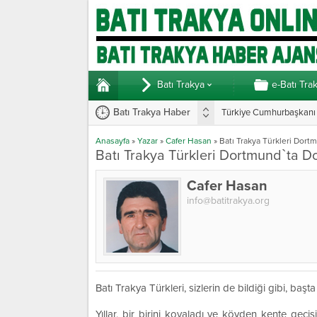
Batı Trakya
e-Batı Tra
Batı Trakya Haber
Türkiye Cumhurbaşkanı E
Anasayfa
»
Yazar
»
Cafer Hasan
»
Batı Trakya Türkleri Dort
Batı Trakya Türkleri Dortmund`ta D
Cafer Hasan
info@batitrakya.org
Batı Trakya Türkleri, sizlerin de bildiği gibi, b
Yıllar, bir birini kovaladı ve köyden kente geçi