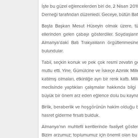
İşte bu güzel eğlencelerden biri de, 2 Nisan 201
Derneği tarafından düzenledi. Geceye, bütün Batı 
Başta Başkan Mesut Hüseyin olmak üzere, tüm
ellerinden gelen çabayı gösterdiler. Soydaşlar
Almanya’daki Batı Trakyalıların örgütlenmesi
bulundular.
Tabii, seçkin konuk ve pek çok resmi zevatın ge
mutlu etti. Yine, Gümülcine ve İskeçe Azınlık Mi
katılmış olmaları, etkinliğe ayrı bir renk kattı. M
meclisinde yaptıkları çalışmalar hakkında bilg
büyük bir önem arz eden eğlence dolu bu kayna
Birlik, beraberlik ve hoşgörünün hakim olduğu bu
hasret giderme fırsatı bulduk.
Almanya’nın muhtefil kentlerinde faaliyet göste
Bizim arzumuz; toplumumuz için önemli olan bu gi