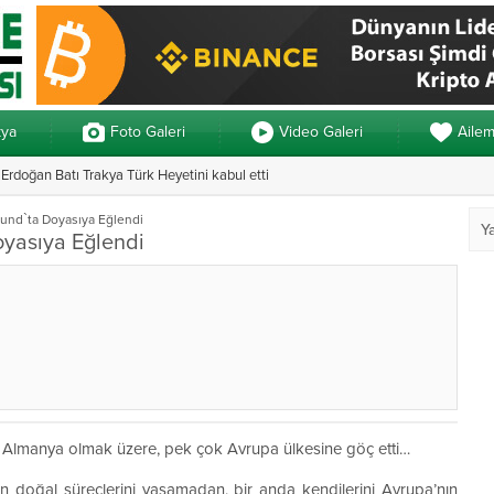
kya
Foto Galeri
Video Galeri
Aile
rdoğan Batı Trakya Türk Heyetini kabul etti
Yunanistan’da ve
mund`ta Doyasıya Eğlendi
oyasıya Eğlendi
aşta Almanya olmak üzere, pek çok Avrupa ülkesine göç etti…
şin doğal süreçlerini yaşamadan, bir anda kendilerini Avrupa’nın