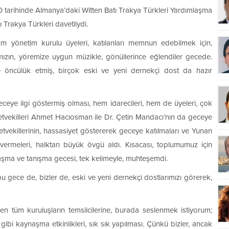
0 tarihinde Almanya’daki Witten Batı Trakya Türkleri Yardımlaşma
Trakya Türkleri davetliydi.
 yönetim kurulu üyeleri, katılanları memnun edebilmek için,
ımızın, yöremize uygun müzikle, gönüllerince eğlendiler gecede.
ne öncülük etmiş, birçok eski ve yeni dernekçi dost da hazır
ceye ilgi göstermiş olması, hem idarecileri, hem de üyeleri, çok
lletvekilleri Ahmet Hacıosman ile Dr. Çetin Mandacı’nın da geceye
illetvekillerinin, hassasiyet göstererek geceye katılmaları ve Yunan
i vermeleri, halktan büyük övgü aldı. Kısacası, toplumumuz için
şma ve tanışma gecesi, tek kelimeyle, muhteşemdi.
 gece de, bizler de, eski ve yeni dernekçi dostlarımızı görerek,
ren tüm kuruluşların temsilcilerine, burada seslenmek istiyorum;
bi kaynaşma etkinlikleri, sık sık yapılması. Çünkü bizler, ancak