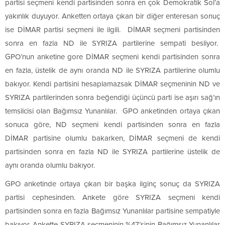
partisi seçmeni kendi partisinden sonra en çok Demokratik Sol’a
yakınlık duyuyor. Anketten ortaya çıkan bir diğer enteresan sonuç
ise DİMAR partisi seçmeni ile ilgili. DİMAR seçmeni partisinden
sonra en fazla ND ile SYRIZA partilerine sempati besliyor.
GPO’nun anketine gore DİMAR seçmeni kendi partisinden sonra
en fazla, üstelik de aynı oranda ND ile SYRIZA partilerine olumlu
bakıyor. Kendi partisini hesaplamazsak DİMAR seçmeninin ND ve
SYRIZA partilerinden sonra beğendiği üçüncü parti ise aşırı sağ’ın
temsilcisi olan Bağımsız Yunanlılar. GPO anketinden ortaya çıkan
sonuca göre, ND seçmeni kendi partisinden sonra en fazla
DİMAR partisine olumlu bakarken, DİMAR seçmeni de kendi
partisinden sonra en fazla ND ile SYRIZA partilerine üstelik de
aynı oranda olumlu bakıyor.
GPO anketinde ortaya çıkan bir başka ilginç sonuç da SYRIZA
partisi cephesinden. Ankete göre SYRIZA seçmeni kendi
partisinden sonra en fazla Bağımsız Yunanlılar partisine sempatiyle
bakıyor. Ankette SYRIZA seçmeninin %47’sinin Bağımsız Yunanlılar