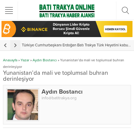
Türkiye Cumhurbaşkanı Erdoğan Batı Trakya Türk Heyetini kabul etti
Y
Anasayfa
»
Yazar
»
Aydın Bostancı
»
Yunanistan’da mali ve toplumsal buhran
derinleşiyor
Yunanistan’da mali ve toplumsal buhran
derinleşiyor
Aydın Bostancı
info@batitrakya.org