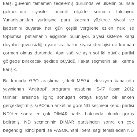
karşı güvenini tamamen zedelemiş durumda ve ülkenin bu hale
gelmesinde siyasiler önemli ölçüde sorumlu tutuluyor.
Yunanistan’dan yurtdışına para kaçıran yüzlerce siyasi ve
işadamını duyarak her gün çeşitli vergilerle ezilen halk ise
toplumsal patlamanın eşiğinde bulunuyor. Siyasi sisteme karşı
duyulan güvensizliğin yanı sıra halkın siyasi ideolojisi de karman
çorman olmuş durumda. Aşırı sağ ve aşırı sol iki büyük partiyi
gölgede bırakacak şekilde büyüdü. Fakat seçmenin aklı karma
karışık.
Bu konuda GPO araştırma şirketi MEGA televizyon kanalında
yayınlanan “Anatropi” programı hesabına 15-17 Kasım 2012
tarihleri arasında ilginç sonuçları ortaya koyan bir anken
gerçekleştirmiş. GPO’nun anketine göre ND seçmeni kendi partisi
ND’den sonra en çok DİMAR partisi hakkında olumlu görüş
belirtmiş. ND seçmeninin DİMAR partisinden sonra en çok
beğendiği ikinci parti ise PASOK. Yani liberal sağı temsil eden ND