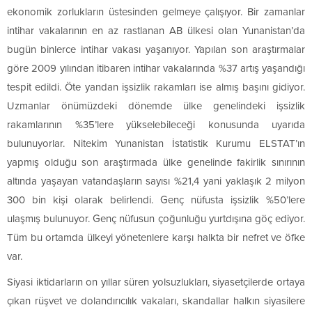
ekonomik zorlukların üstesinden gelmeye çalışıyor. Bir zamanlar
intihar vakalarının en az rastlanan AB ülkesi olan Yunanistan’da
bugün binlerce intihar vakası yaşanıyor. Yapılan son araştırmalar
göre 2009 yılından itibaren intihar vakalarında %37 artış yaşandığı
tespit edildi. Öte yandan işsizlik rakamları ise almış başını gidiyor.
Uzmanlar önümüzdeki dönemde ülke genelindeki işsizlik
rakamlarının %35’lere yükselebileceği konusunda uyarıda
bulunuyorlar. Nitekim Yunanistan İstatistik Kurumu ELSTAT’ın
yapmış olduğu son araştırmada ülke genelinde fakirlik sınırının
altında yaşayan vatandaşların sayısı %21,4 yani yaklaşık 2 milyon
300 bin kişi olarak belirlendi. Genç nüfusta işsizlik %50’lere
ulaşmış bulunuyor. Genç nüfusun çoğunluğu yurtdışına göç ediyor.
Tüm bu ortamda ülkeyi yönetenlere karşı halkta bir nefret ve öfke
var.
Siyasi iktidarların on yıllar süren yolsuzlukları, siyasetçilerde ortaya
çıkan rüşvet ve dolandırıcılık vakaları, skandallar halkın siyasilere