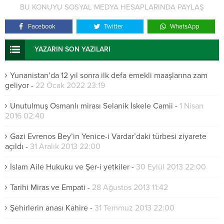
BU KONUYU SOSYAL MEDYA HESAPLARINDA PAYLAŞ
Facebook
Twitter
WhatsApp
YAZARIN SON YAZILARI
Yunanistan’da 12 yıl sonra ilk defa emekli maaşlarına zam
geliyor
-
22 Ocak 2022 23:19
Unutulmuş Osmanlı mirası Selanik İskele Camii
-
1 Nisan
2016 02:40
Gazi Evrenos Bey’in Yenice-i Vardar’daki türbesi ziyarete
açıldı
-
31 Aralık 2013 22:00
İslam Aile Hukuku ve Şer-i yetkiler
-
30 Eylül 2013 22:00
Tarihi Miras ve Empati
-
28 Ağustos 2013 11:42
Şehirlerin anası Kahire
-
31 Temmuz 2013 22:00