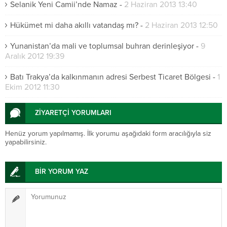
Selanik Yeni Camii’nde Namaz
-
2 Haziran 2013 13:40
Hükümet mi daha akıllı vatandaş mı?
-
2 Haziran 2013 12:50
Yunanistan’da mali ve toplumsal buhran derinleşiyor
-
9
Aralık 2012 19:39
Batı Trakya’da kalkınmanın adresi Serbest Ticaret Bölgesi
-
1
Ekim 2012 11:30
ZİYARETÇİ YORUMLARI
Henüz yorum yapılmamış. İlk yorumu aşağıdaki form aracılığıyla siz
yapabilirsiniz.
BİR YORUM YAZ