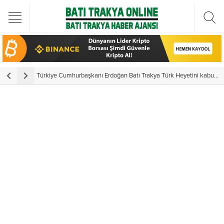
Türkiye Cumhurbaşkanı Erdoğan Batı Trakya Türk Heyetini kabul etti
Yuna