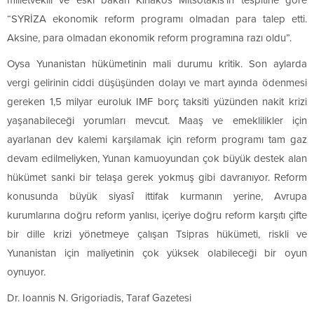
milletvekili ve eski bakan Kiriakos Mitsotakis’in tespitine göre
“SYRİZA ekonomik reform programı olmadan para talep etti.
Aksine, para olmadan ekonomik reform programına razı oldu”.
Oysa Yunanistan hükümetinin mali durumu kritik. Son aylarda
vergi gelirinin ciddi düşüşünden dolayı ve mart ayında ödenmesi
gereken 1,5 milyar euroluk IMF borç taksiti yüzünden nakit krizi
yaşanabileceği yorumları mevcut. Maaş ve emeklilikler için
ayarlanan dev kalemi karşılamak için reform programı tam gaz
devam edilmeliyken, Yunan kamuoyundan çok büyük destek alan
hükümet sanki bir telaşa gerek yokmuş gibi davranıyor. Reform
konusunda büyük siyasî ittifak kurmanın yerine, Avrupa
kurumlarına doğru reform yanlısı, içeriye doğru reform karşıtı çifte
bir dille krizi yönetmeye çalışan Tsipras hükümeti, riskli ve
Yunanistan için maliyetinin çok yüksek olabileceği bir oyun
oynuyor.
Dr. Ioannis N. Grigoriadis, Taraf Gazetesi