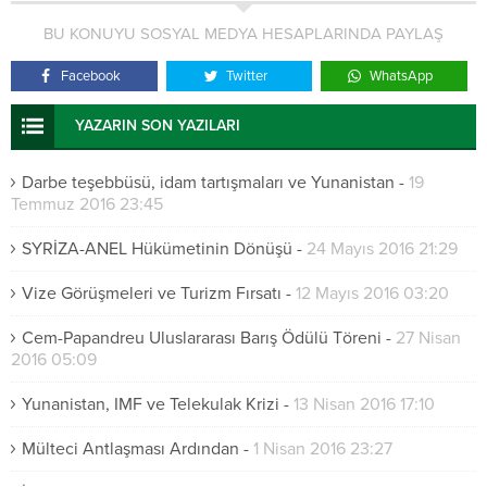
BU KONUYU SOSYAL MEDYA HESAPLARINDA PAYLAŞ
Facebook
Twitter
WhatsApp
YAZARIN SON YAZILARI
Darbe teşebbüsü, idam tartışmaları ve Yunanistan
-
19
Temmuz 2016 23:45
SYRİZA-ANEL Hükümetinin Dönüşü
-
24 Mayıs 2016 21:29
Vize Görüşmeleri ve Turizm Fırsatı
-
12 Mayıs 2016 03:20
Cem-Papandreu Uluslararası Barış Ödülü Töreni
-
27 Nisan
2016 05:09
Yunanistan, IMF ve Telekulak Krizi
-
13 Nisan 2016 17:10
Mülteci Antlaşması Ardından
-
1 Nisan 2016 23:27