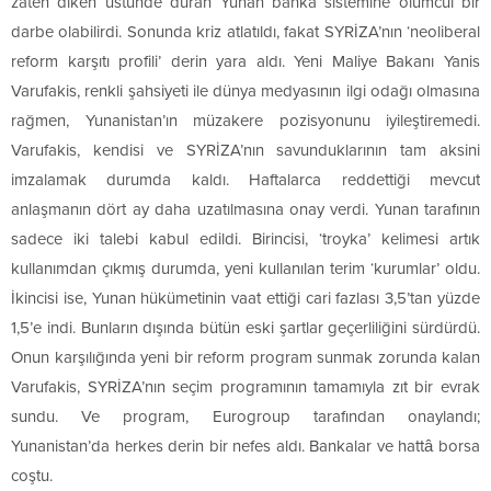
zaten diken üstünde duran Yunan banka sistemine ölümcül bir
darbe olabilirdi. Sonunda kriz atlatıldı, fakat SYRİZA’nın ‘neoliberal
reform karşıtı profili’ derin yara aldı. Yeni Maliye Bakanı Yanis
Varufakis, renkli şahsiyeti ile dünya medyasının ilgi odağı olmasına
rağmen, Yunanistan’ın müzakere pozisyonunu iyileştiremedi.
Varufakis, kendisi ve SYRİZA’nın savunduklarının tam aksini
imzalamak durumda kaldı. Haftalarca reddettiği mevcut
anlaşmanın dört ay daha uzatılmasına onay verdi. Yunan tarafının
sadece iki talebi kabul edildi. Birincisi, ‘troyka’ kelimesi artık
kullanımdan çıkmış durumda, yeni kullanılan terim ‘kurumlar’ oldu.
İkincisi ise, Yunan hükümetinin vaat ettiği cari fazlası 3,5’tan yüzde
1,5’e indi. Bunların dışında bütün eski şartlar geçerliliğini sürdürdü.
Onun karşılığında yeni bir reform program sunmak zorunda kalan
Varufakis, SYRİZA’nın seçim programının tamamıyla zıt bir evrak
sundu. Ve program, Eurogroup tarafından onaylandı;
Yunanistan’da herkes derin bir nefes aldı. Bankalar ve hattâ borsa
coştu.