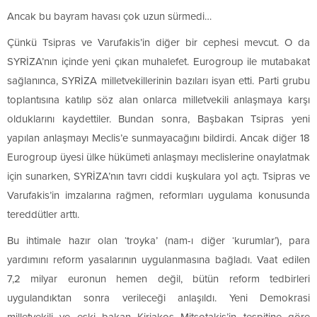
Ancak bu bayram havası çok uzun sürmedi…
Çünkü Tsipras ve Varufakis’in diğer bir cephesi mevcut. O da
SYRİZA’nın içinde yeni çıkan muhalefet. Eurogroup ile mutabakat
sağlanınca, SYRİZA milletvekillerinin bazıları isyan etti. Parti grubu
toplantısına katılıp söz alan onlarca milletvekili anlaşmaya karşı
olduklarını kaydettiler. Bundan sonra, Başbakan Tsipras yeni
yapılan anlaşmayı Meclis’e sunmayacağını bildirdi. Ancak diğer 18
Eurogroup üyesi ülke hükümeti anlaşmayı meclislerine onaylatmak
için sunarken, SYRİZA’nın tavrı ciddi kuşkulara yol açtı. Tsipras ve
Varufakis’in imzalarına rağmen, reformları uygulama konusunda
tereddütler arttı.
Bu ihtimale hazır olan ‘troyka’ (nam-ı diğer ‘kurumlar’), para
yardımını reform yasalarının uygulanmasına bağladı. Vaat edilen
7,2 milyar euronun hemen değil, bütün reform tedbirleri
uygulandıktan sonra verileceği anlaşıldı. Yeni Demokrasi