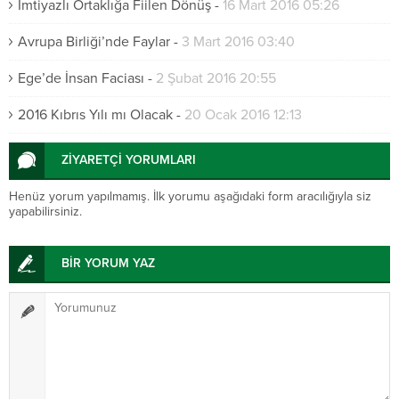
İmtiyazlı Ortaklığa Fiilen Dönüş
-
16 Mart 2016 05:26
Avrupa Birliği’nde Faylar
-
3 Mart 2016 03:40
Ege’de İnsan Faciası
-
2 Şubat 2016 20:55
2016 Kıbrıs Yılı mı Olacak
-
20 Ocak 2016 12:13
ZİYARETÇİ YORUMLARI
Henüz yorum yapılmamış. İlk yorumu aşağıdaki form aracılığıyla siz
yapabilirsiniz.
BİR YORUM YAZ