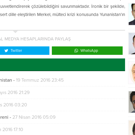
kuvvetlendirerek çözülebildiğini savunmaktadır. İronik bir şekilde,
ert dille eleştirilen Merkel, mülteci krizi konusunda Yunanistan’ın
L MEDYA HESAPLARINDA PAYLAŞ
Twitter
WhatsApp
nistan
-
19 Temmuz 2016 23:45
yıs 2016 21:29
ıs 2016 03:20
reni
-
27 Nisan 2016 05:09
n 2016 17:10