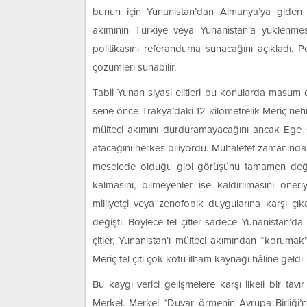
bunun için Yunanistan’dan Almanya’ya giden “
akımının Türkiye veya Yunanistan’a yüklenmes
politikasını referanduma sunacağını açıkladı. 
çözümleri sunabilir.
Tabii Yunan siyasi elitleri bu konularda masum
sene önce Trakya’daki 12 kilometrelik Meriç nehr
mülteci akımını durduramayacağını ancak Ege sa
atacağını herkes biliyordu. Muhalefet zamanında b
meselede olduğu gibi görüşünü tamamen değiştir
kalmasını, bilmeyenler ise kaldırılmasını ön
milliyetçi veya zenofobik duygularına karşı çı
değişti. Böylece tel çitler sadece Yunanistan’d
çitler, Yunanistan’ı mülteci akımından “koruma
Meriç tel çiti çok kötü ilham kaynağı hâline geldi.
Bu kaygı verici gelişmelere karşı ilkeli bir tav
Merkel. Merkel “Duvar örmenin Avrupa Birliği’ne