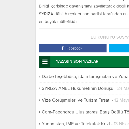
Birliği içerisinde dayanışmayı zayıflatarak değil 
SYRİZA dâhil birçok Yunan partisi tarafından en s
en büyük müttefikidir.
BU KONUYU SOSYA
Facebook
YAZARIN SON YAZILARI
Darbe teşebbüsü, idam tartışmaları ve Yuna
SYRİZA-ANEL Hükümetinin Dönüşü
-
24 Ma
Vize Görüşmeleri ve Turizm Fırsatı
-
12 May
Cem-Papandreu Uluslararası Barış Ödülü Tö
Yunanistan, IMF ve Telekulak Krizi
-
13 Nisa