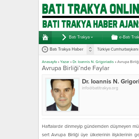
Batı Trakya
e-Batı Tra
Batı Trakya Haber
Türkiye Cumhurbaşkanı E
Anasayfa
»
Yazar
»
Dr. Ioannis N. Grigoriadis
»
Avrupa Birliğ
Avrupa Birliği’nde Faylar
Dr. Ioannis N. Grigor
info@batitrakya.org
Haftalardır dinmeyip gündemden düşmeyen mülteci
sert Avrupa Birliği üye ülkelerinin ilişkilerini