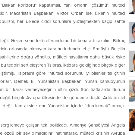
Balkan koridoru” kapatılmalı. Yani onların “çözümü” mülteci
idir. Macaristan Başbakanı Viktor Orban ise, ülkenin mülteci
Popülizm, her ülkede ciddi sorunlara yüzleşmekten kaçıp sahte
 değil. Geçen senedeki referandumu bir kenara bırakalım. Birkaç
inin ortasında, olmayan kara hududunda tel çit örmüştü. Bu çitin
hillerine doğru yöneltip, mülteci hayatlarını daha büyük riske
u tedbiri sert eleştiren Tsipras, iktidara geldiğinde birçok diğer
miş. Tsipras’a göre “Mülteci sorununu iyi bilenler tel çitinin
eriyorlar”. Demek ki, Yunanistan Başbakanı Yunan kamuoyunun
kan bir karar vermeyeceğinin altını çizdi. Son haftalarda durum
a değil, birçok Avrupa ülkesinde de gündeme düştü. Artık bu tel
k” değil, tam aksine onu Yunanistan içinde “durdurmak” amaçlı.
ır sergilemeye çalışan tek politikacı, Almanya Şansölyesi Angela
 özgü bir şey olmadığını” hatırlatarak, mülteci krizinin Avrupa