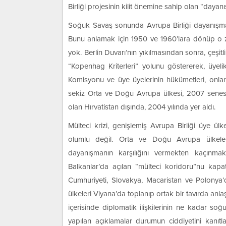
Birliği projesinin kilit önemine sahip olan “dayan
Soğuk Savaş sonunda Avrupa Birliği dayanışma
Bunu anlamak için 1950 ve 1960’lara dönüp o 
yok. Berlin Duvarı’nın yıkılmasından sonra, çeşit
“Kopenhag Kriterleri” yolunu göstererek, üyeli
Komisyonu ve üye üyelerinin hükümetleri, onları
sekiz Orta ve Doğu Avrupa ülkesi, 2007 sene
olan Hırvatistan dışında, 2004 yılında yer aldı.
Mülteci krizi, genişlemiş Avrupa Birliği üye ü
olumlu değil. Orta ve Doğu Avrupa ülkeleri
dayanışmanın karşılığını vermekten kaçınmak
Balkanlar’da açılan “mülteci koridoru”nu kapa
Cumhuriyeti, Slovakya, Macaristan ve Polonya
ülkeleri Viyana’da toplanıp ortak bir tavırda anla
içerisinde diplomatik ilişkilerinin ne kadar s
yapılan açıklamalar durumun ciddiyetini kanıtl