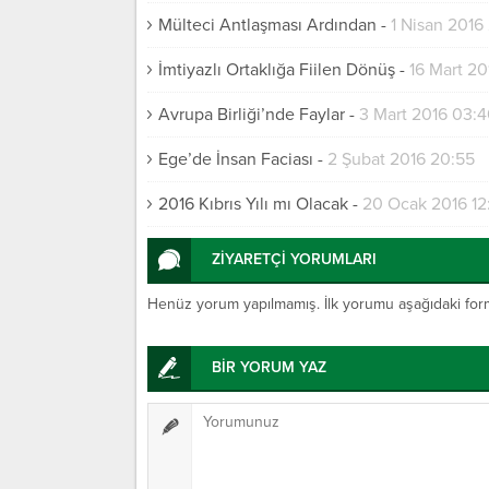
Mülteci Antlaşması Ardından
-
1 Nisan 2016
İmtiyazlı Ortaklığa Fiilen Dönüş
-
16 Mart 20
Avrupa Birliği’nde Faylar
-
3 Mart 2016 03:
Ege’de İnsan Faciası
-
2 Şubat 2016 20:55
2016 Kıbrıs Yılı mı Olacak
-
20 Ocak 2016 12
ZİYARETÇİ YORUMLARI
Henüz yorum yapılmamış. İlk yorumu aşağıdaki form ar
BİR YORUM YAZ