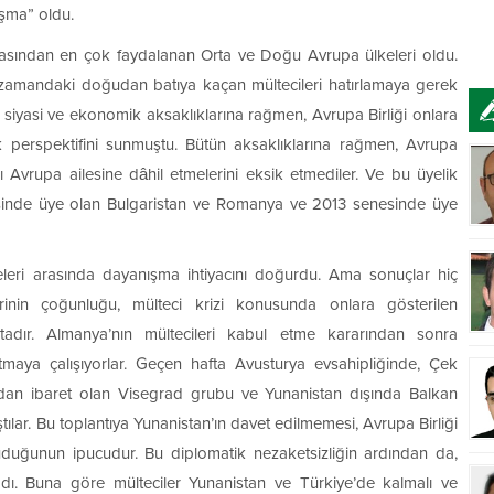
ışma” oldu.
sından en çok faydalanan Orta ve Doğu Avrupa ülkeleri oldu.
zamandaki doğudan batıya kaçan mültecileri hatırlamaya gerek
li siyasi ve ekonomik aksaklıklarına rağmen, Avrupa Birliği onlara
k perspektifini sunmuştu. Bütün aksaklıklarına rağmen, Avrupa
 Avrupa ailesine dâhil etmelerini eksik etmediler. Ve bu üyelik
sinde üye olan Bulgaristan ve Romanya ve 2013 senesinde üye
lkeleri arasında dayanışma ihtiyacını doğurdu. Ama sonuçlar hiç
nin çoğunluğu, mülteci krizi konusunda onlara gösterilen
tadır. Almanya’nın mültecileri kabul etme kararından sonra
tmaya çalışıyorlar. Geçen hafta Avusturya evsahipliğinde, Çek
’dan ibaret olan Visegrad grubu ve Yunanistan dışında Balkan
ştılar. Bu toplantıya Yunanistan’ın davet edilmemesi, Avrupa Birliği
oğuduğunun ipucudur. Bu diplomatik nezaketsizliğin ardından da,
adı. Buna göre mülteciler Yunanistan ve Türkiye’de kalmalı ve