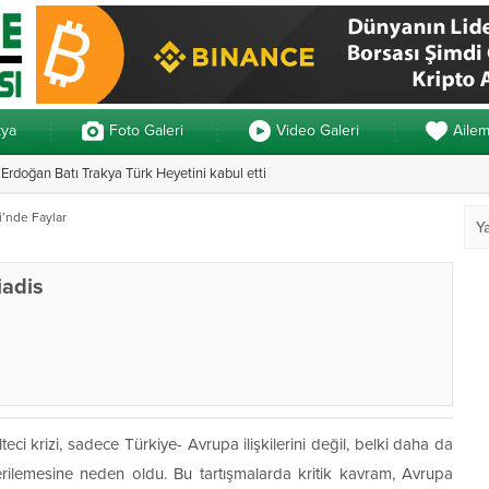
kya
Foto Galeri
Video Galeri
Aile
rdoğan Batı Trakya Türk Heyetini kabul etti
Yunanistan’da ve
i’nde Faylar
iadis
 krizi, sadece Türkiye- Avrupa ilişkilerini değil, belki daha da
n gerilemesine neden oldu. Bu tartışmalarda kritik kavram, Avrupa