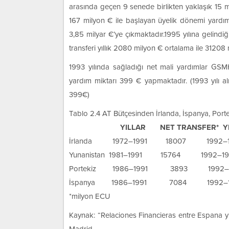
arasında geçen 9 senede birlikten yaklaşık 15 mil
167 milyon € ile başlayan üyelik dönemi yardım
3,85 milyar €’ye çıkmaktadır.1995 yılına gelindiğ
transferi yıllık 2080 milyon € ortalama ile 31208
1993 yılında sağladığı net mali yardımlar GSM
yardım miktarı 399 € yapmaktadır. (1993 yılı al
399€)
Tablo 2.4 AT Bütçesinden İrlanda, İspanya, Port
YILLAR NET TRANSFER* 
İrlanda
1972–1991 18007 199
Yunanistan 1981–1991 15764 1
Portekiz 1986–1991 3893 1
İspanya
1986–1991 7084 1992
*milyon ECU
Kaynak: “Relaciones Financieras entre Espana y