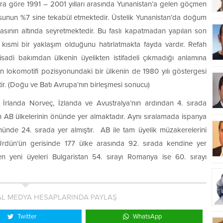
ra göre 1991 – 2001 yılları arasında Yunanistan’a gelen göçmen
usunun %7 sine tekabül etmektedir. Üstelik Yunanistan’da doğum
asının altında seyretmektedir. Bu faslı kapatmadan yapılan son
 kısmi bir yaklaşım olduğunu hatırlatmakta fayda vardır. Refah
tisadi bakımdan ülkenin üyelikten istifadeli çıkmadığı anlamına
in lokomotifi pozisyonundaki bir ülkenin de 1980 yılı göstergesi
ştir. (Doğu ve Batı Avrupa’nın birleşmesi sonucu)
 İrlanda Norveç, İzlanda ve Avustralya’nın ardından 4. sırada
n AB ülkelerinin önünde yer almaktadır. Aynı sıralamada ispanya
ünde 24. sırada yer almıştır. AB ile tam üyelik müzakerelerini
 Ürdün’ün gerisinde 177 ülke arasında 92. sırada kendine yer
 yeni üyeleri Bulgaristan 54. sırayı Romanya ise 60. sırayı
L MEDYA HESAPLARINDA PAYLAŞ
Twitter
WhatsApp