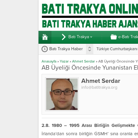
Batı Trakya
e-Batı Tra
Batı Trakya Haber
Türkiye Cumhurbaşkanı E
Anasayfa
»
Yazar
»
Ahmet Serdar
»
AB Üyeliği Öncesinde Y
AB Üyeliği Öncesinde Yunanistan E
Ahmet Serdar
info@batitrakya.org
2.8. 1980 – 1995 Arası Birliğin Gelişmekte
İrlanda’dan sonra birliğin GSMH’ sına oranla en