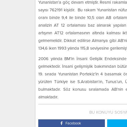
Yunanistan’a göç devam etmiştir. Resmi rakamla
sayısı 762191 kişidir. Bu rakam Yunanistan nüf
oranı binde 9,4 ile binde 10,5 olan AB ortalam
analizin AT 12 ortalaması baz alınarak yapılan
artışının AT12 ortalamasının altında kalması ik
gelmemelidir. Dikkat edilirse Almanya gibi AB’n
134,6 iken 1993 yılında 115,8 seviyesine gerilemi
2006 yılında BM’in İnsani Gelişlik Endeksinde
gelmektedir. İnsani gelişmişlik bakımından bütü
19. sırada Yunanistan Portekiz’in 4 basamak ön
yürüten Türkiye ise S.Arabistan’ın, Tunus’un,
bulmaktadır. Söz konusu sıralamada AB’nin en
almaktadır.
BU KONUYU SOSYA
Facebook