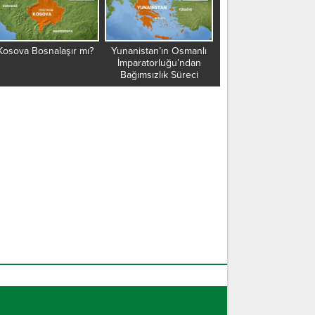
Kosova Bosnalaşır mı?
Yunanistan’ın Osmanlı
Vergi borcu olanlar ha
İmparatorluğu’ndan
cezası ile karşı karşı
Bağımsızlık Süreci