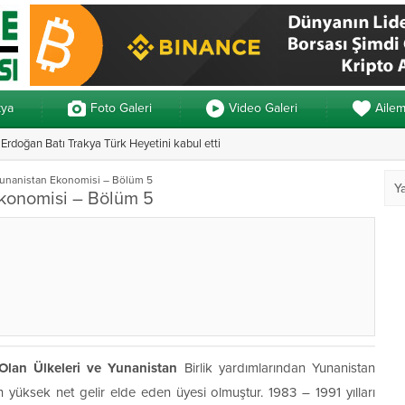
kya
Foto Galeri
Video Galeri
Aile
rdoğan Batı Trakya Türk Heyetini kabul etti
Yunanistan’da ve
unanistan Ekonomisi – Bölüm 5
konomisi – Bölüm 5
 Olan Ülkeleri ve Yunanistan
Birlik yardımlarından Yunanistan
 yüksek net gelir elde eden üyesi olmuştur. 1983 – 1991 yılları