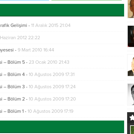
afik Gelişimi
-
11 Aralık 2015 21:04
 Haziran 2012 22:22
ayesesi
-
9 Mart 2010 16:44
i – Bölüm 5
-
23 Ocak 2010 21:43
i – Bölüm 4
-
10 Ağustos 2009 17:31
i – Bölüm 3
-
10 Ağustos 2009 17:24
i – Bölüm 2
-
10 Ağustos 2009 17:20
i – Bölüm 1
-
10 Ağustos 2009 17:19