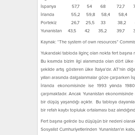
İspanya 57,7 54 68 72,7 75
İrlanda 55,2 59,8 58,4 58,4 5
Portekiz 26,7 25,5 33 38,2 4
Yunanistan 43,5 42 35,2 39,7 
Kaynak: “The system of own resources” Commisis
Yukarıdaki tabloda ilginç olan nokta fert başına mi
Bu kısımda bizim ilgi alanımızda olan dört ülke dı
şekilde artış gösteren ülke İtalya’dır. AT’nin di
yılları arasında dalgalanmalar göze çarparken İsp
İrlanda ekonomisinde ise 1993 yılında 198
çarpmaktadır. Ancak Yunanistan ekonomisinde d
bir düşüş yaşandığı açıktır. Bu tabloya dayanıla
bir refah kaybı topluluk ortalaması baz alındığınd
Fert başına gelirde bu düşüşün bir nedeni olarak
Sosyalist Cumhuriyetlerinden Yunanistan’ın kabul e