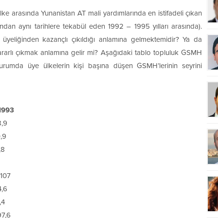
ke arasında Yunanistan AT mali yardımlarında en istifadeli çıkan
ından aynı tarihlere tekabül eden 1992 – 1995 yılları arasında).
üyeliğinden kazançlı çıkıldığı anlamına gelmektemidir? Ya da
zararlı çıkmak anlamına gelir mi? Aşağıdaki tablo topluluk GSMH
durumda üye ülkelerin kişi başına düşen GSMH’lerinin seyrini
993
,9
,9
,8
07
,6
,4
7,6