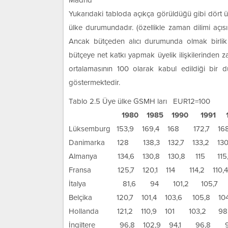
Madrid
Yukarıdaki tabloda açıkça görüldüğü gibi dört ül
ülke durumundadır. (özellikle zaman dilimi açıs
Ancak bütçeden alıcı durumunda olmak birlik 
bütçeye net katkı yapmak üyelik ilişkilerinden 
ortalamasının 100 olarak kabul edildiği bir 
göstermektedir.
Tablo 2.5 Üye ülke GSMH ları EUR12=100
1980 1985 1990 1991 1
Lüksemburg 153,9 169,4 168 172,7 168
Danimarka 128 138,3 132,7 133,2 130
Almanya 134,6 130,8 130,8 115 115
Fransa 125,7 120,1 114 114,2 110,4
İtalya 81,6 94 101,2 105,7 1
Belçika 120,7 101,4 103,6 105,8 104
Hollanda 121,2 110,9 101 103,2 98
İngiltere 96,8 102,9 94,1 96,8 9