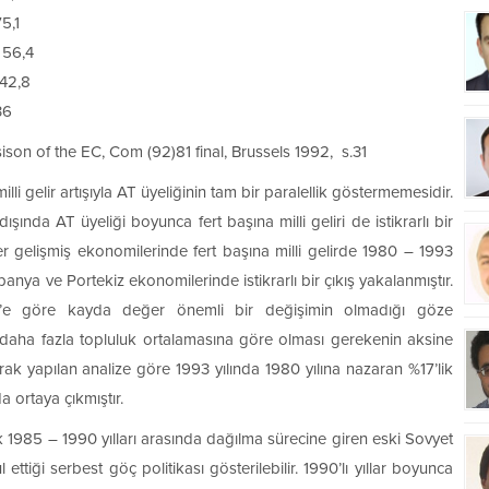
,1
6,4
2,8
36
on of the EC, Com (92)81 final, Brussels 1992, s.31
lli gelir artışıyla AT üyeliğinin tam bir paralellik göstermemesidir.
şında AT üyeliği boyunca fert başına milli geliri de istikrarlı bir
ğer gelişmiş ekonomilerinde fert başına milli gelirde 1980 – 1993
anya ve Portekiz ekonomilerinde istikrarlı bir çıkış yakalanmıştır.
0’e göre kayda değer önemli bir değişimin olmadığı göze
aha fazla topluluk ortalamasına göre olması gerekenin aksine
rak yapılan analize göre 1993 yılında 1980 yılına nazaran %17’lik
a ortaya çıkmıştır.
 1985 – 1990 yılları arasında dağılma sürecine giren eski Sovyet
ttiği serbest göç politikası gösterilebilir. 1990’lı yıllar boyunca