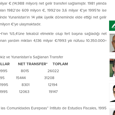
yar € (14,988 milyon) net gelir transferi sağlamıştır. 1981 yılında
ları 1982’de 609 milyon €, 1992’de 3,6 milyar €’ye 1995’te ise
inde Yunanistan’ın 14 yıllık üyelik döneminde elde ettiği net gelir
 milyon €’ye ulaşmaktadır.
H’nın %5,4’üne tekabül etmekte olup fert başına sağladığı net
ınan yardım miktarı 4,136 milyar €/1993 yılı nüfusu 10.350.000=
ekiz ve Yunanistan’a Sağlanan Transfer
YILLAR NET TRANSFER* TOPLAM
2–1995 8015 26022
992–1995 15444 31208
992–1995 8301 12194
–1995 12063 19147
 las Comunidades Eurepeas” İntituto de Estudios Fiscales, 1995