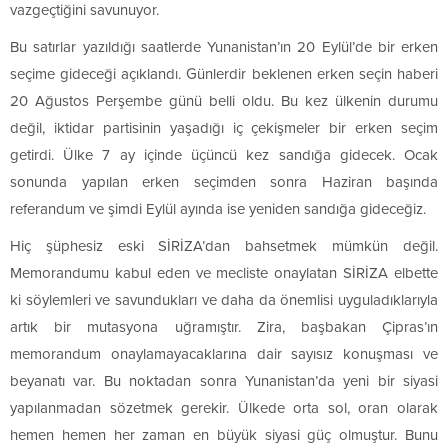
vazgeçtiğini savunuyor.
Bu satırlar yazıldığı saatlerde Yunanistan’ın 20 Eylül’de bir erken
seçime gideceği açıklandı. Günlerdir beklenen erken seçin haberi
20 Ağustos Perşembe günü belli oldu. Bu kez ülkenin durumu
değil, iktidar partisinin yaşadığı iç çekişmeler bir erken seçim
getirdi. Ülke 7 ay içinde üçüncü kez sandığa gidecek. Ocak
sonunda yapılan erken seçimden sonra Haziran başında
referandum ve şimdi Eylül ayında ise yeniden sandığa gideceğiz.
Hiç şüphesiz eski SİRİZA’dan bahsetmek mümkün değil.
Memorandumu kabul eden ve mecliste onaylatan SİRİZA elbette
ki söylemleri ve savundukları ve daha da önemlisi uyguladıklarıyla
artık bir mutasyona uğramıştır. Zira, başbakan Çipras’ın
memorandum onaylamayacaklarına dair sayısız konuşması ve
beyanatı var. Bu noktadan sonra Yunanistan’da yeni bir siyasi
yapılanmadan sözetmek gerekir. Ülkede orta sol, oran olarak
hemen hemen her zaman en büyük siyasi güç olmuştur. Bunu