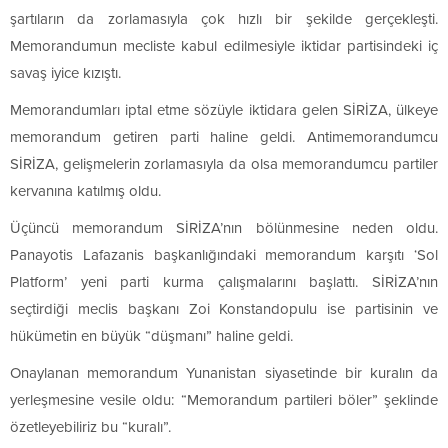
şartıların da zorlamasıyla çok hızlı bir şekilde gerçekleşti.
Memorandumun mecliste kabul edilmesiyle iktidar partisindeki iç
savaş iyice kızıştı.
Memorandumları iptal etme sözüyle iktidara gelen SİRİZA, ülkeye
memorandum getiren parti haline geldi. Antimemorandumcu
SİRİZA, gelişmelerin zorlamasıyla da olsa memorandumcu partiler
kervanına katılmış oldu.
Üçüncü memorandum SİRİZA’nın bölünmesine neden oldu.
Panayotis Lafazanis başkanlığındaki memorandum karşıtı ‘Sol
Platform’ yeni parti kurma çalışmalarını başlattı. SİRİZA’nın
seçtirdiği meclis başkanı Zoi Konstandopulu ise partisinin ve
hükümetin en büyük “düşmanı” haline geldi.
Onaylanan memorandum Yunanistan siyasetinde bir kuralın da
yerleşmesine vesile oldu: “Memorandum partileri böler” şeklinde
özetleyebiliriz bu “kuralı”.