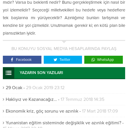
mıdır? Varsa bu beklenti nedir? Bunu gerçekleştirmek için nasıl bir
yol izlemelidir? Seçeceği milletvekilleri bu hedefe veya hedeflere
tek başlarına mı yürüyecektir? Azınlığımız bunları tartışmalı ve
kendine bir yol çizmelidir. Unutmamak gerekir ki; en kötü plan bile
plansızlıktan iyidir.
BU KONUYU SOSYAL MEDYA HESAPLARINDA PAYLAŞ
Facebook
Twitter
WhatsApp
YAZARIN SON YAZILARI
29 Ocak
-
29 Ocak 2019 23:12
Haklıyız ve Kazanacağız…
-
17 Temmuz 2018 14:35
Ekonomik kriz, göç sorunu ve azınlık
-
17 Mart 2018 17:09
Yunanistan eğitim sisteminde değişiklik ve azınlık eğitimi?
-