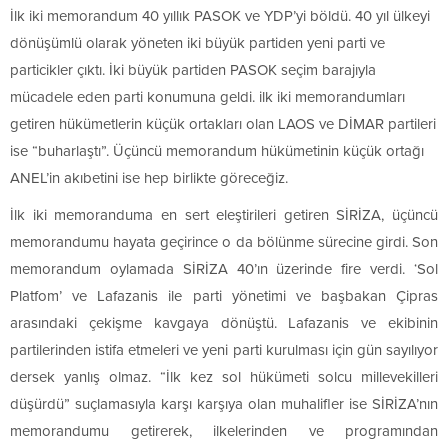
İlk iki memorandum 40 yıllık PASOK ve YDP’yi böldü. 40 yıl ülkeyi
dönüşümlü olarak yöneten iki büyük partiden yeni parti ve
particikler çıktı. İki büyük partiden PASOK seçim barajıyla
mücadele eden parti konumuna geldi. ilk iki memorandumları
getiren hükümetlerin küçük ortakları olan LAOS ve DİMAR partileri
ise “buharlaştı”. Üçüncü memorandum hükümetinin küçük ortağı
ANEL’in akıbetini ise hep birlikte göreceğiz.
İlk iki memoranduma en sert eleştirileri getiren SİRİZA, üçüncü
memorandumu hayata geçirince o da bölünme sürecine girdi. Son
memorandum oylamada SİRİZA 40’ın üzerinde fire verdi. ‘Sol
Platfom’ ve Lafazanis ile parti yönetimi ve başbakan Çipras
arasındaki çekişme kavgaya dönüştü. Lafazanis ve ekibinin
partilerinden istifa etmeleri ve yeni parti kurulması için gün sayılıyor
dersek yanlış olmaz. “İlk kez sol hükümeti solcu millevekilleri
düşürdü” suçlamasıyla karşı karşıya olan muhalifler ise SİRİZA’nın
memorandumu getirerek, ilkelerinden ve programından