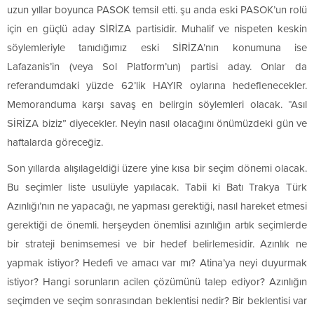
uzun yıllar boyunca PASOK temsil etti. şu anda eski PASOK’un rolü
için en güçlü aday SİRİZA partisidir. Muhalif ve nispeten keskin
söylemleriyle tanıdığımız eski SİRİZA’nın konumuna ise
Lafazanis’in (veya Sol Platform’un) partisi aday. Onlar da
referandumdaki yüzde 62’lik HAYIR oylarına hedeflenecekler.
Memoranduma karşı savaş en belirgin söylemleri olacak. “Asıl
SİRİZA biziz” diyecekler. Neyin nasıl olacağını önümüzdeki gün ve
haftalarda göreceğiz.
Son yıllarda alışılageldiği üzere yine kısa bir seçim dönemi olacak.
Bu seçimler liste usulüyle yapılacak. Tabii ki Batı Trakya Türk
Azınlığı’nın ne yapacağı, ne yapması gerektiği, nasıl hareket etmesi
gerektiği de önemli. herşeyden önemlisi azınlığın artık seçimlerde
bir strateji benimsemesi ve bir hedef belirlemesidir. Azınlık ne
yapmak istiyor? Hedefi ve amacı var mı? Atina’ya neyi duyurmak
istiyor? Hangi sorunların acilen çözümünü talep ediyor? Azınlığın
seçimden ve seçim sonrasından beklentisi nedir? Bir beklentisi var