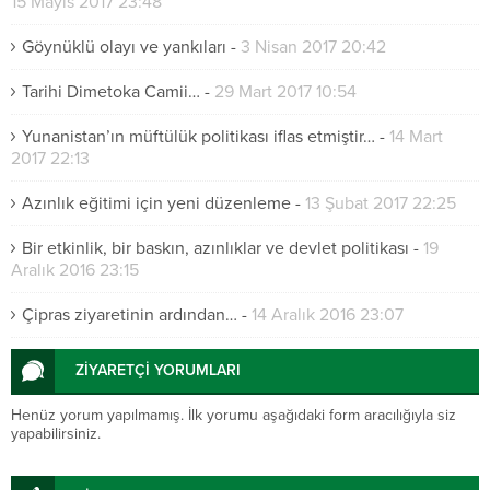
15 Mayıs 2017 23:48
Göynüklü olayı ve yankıları
-
3 Nisan 2017 20:42
Tarihi Dimetoka Camii…
-
29 Mart 2017 10:54
Yunanistan’ın müftülük politikası iflas etmiştir…
-
14 Mart
2017 22:13
Azınlık eğitimi için yeni düzenleme
-
13 Şubat 2017 22:25
Bir etkinlik, bir baskın, azınlıklar ve devlet politikası
-
19
Aralık 2016 23:15
Çipras ziyaretinin ardından…
-
14 Aralık 2016 23:07
ZİYARETÇİ YORUMLARI
Henüz yorum yapılmamış. İlk yorumu aşağıdaki form aracılığıyla siz
yapabilirsiniz.