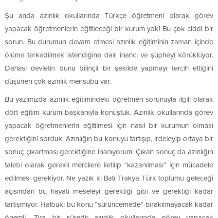
Şu anda azınlık okullarında Türkçe öğretmeni olarak görev
yapacak öğretmenlerin eğitileceği bir kurum yok! Bu çok ciddi bir
sorun. Bu durumun devam etmesi azınlık eğitiminin zaman içinde
ölüme terkedilmek istendiğine dair inancı ve şüpheyi körüklüyor.
Dahası devletin bunu bilinçli bir şekilde yapmayı tercih ettiğini
düşünen çok azınlık mensubu var.
Bu yazımızda azınlık eğitimindeki öğretmen sorunuyla ilgili olarak
dört eğitim kurum başkanıyla konuştuk. Azınlık okullarında görev
yapacak öğretmenlerin eğitilmesi için nasıl bir kurumun olması
gerektiğini sorduk. Azınlığın bu konuyu tartışıp, irdeleyip ortaya bir
sonuç çıkartması gerektiğine inanıyorum. Çıkan sonuç da azınlığın
talebi olarak gerekli mercilere iletilip “kazanılması” için mücadele
edilmesi gerekiyor. Ne yazık ki Batı Trakya Türk toplumu geleceği
açısından bu hayati meseleyi gerektiği gibi ve gerektiği kadar
tartışmıyor. Halbuki bu konu “sürüncemede” bırakılmayacak kadar
önemli. Zira bir süredir azınlık okullarında görev yapacak