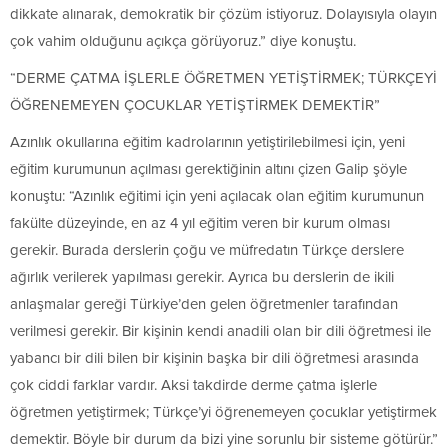
dikkate alınarak, demokratik bir çözüm istiyoruz. Dolayısıyla olayın
çok vahim olduğunu açıkça görüyoruz.” diye konuştu.
“DERME ÇATMA İŞLERLE ÖĞRETMEN YETİŞTİRMEK; TÜRKÇEYİ
ÖĞRENEMEYEN ÇOCUKLAR YETİŞTİRMEK DEMEKTİR”
Azınlık okullarına eğitim kadrolarının yetiştirilebilmesi için, yeni
eğitim kurumunun açılması gerektiğinin altını çizen Galip şöyle
konuştu: “Azınlık eğitimi için yeni açılacak olan eğitim kurumunun
fakülte düzeyinde, en az 4 yıl eğitim veren bir kurum olması
gerekir. Burada derslerin çoğu ve müfredatın Türkçe derslere
ağırlık verilerek yapılması gerekir. Ayrıca bu derslerin de ikili
anlaşmalar gereği Türkiye’den gelen öğretmenler tarafından
verilmesi gerekir. Bir kişinin kendi anadili olan bir dili öğretmesi ile
yabancı bir dili bilen bir kişinin başka bir dili öğretmesi arasında
çok ciddi farklar vardır. Aksi takdirde derme çatma işlerle
öğretmen yetiştirmek; Türkçe’yi öğrenemeyen çocuklar yetiştirmek
demektir. Böyle bir durum da bizi yine sorunlu bir sisteme götürür.”