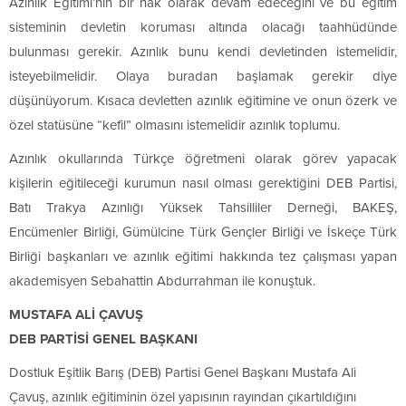
Azınlık Eğitimi’nin bir hak olarak devam edeceğini ve bu eğitim
sisteminin devletin koruması altında olacağı taahhüdünde
bulunması gerekir. Azınlık bunu kendi devletinden istemelidir,
isteyebilmelidir. Olaya buradan başlamak gerekir diye
düşünüyorum. Kısaca devletten azınlık eğitimine ve onun özerk ve
özel statüsüne “kefil” olmasını istemelidir azınlık toplumu.
Azınlık okullarında Türkçe öğretmeni olarak görev yapacak
kişilerin eğitileceği kurumun nasıl olması gerektiğini DEB Partisi,
Batı Trakya Azınlığı Yüksek Tahsilliler Derneği, BAKEŞ,
Encümenler Birliği, Gümülcine Türk Gençler Birliği ve İskeçe Türk
Birliği başkanları ve azınlık eğitimi hakkında tez çalışması yapan
akademisyen Sebahattin Abdurrahman ile konuştuk.
MUSTAFA ALİ ÇAVUŞ
DEB PARTİSİ GENEL BAŞKANI
Dostluk Eşitlik Barış (DEB) Partisi Genel Başkanı Mustafa Ali
Çavuş, azınlık eğitiminin özel yapısının rayından çıkartıldığını