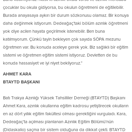
çocuklar bu okula gidiyorsa, bu okulun öğretmeni de eğitilebilir.
Burada anayasaya aykırı bir durum sözkonusu olamaz. Bir konuya
daha değinmek istiyorum. Dedeağaç’taki bölüm azınlık öğretmeni
yok diye acilen hayata geçirilmek istenebilir. Ben buna
katılmıyorum. Çünkü tayin bekleyen çok sayıda SÖPA mezunu
öğretmen var. Bu konuda aceleye gerek yok. Biz sağlıklı bir eğitim
sistemi ve öğretmen eğitim sistemi istiyoruz. Devletten de bu
konuda hassasiyet ve iyi niyet bekliyoruz.”
AHMET KARA
BTAYTD BAŞKANI
Batı Trakya Azınlığı Yüksek Tahsilliler Derneği (BTAYTD) Başkanı
Ahmet Kara, azınlık okullarına eğitim kadrosu yetiştirecek okulların
en az dört yıllık eğitim fakültesi olması gerektiğini vurguladı. Kara,
Dedeağaç’ta açılması planlanan Azınlık Eğitim Bölümü’nün
(Didaskalio) saçma bir sistem olduğuna da dikkat çekti. BTAYTD