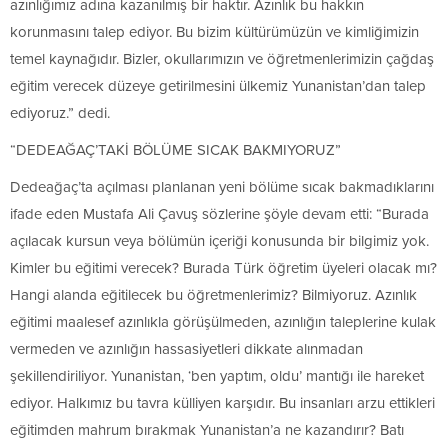
azınlığımız adına kazanılmış bir haktır. Azınlık bu hakkın
korunmasını talep ediyor. Bu bizim kültürümüzün ve kimliğimizin
temel kaynağıdır. Bizler, okullarımızın ve öğretmenlerimizin çağdaş
eğitim verecek düzeye getirilmesini ülkemiz Yunanistan’dan talep
ediyoruz.” dedi.
“DEDEAĞAÇ’TAKİ BÖLÜME SICAK BAKMIYORUZ”
Dedeağaç’ta açılması planlanan yeni bölüme sıcak bakmadıklarını
ifade eden Mustafa Ali Çavuş sözlerine şöyle devam etti: “Burada
açılacak kursun veya bölümün içeriği konusunda bir bilgimiz yok.
Kimler bu eğitimi verecek? Burada Türk öğretim üyeleri olacak mı?
Hangi alanda eğitilecek bu öğretmenlerimiz? Bilmiyoruz. Azınlık
eğitimi maalesef azınlıkla görüşülmeden, azınlığın taleplerine kulak
vermeden ve azınlığın hassasiyetleri dikkate alınmadan
şekillendiriliyor. Yunanistan, ‘ben yaptım, oldu’ mantığı ile hareket
ediyor. Halkımız bu tavra külliyen karşıdır. Bu insanları arzu ettikleri
eğitimden mahrum bırakmak Yunanistan’a ne kazandırır? Batı