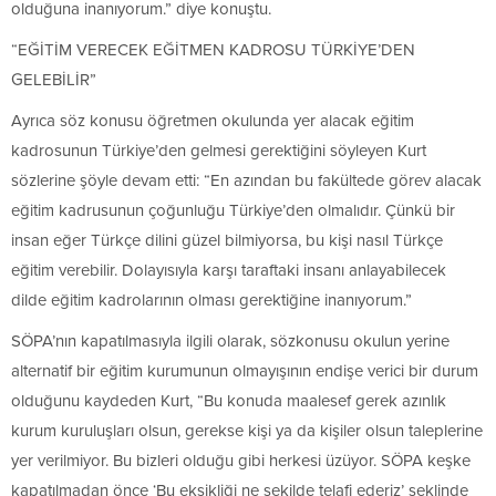
olduğuna inanıyorum.” diye konuştu.
“EĞİTİM VERECEK EĞİTMEN KADROSU TÜRKİYE’DEN
GELEBİLİR”
Ayrıca söz konusu öğretmen okulunda yer alacak eğitim
kadrosunun Türkiye’den gelmesi gerektiğini söyleyen Kurt
sözlerine şöyle devam etti: “En azından bu fakültede görev alacak
eğitim kadrusunun çoğunluğu Türkiye’den olmalıdır. Çünkü bir
insan eğer Türkçe dilini güzel bilmiyorsa, bu kişi nasıl Türkçe
eğitim verebilir. Dolayısıyla karşı taraftaki insanı anlayabilecek
dilde eğitim kadrolarının olması gerektiğine inanıyorum.”
SÖPA’nın kapatılmasıyla ilgili olarak, sözkonusu okulun yerine
alternatif bir eğitim kurumunun olmayışının endişe verici bir durum
olduğunu kaydeden Kurt, “Bu konuda maalesef gerek azınlık
kurum kuruluşları olsun, gerekse kişi ya da kişiler olsun taleplerine
yer verilmiyor. Bu bizleri olduğu gibi herkesi üzüyor. SÖPA keşke
kapatılmadan önce ‘Bu eksikliği ne şekilde telafi ederiz’ şeklinde