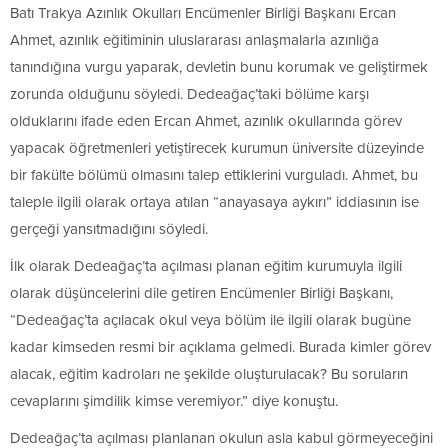
Batı Trakya Azınlık Okulları Encümenler Birliği Başkanı Ercan
Ahmet, azınlık eğitiminin uluslararası anlaşmalarla azınlığa
tanındığına vurgu yaparak, devletin bunu korumak ve geliştirmek
zorunda olduğunu söyledi. Dedeağaç’taki bölüme karşı
olduklarını ifade eden Ercan Ahmet, azınlık okullarında görev
yapacak öğretmenleri yetiştirecek kurumun üniversite düzeyinde
bir fakülte bölümü olmasını talep ettiklerini vurguladı. Ahmet, bu
taleple ilgili olarak ortaya atılan “anayasaya aykırı” iddiasının ise
gerçeği yansıtmadığını söyledi.
İlk olarak Dedeağaç’ta açılması planan eğitim kurumuyla ilgili
olarak düşüncelerini dile getiren Encümenler Birliği Başkanı,
“Dedeağaç’ta açılacak okul veya bölüm ile ilgili olarak bugüne
kadar kimseden resmi bir açıklama gelmedi. Burada kimler görev
alacak, eğitim kadroları ne şekilde oluşturulacak? Bu soruların
cevaplarını şimdilik kimse veremiyor.” diye konuştu.
Dedeağaç’ta açılması planlanan okulun asla kabul görmeyeceğini