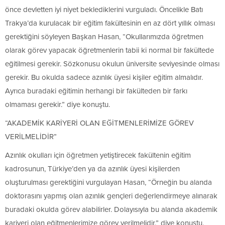
önce devletten iyi niyet beklediklerini vurguladı. Öncelikle Batı
Trakya’da kurulacak bir eğitim fakültesinin en az dört yıllık olması
gerektiğini söyleyen Başkan Hasan, “Okullarımızda öğretmen
olarak görev yapacak öğretmenlerin tabii ki normal bir fakültede
eğitilmesi gerekir. Sözkonusu okulun üniversite seviyesinde olması
gerekir. Bu okulda sadece azınlık üyesi kişiler eğitim almalıdır.
Ayrıca buradaki eğitimin herhangi bir fakülteden bir farkı
olmaması gerekir.” diye konuştu.
“AKADEMİK KARİYERİ OLAN EĞİTMENLERİMİZE GÖREV
VERİLMELİDİR”
Azınlık okulları için öğretmen yetiştirecek fakültenin eğitim
kadrosunun, Türkiye’den ya da azınlık üyesi kişilerden
oluşturulması gerektiğini vurgulayan Hasan, “Örneğin bu alanda
doktorasını yapmış olan azınlık gençleri değerlendirmeye alınarak
buradaki okulda görev alabilirler. Dolayısıyla bu alanda akademik
kariyeri olan eğitmenlerimize görev verilmelidir.” diye konuştu.