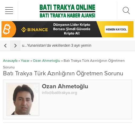
Türkiye Cumhurbaşkanı Erdoğan Batı Trakya Türk Heyetini kabul etti
Yunanistan’da vekillerden 3 ayrı yemin
Y
Anasayfa
»
Yazar
»
Ozan Ahmetoğlu
»
Batı Trakya Türk Azınlığının Öğretmen
Sorunu
Batı Trakya Türk Azınlığının Öğretmen Sorunu
Ozan Ahmetoğlu
info@batitrakya.org