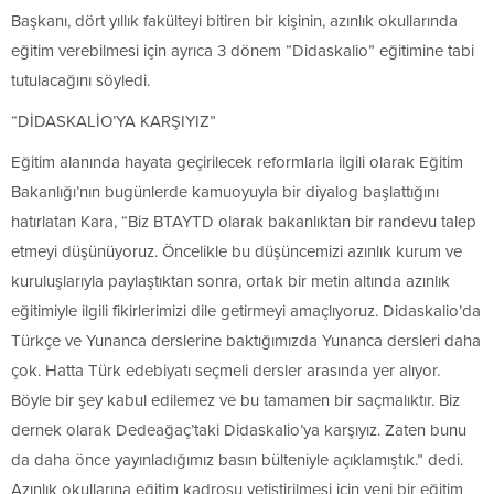
Başkanı, dört yıllık fakülteyi bitiren bir kişinin, azınlık okullarında
eğitim verebilmesi için ayrıca 3 dönem “Didaskalio” eğitimine tabi
tutulacağını söyledi.
“DİDASKALİO’YA KARŞIYIZ”
Eğitim alanında hayata geçirilecek reformlarla ilgili olarak Eğitim
Bakanlığı’nın bugünlerde kamuoyuyla bir diyalog başlattığını
hatırlatan Kara, “Biz BTAYTD olarak bakanlıktan bir randevu talep
etmeyi düşünüyoruz. Öncelikle bu düşüncemizi azınlık kurum ve
kuruluşlarıyla paylaştıktan sonra, ortak bir metin altında azınlık
eğitimiyle ilgili fikirlerimizi dile getirmeyi amaçlıyoruz. Didaskalio’da
Türkçe ve Yunanca derslerine baktığımızda Yunanca dersleri daha
çok. Hatta Türk edebiyatı seçmeli dersler arasında yer alıyor.
Böyle bir şey kabul edilemez ve bu tamamen bir saçmalıktır. Biz
dernek olarak Dedeağaç’taki Didaskalio’ya karşıyız. Zaten bunu
da daha önce yayınladığımız basın bülteniyle açıklamıştık.” dedi.
Azınlık okullarına eğitim kadrosu yetiştirilmesi için yeni bir eğitim