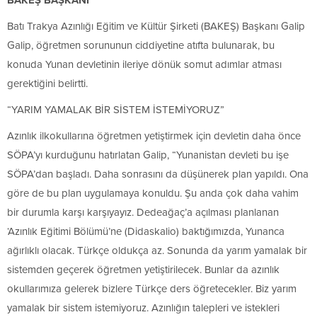
BAKEŞ BAŞKANI
Batı Trakya Azınlığı Eğitim ve Kültür Şirketi (BAKEŞ) Başkanı Galip
Galip, öğretmen sorununun ciddiyetine atıfta bulunarak, bu
konuda Yunan devletinin ileriye dönük somut adımlar atması
gerektiğini belirtti.
“YARIM YAMALAK BİR SİSTEM İSTEMİYORUZ”
Azınlık ilkokullarına öğretmen yetiştirmek için devletin daha önce
SÖPA’yı kurduğunu hatırlatan Galip, “Yunanistan devleti bu işe
SÖPA’dan başladı. Daha sonrasını da düşünerek plan yapıldı. Ona
göre de bu plan uygulamaya konuldu. Şu anda çok daha vahim
bir durumla karşı karşıyayız. Dedeağaç’a açılması planlanan
‘Azınlık Eğitimi Bölümü’ne (Didaskalio) baktığımızda, Yunanca
ağırlıklı olacak. Türkçe oldukça az. Sonunda da yarım yamalak bir
sistemden geçerek öğretmen yetiştirilecek. Bunlar da azınlık
okullarımıza gelerek bizlere Türkçe ders öğretecekler. Biz yarım
yamalak bir sistem istemiyoruz. Azınlığın talepleri ve istekleri