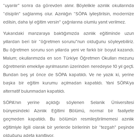
“uyarılır” sonra da görevden alınır. Böylelikle azınlık okullarında
“disiplin” sağlanmış olur. Azınlığın “SÖPA iyileştirilsin, modernize
edilsin, daha iyi eğitim versin” çağrılarına olumlu yanıt verilmez.
Yukarıdaki manzaraya baktığımızda azınlık eğitiminde uzun
yıllardan beri bir “öğretmen sorunu”nun olduğunu söyleyebiliriz.
Bu öğretmen sorunu son yıllarda yeni ve farklı bir boyut kazandı.
Malum; okullarımızda en son Türkiye Öğretmen Okulları mezunu
öğretmenin emekliye ayrılmasının üzerinden neredeyse 10 yıl geçti.
Bundan beş yıl önce de SÖPA kapatıldı. Ve ne yazık ki, yerine
başka bir eğitim kurumu açılmadan kapatıldı. Yani SÖPA’ya
alternatif bulunmadan kapatıldı.
SÖPA’nın yerine açıldığı söylenen Selanik Üniversitesi
bünyesindeki Azınlık Eğitimi Bölümü, normal bir faaliyete
geçmeden kapatıldı. Bu bölümün resmileştirilmemesi azınlık
eğitimiyle ilgili olarak bir yerlerde birilerinin bir “tezgah” peşinde
olduğunu adeta kanıtlıyor.