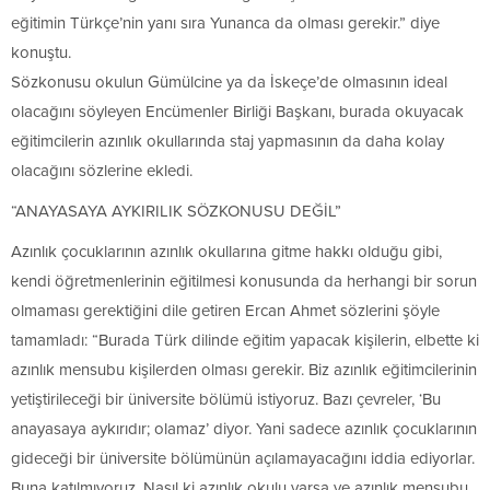
eğitimin Türkçe’nin yanı sıra Yunanca da olması gerekir.” diye
konuştu.
Sözkonusu okulun Gümülcine ya da İskeçe’de olmasının ideal
olacağını söyleyen Encümenler Birliği Başkanı, burada okuyacak
eğitimcilerin azınlık okullarında staj yapmasının da daha kolay
olacağını sözlerine ekledi.
“ANAYASAYA AYKIRILIK SÖZKONUSU DEĞİL”
Azınlık çocuklarının azınlık okullarına gitme hakkı olduğu gibi,
kendi öğretmenlerinin eğitilmesi konusunda da herhangi bir sorun
olmaması gerektiğini dile getiren Ercan Ahmet sözlerini şöyle
tamamladı: “Burada Türk dilinde eğitim yapacak kişilerin, elbette ki
azınlık mensubu kişilerden olması gerekir. Biz azınlık eğitimcilerinin
yetiştirileceği bir üniversite bölümü istiyoruz. Bazı çevreler, ‘Bu
anayasaya aykırıdır; olamaz’ diyor. Yani sadece azınlık çocuklarının
gideceği bir üniversite bölümünün açılamayacağını iddia ediyorlar.
Buna katılmıyoruz. Nasıl ki azınlık okulu varsa ve azınlık mensubu