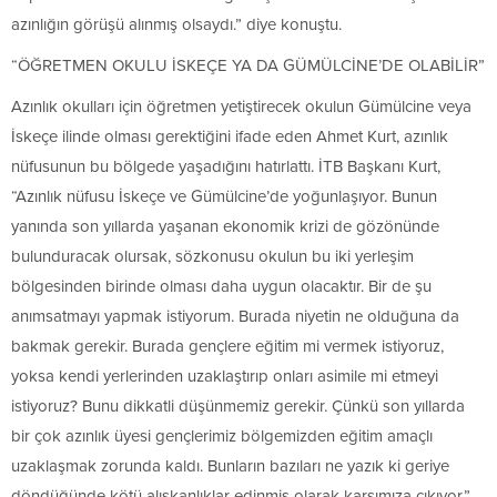
azınlığın görüşü alınmış olsaydı.” diye konuştu.
“ÖĞRETMEN OKULU İSKEÇE YA DA GÜMÜLCİNE’DE OLABİLİR”
Azınlık okulları için öğretmen yetiştirecek okulun Gümülcine veya
İskeçe ilinde olması gerektiğini ifade eden Ahmet Kurt, azınlık
nüfusunun bu bölgede yaşadığını hatırlattı. İTB Başkanı Kurt,
“Azınlık nüfusu İskeçe ve Gümülcine’de yoğunlaşıyor. Bunun
yanında son yıllarda yaşanan ekonomik krizi de gözönünde
bulunduracak olursak, sözkonusu okulun bu iki yerleşim
bölgesinden birinde olması daha uygun olacaktır. Bir de şu
anımsatmayı yapmak istiyorum. Burada niyetin ne olduğuna da
bakmak gerekir. Burada gençlere eğitim mi vermek istiyoruz,
yoksa kendi yerlerinden uzaklaştırıp onları asimile mi etmeyi
istiyoruz? Bunu dikkatli düşünmemiz gerekir. Çünkü son yıllarda
bir çok azınlık üyesi gençlerimiz bölgemizden eğitim amaçlı
uzaklaşmak zorunda kaldı. Bunların bazıları ne yazık ki geriye
döndüğünde kötü alışkanlıklar edinmiş olarak karşımıza çıkıyor.”