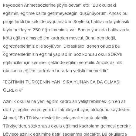
kaydeden Ahmet sözlerine şöyle devam etti: “Bu okuldaki
eğitimin, eğitime kalite getirmeyeceğini düşünüyorum. Ancak bu
proje farklı bir şekilde uygulanabilir. Şöyle ki; halihazırda yaklaşık
tayin bekleyen 250 öğretmenimiz var. Bunun yanında halihazırda
kötü eğitim almış eğitim kadroları mevcut. Bunu ben değil,
öğretmenlerimiz bile söylüyor. ‘Didaskalio’ denen okulda bu
öğretmenlerimizin eğitimi yapılabilir. Söz konusu okul SÖPA’lı
eğitimciler için seminer şeklinde eğitim verebilir. Ancak azınlık
okullarına eğitim kadroları buradan yetiştirilmemelidir.”
“EĞİTİMİN TÜRKÇENİN YANI SIRA YUNANCA DA OLMASI
GEREKİR”
Azınlık okullarına yeni eğitim kadroları yetiştirebilmek için en az
dört yıl eğitim veren yeni bir fakülteye ihtiyaç olduğunu kaydeden
Ahmet, “Bu Türkiye devleti ile anlaşmalı olarak olabilir.
Türkiye’den, sözkonusu okula eğitimci kadroların gelmesi gerekir.
Böylece azınlık eğitimine katkı sağlanmış olacaktır. Bu okullarda