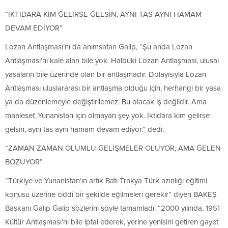
“İKTİDARA KİM GELİRSE GELSİN, AYNI TAS AYNI HAMAM
DEVAM EDİYOR”
Lozan Antlaşması’nı da anımsatan Galip, “Şu anda Lozan
Antlaşması’nı kale alan bile yok. Halbuki Lozan Antlaşması, ulusal
yasaların bile üzerinde olan bir antlaşmadır. Dolayısıyla Lozan
Antlaşması uluslararası bir antlaşma olduğu için, herhangi bir yasa
ya da düzenlemeyle değiştirilemez. Bu olacak iş değildir. Ama
maalesef, Yunanistan için olmayan şey yok. İktidara kim gelirse
gelsin, aynı tas aynı hamam devam ediyor.” dedi.
“ZAMAN ZAMAN OLUMLU GELİŞMELER OLUYOR, AMA GELEN
BOZUYOR”
“Türkiye ve Yunanistan’ın artık Batı Trakya Türk azınlığı eğitimi
konusu üzerine ciddi bir şekilde eğilmeleri gerekir” diyen BAKEŞ
Başkanı Galip Galip sözlerini şöyle tamamladı: “2000 yılında, 1951
Kültür Antlaşması’nı bile iptal ederek, yerine yenisini getiren gayet