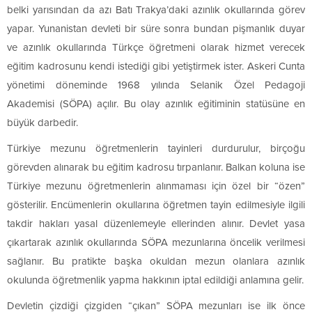
belki yarısından da azı Batı Trakya’daki azınlık okullarında görev
yapar. Yunanistan devleti bir süre sonra bundan pişmanlık duyar
ve azınlık okullarında Türkçe öğretmeni olarak hizmet verecek
eğitim kadrosunu kendi istediği gibi yetiştirmek ister. Askeri Cunta
yönetimi döneminde 1968 yılında Selanik Özel Pedagoji
Akademisi (SÖPA) açılır. Bu olay azınlık eğitiminin statüsüne en
büyük darbedir.
Türkiye mezunu öğretmenlerin tayinleri durdurulur, birçoğu
görevden alınarak bu eğitim kadrosu tırpanlanır. Balkan koluna ise
Türkiye mezunu öğretmenlerin alınmaması için özel bir “özen”
gösterilir. Encümenlerin okullarına öğretmen tayin edilmesiyle ilgili
takdir hakları yasal düzenlemeyle ellerinden alınır. Devlet yasa
çıkartarak azınlık okullarında SÖPA mezunlarına öncelik verilmesi
sağlanır. Bu pratikte başka okuldan mezun olanlara azınlık
okulunda öğretmenlik yapma hakkının iptal edildiği anlamına gelir.
Devletin çizdiği çizgiden “çıkan” SÖPA mezunları ise ilk önce