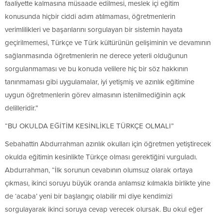
faaliyette kalmasına müsaade edilmesi, meslek içi eğitim
konusunda hiçbir ciddi adım atılmaması, öğretmenlerin
verimlilikleri ve başarılarını sorgulayan bir sistemin hayata
geçirilmemesi, Türkçe ve Türk kültürünün gelişiminin ve devamının
sağlanmasında öğretmenlerin ne derece yeterli olduğunun
sorgulanmaması ve bu konuda velilere hiç bir söz hakkının
tanınmaması gibi uygulamalar, iyi yetişmiş ve azınlık eğitimine
uygun öğretmenlerin görev almasının istenilmediğinin açık
delilleridir.”
“BU OKULDA EĞİTİM KESİNLİKLE TÜRKÇE OLMALI”
Sebahattin Abdurrahman azınlık okulları için öğretmen yetiştirecek
okulda eğitimin kesinlikte Türkçe olması gerektiğini vurguladı.
Abdurrahman, “İlk sorunun cevabının olumsuz olarak ortaya
çıkması, ikinci soruyu büyük oranda anlamsız kılmakla birlikte yine
de ‘acaba’ yeni bir başlangıç olabilir mi diye kendimizi
sorgulayarak ikinci soruya cevap verecek olursak. Bu okul eğer