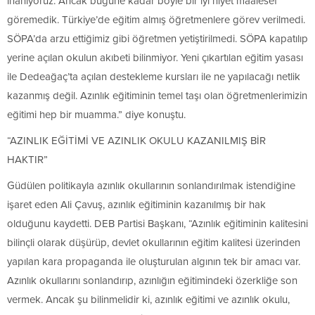
inanıyoruz. Ancak bugüne kadar böyle bir iyi niyet maalesef
göremedik. Türkiye’de eğitim almış öğretmenlere görev verilmedi.
SÖPA’da arzu ettiğimiz gibi öğretmen yetiştirilmedi. SÖPA kapatılıp
yerine açılan okulun akıbeti bilinmiyor. Yeni çıkartılan eğitim yasası
ile Dedeağaç’ta açılan destekleme kursları ile ne yapılacağı netlik
kazanmış değil. Azınlık eğitiminin temel taşı olan öğretmenlerimizin
eğitimi hep bir muamma.” diye konuştu.
“AZINLIK EĞİTİMİ VE AZINLIK OKULU KAZANILMIŞ BİR
HAKTIR”
Güdülen politikayla azınlık okullarının sonlandırılmak istendiğine
işaret eden Ali Çavuş, azınlık eğitiminin kazanılmış bir hak
olduğunu kaydetti. DEB Partisi Başkanı, “Azınlık eğitiminin kalitesini
bilinçli olarak düşürüp, devlet okullarının eğitim kalitesi üzerinden
yapılan kara propaganda ile oluşturulan algının tek bir amacı var.
Azınlık okullarını sonlandırıp, azınlığın eğitimindeki özerkliğe son
vermek. Ancak şu bilinmelidir ki, azınlık eğitimi ve azınlık okulu,