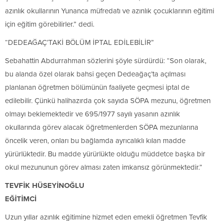
azınlık okullarının Yunanca müfredatı ve azınlık çocuklarının eğitimi
için eğitim görebilirler.” dedi.
“DEDEAĞAÇ’TAKİ BÖLÜM İPTAL EDİLEBİLİR”
Sebahattin Abdurrahman sözlerini şöyle sürdürdü: “Son olarak,
bu alanda özel olarak bahsi geçen Dedeağaç’ta açılması
planlanan öğretmen bölümünün faaliyete geçmesi iptal de
edilebilir. Çünkü halihazırda çok sayıda SÖPA mezunu, öğretmen
olmayı beklemektedir ve 695/1977 sayılı yasanın azınlık
okullarında görev alacak öğretmenlerden SÖPA mezunlarına
öncelik veren, onları bu bağlamda ayrıcalıklı kılan madde
yürürlüktedir. Bu madde yürürlükte olduğu müddetce başka bir
okul mezununun görev alması zaten imkansız görünmektedir.”
TEVFİK HÜSEYİNOĞLU
EĞİTİMCİ
Uzun yıllar azınlık eğitimine hizmet eden emekli öğretmen Tevfik