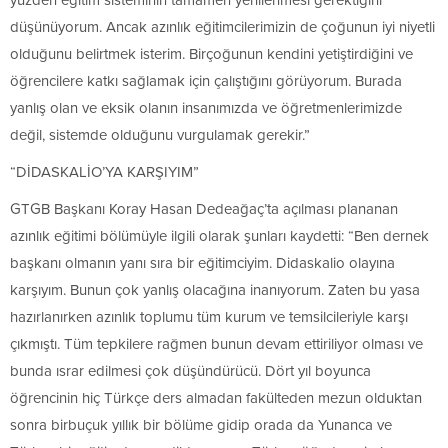
yüzden eğitim sisteminin tamamen yenilenmesi gerektiğini
düşünüyorum. Ancak azınlık eğitimcilerimizin de çoğunun iyi niyetli
olduğunu belirtmek isterim. Birçoğunun kendini yetiştirdiğini ve
öğrencilere katkı sağlamak için çalıştığını görüyorum. Burada
yanlış olan ve eksik olanın insanımızda ve öğretmenlerimizde
değil, sistemde olduğunu vurgulamak gerekir.”
“DİDASKALİO’YA KARŞIYIM”
GTGB Başkanı Koray Hasan Dedeağaç’ta açılması plananan
azınlık eğitimi bölümüyle ilgili olarak şunları kaydetti: “Ben dernek
başkanı olmanın yanı sıra bir eğitimciyim. Didaskalio olayına
karşıyım. Bunun çok yanlış olacağına inanıyorum. Zaten bu yasa
hazırlanırken azınlık toplumu tüm kurum ve temsilcileriyle karşı
çıkmıştı. Tüm tepkilere rağmen bunun devam ettiriliyor olması ve
bunda ısrar edilmesi çok düşündürücü. Dört yıl boyunca
öğrencinin hiç Türkçe ders almadan fakülteden mezun olduktan
sonra birbuçuk yıllık bir bölüme gidip orada da Yunanca ve