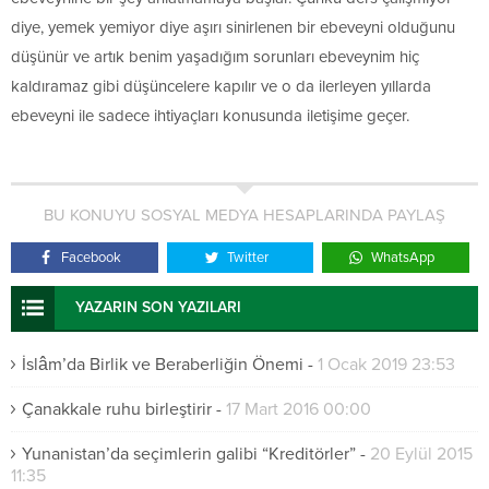
diye, yemek yemiyor diye aşırı sinirlenen bir ebeveyni olduğunu
düşünür ve artık benim yaşadığım sorunları ebeveynim hiç
kaldıramaz gibi düşüncelere kapılır ve o da ilerleyen yıllarda
ebeveyni ile sadece ihtiyaçları konusunda iletişime geçer.
BU KONUYU SOSYAL MEDYA HESAPLARINDA PAYLAŞ
Facebook
Twitter
WhatsApp
YAZARIN SON YAZILARI
İslâm’da Birlik ve Beraberliğin Önemi
-
1 Ocak 2019 23:53
Çanakkale ruhu birleştirir
-
17 Mart 2016 00:00
Yunanistan’da seçimlerin galibi “Kreditörler”
-
20 Eylül 2015
11:35