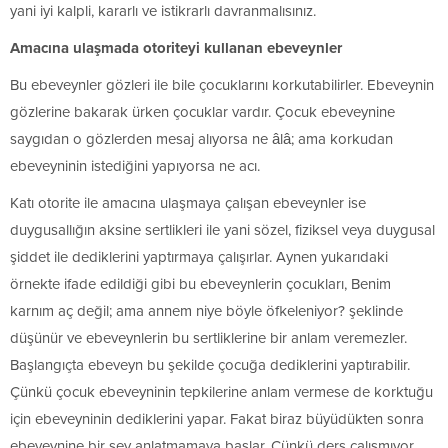
yani iyi kalpli, kararlı ve istikrarlı davranmalısınız.
Amacına ulaşmada otoriteyi kullanan ebeveynler
Bu ebeveynler gözleri ile bile çocuklarını korkutabilirler. Ebeveynin
gözlerine bakarak ürken çocuklar vardır. Çocuk ebeveynine
saygıdan o gözlerden mesaj alıyorsa ne âlâ; ama korkudan
ebeveyninin istediğini yapıyorsa ne acı.
Katı otorite ile amacına ulaşmaya çalışan ebeveynler ise
duygusallığın aksine sertlikleri ile yani sözel, fiziksel veya duygusal
şiddet ile dediklerini yaptırmaya çalışırlar. Aynen yukarıdaki
örnekte ifade edildiği gibi bu ebeveynlerin çocukları, Benim
karnım aç değil; ama annem niye böyle öfkeleniyor? şeklinde
düşünür ve ebeveynlerin bu sertliklerine bir anlam veremezler.
Başlangıçta ebeveyn bu şekilde çocuğa dediklerini yaptırabilir.
Çünkü çocuk ebeveyninin tepkilerine anlam vermese de korktuğu
için ebeveyninin dediklerini yapar. Fakat biraz büyüdükten sonra
ebeveynine bir şey anlatmamaya başlar. Çünkü ders çalışmıyor