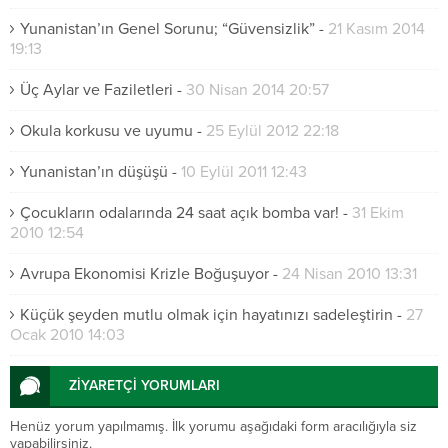
Yunanistan’ın Genel Sorunu; “Güvensizlik”
-
21 Kasım 2014
19:13
Üç Aylar ve Faziletleri
-
30 Nisan 2014 20:57
Okula korkusu ve uyumu
-
25 Eylül 2012 22:18
Yunanistan’ın düşüşü
-
10 Eylül 2011 12:43
Çocukların odalarında 24 saat açık bomba var!
-
31 Ekim
2010 12:54
Avrupa Ekonomisi Krizle Boğuşuyor
-
24 Nisan 2010 13:31
Küçük şeyden mutlu olmak için hayatınızı sadeleştirin
-
27
Ocak 2010 14:03
ZİYARETÇİ YORUMLARI
Henüz yorum yapılmamış. İlk yorumu aşağıdaki form aracılığıyla siz
yapabilirsiniz.