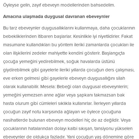
Öyleyse gelin, zayıf ebeveyn modellerinden bahsedelim.
Amacına ulaşmada duygusal davranan ebeveynler
Bu tarz ebeveynler duygusallıklarını kullanmaya, daha çocuklarının
bebekliklerinden itibaren başlarlar. Kesinlikle iyi niyetlidirler. Fakat
masumane kullandıkları bu yöntem ileriki zamanlarda çocukları ile
olan ilişkilerini zedeler mahiyette kendini gösterir. Başlangıçta
çocuğa yemeğini yedirebilmek, soğuk havalarda üstünü
giydirebilmek gibi gayelerle ileriki yıllarda çocuğun ders çalışması,
eve erken gelmesi gibi gayelerle ebeveyn duygusallığını silah
olarak kullanabilir. Mesela: Bebeği olan duygusal ebeveynlerin;
yemeğini yemezsen anne ağlar veya şapkanı takmazsan bak
hasta olurum gibi cümleleri sıklıkla kullanırlar. İlerleyen yıllarda
çocuğun zayıf notu karşısında ağlayan ve öylece çocuğuna
nasihatlerde bulunan ebeveyn modelleri hiç de az değildir. Veya
çocuklarının hatalarından dolayı kalbi sıkışan, tansiyonu yükselen
ebeveynler de oldukça fazladır. Yani çocuğun yaş dönemine göre