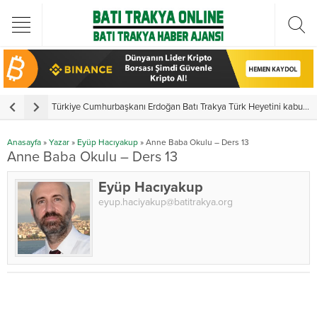
Türkiye Cumhurbaşkanı Erdoğan Batı Trakya Türk Heyetini kabul etti
Yunanistan’da vekillerden 3 ayr
Anasayfa
»
Yazar
»
Eyüp Hacıyakup
»
Anne Baba Okulu – Ders 13
Anne Baba Okulu – Ders 13
Eyüp Hacıyakup
eyup.haciyakup@batitrakya.org