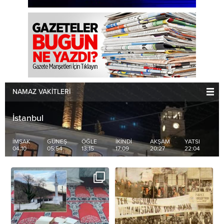
NAMAZ VAKİTLERİ
İstanbul
İMSAK
GÜNEŞ
ÖĞLE
İKİNDİ
AKŞAM
YATSI
04:10
05:54
13:15
17:09
20:27
22:04
Batı Trakya’daki İskeçe kentine
📣 Avrupa Konseyi’nden
...
...
bağlı Ilıca
Yunanistan’a ‘Batı Trakya’