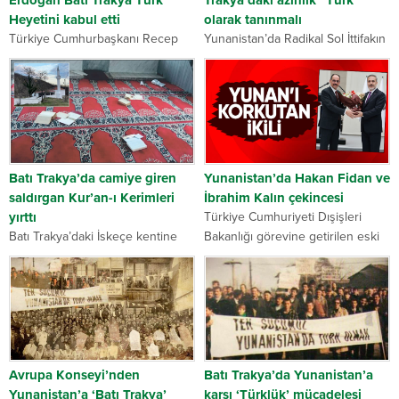
Erdoğan Batı Trakya Türk
Trakya’daki azınlık ”Türk”
Heyetini kabul etti
olarak tanınmalı
Türkiye Cumhurbaşkanı Recep
Yunanistan’da Radikal Sol İttifakın
Tayyip Erdoğan Batı Trakya Türk
(SYRIZA) Avrupa Politikaları
Azınlığı Danışma Kurulu Üyeleri
Komitesi uzmanı ve akademisyen
ile Türkiye’nin Atina
Sotiris Valden, Batı Trakya’daki
Büyükelçiliği’nde görüştü. Türkiye
azınlığın Türk olarak tanınmasının
Cumhurbaşkanı Recep Tayyip
demokrasinin gereği olduğunu
Erdoğan, Türkiye-Yunanistan
kaydetti. Valden, yayımladığı...
Yüksek Düzeyli...
Batı Trakya’da camiye giren
Yunanistan’da Hakan Fidan ve
saldırgan Kur’an-ı Kerimleri
İbrahim Kalın çekincesi
yırttı
Türkiye Cumhuriyeti Dışişleri
Batı Trakya’daki İskeçe kentine
Bakanlığı görevine getirilen eski
bağlı Ilıca köyünde camiye giren
Milli İstihbarat Teşkilatı (MİT)
bir kişi, içerideki Kur’an-ı Kerimleri
Başkanı Hakan Fidan ve Fidan’ın
yırttı. Fransız vatandaşı olduğu
eski koltuğunu devralan MİT
belirtilen saldırgan gözaltına
Başkanı İbrahim Kalın,
alındı. İskeçe Müftülüğünden
Yunanistan’da gündem...
yapılan...
Avrupa Konseyi’nden
Batı Trakya’da Yunanistan’a
Yunanistan’a ‘Batı Trakya’
karşı ‘Türklük’ mücadelesi