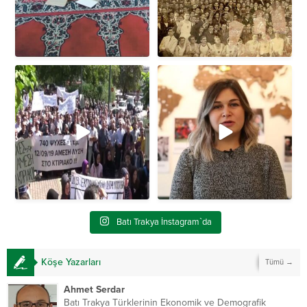
Batı Trakya’da ek derslik ve yeni
🇹🇷 Türkiye çok güzel 🇹🇷
...
...
okul binası için
Amerika’dan
Batı Trakya İnstagram`da
Köşe Yazarları
Tümü →
Ahmet Serdar
Batı Trakya Türklerinin Ekonomik ve Demografik