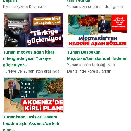
başkanı
talan edildi!
Batı Trakya’da Kozlukebir
Yunanistan cephesinden gelen
Belediye Başkanı Rıdvan
skandal haber, Osmanlı
Ahmet’in liderliğinde Demokratik
mezarlarına yapılan saygısızlığı
Güç Listesi’nden meclis üyesi
gözler önüne serdi. Yerel
seçilen Avukat Rukiye Rızgıç,
basından elde edilen haberlere
yeni üstendiği görevle Kozlukebir
göre, Selanik’e bağlı Gargara
Belediyesi’nde tarihe geçti. Av....
köyünde spor salonu yapımı...
Yunan medyasından itiraf
Yunan Başbakan
niteliğinde yazı! Türkiye
Miçotakis’ten skandal ifadeler!
güçleniyor…
Yunanistan’ın tartıştığı İyon
Türkiye ve Yunanistan arasında
Denizi’nde kara sularının
geçtiğimiz günlerde sona eren
genişletilmesini öngören yasa
istikşafi görüşmelerin ardından
tasarısının yankıları sürerken
ana akım Yunan medyası, Türkiye
Yunan Başbakan Miçotakis’ten
ile olan ilişkilerini düzeltmeye
skandal niteliğinde bir açıklama
çalışıyor. Son olarak yayınlanan
geldi. Yunan Başbakan,”Batı
bir...
karasuları sınırlarını genişletmek...
Yunanistan Dışişleri Bakanı
haddini aştı: Akdeniz’de kirli
plan…