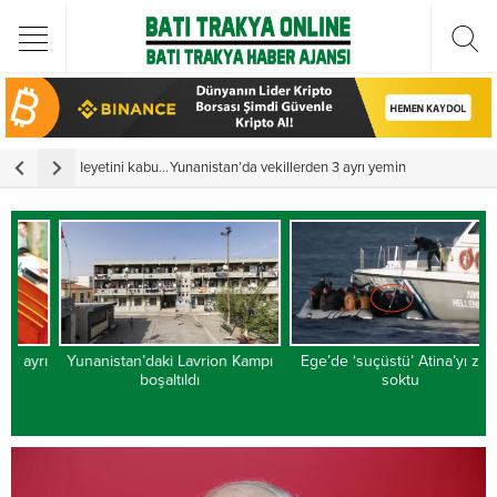
Türkiye Cumhurbaşkanı Erdoğan Batı Trakya Türk Heyetini kabul etti
Yunanistan’da vekillerden 3 ayrı yemin
Y
rı
Yunanistan’daki Lavrion Kampı
Ege’de ‘suçüstü’ Atina’yı zora
A
boşaltıldı
soktu