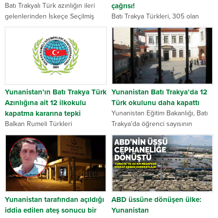
Batı Trakyalı Türk azınlığın ileri
çağrısı!
gelenlerinden İskeçe Seçilmiş
Batı Trakya Türkleri, 305 olan
Müftüsü Ahmet Mete (57) hayatını
Türk okulu sayısını 103’e
kaybetti. Bir süredir kanser
düşürmesi ile haklarının birer
tedavisi gören Mete, 14 Temmuz
birer alındığını belirterek dünya
2022 Perşembe sabah...
kamuoyuna yardım çağrısında
bulundu. Yunanistan’daki Batı
Trakya Türkleri, Yunanistan’ın 305
olan Türk okulu...
Yunanistan’ın Batı Trakya Türk
Yunanistan Batı Trakya’da 12
Azınlığına ait 12 ilkokulu
Türk okulunu daha kapattı
kapatma kararına tepki
Yunanistan Eğitim Bakanlığı, Batı
Balkan Rumeli Türkleri
Trakya’da öğrenci sayısının
Konfederasyonu (BRTK) Genel
yetersiz olmasını gerekçe
Başkan Yardımcısı Zülfettin
göstererek 12 azınlık okulunun
Hacıoğlu, Yunanistan’ın Batı
daha kapatılmasına karar verdi.
Trakya Türk Azınlığına ait 12
Yunanistan Eğitim Bakanlığına
ilkokulu daha kapatma kararına
bağlı Doğu Makedonya Trakya...
tepki gösterdi. Balkan Rumeli...
Yunanistan tarafından açıldığı
ABD üssüne dönüşen ülke:
iddia edilen ateş sonucu bir
Yunanistan