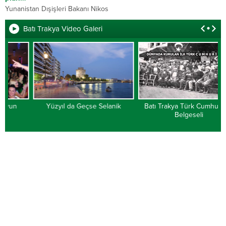
Yunanistan Dışişleri Bakanı Nikos
Dendias, Yunanistan’ın İyon
Batı Trakya Video Galeri
Denizi’nde kara sularının
genişletilmesini öngören yasa
tasarısının tartışıldığı
Parlamentoda skandal sözler sarf
etti. Dendias, Yunanistan
Başbakanı Kiryakos Miçotakis’in...
Yüzyıl da Geçse Selanik
Batı Trakya Türk Cumhuriyeti
Belgeseli