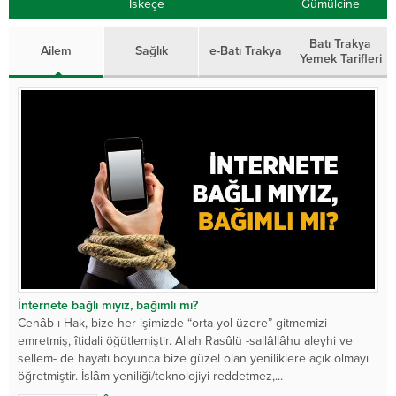
İskeçe
Gümülcine
Batı Trakya
Ailem
Sağlık
e-Batı Trakya
Yemek Tarifleri
İnternete bağlı mıyız, bağımlı mı?
Cenâb-ı Hak, bize her işimizde “orta yol üzere” gitmemizi
emretmiş, îtidali öğütlemiştir. Allah Rasûlü -sallâllâhu aleyhi ve
sellem- de hayatı boyunca bize güzel olan yeniliklere açık olmayı
öğretmiştir. İslâm yeniliği/teknolojiyi reddetmez,...