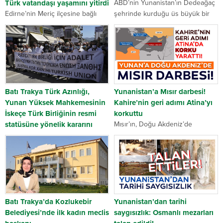
Türk vatandaşı yaşamını yitirdi
ABD’nin Yunanistan’ın Dedeağaç
Edirne’nin Meriç ilçesine bağlı
şehrinde kurduğu üs büyük bir
Adasarhanlı köyünde, Yunanistan
cephaneliğe dönüştü. Pentagon,
tarafından açıldığı iddia edilen
Türkiye’ye 40 km mesafedeki
ateş sonucu bir Türk vatandaşı
şehre en az 400 tank ve zırhlı
hayatını kaybetti. Alınan bilgiye
araç sevk etti....
göre, köy sakinlerinden Mehmet
Durgun...
Batı Trakya Türk Azınlığı,
Yunanistan’a Mısır darbesi!
Yunan Yüksek Mahkemesinin
Kahire’nin geri adımı Atina’yı
İskeçe Türk Birliğinin resmi
korkuttu
statüsüne yönelik kararını
Mısır’ın, Doğu Akdeniz’de
protesto etti
Türkiye’nin Birleşmiş Milletler’e
Yunanistan’da Türk azınlık,
(BM) bildirdiği kıta sahanlığı
Yunanistan Yüksek
sınırlarını dikkate alarak
Mahkemesinin (Arios Pagos)
hidrokarbon arama ihalesine
İskeçe Türk Birliğinin (İTB) Avrupa
çıktığını duyurması, Yunan
İnsan Hakları Mahkemesi (AİHM)
basınında yer buldu. Yunan The
kararları doğrultusunda yeniden
İndicator...
Batı Trakya’da Kozlukebir
Yunanistan’dan tarihi
tescil başvurusunu ret kararını
Belediyesi’nde ilk kadın meclis
saygısızlık: Osmanlı mezarları
protesto...