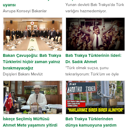
uyarısı
Yunan devleti Batı Trakya’da Türk
Avrupa Konseyi Bakanlar
varlığını hazmedemiyor.
Komitesi’nden Yunanistan’a Batı
Yunanistan, “Batı Trakya’da Türk
Trakya Türk toplumunun
yoktur” diyerek dernek ve
örgütlenme özgürlüğüyle ilgili
vakıflarda ”Türk” kelimesinin
davaların derhal karara
kullanılmasını yasakladı. Batı
bağlanması çağrısında bulunuldu.
Trakya Türkleri, 35 yıl...
Avrupa Konseyi Bakanlar
Komitesi’nden yapılan açıklamada,
Bakan Çavuşoğlu: Batı Trakya
Batı Trakya Türklerinin lideri:
Batı...
Türklerini hiçbir zaman yalnız
Dr. Sadık Ahmet
bırakmayacağız
“Türk olmak suçsa, şunu
Dışişleri Bakanı Mevlüt
tekrarlıyorum: Türk’üm ve öyle
Çavuşoğlu, Yunanistan’ın Lozan
kalacağım.” Batı Trakya Türklerine
Antlaşması’nı ve Batı Trakya
“Türk” dediği için hapse atılan Dr.
Türklerinin temel insan haklarını
Sadık Ahmet’in, Batı Trakya’daki
ihlal etmeyi ısrarla sürdürdüğünü
azınlığın haklarını koruyan...
söyledi. Bakan Çavuşoğlu, Batı
Trakya Türk Azınlığı...
İskeçe Seçilmiş Müftüsü
Batı Trakya Türklerinden
Ahmet Mete yaşamını yitirdi
dünya kamuoyuna yardım