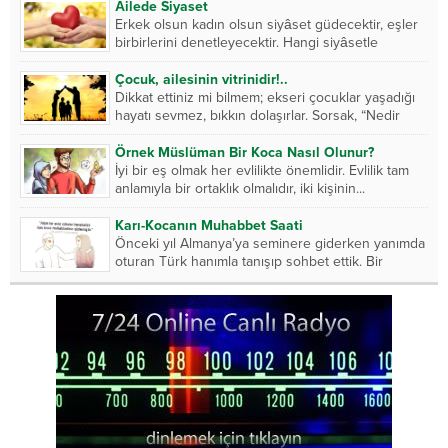
Âilede Siyaset
Erkek olsun kadın olsun siyâset güdecektir, eşler
birbirlerini denetleyecektir. Hangi siyâsetle
muamele ederse hanım daha...
Çocuk, ailesinin vitrinidir!..
Dikkat ettiniz mi bilmem; ekseri çocuklar yaşadığı
hayatı sevmez, bıkkın dolaşırlar. Sorsak, “Nedir
derdin?” Çevresini...
Örnek Müslüman Bir Koca Nasıl Olunur?
İyi bir eş olmak her evlilikte önemlidir. Evlilik tam
anlamıyla bir ortaklık olmalıdır, iki kişinin...
Karı-Kocanın Muhabbet Saati
Önceki yıl Almanya’ya seminere giderken yanımda
oturan Türk hanımla tanışıp sohbet ettik. Bir
Almanla evliymiş....