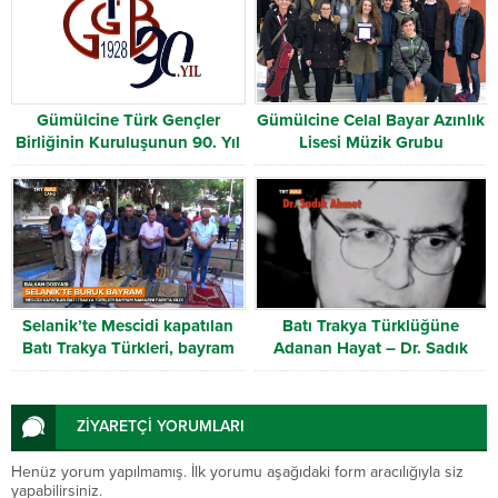
Gümülcine Türk Gençler
Gümülcine Celal Bayar Azınlık
Birliğinin Kuruluşunun 90. Yıl
Lisesi Müzik Grubu
Dönümü
Selanik’te Mescidi kapatılan
Batı Trakya Türklüğüne
Batı Trakya Türkleri, bayram
Adanan Hayat – Dr. Sadık
namazını parkta kıldı
Ahmet
ZİYARETÇİ YORUMLARI
Henüz yorum yapılmamış. İlk yorumu aşağıdaki form aracılığıyla siz
yapabilirsiniz.