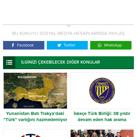
BU KONUYU SOSYAL MEDYA HESAPLARINDA PAYLAŞ
Facebook
Twitter
WhatsApp
İLGİNİZİ ÇEKEBİLECEK DİĞER KONULAR
Yunanistan Batı Trakya’daki
İskeçe Türk Birliği: 38 yıldır
“Türk” varlığını hazmedemiyor
devam eden hak arama
mücadelesi