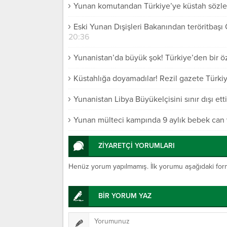
Yunan komutandan Türkiye’ye küstah sözle
Eski Yunan Dışişleri Bakanından teröritbaşı Ö
20:36
Yunanistan’da büyük şok! Türkiye’den bir öz
Küstahlığa doyamadılar! Rezil gazete Türkiye
Yunanistan Libya Büyükelçisini sınır dışı etti
Yunan mülteci kampında 9 aylık bebek can 
ZİYARETÇİ YORUMLARI
Henüz yorum yapılmamış. İlk yorumu aşağıdaki form ar
BİR YORUM YAZ