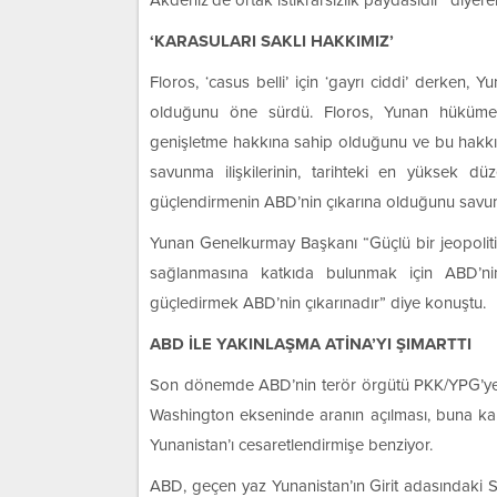
Akdeniz’de ortak istikrarsızlık paydasıdır” diye
‘KARASULARI SAKLI HAKKIMIZ’
Floros, ‘casus belli’ için ‘gayrı ciddi’ derken, 
olduğunu öne sürdü. Floros, Yunan hükümeti
genişletme hakkına sahip olduğunu ve bu hakkı s
savunma ilişkilerinin, tarihteki en yüksek dü
güçlendirmenin ABD’nin çıkarına olduğunu savu
Yunan Genelkurmay Başkanı “Güçlü bir jeopoliti
sağlanmasına katkıda bulunmak için ABD’nin 
güçledirmek ABD’nin çıkarınadır” diye konuştu.
ABD İLE YAKINLAŞMA ATİNA’YI ŞIMARTTI
Son dönemde ABD’nin terör örgütü PKK/YPG’ye d
Washington ekseninde aranın açılması, buna karşıl
Yunanistan’ı cesaretlendirmişe benziyor.
ABD, geçen yaz Yunanistan’ın Girit adasındaki 