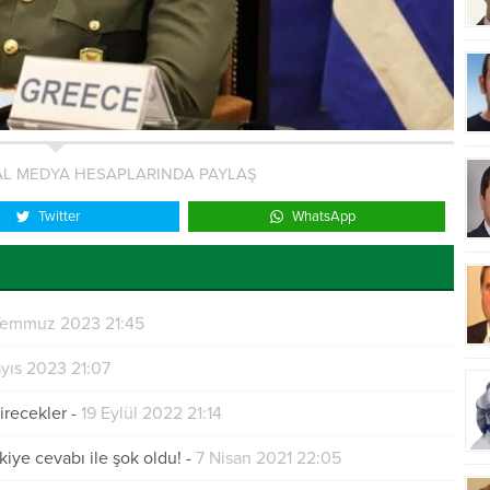
L MEDYA HESAPLARINDA PAYLAŞ
Twitter
WhatsApp
Temmuz 2023 21:45
yıs 2023 21:07
irecekler
-
19 Eylül 2022 21:14
kiye cevabı ile şok oldu!
-
7 Nisan 2021 22:05