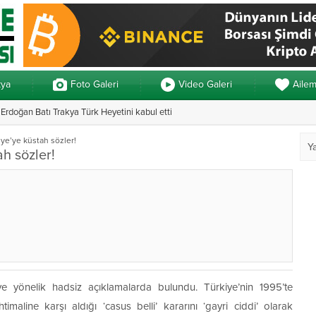
kya
Foto Galeri
Video Galeri
Aile
rdoğan Batı Trakya Türk Heyetini kabul etti
Yunanistan’da ve
e’ye küstah sözler!
h sözler!
e yönelik hadsiz açıklamalarda bulundu. Türkiye’nin 1995’te
imaline karşı aldığı ‘casus belli’ kararını ‘gayri ciddi’ olarak