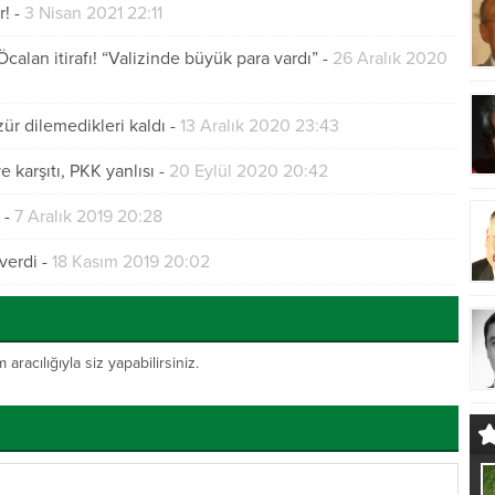
r!
-
3 Nisan 2021 22:11
calan itirafı! “Valizinde büyük para vardı”
-
26 Aralık 2020
ür dilemedikleri kaldı
-
13 Aralık 2020 23:43
 karşıtı, PKK yanlısı
-
20 Eylül 2020 20:42
-
7 Aralık 2019 20:28
verdi
-
18 Kasım 2019 20:02
acılığıyla siz yapabilirsiniz.