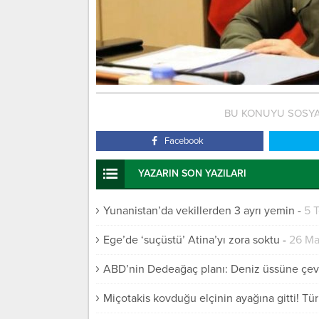
BU KONUYU SOSYA
Facebook
YAZARIN SON YAZILARI
Yunanistan’da vekillerden 3 ayrı yemin
-
5 
Ege’de ‘suçüstü’ Atina’yı zora soktu
-
26 Ma
ABD’nin Dedeağaç planı: Deniz üssüne çev
Miçotakis kovduğu elçinin ayağına gitti! Tür