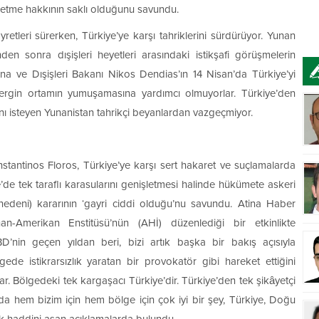
işletme hakkının saklı olduğunu savundu.
ayretleri sürerken, Türkiye’ye karşı tahriklerini sürdürüyor. Yunan
nden sonra dışişleri heyetleri arasındaki istikşafi görüşmelerin
ına ve Dışişleri Bakanı Nikos Dendias’ın 14 Nisan’da Türkiye’yi
 gergin ortamın yumuşamasına yardımcı olmuyorlar. Türkiye’den
nı isteyen Yunanistan tahrikçi beyanlardan vazgeçmiyor.
antinos Floros, Türkiye’ye karşı sert hakaret ve suçlamalarda
e tek taraflı karasularını genişletmesi halinde hükümete askeri
ş nedeni) kararının ‘gayri ciddi olduğu’nu savundu. Atina Haber
n-Amerikan Enstitüsü’nün (AHİ) düzenlediği bir etkinlikte
BD’nin geçen yıldan beri, bizi artık başka bir bakış açısıyla
ede istikrarsızlık yaratan bir provokatör gibi hareket ettiğini
rlar. Bölgedeki tek kargaşacı Türkiye’dir. Türkiye’den tek şikâyetçi
 da hem bizim için hem bölge için çok iyi bir şey, Türkiye, Doğu