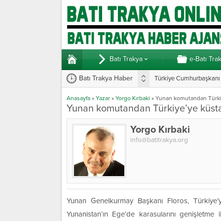
Batı Trakya
e-Batı Tra
Batı Trakya Haber
Türkiye Cumhurbaşkanı E
Anasayfa
»
Yazar
»
Yorgo Kırbaki
»
Yunan komutandan Türkiy
Yunan komutandan Türkiye’ye küsta
Yorgo Kırbaki
info@batitrakya.org
Yunan Genelkurmay Başkanı Floros, Türkiye’y
Yunanistan’ın Ege’de karasularını genişletme iht