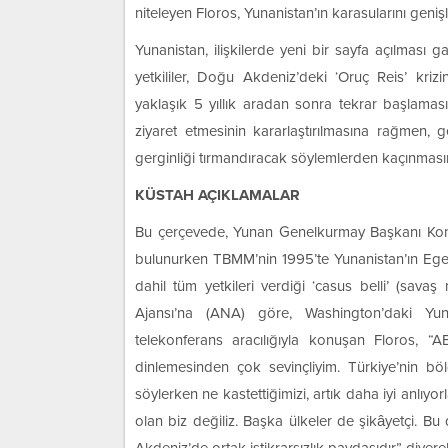
niteleyen Floros, Yunanistan’ın karasularını gen
Yunanistan, ilişkilerde yeni bir sayfa açılması g
yetkililer, Doğu Akdeniz’deki ‘Oruç Reis’ krizi
yaklaşık 5 yıllık aradan sonra tekrar başlamas
ziyaret etmesinin kararlaştırılmasına rağmen,
gerginliği tırmandıracak söylemlerden kaçınması
KÜSTAH AÇIKLAMALAR
Bu çerçevede, Yunan Genelkurmay Başkanı Konst
bulunurken TBMM’nin 1995’te Yunanistan’ın Ege’d
dahil tüm yetkileri verdiği ‘casus belli’ (sava
Ajansı’na (ANA) göre, Washington’daki Yuna
telekonferans aracılığıyla konuşan Floros, “A
dinlemesinden çok sevinçliyim. Türkiye’nin bölg
söylerken ne kastettiğimizi, artık daha iyi anlıyo
olan biz değiliz. Başka ülkeler de şikâyetçi. Bu