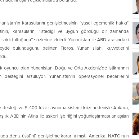
rek haddini aşan açıklamalarda bulundu.
Yunanistan’ın karasularını genişletmesinin “yasal egemenlik hakkı”
nin, karasularını “istediği ve uygun gördüğü bir zamanda
aklı tuttuğunu” sözlerine ekledi. Yunanistan ile ABD arasındaki
zeyde bulunduğunu belirten Floros, Yunan silahlı kuvvetlerini
ndu.
k oyuncu olan Yunanistan, Doğu ve Orta Akdeniz’de istikrarının
desteğini arzuluyor. Yunanistan’ın operasyonel becerilerini
esteği ve S-400 füze savunma sistemi krizi nedeniyle Ankara,
ık ABD’nin Atina ile askeri işbirliğini yoğunlaştırması anlaşılan
Suda deniz üssünü genişletme kararı almıştı. Amerika, NATO’nun