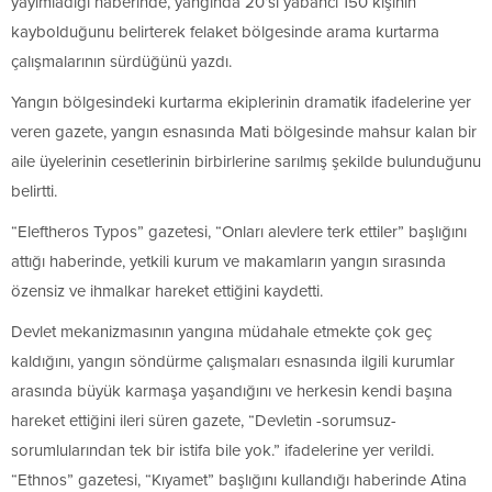
yayımladığı haberinde, yangında 20’si yabancı 150 kişinin
kaybolduğunu belirterek felaket bölgesinde arama kurtarma
çalışmalarının sürdüğünü yazdı.
Yangın bölgesindeki kurtarma ekiplerinin dramatik ifadelerine yer
veren gazete, yangın esnasında Mati bölgesinde mahsur kalan bir
aile üyelerinin cesetlerinin birbirlerine sarılmış şekilde bulunduğunu
belirtti.
“Eleftheros Typos” gazetesi, “Onları alevlere terk ettiler” başlığını
attığı haberinde, yetkili kurum ve makamların yangın sırasında
özensiz ve ihmalkar hareket ettiğini kaydetti.
Devlet mekanizmasının yangına müdahale etmekte çok geç
kaldığını, yangın söndürme çalışmaları esnasında ilgili kurumlar
arasında büyük karmaşa yaşandığını ve herkesin kendi başına
hareket ettiğini ileri süren gazete, “Devletin -sorumsuz-
sorumlularından tek bir istifa bile yok.” ifadelerine yer verildi.
“Ethnos” gazetesi, “Kıyamet” başlığını kullandığı haberinde Atina