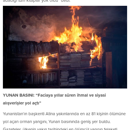
adadığı tüm kitaplar yok oldu” dedi.
YUNAN BASINI: “Faciaya yıllar süren ihmal ve siyasi
alışverişler yol açtı”
Yunanistan’ın başkenti Atina yakınlarında en az 81 kişinin ölümüne
yol açan orman yangını, Yunan basınında geniş yer buldu.
Gazeteler, ülkenin yakın tarihindeki en ölümcül yangın felaketi