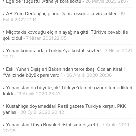
Ege’de ‘suçüstü’ Atina’yı zora soktu
-
26 Mayıs 2023 21:07
ABD’nin Dedeağaç planı: Deniz üssüne çevirecekler
-
19
Eylül 2022 21:14
Miçotakis kovduğu elçinin ayağına gitti! Türkiye cevabı ile
şok oldu!
-
7 Nisan 2021 22:05
Yunan komutandan Türkiye’ye küstah sözler!
-
3 Nisan 2021
22:11
Eski Yunan Dışişleri Bakanından teröritbaşı Öcalan itirafı!
“Valizinde büyük para vardı”
-
26 Aralık 2020 20:36
Yunanistan’da büyük şok! Türkiye’den bir özür dilemedikleri
kaldı
-
13 Aralık 2020 23:43
Küstahlığa doyamadılar! Rezil gazete Türkiye karşıtı, PKK
yanlısı
-
20 Eylül 2020 20:42
Yunanistan Libya Büyükelçisini sınır dışı etti
-
7 Aralık 2019
20:28