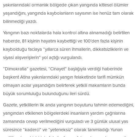
yakınlarındaki ormanlık bölgede çıkan yangında kitlesel ölümler
yaşandığını, yangında kaybolanların sayısının ise henüz tam olarak
bilinmediği yazdı.
Yangının bazı noktalarda hala kontrol altına alınamadığı belirtilen
haberde, 81 kişinin hayatını kaybettiği ve 100’den fazla kişinin
kaybolduğu faciaya “yıllarca süren ihmallerin, dikkatsizliklerin ve
siyasi alışverişlerin” yol açtığı vurgulandı.
“Dimokratia” gazetesi, “Cinayet” başlığıyla verdiği haberinde
başkent Atina yakınlarındaki yangın felaketinde tarifi mümkün
olmayan acılar yaşandığını belirterek yetkili makamların bunda
büyük sorumluluğu bulunduğunu ileri sürdü.
Gazete, yetkililerin ilk anda yangının boyutunu tahmin edemediğini,
yangından etkilenen bölgelerdeki insanların yardım çağrılarına
zamanında cevap verilmediğini vurguladı ve 3 günlük ulusal yas
süresince “kaderci” ve “yeteneksiz” olarak tanımladığı Yunan