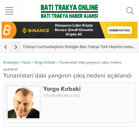
Türkiye Cumhurbaşkanı Erdoğan Batı Trakya Türk Heyetini kabul etti
Y
Anasayfa
»
Yazar
»
Yorgo Kırbaki
»
Yunanistan’daki yangının çıkış nedeni
açıklandı
Yunanistan’daki yangının çıkış nedeni açıklandı
Yorgo Kırbaki
info@batitrakya.org