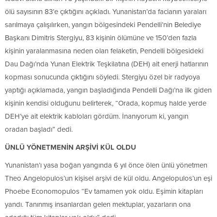
ölü sayısının 83’e çıktığını açıkladı. Yunanistan’da facianın yaraları
sarılmaya çalışılırken, yangın bölgesindeki Pendelli’nin Belediye
Başkanı Dimitris Stergiyu, 83 kişinin ölümüne ve 150’den fazla
kişinin yaralanmasına neden olan felaketin, Pendelli bölgesideki
Dau Dağı’nda Yunan Elektrik Teşkilatına (DEH) ait enerji hatlarının
kopması sonucunda çıktığını söyledi. Stergiyu özel bir radyoya
yaptığı açıklamada, yangın başladığında Pendelli Dağı’na ilk giden
kişinin kendisi olduğunu belirterek, “Orada, kopmuş halde yerde
DEH’ye ait elektrik kabloları gördüm. İnanıyorum ki, yangın
oradan başladı” dedi.
ÜNLÜ YÖNETMENİN ARŞİVİ KÜL OLDU
Yunanistan’ı yasa boğan yangında 6 yıl önce ölen ünlü yönetmen
Theo Angelopulos’un kişisel arşivi de kül oldu. Angelopulos’un eşi
Phoebe Economopulos “Ev tamamen yok oldu. Eşimin kitapları
yandı. Tanınmış insanlardan gelen mektuplar, yazarların ona