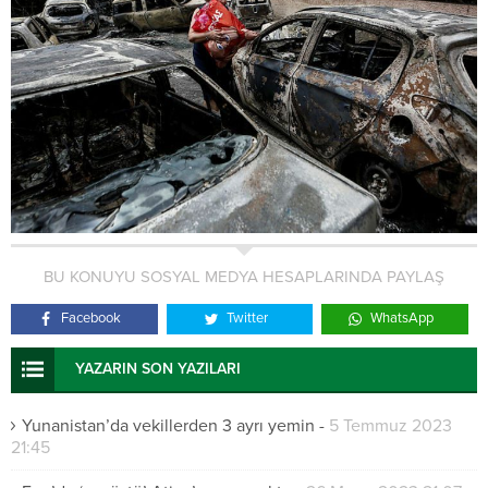
BU KONUYU SOSYAL MEDYA HESAPLARINDA PAYLAŞ
Facebook
Twitter
WhatsApp
YAZARIN SON YAZILARI
Yunanistan’da vekillerden 3 ayrı yemin
-
5 Temmuz 2023
21:45