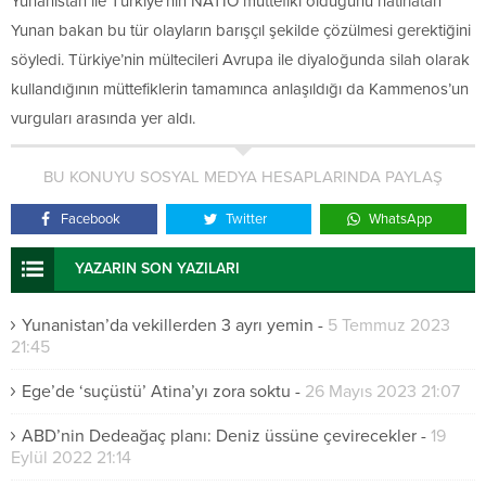
Yunanistan ile Türkiye’nin NATIO müttefiki olduğunu hatırlatan
Yunan bakan bu tür olayların barışçıl şekilde çözülmesi gerektiğini
söyledi. Türkiye’nin mültecileri Avrupa ile diyaloğunda silah olarak
kullandığının müttefiklerin tamamınca anlaşıldığı da Kammenos’un
vurguları arasında yer aldı.
BU KONUYU SOSYAL MEDYA HESAPLARINDA PAYLAŞ
Facebook
Twitter
WhatsApp
YAZARIN SON YAZILARI
Yunanistan’da vekillerden 3 ayrı yemin
-
5 Temmuz 2023
21:45
Ege’de ‘suçüstü’ Atina’yı zora soktu
-
26 Mayıs 2023 21:07
ABD’nin Dedeağaç planı: Deniz üssüne çevirecekler
-
19
Eylül 2022 21:14