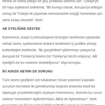
etmesi ve adına yakışır bir göç politikası izlemesi için’ Türkiye’ye
bir kapı açtıklarını belirterek, “Bir komşu olarak, Avrupa’ya entegre
olmuş bir Türkiye ile yaşamak demokrasinin beşiği Yunanistan için
daha kolay olacaktır” dedi.
AB ÜYELİĞİNE DESTEK
Kammenos, başta Cumhurbaşkanı Erdoğan tarafından yapılanlar
olmak üzere, açıklamaların Ankara tarafından iç politika amaçlı
kullanıldığını belirterek, “Bu gerginlikleri gidermeye çalışıyoruz.
Avrupalı bir Türkiye’yi İslamcı bir Türkiye’ye tercih ediyoruz. AB
üyeliğini de bu nedenle destekliyoruz” diye konuştu.
İKİ ASKER AB’NİN DE SORUNU
Türk sınırını geçtikleri için tutuklanan Yunan askerleri kaynaklı
sorunun normalde iki genelkurmay başkanı arasında basit bir
diyalogla çözülebileceğini söyleyen Kammenos, “Aslında bu sorun
sadece Yunanistan’ı ilgilendirmiyor. AB’yi de ilgilendiriyor” dedi.