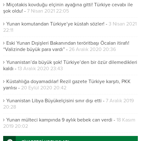
Miçotakis kovduğu elçinin ayağına gitti! Türkiye cevabı ile
şok oldu!
-
7 Nisan 2021 22:05
Yunan komutandan Türkiye’ye küstah sözler!
-
3 Nisan 2021
22:11
Eski Yunan Dışişleri Bakanından teröritbaşı Öcalan itirafı!
“Valizinde büyük para vardı”
-
26 Aralık 2020 20:36
Yunanistan’da büyük şok! Türkiye’den bir özür dilemedikleri
kaldı
-
13 Aralık 2020 23:43
Küstahlığa doyamadılar! Rezil gazete Türkiye karşıtı, PKK
yanlısı
-
20 Eylül 2020 20:42
Yunanistan Libya Büyükelçisini sınır dışı etti
-
7 Aralık 2019
20:28
Yunan mülteci kampında 9 aylık bebek can verdi
-
18 Kasım
2019 20:02