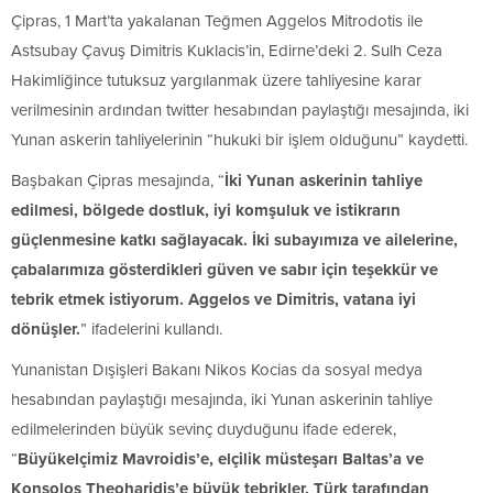
Çipras, 1 Mart’ta yakalanan Teğmen Aggelos Mitrodotis ile
Astsubay Çavuş Dimitris Kuklacis’in, Edirne’deki 2. Sulh Ceza
Hakimliğince tutuksuz yargılanmak üzere tahliyesine karar
verilmesinin ardından twitter hesabından paylaştığı mesajında, iki
Yunan askerin tahliyelerinin “hukuki bir işlem olduğunu” kaydetti.
Başbakan Çipras mesajında, “
İki Yunan askerinin tahliye
edilmesi, bölgede dostluk, iyi komşuluk ve istikrarın
güçlenmesine katkı sağlayacak. İki subayımıza ve ailelerine,
çabalarımıza gösterdikleri güven ve sabır için teşekkür ve
tebrik etmek istiyorum. Aggelos ve Dimitris, vatana iyi
dönüşler.
” ifadelerini kullandı.
Yunanistan Dışişleri Bakanı Nikos Kocias da sosyal medya
hesabından paylaştığı mesajında, iki Yunan askerinin tahliye
edilmelerinden büyük sevinç duyduğunu ifade ederek,
“
Büyükelçimiz Mavroidis’e, elçilik müsteşarı Baltas’a ve
Konsolos Theoharidis’e büyük tebrikler. Türk tarafından