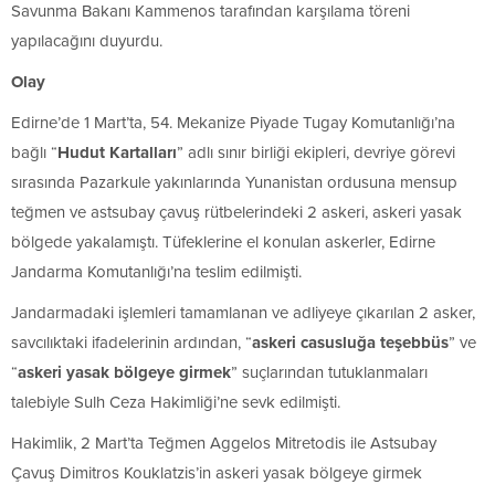
Savunma Bakanı Kammenos tarafından karşılama töreni
yapılacağını duyurdu.
Olay
Edirne’de 1 Mart’ta, 54. Mekanize Piyade Tugay Komutanlığı’na
bağlı “
Hudut Kartalları
” adlı sınır birliği ekipleri, devriye görevi
sırasında Pazarkule yakınlarında Yunanistan ordusuna mensup
teğmen ve astsubay çavuş rütbelerindeki 2 askeri, askeri yasak
bölgede yakalamıştı. Tüfeklerine el konulan askerler, Edirne
Jandarma Komutanlığı’na teslim edilmişti.
Jandarmadaki işlemleri tamamlanan ve adliyeye çıkarılan 2 asker,
savcılıktaki ifadelerinin ardından, “
askeri casusluğa teşebbüs
” ve
“
askeri yasak bölgeye girmek
” suçlarından tutuklanmaları
talebiyle Sulh Ceza Hakimliği’ne sevk edilmişti.
Hakimlik, 2 Mart’ta Teğmen Aggelos Mitretodis ile Astsubay
Çavuş Dimitros Kouklatzis’in askeri yasak bölgeye girmek