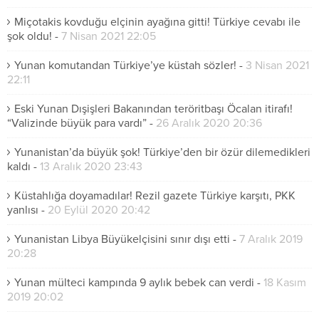
Miçotakis kovduğu elçinin ayağına gitti! Türkiye cevabı ile
şok oldu!
-
7 Nisan 2021 22:05
Yunan komutandan Türkiye’ye küstah sözler!
-
3 Nisan 2021
22:11
Eski Yunan Dışişleri Bakanından teröritbaşı Öcalan itirafı!
“Valizinde büyük para vardı”
-
26 Aralık 2020 20:36
Yunanistan’da büyük şok! Türkiye’den bir özür dilemedikleri
kaldı
-
13 Aralık 2020 23:43
Küstahlığa doyamadılar! Rezil gazete Türkiye karşıtı, PKK
yanlısı
-
20 Eylül 2020 20:42
Yunanistan Libya Büyükelçisini sınır dışı etti
-
7 Aralık 2019
20:28
Yunan mülteci kampında 9 aylık bebek can verdi
-
18 Kasım
2019 20:02