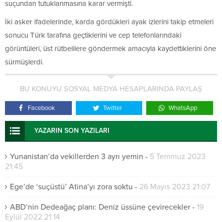
suçundan tutuklanmasına karar vermişti.
İki asker ifadelerinde, karda gördükleri ayak izlerini takip etmeleri
sonucu Türk tarafına geçtiklerini ve cep telefonlarındaki
görüntüleri, üst rütbelilere göndermek amacıyla kaydettiklerini öne
sürmüşlerdi.
BU KONUYU SOSYAL MEDYA HESAPLARINDA PAYLAŞ
Facebook
Twitter
WhatsApp
YAZARIN SON YAZILARI
Yunanistan’da vekillerden 3 ayrı yemin
-
5 Temmuz 2023
21:45
Ege’de ‘suçüstü’ Atina’yı zora soktu
-
26 Mayıs 2023 21:07
ABD’nin Dedeağaç planı: Deniz üssüne çevirecekler
-
19
Eylül 2022 21:14