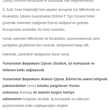
Çavuş Dimitros Kouklatzis’in tutukluluk hali değerlendirildi.
2. Sulh Ceza Hakimliği’nde yapılan duruşma için Mitretodis ve
Kouklatzis, tutuklu bulundukları Edirne F Tipi Cezaevi’nden
güvenlik önlemleri eşliğinde Edirne Adliyesi’ne getirildi.
Duruşmada avukatlar da hazır bulundu.
Yunan askerleri Mitretodis ve Kouklatzis, savunmalarında sınırı
yanlışlıkla geçtiklerini ileri sürerek, tahliyelerini talep etti.
Hakimlik, askerlerin tahliyesine karar verdi.
Yunanistan Başbakanı Çipras: Dostluk, iyi komşuluk ve
istikrara katkı sağlayacak
Yunanistan Başbakanı Aleksis Çipras
,
Edirne’de askeri bölgede
yakalandıktan
sonra
tutuklu yargılanan Yunan
ordusuna
mensup
iki askerin bugün tahliye
edilmesinin
bölgede dostluk, iyi komşuluk ve istikrarın
güçlenmesine katkı sağlayacağını söyledi.