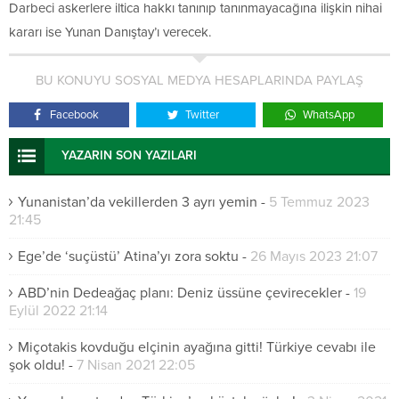
Darbeci askerlere iltica hakkı tanınıp tanınmayacağına ilişkin nihai
kararı ise Yunan Danıştay’ı verecek.
BU KONUYU SOSYAL MEDYA HESAPLARINDA PAYLAŞ
Facebook
Twitter
WhatsApp
YAZARIN SON YAZILARI
Yunanistan’da vekillerden 3 ayrı yemin
-
5 Temmuz 2023
21:45
Ege’de ‘suçüstü’ Atina’yı zora soktu
-
26 Mayıs 2023 21:07
ABD’nin Dedeağaç planı: Deniz üssüne çevirecekler
-
19
Eylül 2022 21:14
Miçotakis kovduğu elçinin ayağına gitti! Türkiye cevabı ile
şok oldu!
-
7 Nisan 2021 22:05