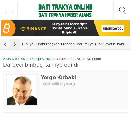
Türkiye Cumhurbaşkanı Erdoğan Batı Trakya Türk Heyetini kabul etti
Y
Anasayfa
»
Yazar
»
Yorgo Kırbaki
»
Darbeci binbaşı tahliye edildi
Darbeci binbaşı tahliye edildi
Yorgo Kırbaki
info@batitrakya.org