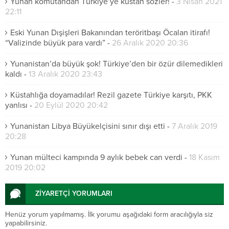
Yunan komutandan Türkiye’ye küstah sözler!
-
3 Nisan 2021
22:11
Eski Yunan Dışişleri Bakanından teröritbaşı Öcalan itirafı!
“Valizinde büyük para vardı”
-
26 Aralık 2020 20:36
Yunanistan’da büyük şok! Türkiye’den bir özür dilemedikleri
kaldı
-
13 Aralık 2020 23:43
Küstahlığa doyamadılar! Rezil gazete Türkiye karşıtı, PKK
yanlısı
-
20 Eylül 2020 20:42
Yunanistan Libya Büyükelçisini sınır dışı etti
-
7 Aralık 2019
20:28
Yunan mülteci kampında 9 aylık bebek can verdi
-
18 Kasım
2019 20:02
ZİYARETÇİ YORUMLARI
Henüz yorum yapılmamış. İlk yorumu aşağıdaki form aracılığıyla siz
yapabilirsiniz.