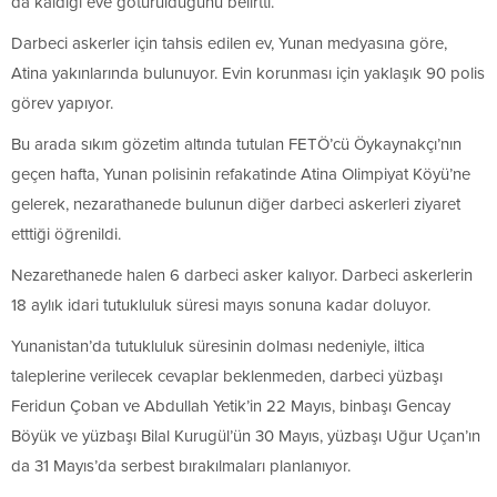
da kaldığı eve götürüldüğünü belirtti.
Darbeci askerler için tahsis edilen ev, Yunan medyasına göre,
Atina yakınlarında bulunuyor. Evin korunması için yaklaşık 90 polis
görev yapıyor.
Bu arada sıkım gözetim altında tutulan FETÖ’cü Öykaynakçı’nın
geçen hafta, Yunan polisinin refakatinde Atina Olimpiyat Köyü’ne
gelerek, nezarathanede bulunun diğer darbeci askerleri ziyaret
etttiği öğrenildi.
Nezarethanede halen 6 darbeci asker kalıyor. Darbeci askerlerin
18 aylık idari tutukluluk süresi mayıs sonuna kadar doluyor.
Yunanistan’da tutukluluk süresinin dolması nedeniyle, iltica
taleplerine verilecek cevaplar beklenmeden, darbeci yüzbaşı
Feridun Çoban ve Abdullah Yetik’in 22 Mayıs, binbaşı Gencay
Böyük ve yüzbaşı Bilal Kurugül’ün 30 Mayıs, yüzbaşı Uğur Uçan’ın
da 31 Mayıs’da serbest bırakılmaları planlanıyor.