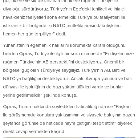
güçlüklere ve sık tekrarlanan tahriklere rağmen Türkiye ile
diyaloğu sürdürüyoruz. Türkiye’nin Ege’deki tehlikeli ve ihlalci
hava-deniz faaliyetleri sona ermelidir. Türkiye bu faaliyetleri ile
istikrarsız bir bölgede iki NATO müttefiki arasındaki ilişkileri
hemen her gün torpilliyor” dedi.
Yunanistan’ın egemenlik haklarını korumakta kararlı olduğunu
belirten Çipras, Türkiye ile ilgili bir soru üzerine de “Endişelerimize
rağmen Türkiye’nin AB perspektifini destekliyoruz. Önemli bir
bölgesel güç olan Türkiye’ye saygılıyız. Türkiye’nin AB, Batı ve
NATO’ya bağlılığını destekliyoruz. Ancak, Avrupa yolunun ve batı
dünyası ile işbirliğinin de bazı yükümlülükleri vardır ve bunlar
yerine getirilmelidir” şeklinde konuştu.
Çipras, Trump hakkında söyledikleri hatırlatıldığında ise “Başkan
ile görüşmemde konulara yaklaşımının ve siyasete bakışının bazen
şeytanca görünse de neticede hayra çıktığını tespit ettim” diyerek
direkt cevap vermekten kaçındı.