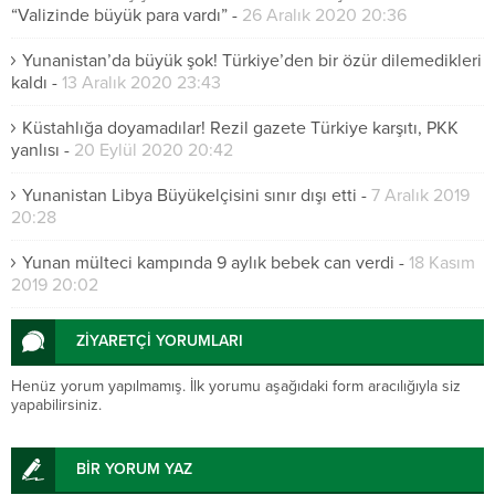
“Valizinde büyük para vardı”
-
26 Aralık 2020 20:36
Yunanistan’da büyük şok! Türkiye’den bir özür dilemedikleri
kaldı
-
13 Aralık 2020 23:43
Küstahlığa doyamadılar! Rezil gazete Türkiye karşıtı, PKK
yanlısı
-
20 Eylül 2020 20:42
Yunanistan Libya Büyükelçisini sınır dışı etti
-
7 Aralık 2019
20:28
Yunan mülteci kampında 9 aylık bebek can verdi
-
18 Kasım
2019 20:02
ZİYARETÇİ YORUMLARI
Henüz yorum yapılmamış. İlk yorumu aşağıdaki form aracılığıyla siz
yapabilirsiniz.
BİR YORUM YAZ