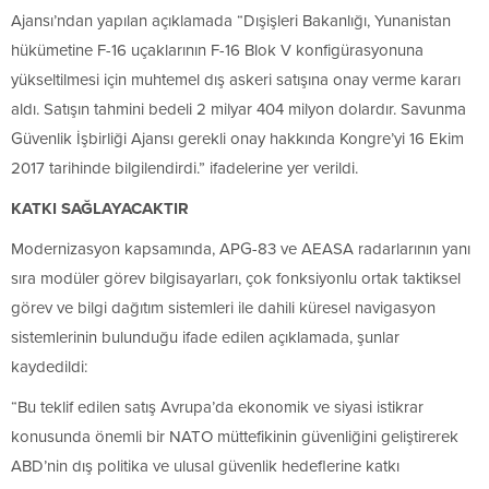
Ajansı’ndan yapılan açıklamada “Dışişleri Bakanlığı, Yunanistan
hükümetine F-16 uçaklarının F-16 Blok V konfigürasyonuna
yükseltilmesi için muhtemel dış askeri satışına onay verme kararı
aldı. Satışın tahmini bedeli 2 milyar 404 milyon dolardır. Savunma
Güvenlik İşbirliği Ajansı gerekli onay hakkında Kongre’yi 16 Ekim
2017 tarihinde bilgilendirdi.” ifadelerine yer verildi.
KATKI SAĞLAYACAKTIR
Modernizasyon kapsamında, APG-83 ve AEASA radarlarının yanı
sıra modüler görev bilgisayarları, çok fonksiyonlu ortak taktiksel
görev ve bilgi dağıtım sistemleri ile dahili küresel navigasyon
sistemlerinin bulunduğu ifade edilen açıklamada, şunlar
kaydedildi:
“Bu teklif edilen satış Avrupa’da ekonomik ve siyasi istikrar
konusunda önemli bir NATO müttefikinin güvenliğini geliştirerek
ABD’nin dış politika ve ulusal güvenlik hedeflerine katkı