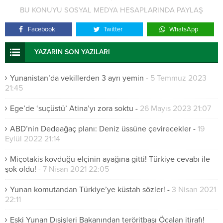
BU KONUYU SOSYAL MEDYA HESAPLARINDA PAYLAŞ
Facebook
Twitter
WhatsApp
YAZARIN SON YAZILARI
Yunanistan’da vekillerden 3 ayrı yemin
-
5 Temmuz 2023
21:45
Ege’de ‘suçüstü’ Atina’yı zora soktu
-
26 Mayıs 2023 21:07
ABD’nin Dedeağaç planı: Deniz üssüne çevirecekler
-
19
Eylül 2022 21:14
Miçotakis kovduğu elçinin ayağına gitti! Türkiye cevabı ile
şok oldu!
-
7 Nisan 2021 22:05
Yunan komutandan Türkiye’ye küstah sözler!
-
3 Nisan 2021
22:11
Eski Yunan Dışişleri Bakanından teröritbaşı Öcalan itirafı!