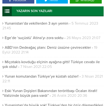
Facebook
Twitter
WhatsApp
YAZARIN SON YAZILARI
Yunanistan’da vekillerden 3 ayrı yemin
-
5 Temmuz 2023
21:45
Ege’de ‘suçüstü’ Atina’yı zora soktu
-
26 Mayıs 2023 21:07
ABD’nin Dedeağaç planı: Deniz üssüne çevirecekler
-
19
Eylül 2022 21:14
Miçotakis kovduğu elçinin ayağına gitti! Türkiye cevabı ile
şok oldu!
-
7 Nisan 2021 22:05
Yunan komutandan Türkiye’ye küstah sözler!
-
3 Nisan 2021
22:11
Eski Yunan Dışişleri Bakanından teröritbaşı Öcalan itirafı!
“Valizinde büyük para vardı”
-
26 Aralık 2020 20:36
Yunanistan’da büyük şok! Türkiye’den bir özür dilemedikleri