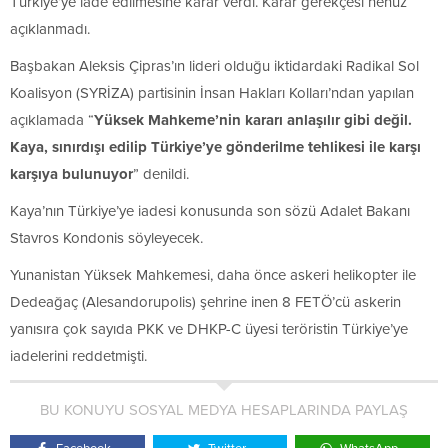
Türkiye’ye iade edilmesine karar verdi. Karar gerekçesi henüz
açıklanmadı.
Başbakan Aleksis Çipras’ın lideri olduğu iktidardaki Radikal Sol
Koalisyon (SYRİZA) partisinin İnsan Hakları Kolları’ndan yapılan
açıklamada “
Yüksek Mahkeme’nin kararı anlaşılır gibi değil.
Kaya, sınırdışı edilip Türkiye’ye gönderilme tehlikesi ile karşı
karşıya bulunuyor
” denildi.
Kaya’nın Türkiye’ye iadesi konusunda son sözü Adalet Bakanı
Stavros Kondonis söyleyecek.
Yunanistan Yüksek Mahkemesi, daha önce askeri helikopter ile
Dedeağaç (Alesandorupolis) şehrine inen 8 FETÖ’cü askerin
yanısıra çok sayıda PKK ve DHKP-C üyesi teröristin Türkiye’ye
iadelerini reddetmişti.
BU KONUYU SOSYAL MEDYA HESAPLARINDA PAYLAŞ