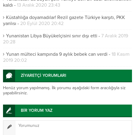
kaldı
-
13 Aralık 2020 23:43
Küstahlığa doyamadılar! Rezil gazete Türkiye karşıtı, PKK
yanlısı
-
20 Eylül 2020 20:42
Yunanistan Libya Büyükelçisini sınır dışı etti
-
7 Aralık 2019
20:28
Yunan mülteci kampında 9 aylık bebek can verdi
-
18 Kasım
2019 20:02
ZİYARETÇİ YORUMLARI
Henüz yorum yapılmamış. İlk yorumu aşağıdaki form aracılığıyla siz
yapabilirsiniz.
BİR YORUM YAZ