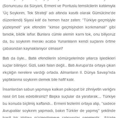
(Sonuncusu da Süryani, Ermeni ve Pontuslu temsilcilerin katılımıyla
‘Üç Soykırım, Tek Strateji’ adı altında kasıtlı olarak Gümülcine’de
düzenlendi) Siyasi kılıf da hemen hazır zaten: “Türkiye geçmişiyle
yüzleşmeli” yok efendim “kimse geçmişinden korkmamalı” gibi
tanıdık, bildik laflar. Bunlara cümle alemin karnı tok, onu biliyoruz
da, bu soykırım merakı acaba Yunanlıların kendi suçlarını örtme
çabasından kaynaklanıyor olmasın?
Batı da öyle… Batılı efendilerin sömürgelerinde yıllarca işledikleri
suçlar biliniyor. Gizli, saklı falan değil… Batı Avrupa’da ortaya çıkan
ırkçılığın nerelere vardığı ortada. Almanların II. Dünya Savaşı’nda
yaptıklarına soykırım demek bile hafif kalır.
İnsanlardan sabun yapmaya kalkan psikopat bir zihniyetin varlığını
nasıl ört bas edebilirsiniz? Başka suçlular da yaratarak…. Türkiye
bu konuda biçilmiş kaftandı… Ermeni tezlerini ortaya atıp, “sadece
Avrupalılar soykırım yapmadı, bakın Türkler de yapmış” şeklinde
basit bir iddiayı güçlendirmeye çalışıyorlar senelerdir… Sözde