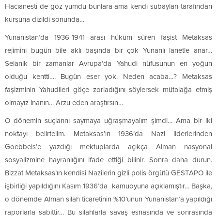
Hacıanesti de göz yumdu bunlara ama kendi subayları tarafından
kurşuna dizildi sonunda…
Yunanistan’da 1936-1941 arası hüküm süren faşist Metaksas
rejimini bugün bile aklı başında bir çok Yunanlı lanetle anar…
Selanik bir zamanlar Avrupa’da Yahudi nüfusunun en yoğun
olduğu kentti…. Bugün eser yok. Neden acaba…? Metaksas
faşizminin Yahudileri göçe zorladığını söylersek mütalağa etmiş
olmayız inanın… Arzu eden araştırsın…
O dönemin suçlarını saymaya uğraşmayalım şimdi… Ama bir iki
noktayı belirtelim. Metaksas’ın 1936’da Nazi liderlerinden
Goebbels’e yazdığı mektuplarda açıkça Alman nasyonal
sosyalizmine hayranlığını ifade ettiği bilinir. Sonra daha durun.
Bizzat Metaksas’ın kendisi Nazilerin gizli polis örgütü GESTAPO ile
işbirliği yapıldığını Kasım 1936’da kamuoyuna açıklamıştır… Başka,
o dönemde Alman silah ticaretinin %10’unun Yunanistan’a yapıldığı
raporlarla sabittir… Bu silahlarla savaş esnasında ve sonrasında