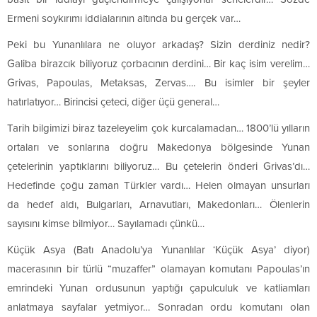
Ermeni soykırımı iddialarının altında bu gerçek var…
Peki bu Yunanlılara ne oluyor arkadaş? Sizin derdiniz nedir?
Galiba birazcık biliyoruz çorbacının derdini… Bir kaç isim verelim…
Grivas, Papoulas, Metaksas, Zervas…. Bu isimler bir şeyler
hatırlatıyor… Birincisi çeteci, diğer üçü general…
Tarih bilgimizi biraz tazeleyelim çok kurcalamadan… 1800’lü yılların
ortaları ve sonlarına doğru Makedonya bölgesinde Yunan
çetelerinin yaptıklarını biliyoruz… Bu çetelerin önderi Grivas’dı…
Hedefinde çoğu zaman Türkler vardı… Helen olmayan unsurları
da hedef aldı, Bulgarları, Arnavutları, Makedonları… Ölenlerin
sayısını kimse bilmiyor… Sayılamadı çünkü…
Küçük Asya (Batı Anadolu’ya Yunanlılar ‘Küçük Asya’ diyor)
macerasının bir türlü “muzaffer” olamayan komutanı Papoulas’ın
emrindeki Yunan ordusunun yaptığı çapulculuk ve katliamları
anlatmaya sayfalar yetmiyor… Sonradan ordu komutanı olan