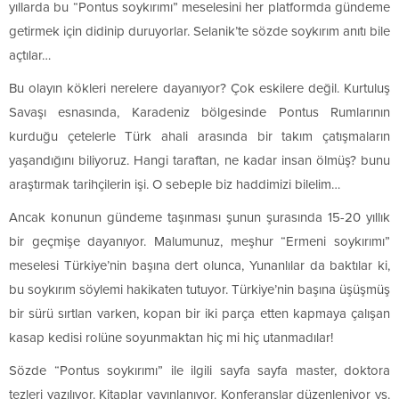
yıllarda bu “Pontus soykırımı” meselesini her platformda gündeme
getirmek için didinip duruyorlar. Selanik’te sözde soykırım anıtı bile
açtılar…
Bu olayın kökleri nerelere dayanıyor? Çok eskilere değil. Kurtuluş
Savaşı esnasında, Karadeniz bölgesinde Pontus Rumlarının
kurduğu çetelerle Türk ahali arasında bir takım çatışmaların
yaşandığını biliyoruz. Hangi taraftan, ne kadar insan ölmüş? bunu
araştırmak tarihçilerin işi. O sebeple biz haddimizi bilelim…
Ancak konunun gündeme taşınması şunun şurasında 15-20 yıllık
bir geçmişe dayanıyor. Malumunuz, meşhur “Ermeni soykırımı”
meselesi Türkiye’nin başına dert olunca, Yunanlılar da baktılar ki,
bu soykırım söylemi hakikaten tutuyor. Türkiye’nin başına üşüşmüş
bir sürü sırtlan varken, kopan bir iki parça etten kapmaya çalışan
kasap kedisi rolüne soyunmaktan hiç mi hiç utanmadılar!
Sözde “Pontus soykırımı” ile ilgili sayfa sayfa master, doktora
tezleri yazılıyor. Kitaplar yayınlanıyor. Konferanslar düzenleniyor vs.