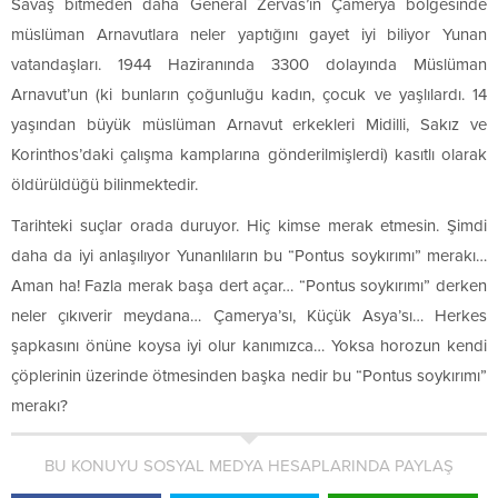
Savaş bitmeden daha General Zervas’ın Çamerya bölgesinde
müslüman Arnavutlara neler yaptığını gayet iyi biliyor Yunan
vatandaşları. 1944 Haziranında 3300 dolayında Müslüman
Arnavut’un (ki bunların çoğunluğu kadın, çocuk ve yaşlılardı. 14
yaşından büyük müslüman Arnavut erkekleri Midilli, Sakız ve
Korinthos’daki çalışma kamplarına gönderilmişlerdi) kasıtlı olarak
öldürüldüğü bilinmektedir.
Tarihteki suçlar orada duruyor. Hiç kimse merak etmesin. Şimdi
daha da iyi anlaşılıyor Yunanlıların bu “Pontus soykırımı” merakı…
Aman ha! Fazla merak başa dert açar… “Pontus soykırımı” derken
neler çıkıverir meydana… Çamerya’sı, Küçük Asya’sı… Herkes
şapkasını önüne koysa iyi olur kanımızca… Yoksa horozun kendi
çöplerinin üzerinde ötmesinden başka nedir bu “Pontus soykırımı”
merakı?
BU KONUYU SOSYAL MEDYA HESAPLARINDA PAYLAŞ