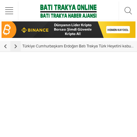
Türkiye Cumhurbaşkanı Erdoğan Batı Trakya Türk Heyetini kabul etti
Y