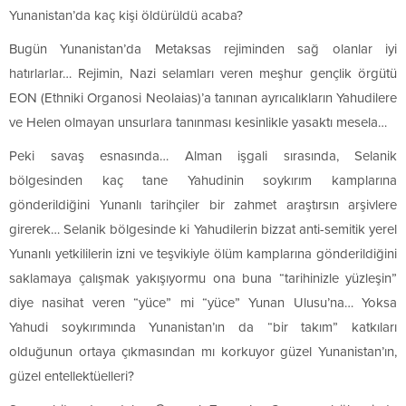
Yunanistan’da kaç kişi öldürüldü acaba?
Bugün Yunanistan’da Metaksas rejiminden sağ olanlar iyi
hatırlarlar… Rejimin, Nazi selamları veren meşhur gençlik örgütü
EON (Ethniki Organosi Neolaias)’a tanınan ayrıcalıkların Yahudilere
ve Helen olmayan unsurlara tanınması kesinlikle yasaktı mesela…
Peki savaş esnasında… Alman işgali sırasında, Selanik
bölgesinden kaç tane Yahudinin soykırım kamplarına
gönderildiğini Yunanlı tarihçiler bir zahmet araştırsın arşivlere
girerek… Selanik bölgesinde ki Yahudilerin bizzat anti-semitik yerel
Yunanlı yetkililerin izni ve teşvikiyle ölüm kamplarına gönderildiğini
saklamaya çalışmak yakışıyormu ona buna “tarihinizle yüzleşin”
diye nasihat veren “yüce” mi “yüce” Yunan Ulusu’na… Yoksa
Yahudi soykırımında Yunanistan’ın da “bir takım” katkıları
olduğunun ortaya çıkmasından mı korkuyor güzel Yunanistan’ın,
güzel entellektüelleri?