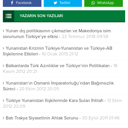
Facebook
Twitter
WhatsApp
YAZARIN SON YAZILARI
Yunan dış politikasının çıkmazları ve Makedonya isim
sorununun Türkiye’ye etkisi
-
22 Temmuz 2018 09:58
Yunanistan Krizinin Türkiye-Yunanistan ve Türkiye-AB
İlişkilerine Etkileri
-
10 Ocak 2013 21:12
Balkanlarda Türk Azınlıklar ve Türkiye’nin Politikaları
-
18
Kasım 2012 20:21
Yunanistan’ın Osmanlı İmparatorluğu’ndan Bağımsızlık
Süreci
-
20 Ekim 2012 20:05
Türkiye Yunanistan İlişkilerinde Kara Suları İhtilafı
-
13 Ekim
2012 22:09
Batı Trakya Siyasetinin Ahlak Sorunu
-
30 Eylül 2011 01:46