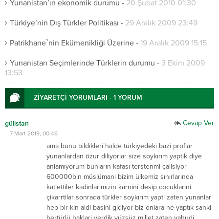
Yunanistan’ın ekonomik durumu
-
20 Şubat 2010 01:30
Türkiye’nin Dış Türkler Politikası
-
29 Aralık 2009 23:49
Patrikhane`nin Ekümenikliği Üzerine
-
19 Aralık 2009 15:15
Yunanistan Seçimlerinde Türklerin durumu
-
3 Ekim 2009
13:53
ZİYARETÇİ YORUMLARI - 1 YORUM
Cevap Ver
gülistan
7 Mart 2019, 00:46
ama bunu bildikleri halde türkiyedeki bazi proflar
yunanlardan özur diliyorlar size soykırım yaptık diye
anlamıyorum bunların kafası terstenmi çalisiyor
600000bin müslümani bizim ülkemiz sınırlarında
katlettiler kadinlarimizin karnini desip cocuklarini
çikarrtilar sonrada türkler soykırım yaptı zaten yunanlar
hep bir kin aldi basini gidiyor biz onlara ne yaptık sanki
hertürlü haklari verdik yüzsüz millet zaten yahudi