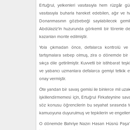
Ertuğrul, yelkenleri vasıtasıyla hem rüzgâr 
vasıtasıyla buharla hareket edebilen, ağır ve h
Donanmasının gözbebeği sayılabilecek gemile
Abdülaziz’in huzurunda görkemli bir törenle deni
kazanları monte edilmiştir.
Yola çıkmadan önce, defalarca kontrolü ve 
tartışmalara sebep olmuş, zira o dönemde bir 
sıkça dile getirilmiştir. Kuvvetli bir istihbarat t
ve yabancı uzmanlara defalarca gemiyi tetkik et
onay vermiştir.
Öte yandan bir savaş gemisi ile binlerce mil uzakt
işkillendirmemesi için, Ertuğrul Firkateynine sava
söz konusu öğrencilerin bu seyahat sırasında te
kamuoyuna duyurulmuş ve tepkilerin ve engelleme
O dönemde Bahriye Nazırı Hasan Hüsnü Paşa’dır