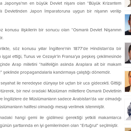
’a Japonya’nın en büyük Devlet nişanı olan “Büyük Krizantem
nlı Devletinden Japon İmparatoruna uygun bir nişanın verilip
öz konusu ilişkilerin bir sonucu olan “Osmanlı Devlet Nişanının
r.
ikte, söz konusu yıllar İngiltere’nin 1877’de Hindistan’da bir
işgal ettiği, Tunus ve Cezayir’in Fransa’ya peşkeş çekilmesinde
çinde Arap milletini “halifeliğin aslında Araplara ait bir makam
ı” şeklinde propagandalarla kandırmaya çalıştığı dönemdir.
 seyahat ile neredeyse dünyayı bir uçtan bir uca gidecekti. Gittiği
türerek, bir nevi oradaki Müslüman milletlere Osmanlı Devletinin
ve İngilizlere de Müslümanların sadece Arabistan’da var olmadığı
ümanların halifesi olmadığı mesajı verilmek istenmiştir.
daki hangi gemi ile gidilmesi gerektiği yetkili makamlarca
ünün şartlarında en iyi gemilerinden olan “Ertuğrul” seçilmiştir.