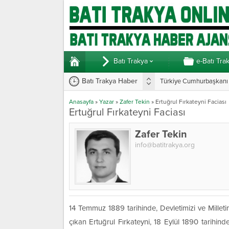
Batı Trakya
e-Batı Tra
Batı Trakya Haber
Türkiye Cumhurbaşkanı E
Yunanistan’da vekillerde
Anasayfa
»
Yazar
»
Zafer Tekin
»
Ertuğrul Fırkateyni Faciası
Ertuğrul Fırkateyni Faciası
Zafer Tekin
info@batitrakya.org
14 Temmuz 1889 tarihinde, Devletimizi ve Mille
çıkan Ertuğrul Fırkateyni, 18 Eylül 1890 tarihin