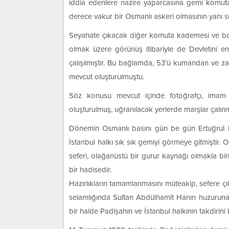
iddia edenlere nazire yaparcasına gemi komut
derece vakur bir Osmanlı askeri olmasının yanı sı
Seyahate çıkacak diğer komuta kademesi ve bahriye
olmak üzere görünüş itibariyle de Devletini en
çalışılmıştır. Bu bağlamda, 53’ü kumandan ve zab
mevcut oluşturulmuştu.
Söz konusu mevcut içinde fotoğrafçı, imam 
oluşturulmuş, uğranılacak yerlerde marşlar çalın
Dönemin Osmanlı basını gün be gün Ertuğrul ha
İstanbul halkı sık sık gemiyi görmeye gitmiştir.
seferi, olağanüstü bir gurur kaynağı olmakla birl
bir hadisedir.
Hazırlıkların tamamlanmasını müteakip, sefere ç
selamlığında Sultan Abdülhamit Hanın huzuruna ç
bir halde Padişahın ve İstanbul halkının takdirini