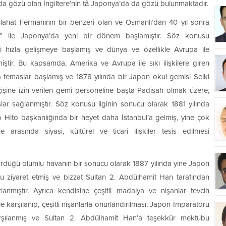
’da gözü olan İngiltere’nin tâ Japonya’da da gözü bulunmaktadır.
slahat Fermanının bir benzeri olan ve Osmanlı’dan 40 yıl sonra
nu” ile Japonya’da yeni bir dönem başlamıştır. Söz konusu
 hızla gelişmeye başlamış ve dünya ve özellikle Avrupa ile
iştir. Bu kapsamda, Amerika ve Avrupa ile sıkı ilişkilere giren
temaslar başlamış ve 1878 yılında bir Japon okul gemisi Seiki
eçişine izin verilen gemi personeline başta Padişah olmak üzere,
lar sağlanmıştır. Söz konusu ilginin sonucu olarak 1881 yılında
ito başkanlığında bir heyet daha İstanbul’a gelmiş, yine çok
 arasında siyasi, kültürel ve ticari ilişkiler tesis edilmesi
ürdüğü olumlu havanın bir sonucu olarak 1887 yılında yine Japon
 ziyaret etmiş ve bizzat Sultan 2. Abdülhamit Han tarafından
nmıştır. Ayrıca kendisine çeşitli madalya ve nişanlar tevcih
le karşılanıp, çeşitli nişanlarla onurlandırılması, Japon İmparatoru
rşılanmış ve Sultan 2. Abdülhamit Han’a teşekkür mektubu