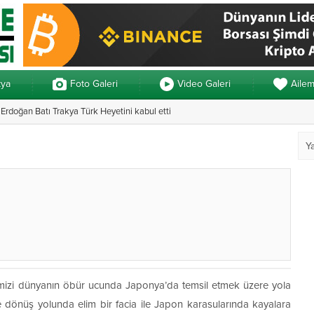
kya
Foto Galeri
Video Galeri
Aile
rdoğan Batı Trakya Türk Heyetini kabul etti
n 3 ayrı yemin
Yunanistan’daki 
timizi dünyanın öbür ucunda Japonya’da temsil etmek üzere yola
de dönüş yolunda elim bir facia ile Japon karasularında kayalara