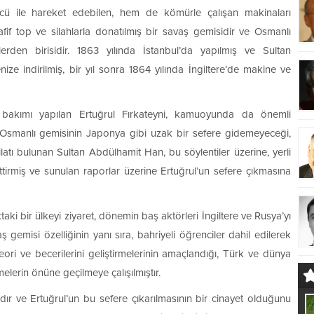
gücü ile hareket edebilen, hem de kömürle çalışan makinaları
afif top ve silahlarla donatılmış bir savaş gemisidir ve Osmanlı
rden birisidir. 1863 yılında İstanbul’da yapılmış ve Sultan
ze indirilmiş, bir yıl sonra 1864 yılında İngiltere’de makine ve
bakımı yapılan Ertuğrul Fırkateyni, kamuoyunda da önemli
Osmanlı gemisinin Japonya gibi uzak bir sefere gidemeyeceği,
eşkilatı bulunan Sultan Abdülhamit Han, bu söylentiler üzerine, yerli
tirmiş ve sunulan raporlar üzerine Ertuğrul’un sefere çıkmasına
aki bir ülkeyi ziyaret, dönemin baş aktörleri İngiltere ve Rusya’yı
ş gemisi özelliğinin yanı sıra, bahriyeli öğrenciler dahil edilerek
ori ve becerilerini geliştirmelerinin amaçlandığı, Türk ve dünya
lerin önüne geçilmeye çalışılmıştır.
 ve Ertuğrul’un bu sefere çıkarılmasının bir cinayet olduğunu