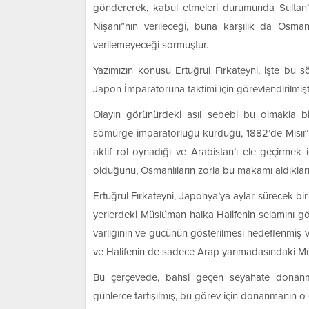
göndererek, kabul etmeleri durumunda Sultan
Nişanı”nın verileceği, buna karşılık da Osma
verilemeyeceği sormuştur.
Yazımızın konusu Ertuğrul Fırkateyni, işte bu s
Japon İmparatoruna taktimi için görevlendirilmişti
Olayın görünürdeki asıl sebebi bu olmakla birl
sömürge imparatorluğu kurduğu, 1882’de Mısır’ı 
aktif rol oynadığı ve Arabistan’ı ele geçirmek i
olduğunu, Osmanlıların zorla bu makamı aldıklar
Ertuğrul Fırkateyni, Japonya’ya aylar sürecek bir
yerlerdeki Müslüman halka Halifenin selamını gö
varlığının ve gücünün gösterilmesi hedeflenmiş 
ve Halifenin de sadece Arap yarımadasındaki Müsl
Bu çerçevede, bahsi geçen seyahate donanma
günlerce tartışılmış, bu görev için donanmanın o g