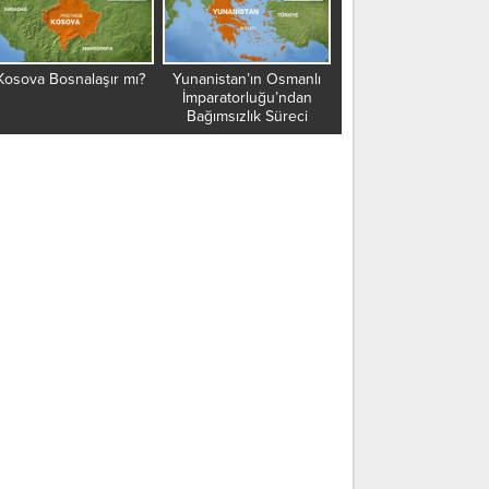
ova Bosnalaşır mı?
Yunanistan’ın Osmanlı
Vergi borcu olanlar hapi
İmparatorluğu’ndan
cezası ile karşı karşıya
Bağımsızlık Süreci