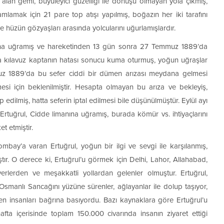
lan gemi, büyüleyici güzelliği ile dönüşü olmayan yola çıkmış,
mlamak için 21 pare top atışı yapılmış, boğazın her iki tarafını
ve hüzün gözyaşları arasında yolcularını uğurlamışlardır.
’na uğramış ve hareketinden 13 gün sonra 27 Temmuz 1889’da
nda kılavuz kaptanın hatası sonucu kuma oturmuş, yoğun uğraşlar
uz 1889’da bu sefer ciddi bir dümen arızası meydana gelmesi
esi için beklenilmiştir. Hesapta olmayan bu arıza ve bekleyiş,
 edilmiş, hatta seferin iptal edilmesi bile düşünülmüştür. Eylül ayı
Ertuğrul, Cidde limanına uğramış, burada kömür vs. ihtiyaçlarını
 etmiştir.
mbay’a varan Ertuğrul, yoğun bir ilgi ve sevgi ile karşılanmış,
tır. O derece ki, Ertuğrul’u görmek için Delhi, Lahor, Allahabad,
erden ve meşakkatli yollardan gelenler olmuştur. Ertuğrul,
Osmanlı Sancağını yüzüne sürenler, ağlayanlar ile dolup taşıyor,
en insanları bağrına basıyordu. Bazı kaynaklara göre Ertuğrul’u
ta içerisinde toplam 150.000 civarında insanın ziyaret ettiği