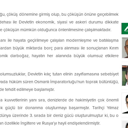
luğu, çöküş dönemine girmiş olup, bu çöküşün önüne geçebilmek
dehası ile Devletin ekonomik, siyasi ve askeri durumu dikkate
e ve çöküşün mümkün olduğunca önlenilmesine çalışılmaktadır.
manı ile hayata geçirilmeye çalışılan modernleşme ve batılılaşma
alılardan büyük miktarda borç para alınması ile sonuçlanan Kırım
omik darboğaz, hayatın her alanında büyük olumsuz etkilere
umsuzluklar, Devletin kılıç tutan elinin zayıflamasına sebebiyet
yada hüküm süren Osmanlı İmparatorluğu’nun toprak bütünlüğü,
de tehdit edilmeye başlamıştır.
 kuvvetlerinin yanı sıra, denizlerde de hakimiyetin çok önemli
k güçlü bir donanma oluşturmayı başarmıştır. Tarihçi Yılmaz
ünya üzerinde 3. sırada bir deniz gücü oluşturulmuştur ki, bu o
özellikle İngiltere ve Rusya’yı hayli endişelendirmiştir.