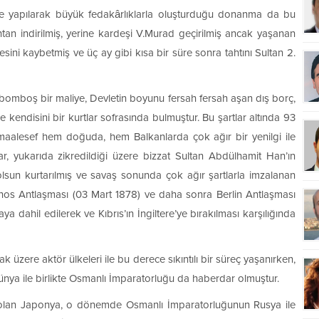
rbe yapılarak büyük fedakârlıklarla oluşturduğu donanma da bu
tan indirilmiş, yerine kardeşi V.Murad geçirilmiş ancak yaşanan
ini kaybetmiş ve üç ay gibi kısa bir süre sonra tahtını Sultan 2.
 bomboş bir maliye, Devletin boyunu fersah fersah aşan dış borç,
 kendisini bir kurtlar sofrasında bulmuştur. Bu şartlar altında 93
maalesef hem doğuda, hem Balkanlarda çok ağır bir yenilgi ile
, yukarıda zikredildiği üzere bizzat Sultan Abdülhamit Han’ın
olsun kurtarılmış ve savaş sonunda çok ağır şartlarla imzalanan
os Antlaşması (03 Mart 1878) ve daha sonra Berlin Antlaşması
a dahil edilerek ve Kıbrıs’ın İngiltere’ye bırakılması karşılığında
 üzere aktör ülkeleri ile bu derece sıkıntılı bir süreç yaşanırken,
ünya ile birlikte Osmanlı İmparatorluğu da haberdar olmuştur.
arı olan Japonya, o dönemde Osmanlı İmparatorluğunun Rusya ile