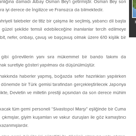
anlığına damadı Albay Osman Bey’i getirmiştir. Osman Bey son
ra iyi derece de İngilizce ve Fransızca da bilmektedir.
li talebeler de titiz bir çalışma ile seçilmiş, yabancı dil başta
Kos
 güzel şekilde temsil edebileceğine inanılanlar tercih edilmeye
it, nefer, onbaşı, çavuş ve başçavuş olmak üzere 610 kişilik bir
gibi görevlilerin yanı sıra mükemmel bir bando takımı da
mak suretiyle gösteri yapılması da düşünülmüştür.
kkında haberler yapmış, boğazda sefer hazırlıkları yapılırken
 O dönemde bir Türk gemisi tarafından gerçekleştirilecek Japonya
ikte, Devletin ve milletin prestiji açısından da son derece mühim
ıkacak tüm gemi personeli “Sivastopol Marşı” eşliğinde bir Cuma
ıkmışlar, giyim kuşamları ve vakur duruşları ile göz kamaştırıcı
 kazanmışlardır.