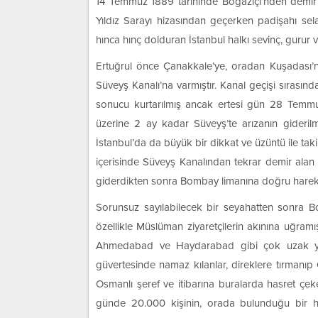
14 Temmuz 1889 tarihinde Boğaziçi’nden demir a
Yıldız Sarayı hizasından geçerken padişahı sela
hınca hınç dolduran İstanbul halkı sevinç, gurur 
Ertuğrul önce Çanakkale’ye, oradan Kuşadası
Süveyş Kanalı’na varmıştır. Kanal geçişi sırası
sonucu kurtarılmış ancak ertesi gün 28 Temm
üzerine 2 ay kadar Süveyş’te arızanın giderilm
İstanbul’da da büyük bir dikkat ve üzüntü ile takip
içerisinde Süveyş Kanalından tekrar demir alan 
giderdikten sonra Bombay limanına doğru hareket
Sorunsuz sayılabilecek bir seyahatten sonra Bo
özellikle Müslüman ziyaretçilerin akınına uğramış
Ahmedabad ve Haydarabad gibi çok uzak yerl
güvertesinde namaz kılanlar, direklere tırmanıp 
Osmanlı şeref ve itibarına buralarda hasret çek
günde 20.000 kişinin, orada bulunduğu bir haf