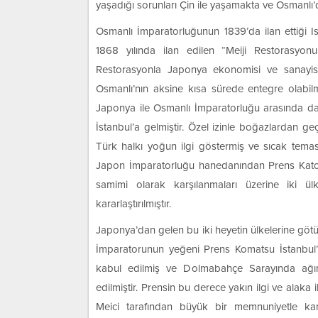
yaşadığı sorunları Çin ile yaşamakta ve Osmanlı
Osmanlı İmparatorluğunun 1839’da ilan ettiği I
1868 yılında ilan edilen “Meiji Restorasyo
Restorasyonla Japonya ekonomisi ve sanayisi
Osmanlı’nın aksine kısa sürede entegre olabilm
Japonya ile Osmanlı İmparatorluğu arasında da 
İstanbul’a gelmiştir. Özel izinle boğazlardan g
Türk halkı yoğun ilgi göstermiş ve sıcak temas
Japon İmparatorluğu hanedanından Prens Kato H
samimi olarak karşılanmaları üzerine iki ülke
kararlaştırılmıştır.
Japonya’dan gelen bu iki heyetin ülkelerine göt
İmparatorunun yeğeni Prens Komatsu İstanbul’u
kabul edilmiş ve Dolmabahçe Sarayında ağırla
edilmiştir. Prensin bu derece yakın ilgi ve alaka i
Meici tarafından büyük bir memnuniyetle ka