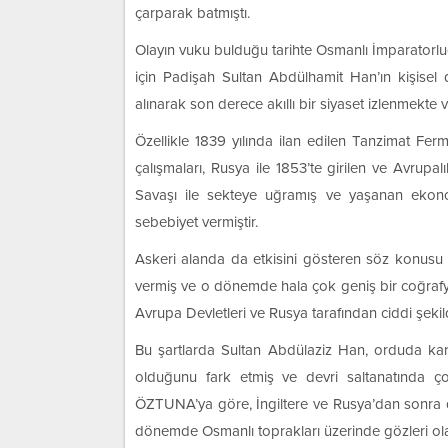
çarparak batmıştı.
Olayın vuku bulduğu tarihte Osmanlı İmparator
için Padişah Sultan Abdülhamit Han’ın kişisel 
alınarak son derece akıllı bir siyaset izlenmekt
Özellikle 1839 yılında ilan edilen Tanzimat Fer
çalışmaları, Rusya ile 1853’te girilen ve Avrup
Savaşı ile sekteye uğramış ve yaşanan ekon
sebebiyet vermiştir.
Askeri alanda da etkisini gösteren söz konusu ol
vermiş ve o dönemde hala çok geniş bir coğraf
Avrupa Devletleri ve Rusya tarafından ciddi şekil
Bu şartlarda Sultan Abdülaziz Han, orduda kara
olduğunu fark etmiş ve devri saltanatında ço
ÖZTUNA’ya göre, İngiltere ve Rusya’dan sonra d
dönemde Osmanlı toprakları üzerinde gözleri olan 