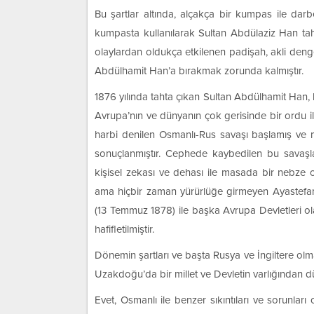
Bu şartlar altında, alçakça bir kumpas ile da
kumpasta kullanılarak Sultan Abdülaziz Han tah
olaylardan oldukça etkilenen padişah, akli denges
Abdülhamit Han’a bırakmak zorunda kalmıştır.
1876 yılında tahta çıkan Sultan Abdülhamit Han,
Avrupa’nın ve dünyanın çok gerisinde bir ordu ile
harbi denilen Osmanlı-Rus savaşı başlamış ve 
sonuçlanmıştır. Cephede kaybedilen bu savaşlar
kişisel zekası ve dehası ile masada bir nebze 
ama hiçbir zaman yürürlüğe girmeyen Ayastefan
(13 Temmuz 1878) ile başka Avrupa Devletleri olay
hafifletilmiştir.
Dönemin şartları ve başta Rusya ve İngiltere olmak
Uzakdoğu’da bir millet ve Devletin varlığından d
Evet, Osmanlı ile benzer sıkıntıları ve sorunl