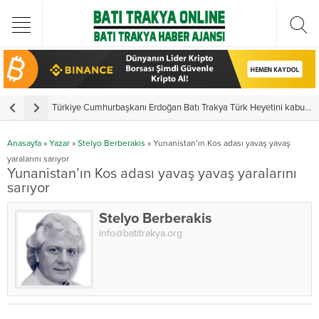
Türkiye Cumhurbaşkanı Erdoğan Batı Trakya Türk Heyetini kabul etti
Y
Anasayfa
»
Yazar
»
Stelyo Berberakis
»
Yunanistan’ın Kos adası yavaş yavaş
yaralarını sarıyor
Yunanistan’ın Kos adası yavaş yavaş yaralarını
sarıyor
Stelyo Berberakis
info@batitrakya.org