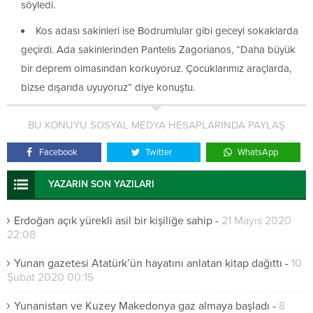
söyledi.
Kos adası sakinleri ise Bodrumlular gibi geceyi sokaklarda
geçirdi. Ada sakinlerinden Pantelis Zagorianos, “Daha büyük
bir deprem olmasından korkuyoruz. Çocuklarımız araçlarda,
bizse dışarıda uyuyoruz” diye konuştu.
BU KONUYU SOSYAL MEDYA HESAPLARINDA PAYLAŞ
Facebook
Twitter
WhatsApp
YAZARIN SON YAZILARI
Erdoğan açık yürekli asil bir kişiliğe sahip
-
21 Mayıs 2020
22:08
Yunan gazetesi Atatürk’ün hayatını anlatan kitap dağıttı
-
10
Şubat 2020 00:15
Yunanistan ve Kuzey Makedonya gaz almaya başladı
-
8