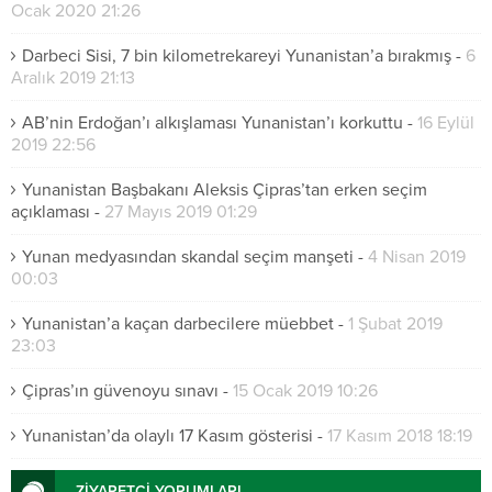
Ocak 2020 21:26
Darbeci Sisi, 7 bin kilometrekareyi Yunanistan’a bırakmış
-
6
Aralık 2019 21:13
AB’nin Erdoğan’ı alkışlaması Yunanistan’ı korkuttu
-
16 Eylül
2019 22:56
Yunanistan Başbakanı Aleksis Çipras’tan erken seçim
açıklaması
-
27 Mayıs 2019 01:29
Yunan medyasından skandal seçim manşeti
-
4 Nisan 2019
00:03
Yunanistan’a kaçan darbecilere müebbet
-
1 Şubat 2019
23:03
Çipras’ın güvenoyu sınavı
-
15 Ocak 2019 10:26
Yunanistan’da olaylı 17 Kasım gösterisi
-
17 Kasım 2018 18:19
ZİYARETÇİ YORUMLARI