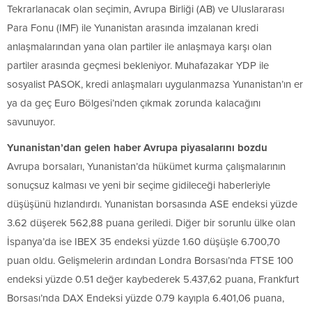
Tekrarlanacak olan seçimin, Avrupa Birliği (AB) ve Uluslararası
Para Fonu (IMF) ile Yunanistan arasında imzalanan kredi
anlaşmalarından yana olan partiler ile anlaşmaya karşı olan
partiler arasında geçmesi bekleniyor. Muhafazakar YDP ile
sosyalist PASOK, kredi anlaşmaları uygulanmazsa Yunanistan’ın er
ya da geç Euro Bölgesi’nden çıkmak zorunda kalacağını
savunuyor.
Yunanistan’dan gelen haber Avrupa piyasalarını bozdu
Avrupa borsaları, Yunanistan’da hükümet kurma çalışmalarının
sonuçsuz kalması ve yeni bir seçime gidileceği haberleriyle
düşüşünü hızlandırdı. Yunanistan borsasında ASE endeksi yüzde
3.62 düşerek 562,88 puana geriledi. Diğer bir sorunlu ülke olan
İspanya’da ise IBEX 35 endeksi yüzde 1.60 düşüşle 6.700,70
puan oldu. Gelişmelerin ardından Londra Borsası’nda FTSE 100
endeksi yüzde 0.51 değer kaybederek 5.437,62 puana, Frankfurt
Borsası’nda DAX Endeksi yüzde 0.79 kayıpla 6.401,06 puana,