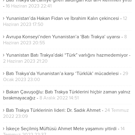
Batı Trakya’da camiye giren saldırgan Kur’an-ı Kerimleri yırttı
-
16 Haziran 2023 22:41
Yunanistan’da Hakan Fidan ve İbrahim Kalın çekincesi
-
12
Haziran 2023 17:50
Avrupa Konseyi’nden Yunanistan’a ‘Batı Trakya’ uyarısı
-
8
Haziran 2023 20:55
Yunanistan Batı Trakya’daki “Türk” varlığını hazmedemiyor
-
2 Haziran 2023 21:20
Batı Trakya’da Yunanistan’a karşı ‘Türklük’ mücadelesi
-
29
Ocak 2023 23:00
Bakan Çavuşoğlu: Batı Trakya Türklerini hiçbir zaman yalnız
bırakmayacağız
-
8 Aralık 2022 14:51
Batı Trakya Türklerinin lideri: Dr. Sadık Ahmet
-
24 Temmuz
2022 23:09
İskeçe Seçilmiş Müftüsü Ahmet Mete yaşamını yitirdi
-
14
Temmuz 2022 22:37