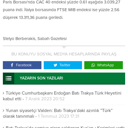
Paris Borsası’nda CAC 40 endeksi yüzde 0.61 aşağıda 3.039,27
puana indi. İtalya borsasında FTSE MIB endeksi ise yüzde 2.56
düşerek 13.311,36 puana geriledi.
Stelyo Berberakis, Sabah Gazetesi
BU KONUYU SOSYAL MEDYA HESAPLARINDA PAYLAŞ
Facebook
Twitter
WhatsApp
YAZARIN SON YAZILARI
Türkiye Cumhurbaşkanı Erdoğan Batı Trakya Türk Heyetini
kabul etti
-
7 Aralık 2023 20:52
Yunan siyasetçi Valden: Batı Trakya’daki azınlık ”Türk”
olarak tanınmalı
-
1 Temmuz 2023 17:31