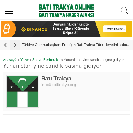
Türkiye Cumhurbaşkanı Erdoğan Batı Trakya Türk Heyetini kabul etti
Y
Anasayfa
»
Yazar
»
Stelyo Berberakis
»
Yunanistan yine sandık başına gidiyor
Yunanistan yine sandık başına gidiyor
Batı Trakya
info@batitrakya.org