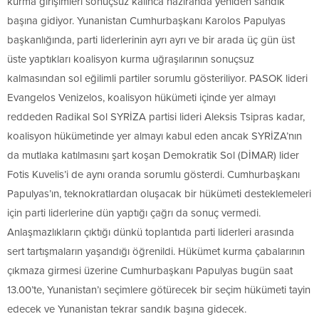
kurma girişimleri sonuçsuz kalınca haziranda yeniden sandık
başına gidiyor. Yunanistan Cumhurbaşkanı Karolos Papulyas
başkanlığında, parti liderlerinin ayrı ayrı ve bir arada üç gün üst
üste yaptıkları koalisyon kurma uğraşılarının sonuçsuz
kalmasından sol eğilimli partiler sorumlu gösteriliyor. PASOK lideri
Evangelos Venizelos, koalisyon hükümeti içinde yer almayı
reddeden Radikal Sol SYRİZA partisi lideri Aleksis Tsipras kadar,
koalisyon hükümetinde yer almayı kabul eden ancak SYRİZA’nın
da mutlaka katılmasını şart koşan Demokratik Sol (DİMAR) lider
Fotis Kuvelis’i de aynı oranda sorumlu gösterdi. Cumhurbaşkanı
Papulyas’ın, teknokratlardan oluşacak bir hükümeti desteklemeleri
için parti liderlerine dün yaptığı çağrı da sonuç vermedi.
Anlaşmazlıkların çıktığı dünkü toplantıda parti liderleri arasında
sert tartışmaların yaşandığı öğrenildi. Hükümet kurma çabalarının
çıkmaza girmesi üzerine Cumhurbaşkanı Papulyas bugün saat
13.00’te, Yunanistan’ı seçimlere götürecek bir seçim hükümeti tayin
edecek ve Yunanistan tekrar sandık başına gidecek.