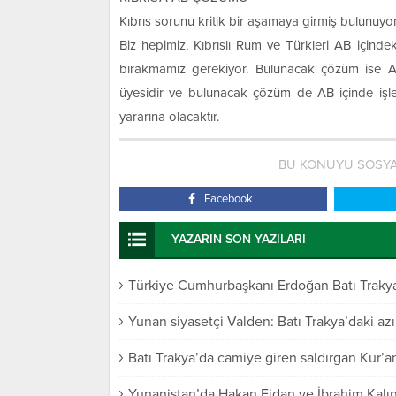
Kıbrıs sorunu kritik bir aşamaya girmiş bulunuyor
Biz hepimiz, Kıbrıslı Rum ve Türkleri AB içinde
bırakmamız gerekiyor. Bulunacak çözüm ise AB i
üyesidir ve bulunacak çözüm de AB içinde işler
yararına olacaktır.
BU KONUYU SOSYA
Facebook
YAZARIN SON YAZILARI
Türkiye Cumhurbaşkanı Erdoğan Batı Trakya 
Yunan siyasetçi Valden: Batı Trakya’daki azı
Batı Trakya’da camiye giren saldırgan Kur’an-
Yunanistan’da Hakan Fidan ve İbrahim Kalın