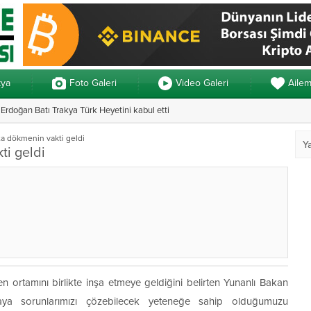
kya
Foto Galeri
Video Galeri
Aile
rdoğan Batı Trakya Türk Heyetini kabul etti
Yunanistan’da ve
ata dökmenin vakti geldi
ti geldi
ven ortamını birlikte inşa etmeye geldiğini belirten Yunanlı Bakan
aya sorunlarımızı çözebilecek yeteneğe sahip olduğumuzu