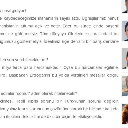
 nasıl gidiyor?
eme kaydedeceğimize inananların sayısı azdı. Uğraşılarımız henüz
anistan’ın tutumu açık ve nettir. Eğer bu süreç içinde başarılı
esine götürmeliyiz. Tüm dünyaya ülkelerimizin arasındaki bu
umuzu göstermeliyiz. İdealimiz Ege denizini bir barış denizine
kten son verebilecekler mi?
in milyarlarca para harcamaktadır. Oysa bu harcamalar eğitime,
labilirdi. Başbakan Erdoğan’ın bu yolda verdikleri mesajlar doğru
adımlar "somut" adım olarak nitelenebilir?
ekilmesi. Tabii Kıbrıs sorunu bir Türk-Yunan sorunu değildir.
 adım yalnız Kıbrıs sorununun çözümüne kararlı bir biçimde katkıda
işkilerindeki iklimi de özlü bir biçimde etkileyecektir.