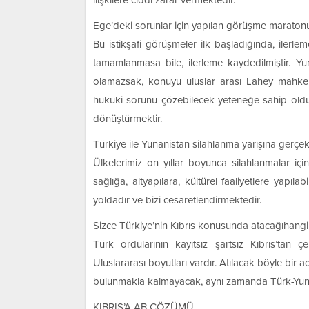
ilişkilere ciddi zarar vermektedir.
Ege’deki sorunlar için yapılan görüşme maratonu
Bu istikşafi görüşmeler ilk başladığında, ilerl
tamamlanmasa bile, ilerleme kaydedilmiştir. Yun
olamazsak, konuyu uluslar arası Lahey mahkem
hukuki sorunu çözebilecek yeteneğe sahip olduğ
dönüştürmektir.
Türkiye ile Yunanistan silahlanma yarışına gerçe
Ülkelerimiz on yıllar boyunca silahlanmalar iç
sağlığa, altyapılara, kültürel faaliyetlere yapı
yoldadır ve bizi cesaretlendirmektedir.
Sizce Türkiye’nin Kıbrıs konusunda atacağıhangi 
Türk ordularının kayıtsız şartsız Kıbrıs’tan ç
Uluslararası boyutları vardır. Atılacak böyle bir
bulunmakla kalmayacak, aynı zamanda Türk-Yunan il
KIBRIS’A AB ÇÖZÜMÜ