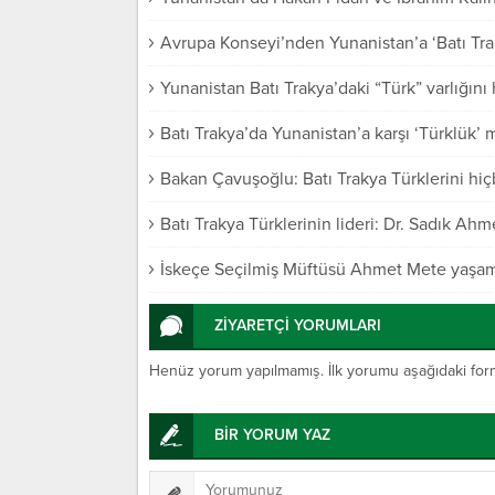
Avrupa Konseyi’nden Yunanistan’a ‘Batı Trak
Yunanistan Batı Trakya’daki “Türk” varlığı
Batı Trakya’da Yunanistan’a karşı ‘Türklük’
Bakan Çavuşoğlu: Batı Trakya Türklerini hi
Batı Trakya Türklerinin lideri: Dr. Sadık Ahm
İskeçe Seçilmiş Müftüsü Ahmet Mete yaşamın
ZİYARETÇİ YORUMLARI
Henüz yorum yapılmamış. İlk yorumu aşağıdaki form ar
BİR YORUM YAZ