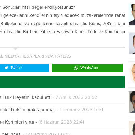
. Sonuçları nasıl değerlendiriyorsunuz?
ki geleceklerini kendilerinin tayin edecek müzakerelerinde rahat
lkelerine ve değerlerine saygılı olmalıdır. Kıbrıs, AB’nin tam
 olmalıdır. Bu hem Kıbrısta yaşayan Kıbrıs Türk ve Rumlarının
L MEDYA HESAPLARINDA PAYLAŞ
Twitter
WhatsApp
Türk Heyetini kabul etti
-
7 Aralık 2023 20:52
nlık ”Türk” olarak tanınmalı
-
1 Temmuz 2023 17:31
ı Kerimleri yırttı
-
16 Haziran 2023 22:41
 çekincesi
-
12 Haziran 2023 17:50