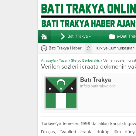
Batı Trakya
e-Batı Tra
Batı Trakya Haber
Türkiye Cumhurbaşkanı E
Anasayfa
»
Yazar
»
Stelyo Berberakis
»
Verilen sözleri icra
Verilen sözleri icraata dökmenin vak
Batı Trakya
info@batitrakya.org
Türkiye’ye temelleri 1999’da atılan karşılıklı gü
Druças, "Vaatleri icraata döküp tüm düny