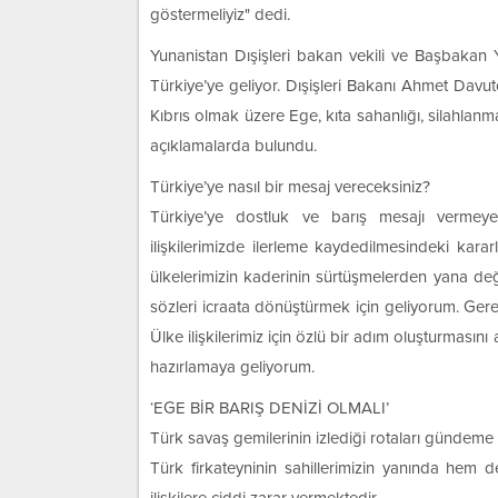
göstermeliyiz" dedi.
Yunanistan Dışişleri bakan vekili ve Başbaka
Türkiye’ye geliyor. Dışişleri Bakanı Ahmet Davut
Kıbrıs olmak üzere Ege, kıta sahanlığı, silahlanm
açıklamalarda bulundu.
Türkiye’ye nasıl bir mesaj vereceksiniz?
Türkiye’ye dostluk ve barış mesajı vermeye 
ilişkilerimizde ilerleme kaydedilmesindeki karar
ülkelerimizin kaderinin sürtüşmelerden yana değil
sözleri icraata dönüştürmek için geliyorum. Gerek
Ülke ilişkilerimiz için özlü bir adım oluşturması
hazırlamaya geliyorum.
‘EGE BİR BARIŞ DENİZİ OLMALI’
Türk savaş gemilerinin izlediği rotaları gündeme 
Türk firkateyninin sahillerimizin yanında hem de