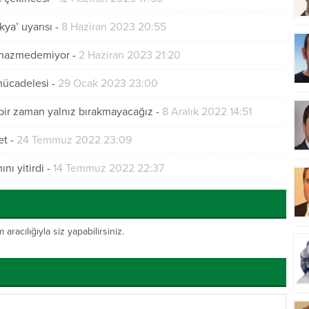
ya’ uyarısı
-
8 Haziran 2023 20:55
nı hazmedemiyor
-
2 Haziran 2023 21:20
 mücadelesi
-
29 Ocak 2023 23:00
çbir zaman yalnız bırakmayacağız
-
8 Aralık 2022 14:51
et
-
24 Temmuz 2022 23:09
ı yitirdi
-
14 Temmuz 2022 22:37
acılığıyla siz yapabilirsiniz.