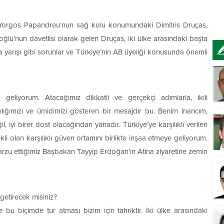
n Yorgos Papandreu’nun sağ kolu konumundaki Dimitris Druças,
oğlu’nun davetlisi olarak gelen Druças, iki ülke arasındaki başta
a yarışı gibi sorunlar ve Türkiye’nin AB üyeliği konusunda önemli
geliyorum. Atacağımız dikkatli ve gerçekçi adımlarla, ikili
lılığımızı ve ümidimizi gösteren bir mesajdır bu. Benim inancım,
, iyi birer dost olacağından yanadır. Türkiye’ye karşılıklı verilen
li olan karşılıklı güven ortamını birlikte inşaa etmeye geliyorum.
nı arzu ettiğimiz Başbakan Tayyip Erdoğan’ın Atina ziyaretine zemin
getirecek misiniz?
 bu biçimde tur atması bizim için tahriktir. İki ülke arasındaki