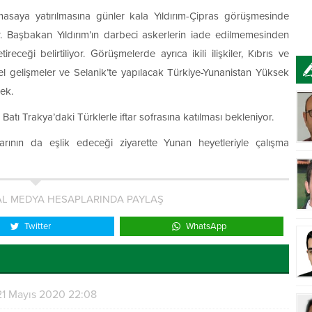
saya yatırılmasına günler kala Yıldırım-Çipras görüşmesinde
yor. Başbakan Yıldırım’ın darbeci askerlerin iade edilmemesinden
ceği belirtiliyor. Görüşmelerde ayrıca ikili ilişkiler, Kıbrıs ve
sel gelişmeler ve Selanik’te yapılacak Türkiye-Yunanistan Yüksek
cek.
atı Trakya’daki Türklerle iftar sofrasına katılması bekleniyor.
larının da eşlik edeceği ziyarette Yunan heyetleriyle çalışma
L MEDYA HESAPLARINDA PAYLAŞ
Twitter
WhatsApp
21 Mayıs 2020 22:08