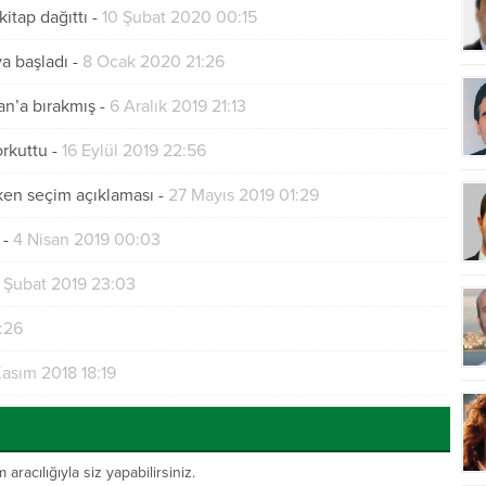
itap dağıttı
-
10 Şubat 2020 00:15
a başladı
-
8 Ocak 2020 21:26
an’a bırakmış
-
6 Aralık 2019 21:13
orkuttu
-
16 Eylül 2019 22:56
ken seçim açıklaması
-
27 Mayıs 2019 01:29
-
4 Nisan 2019 00:03
1 Şubat 2019 23:03
:26
Kasım 2018 18:19
acılığıyla siz yapabilirsiniz.