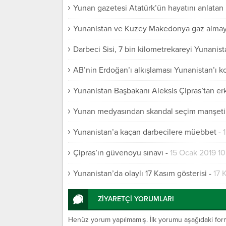
Yunan gazetesi Atatürk’ün hayatını anlatan k
Yunanistan ve Kuzey Makedonya gaz almay
Darbeci Sisi, 7 bin kilometrekareyi Yunanist
AB’nin Erdoğan’ı alkışlaması Yunanistan’ı k
Yunanistan Başbakanı Aleksis Çipras’tan er
Yunan medyasından skandal seçim manşeti
Yunanistan’a kaçan darbecilere müebbet
-
Çipras’ın güvenoyu sınavı
-
15 Ocak 2019 10
Yunanistan’da olaylı 17 Kasım gösterisi
-
17 
ZİYARETÇİ YORUMLARI
Henüz yorum yapılmamış. İlk yorumu aşağıdaki form ar