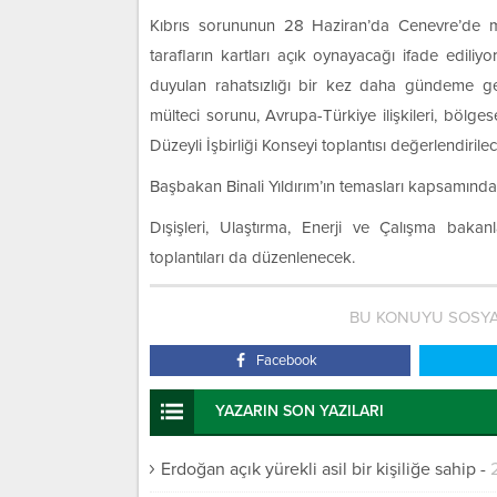
Kıbrıs sorununun 28 Haziran’da Cenevre’de ma
tarafların kartları açık oynayacağı ifade edili
duyulan rahatsızlığı bir kez daha gündeme getire
mülteci sorunu, Avrupa-Türkiye ilişkileri, bölge
Düzeyli İşbirliği Konseyi toplantısı değerlendirile
Başbakan Binali Yıldırım’ın temasları kapsamında B
Dışişleri, Ulaştırma, Enerji ve Çalışma bakan
toplantıları da düzenlenecek.
BU KONUYU SOSYA
Facebook
YAZARIN SON YAZILARI
Erdoğan açık yürekli asil bir kişiliğe sahip
-