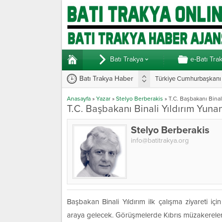
Batı Trakya
e-Batı Tra
Batı Trakya Haber
Türkiye Cumhurbaşkanı E
Anasayfa
»
Yazar
»
Stelyo Berberakis
»
T.C. Başbakanı Binal
T.C. Başbakanı Binali Yıldırım Yuna
Stelyo Berberakis
info@batitrakya.org
Başbakan Binali Yıldırım ilk çalışma ziyareti i
araya gelecek. Görüşmelerde Kıbrıs müzakerele