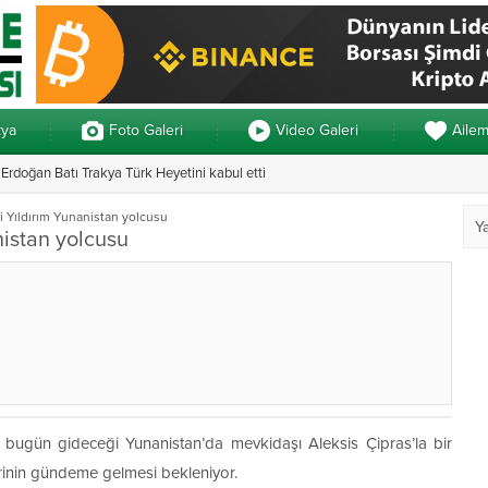
kya
Foto Galeri
Video Galeri
Aile
rdoğan Batı Trakya Türk Heyetini kabul etti
Yunanistan’da ve
i Yıldırım Yunanistan yolcusu
nistan yolcusu
çin bugün gideceği Yunanistan’da mevkidaşı Aleksis Çipras’la bir
rinin gündeme gelmesi bekleniyor.