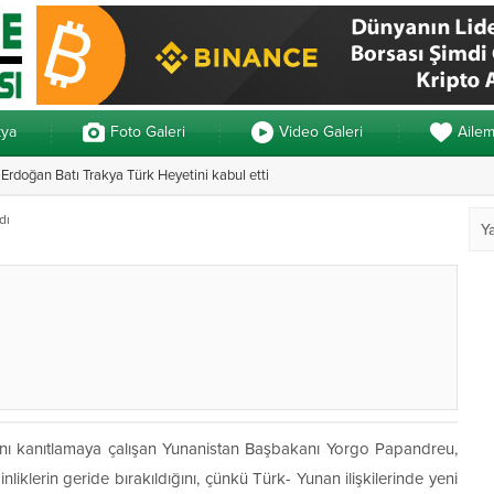
kya
Foto Galeri
Video Galeri
Aile
rdoğan Batı Trakya Türk Heyetini kabul etti
Yunanistan’da ve
dı
dığını kanıtlamaya çalışan Yunanistan Başbakanı Yorgo Papandreu,
ginliklerin geride bırakıldığını, çünkü Türk- Yunan ilişkilerinde yeni