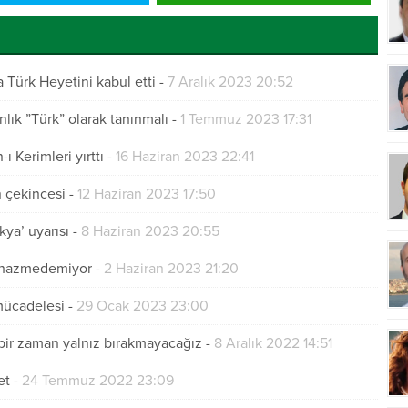
Türk Heyetini kabul etti
-
7 Aralık 2023 20:52
nlık ”Türk” olarak tanınmalı
-
1 Temmuz 2023 17:31
ı Kerimleri yırttı
-
16 Haziran 2023 22:41
 çekincesi
-
12 Haziran 2023 17:50
ya’ uyarısı
-
8 Haziran 2023 20:55
nı hazmedemiyor
-
2 Haziran 2023 21:20
 mücadelesi
-
29 Ocak 2023 23:00
çbir zaman yalnız bırakmayacağız
-
8 Aralık 2022 14:51
et
-
24 Temmuz 2022 23:09