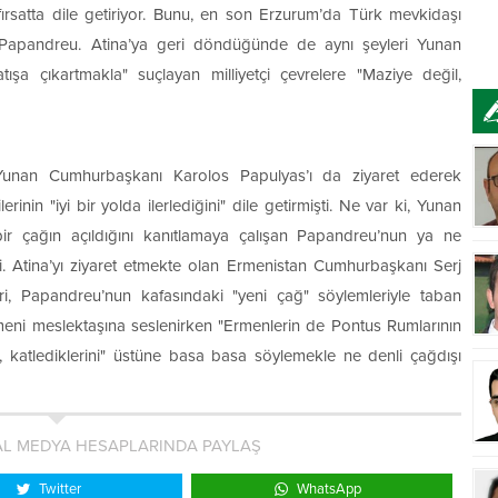
fırsatta dile getiriyor. Bunu, en son Erzurum’da Türk mevkidaşı
ı Papandreu. Atina’ya geri döndüğünde de aynı şeyleri Yunan
ışa çıkartmakla" suçlayan milliyetçi çevrelere "Maziye değil,
nan Cumhurbaşkanı Karolos Papulyas’ı da ziyaret ederek
ilerinin "iyi bir yolda ilerlediğini" dile getirmişti. Ne var ki, Yunan
bir çağın açıldığını kanıtlamaya çalışan Papandreu’nun ya ne
. Atina’yı ziyaret etmekte olan Ermenistan Cumhurbaşkanı Serj
eri, Papandreu’nun kafasındaki "yeni çağ" söylemleriyle taban
eni meslektaşına seslenirken "Ermenlerin de Pontus Rumlarının
ek, katlediklerini" üstüne basa basa söylemekle ne denli çağdışı
L MEDYA HESAPLARINDA PAYLAŞ
Twitter
WhatsApp