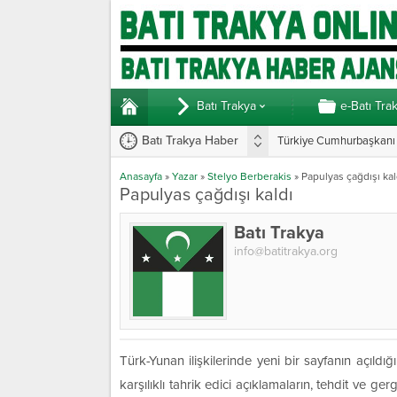
Batı Trakya
e-Batı Tra
Batı Trakya Haber
Türkiye Cumhurbaşkanı E
Anasayfa
»
Yazar
»
Stelyo Berberakis
»
Papulyas çağdışı kal
Papulyas çağdışı kaldı
Batı Trakya
info@batitrakya.org
Türk-Yunan ilişkilerinde yeni bir sayfanın açıl
karşılıklı tahrik edici açıklamaların, tehdit ve ger