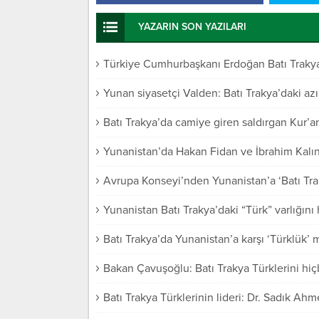
YAZARIN SON YAZILARI
Türkiye Cumhurbaşkanı Erdoğan Batı Trakya 
Yunan siyasetçi Valden: Batı Trakya’daki azı
Batı Trakya’da camiye giren saldırgan Kur’an-
Yunanistan’da Hakan Fidan ve İbrahim Kalın
Avrupa Konseyi’nden Yunanistan’a ‘Batı Trak
Yunanistan Batı Trakya’daki “Türk” varlığı
Batı Trakya’da Yunanistan’a karşı ‘Türklük’
Bakan Çavuşoğlu: Batı Trakya Türklerini hi
Batı Trakya Türklerinin lideri: Dr. Sadık Ahm