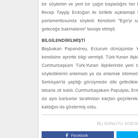
bir söylemin ve yeni bir çağın başladığını her 
Recep Tayyip Erdoğan ile birlikte açıklamışt
parlamentosunda söyledi. Kendisini "Ege’yi sat
geleceğe bakmalarını" tavsiye etmişti.
BİLGİLENDİRİLMİŞTİ
Başbakan Papandreu, Erzurum dönüşünde Yu
kendisine ayrıntılı bilgi vermişti. Türk-Yunan ilişk
Cumhurbaşkanı Türk-Yunan ilişkilerinde yeni 
söylediklerini anlamadı ya da anlamak istemedi
Serkisyan’la yaptığı görüşmede dile getirdikl
tabana zıt kaldı. Cumhurbaşakanı Papulyas, Erm
da aynı barbarlar tarafından kılıçtan geçiriler
kaldığını da göstermiş oldu.
BU KONUYU SOSYA
Facebook