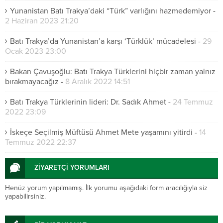
Yunanistan Batı Trakya’daki “Türk” varlığını hazmedemiyor
-
2 Haziran 2023 21:20
Batı Trakya’da Yunanistan’a karşı ‘Türklük’ mücadelesi
-
29
Ocak 2023 23:00
Bakan Çavuşoğlu: Batı Trakya Türklerini hiçbir zaman yalnız
bırakmayacağız
-
8 Aralık 2022 14:51
Batı Trakya Türklerinin lideri: Dr. Sadık Ahmet
-
24 Temmuz
2022 23:09
İskeçe Seçilmiş Müftüsü Ahmet Mete yaşamını yitirdi
-
14
Temmuz 2022 22:37
ZİYARETÇİ YORUMLARI
Henüz yorum yapılmamış. İlk yorumu aşağıdaki form aracılığıyla siz
yapabilirsiniz.