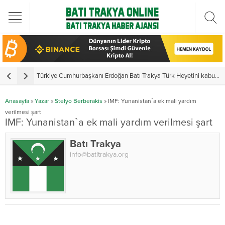
Türkiye Cumhurbaşkanı Erdoğan Batı Trakya Türk Heyetini kabul etti
Y
Anasayfa
»
Yazar
»
Stelyo Berberakis
»
IMF: Yunanistan`a ek mali yardım
verilmesi şart
IMF: Yunanistan`a ek mali yardım verilmesi şart
Batı Trakya
info@batitrakya.org