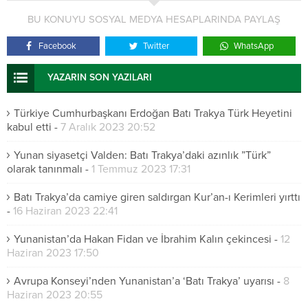
BU KONUYU SOSYAL MEDYA HESAPLARINDA PAYLAŞ
Facebook
Twitter
WhatsApp
YAZARIN SON YAZILARI
Türkiye Cumhurbaşkanı Erdoğan Batı Trakya Türk Heyetini
kabul etti
-
7 Aralık 2023 20:52
Yunan siyasetçi Valden: Batı Trakya’daki azınlık ”Türk”
olarak tanınmalı
-
1 Temmuz 2023 17:31
Batı Trakya’da camiye giren saldırgan Kur’an-ı Kerimleri yırttı
-
16 Haziran 2023 22:41
Yunanistan’da Hakan Fidan ve İbrahim Kalın çekincesi
-
12
Haziran 2023 17:50
Avrupa Konseyi’nden Yunanistan’a ‘Batı Trakya’ uyarısı
-
8
Haziran 2023 20:55