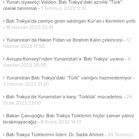
Yunan siyasetçi Valden: Batı Trakya’daki azınlık ”Türk”
olarak tanınmalı
-
1 Temmuz 2023 17:31
Batı Trakya’da camiye giren saldırgan Kur’an-ı Kerimleri yırttı
-
16 Haziran 2023 22:41
Yunanistan’da Hakan Fidan ve İbrahim Kalın çekincesi
-
12
Haziran 2023 17:50
Avrupa Konseyi’nden Yunanistan’a ‘Batı Trakya’ uyarısı
-
8
Haziran 2023 20:55
Yunanistan Batı Trakya’daki “Türk” varlığını hazmedemiyor
-
2 Haziran 2023 21:20
Batı Trakya’da Yunanistan’a karşı ‘Türklük’ mücadelesi
-
29
Ocak 2023 23:00
Bakan Çavuşoğlu: Batı Trakya Türklerini hiçbir zaman yalnız
bırakmayacağız
-
8 Aralık 2022 14:51
Batı Trakya Türklerinin lideri: Dr. Sadık Ahmet
-
24 Temmuz