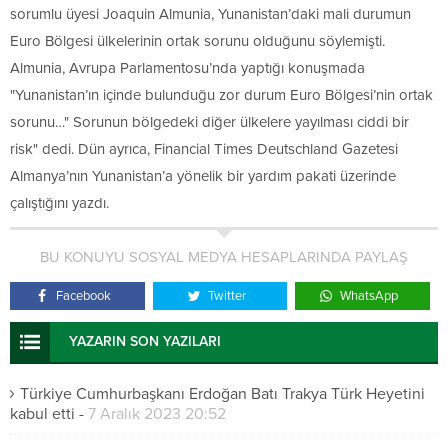
sorumlu üyesi Joaquin Almunia, Yunanistan’daki mali durumun
Euro Bölgesi ülkelerinin ortak sorunu olduğunu söylemişti.
Almunia, Avrupa Parlamentosu’nda yaptığı konuşmada
"Yunanistan’ın içinde bulunduğu zor durum Euro Bölgesi’nin ortak
sorunu…" Sorunun bölgedeki diğer ülkelere yayılması ciddi bir
risk" dedi. Dün ayrıca, Financial Times Deutschland Gazetesi
Almanya’nın Yunanistan’a yönelik bir yardım pakati üzerinde
çalıştığını yazdı.
BU KONUYU SOSYAL MEDYA HESAPLARINDA PAYLAŞ
Facebook
Twitter
WhatsApp
YAZARIN SON YAZILARI
Türkiye Cumhurbaşkanı Erdoğan Batı Trakya Türk Heyetini
kabul etti
-
7 Aralık 2023 20:52