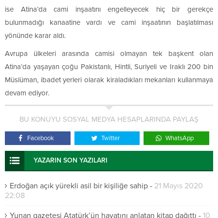
ise Atina’da cami inşaatını engelleyecek hiç bir gerekçe
bulunmadığı kanaatine vardı ve cami inşaatının başlatılması
yönünde karar aldı.
Avrupa ülkeleri arasında camisi olmayan tek başkent olan
Atina’da yaşayan çoğu Pakistanlı, Hintli, Suriyeli ve Iraklı 200 bin
Müslüman, ibadet yerleri olarak kiraladıkları mekanları kullanmaya
devam ediyor.
BU KONUYU SOSYAL MEDYA HESAPLARINDA PAYLAŞ
Facebook
Twitter
WhatsApp
YAZARIN SON YAZILARI
Erdoğan açık yürekli asil bir kişiliğe sahip
-
21 Mayıs 2020
22:08
Yunan gazetesi Atatürk’ün hayatını anlatan kitap dağıttı
-
10