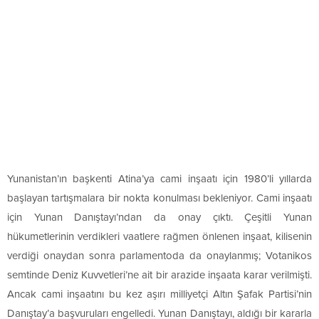
Yunanistan’ın başkenti Atina’ya cami inşaatı için 1980’li yıllarda
başlayan tartışmalara bir nokta konulması bekleniyor. Cami inşaatı
için Yunan Danıştayı’ndan da onay çıktı. Çeşitli Yunan
hükumetlerinin verdikleri vaatlere rağmen önlenen inşaat, kilisenin
verdiği onaydan sonra parlamentoda da onaylanmış; Votanikos
semtinde Deniz Kuvvetleri’ne ait bir arazide inşaata karar verilmişti.
Ancak cami inşaatını bu kez aşırı milliyetçi Altın Şafak Partisi’nin
Danıştay’a başvuruları engelledi. Yunan Danıştayı, aldığı bir kararla