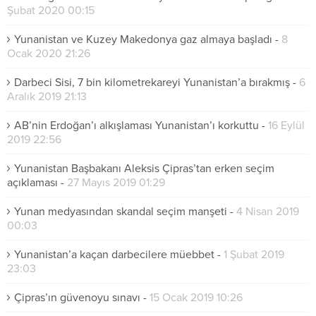
Şubat 2020 00:15
Yunanistan ve Kuzey Makedonya gaz almaya başladı
-
8
Ocak 2020 21:26
Darbeci Sisi, 7 bin kilometrekareyi Yunanistan’a bırakmış
-
6
Aralık 2019 21:13
AB’nin Erdoğan’ı alkışlaması Yunanistan’ı korkuttu
-
16 Eylül
2019 22:56
Yunanistan Başbakanı Aleksis Çipras’tan erken seçim
açıklaması
-
27 Mayıs 2019 01:29
Yunan medyasından skandal seçim manşeti
-
4 Nisan 2019
00:03
Yunanistan’a kaçan darbecilere müebbet
-
1 Şubat 2019
23:03
Çipras’ın güvenoyu sınavı
-
15 Ocak 2019 10:26