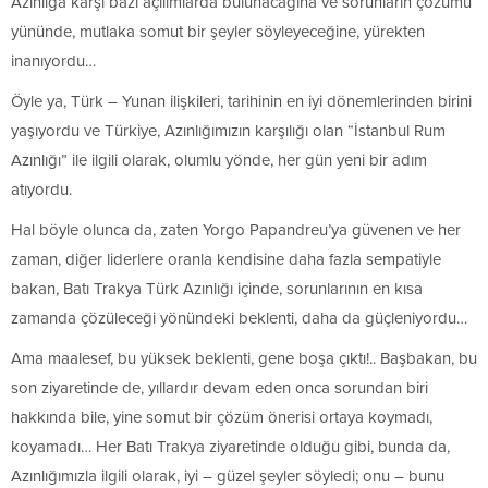
Azınlığa karşı bazı açılımlarda bulunacağına ve sorunların çözümü
yününde, mutlaka somut bir şeyler söyleyeceğine, yürekten
inanıyordu…
Öyle ya, Türk – Yunan ilişkileri, tarihinin en iyi dönemlerinden birini
yaşıyordu ve Türkiye, Azınlığımızın karşılığı olan “İstanbul Rum
Azınlığı” ile ilgili olarak, olumlu yönde, her gün yeni bir adım
atıyordu.
Hal böyle olunca da, zaten Yorgo Papandreu’ya güvenen ve her
zaman, diğer liderlere oranla kendisine daha fazla sempatiyle
bakan, Batı Trakya Türk Azınlığı içinde, sorunlarının en kısa
zamanda çözüleceği yönündeki beklenti, daha da güçleniyordu…
Ama maalesef, bu yüksek beklenti, gene boşa çıktı!.. Başbakan, bu
son ziyaretinde de, yıllardır devam eden onca sorundan biri
hakkında bile, yine somut bir çözüm önerisi ortaya koymadı,
koyamadı… Her Batı Trakya ziyaretinde olduğu gibi, bunda da,
Azınlığımızla ilgili olarak, iyi – güzel şeyler söyledi; onu – bunu