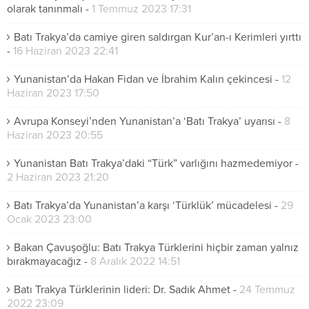
olarak tanınmalı
-
1 Temmuz 2023 17:31
Batı Trakya’da camiye giren saldırgan Kur’an-ı Kerimleri yırttı
-
16 Haziran 2023 22:41
Yunanistan’da Hakan Fidan ve İbrahim Kalın çekincesi
-
12
Haziran 2023 17:50
Avrupa Konseyi’nden Yunanistan’a ‘Batı Trakya’ uyarısı
-
8
Haziran 2023 20:55
Yunanistan Batı Trakya’daki “Türk” varlığını hazmedemiyor
-
2 Haziran 2023 21:20
Batı Trakya’da Yunanistan’a karşı ‘Türklük’ mücadelesi
-
29
Ocak 2023 23:00
Bakan Çavuşoğlu: Batı Trakya Türklerini hiçbir zaman yalnız
bırakmayacağız
-
8 Aralık 2022 14:51
Batı Trakya Türklerinin lideri: Dr. Sadık Ahmet
-
24 Temmuz
2022 23:09