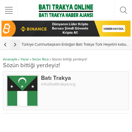
Türkiye Cumhurbaşkanı Erdoğan Batı Trakya Türk Heyetini kabul etti
Y
Anasayfa
»
Yazar
»
Sezer Rıza
»
Sözün bittiği yerdeyiz!
Sözün bittiği yerdeyiz!
Batı Trakya
info@batitrakya.org