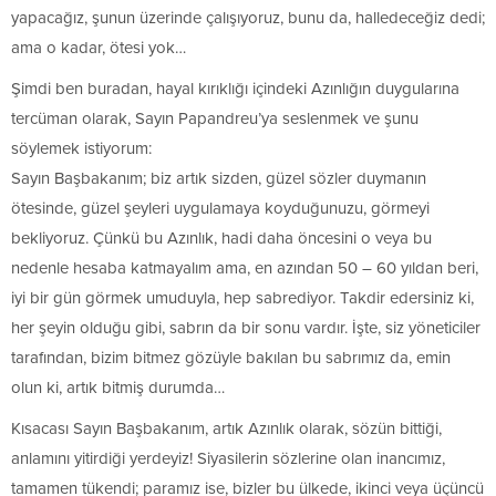
yapacağız, şunun üzerinde çalışıyoruz, bunu da, halledeceğiz dedi;
ama o kadar, ötesi yok…
Şimdi ben buradan, hayal kırıklığı içindeki Azınlığın duygularına
tercüman olarak, Sayın Papandreu’ya seslenmek ve şunu
söylemek istiyorum:
Sayın Başbakanım; biz artık sizden, güzel sözler duymanın
ötesinde, güzel şeyleri uygulamaya koyduğunuzu, görmeyi
bekliyoruz. Çünkü bu Azınlık, hadi daha öncesini o veya bu
nedenle hesaba katmayalım ama, en azından 50 – 60 yıldan beri,
iyi bir gün görmek umuduyla, hep sabrediyor. Takdir edersiniz ki,
her şeyin olduğu gibi, sabrın da bir sonu vardır. İşte, siz yöneticiler
tarafından, bizim bitmez gözüyle bakılan bu sabrımız da, emin
olun ki, artık bitmiş durumda…
Kısacası Sayın Başbakanım, artık Azınlık olarak, sözün bittiği,
anlamını yitirdiği yerdeyiz! Siyasilerin sözlerine olan inancımız,
tamamen tükendi; paramız ise, bizler bu ülkede, ikinci veya üçüncü