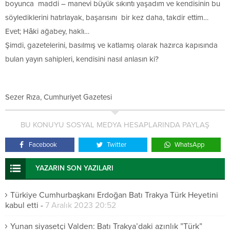
boyunca maddi – manevi büyük sıkıntı yaşadım ve kendisinin bu
söylediklerini hatırlayak, başarısını bir kez daha, takdir ettim…
Evet; Hâki ağabey, haklı…
Şimdi, gazetelerini, basılmış ve katlamış olarak hazırca kapısında
bulan yayın sahipleri, kendisini nasıl anlasın ki?
Sezer Rıza, Cumhuriyet Gazetesi
BU KONUYU SOSYAL MEDYA HESAPLARINDA PAYLAŞ
Facebook
Twitter
WhatsApp
YAZARIN SON YAZILARI
Türkiye Cumhurbaşkanı Erdoğan Batı Trakya Türk Heyetini
kabul etti
-
7 Aralık 2023 20:52
Yunan siyasetçi Valden: Batı Trakya’daki azınlık ”Türk”