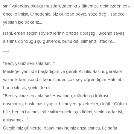
sınıf vatandaş olduğumuzdan, zaten kriz ülkemize gelmezden çok
önce, bitmişti. O nedenle, biz bundan böyle, söze değil, sadece
yapılan işe bakarız…
Hani, erken seçim söylentilerinin ortada dolaştığı, ülkenin savaş
alanına döndüğü şu günlerde, bunu da, bilmenizi istedim…
****
“Beni, yalnız sen anlarsın…”
Mesleğe, yanında başladığım ve gerek Azınlık Basını, gerekse
yazarlık konusunda, kendisinden çok şey öğrendiğim Hâki abi,
bana sık sık, şöyle derdi:
“Beni, yalnız sen anlarsın! Hayatında, mürekkep kokusu
duymamış, baskı nasıl yapılır bilmeyen gazeteciler, değil… Oğlum
bile, benim bu meslekte yıllarca neler çektiğimi, senin kadar iyi,
anlayamaz…”.
Geçtiğimiz günlerde, baskı makinemiz arızalanınca, üç hafta