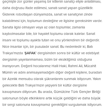
geçmişte zor günler yaşamış bir kitlenin sanatçı eliyle anlatılması,
daha doğrusu ifade edilmesi, sanatı sanat yapan güzelliktir.
Giderek robotlaşan dünyamızda, sanat ve sanatçının zinde
kalabilmesi için, toplumun desteğine ve ilgisine gereksinim vardır.
Sanata ilgisi olmayan veya az olan toplumlar, zamanla
kaybolmasalar bile, bir hayalet toplumu olarak kalırlar. Sanat
insanı ve toplumu ayakta tutan ve onu yönlendiren bir değerdir.
Nice insanlar için, bir pusuladır sanat. Bu nedenledir ki, Batı
Trakya’mızda ‘
ŞAFAK
’ dergisinden sonra bir kültür ve edebiyat
dergisinin yayınlanmaması, bizim bir eksikliğimiz olduğuna
inanıyorum. Değerli hocalarımız Halil Haki, Rahmi Ali, Mücahit
Mümin ve adını anımsayamadığım diğer değerli kişilere, buradan
bir Azınlık mensubu olarak şükranlarımı sunmak istiyorum. Yakın
gelecekte Batı Trakya’mızın yepyeni bir kültür dergisine
kavuşmasını diliyorum. Bu arada, Gümülcine Türk Gençler Birliği
salonunun böyle etkiniklere artık küçük geldiğini ve daha büyük
bir sergi salonuna kavuşmamız gerektiğini vurgulamak istiyorum.