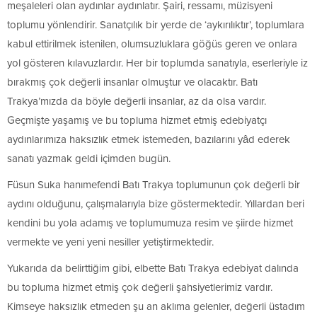
meşaleleri olan aydınlar aydınlatır. Şairi, ressamı, müzisyeni
toplumu yönlendirir. Sanatçılık bir yerde de ‘aykırılıktır’, toplumlara
kabul ettirilmek istenilen, olumsuzluklara göğüs geren ve onlara
yol gösteren kılavuzlardır. Her bir toplumda sanatıyla, eserleriyle iz
bırakmış çok değerli insanlar olmuştur ve olacaktır. Batı
Trakya’mızda da böyle değerli insanlar, az da olsa vardır.
Geçmişte yaşamış ve bu topluma hizmet etmiş edebiyatçı
aydınlarımıza haksızlık etmek istemeden, bazılarını yâd ederek
sanatı yazmak geldi içimden bugün.
Füsun Suka hanımefendi Batı Trakya toplumunun çok değerli bir
aydını olduğunu, çalışmalarıyla bize göstermektedir. Yıllardan beri
kendini bu yola adamış ve toplumumuza resim ve şiirde hizmet
vermekte ve yeni yeni nesiller yetiştirmektedir.
Yukarıda da belirttiğim gibi, elbette Batı Trakya edebiyat dalında
bu topluma hizmet etmiş çok değerli şahsiyetlerimiz vardır.
Kimseye haksızlık etmeden şu an aklıma gelenler, değerli üstadım