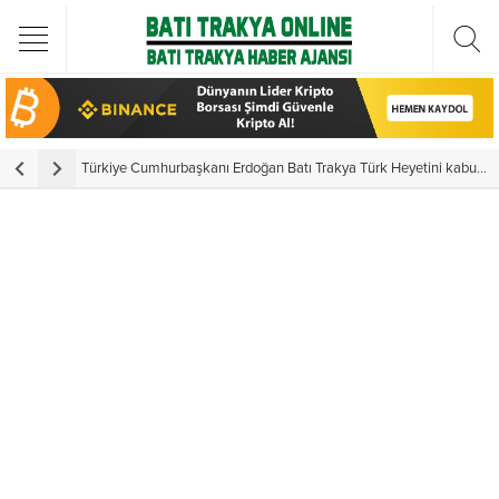
Türkiye Cumhurbaşkanı Erdoğan Batı Trakya Türk Heyetini kabul etti
Y