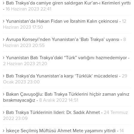
Batı Trakya’da camiye giren saldırgan Kur’an-ı Kerimleri yırttı
-
16 Haziran 2023 22:41
Yunanistan’da Hakan Fidan ve İbrahim Kalın çekincesi
-
12
Haziran 2023 17:50
Avrupa Konseyi’nden Yunanistan’a ‘Batı Trakya’ uyarısı
-
8
Haziran 2023 20:55
Yunanistan Batı Trakya’daki “Türk” varlığını hazmedemiyor
-
2 Haziran 2023 21:20
Batı Trakya’da Yunanistan’a karşı ‘Türklük’ mücadelesi
-
29
Ocak 2023 23:00
Bakan Çavuşoğlu: Batı Trakya Türklerini hiçbir zaman yalnız
bırakmayacağız
-
8 Aralık 2022 14:51
Batı Trakya Türklerinin lideri: Dr. Sadık Ahmet
-
24 Temmuz
2022 23:09
İskeçe Seçilmiş Müftüsü Ahmet Mete yaşamını yitirdi
-
14