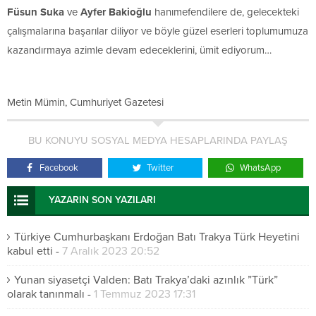
Füsun Suka
ve
Ayfer Bakioğlu
hanımefendilere de, gelecekteki
çalışmalarına başarılar diliyor ve böyle güzel eserleri toplumumuza
kazandırmaya azimle devam edeceklerini, ümit ediyorum…
Metin Mümin, Cumhuriyet Gazetesi
BU KONUYU SOSYAL MEDYA HESAPLARINDA PAYLAŞ
Facebook
Twitter
WhatsApp
YAZARIN SON YAZILARI
Türkiye Cumhurbaşkanı Erdoğan Batı Trakya Türk Heyetini
kabul etti
-
7 Aralık 2023 20:52
Yunan siyasetçi Valden: Batı Trakya’daki azınlık ”Türk”
olarak tanınmalı
-
1 Temmuz 2023 17:31