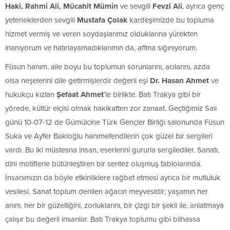
Haki, Rahmi Ali, Mücahit Mümin
ve sevgili
Fevzi Ali
, ayrıca genç
yeteneklerden sevgili
Mustafa Çolak
kardeşimizde bu topluma
hizmet vermiş ve veren soydaşlarımız olduklarına yürekten
inanıyorum ve hatırlayamadıklarımın da, affına sığınıyorum.
Füsun hanım, aile boyu bu toplumun sorunlarını, acılarını, azda
olsa neşelerini dile getirmişlerdir değerli eşi
Dr. Hasan Ahmet
ve
hukukçu kızları
Şefaat Ahmet
’le birlikte. Batı Trakya gibi bir
yörede, kültür elçisi olmak hakikatten zor zanaat. Geçtiğimiz Salı
günü 10-07-12 de Gümülcine Türk Gençler Birliği salonunda Füsun
Suka ve Ayfer Bakioğlu hanımefendilerin çok güzel bir sergileri
vardı. Bu iki müstesna insan, eserlerini gururla sergilediler. Sanatı,
dini motiflerle bütünleştiren bir sentez oluşmuş tablolarında.
İnsanımızın da böyle etkinliklere rağbet etmesi ayrıca bir mutluluk
vesilesi. Sanat toplum denilen ağacın meyvesidir; yaşamın her
anını, her bir güzelliğini, zorluklarını, bir çizgi bir şekil ile, anlatmaya
çalışır bu değerli insanlar. Batı Trakya toplumu gibi bilhassa