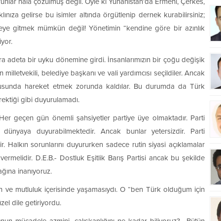
runlar hala çözülmüş değil. Öyle ki Yunanistan’da Ermeni, Çerkes,
nıza gelirse bu isimler altında örgütlenip dernek kurabilirsiniz;
meye gitmek mümkün değil! Yönetimin “kendine göre bir azınlık
yor.
a adeta bir uyku dönemine girdi. İnsanlarımızın bir çoğu değişik
n milletvekili, belediye başkanı ve vali yardımcısı seçildiler. Ancak
rultusunda hareket etmek zorunda kaldılar. Bu durumda da Türk
ektiği gibi duyurulamadı.
. Her geçen gün önemli şahsiyetler partiye üye olmaktadır. Parti
ık dünyaya duyurabilmektedir. Ancak bunlar yetersizdir. Parti
r. Halkın sorunlarını duyururken sadece rutin siyasi açıklamalar
ermelidir. D.E.B.- Dostluk Eşitlik Barış Partisi ancak bu şekilde
ağına inanıyoruz.
ah ve mutluluk içerisinde yaşamasıydı. O “ben Türk olduğum için
el dile getiriyordu.