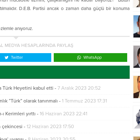
 Onun mücadele azmini, çalışkanlığını ne kadar biliyoruz? Bütün
tılmalıdır. D.E.B. Partisi ancak o zaman daha güçlü bir konuma
özlemle anıyoruz.
L MEDYA HESAPLARINDA PAYLAŞ
Twitter
WhatsApp
Türk Heyetini kabul etti
-
7 Aralık 2023 20:52
nlık ”Türk” olarak tanınmalı
-
1 Temmuz 2023 17:31
ı Kerimleri yırttı
-
16 Haziran 2023 22:41
 çekincesi
-
12 Haziran 2023 17:50
ya’ uyarısı
-
8 Haziran 2023 20:55