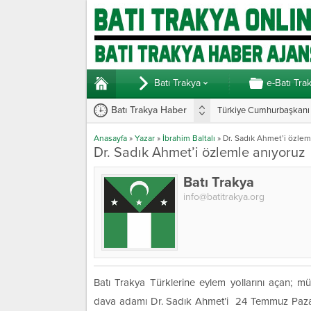
Batı Trakya
e-Batı Tra
Batı Trakya Haber
Türkiye Cumhurbaşkanı E
Anasayfa
»
Yazar
»
İbrahim Baltalı
»
Dr. Sadık Ahmet’i özlem
Dr. Sadık Ahmet’i özlemle anıyoruz
Batı Trakya
info@batitrakya.org
Batı Trakya Türklerine eylem yollarını açan; müc
dava adamı Dr. Sadık Ahmet’i 24 Temmuz Pazar 