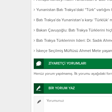
Yunanistan Batı Trakya’daki “Türk” varlığı
Batı Trakya’da Yunanistan’a karşı ‘Türklük’
Bakan Çavuşoğlu: Batı Trakya Türklerini hi
Batı Trakya Türklerinin lideri: Dr. Sadık Ahm
İskeçe Seçilmiş Müftüsü Ahmet Mete yaşamın
ZİYARETÇİ YORUMLARI
Henüz yorum yapılmamış. İlk yorumu aşağıdaki form ar
BİR YORUM YAZ