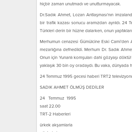
hiçbir zaman unutmadı ve unutturmayacak.
Dr.Sadık Ahmet, Lozan Antlaşması’nın imzalan
bir trafik kazası sonucu aramızdan ayrıldı. 24
Türkleri derin bir hüzne dalarken, onun yaptıkla
Merhumun cenazesi Gümülcine Eski Cami’den Anav
mezarlığına defnedildi. Merhum Dr. Sadık Ahmet’e
Onun için Yunanlı komşuları dahi gözyaşı döktü! K
yaklaşık 30 bin oy oradaydı. Bu vaka, dünyada h
24 Temmuz 1995 gecesi haberi TRT2 televizyo
SADIK AHMET ÖLMÜŞ DEDİLER
24 Temmuz 1995
saat 22.00
TRT-2 Haberleri
ürkek akşamlarla