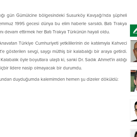
dığı gün Gümülcine bölgesindeki Susurköy Kavşağı’nda şüpheli
 Temmuz 1995 gecesi dünya bu elim haberle sarsıldı. Batı Trakya
rını devam ettirmek her Batı Trakya Türkünün hayali oldu.
atan Türkiye Cumhuriyeti yetkililerinin de katılımıyla Kahveci
 gösterilen sevgi, saygı müthiş bir kalabalığı bir araya getirdi.
alabalık öyle boyutlara ulaştı ki, sanki Dr. Sadık Ahmet’in aldığı
içbir lidere nasip olmayacak bir durumdu.
nundan duyduğumda kalemimden hemen şu dizeler döküldü: