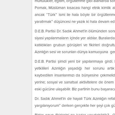
müftülükler, eğitim, örgütlenme gibi alanlarda so
Pomak, Müslüman kısacası hangi etnik kimlik aklı
ancak “Türk” ismi ile hala böyle bir örgütlen
yaratrmak” düşüncesi ne yazık ki hala devam edi
D.E.B. Partisi Dr. Sadık Ahmet’in ölümünden sonr
siyasi yapılanmaların içinde yer aldılar. Buralarda
katıldıkları grubun görüşleri ve fikirleri doğ
Azınlığın sesi ve sorunları dünya kamuoyuna ger
D.E.B. Partisi şimdi yeni bir yapılanmaya girdi
yetkilileri Azınlığın yaşadığı her sorunu art
kaybedilen insanlarımızı da bünyesine çekmelidi
yerine; sosyal ve sanatsal aktivitelere de önem v
eski gücüne ulaşabilir. Biz partinin bunu başarac
Dr. Sadık Ahmet’in de hayali Türk Azınlığın ref
yargılanıyorum” derken gerçekte her şeyi çok güz