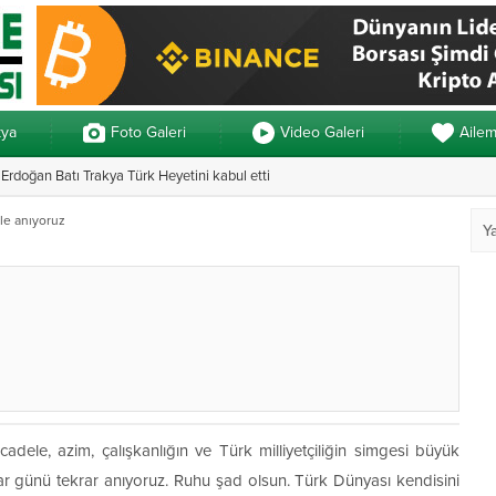
kya
Foto Galeri
Video Galeri
Aile
rdoğan Batı Trakya Türk Heyetini kabul etti
Yunanistan’da ve
le anıyoruz
adele, azim, çalışkanlığın ve Türk milliyetçiliğin simgesi büyük
günü tekrar anıyoruz. Ruhu şad olsun. Türk Dünyası kendisini