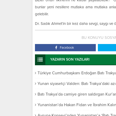
Bizler onun fikirlerini ne kadar yaşatabildik?
bunlar yeni nesillere mutlaka ama mutlaka anla
gelebilir.
Dr. Sadık Ahmet’in bir kez daha sevgi, saygı ve 
BU KONUYU SOSYA
Facebook
YAZARIN SON YAZILARI
Türkiye Cumhurbaşkanı Erdoğan Batı Trakya 
Yunan siyasetçi Valden: Batı Trakya’daki azı
Batı Trakya’da camiye giren saldırgan Kur’an-
Yunanistan’da Hakan Fidan ve İbrahim Kalın
Avrupa Konseyi’nden Yunanistan’a ‘Batı Trak