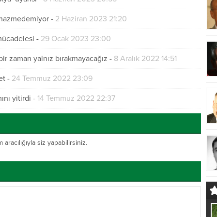
nı hazmedemiyor
-
2 Haziran 2023 21:20
 mücadelesi
-
29 Ocak 2023 23:00
çbir zaman yalnız bırakmayacağız
-
8 Aralık 2022 14:51
et
-
24 Temmuz 2022 23:09
ı yitirdi
-
14 Temmuz 2022 22:37
acılığıyla siz yapabilirsiniz.