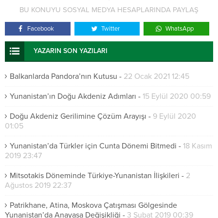
BU KONUYU SOSYAL MEDYA HESAPLARINDA PAYLAŞ
Facebook
Twitter
WhatsApp
YAZARIN SON YAZILARI
Balkanlarda Pandora’nın Kutusu
-
22 Ocak 2021 12:45
Yunanistan’ın Doğu Akdeniz Adımları
-
15 Eylül 2020 00:59
Doğu Akdeniz Gerilimine Çözüm Arayışı
-
9 Eylül 2020
01:05
Yunanistan’da Türkler için Cunta Dönemi Bitmedi
-
18 Kasım
2019 23:47
Mitsotakis Döneminde Türkiye-Yunanistan İlişkileri
-
2
Ağustos 2019 22:37
Patrikhane, Atina, Moskova Çatışması Gölgesinde
Yunanistan’da Anayasa Değişikliği
-
3 Şubat 2019 00:39