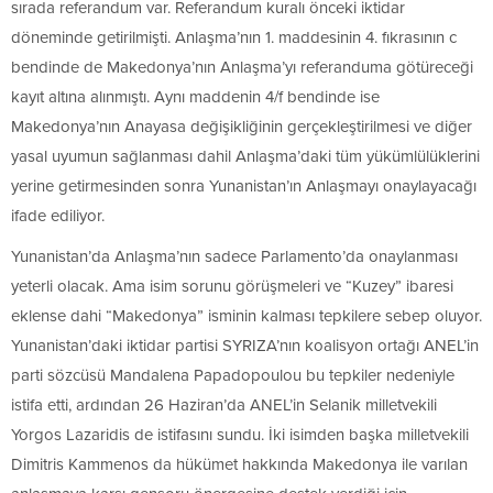
sırada referandum var. Referandum kuralı önceki iktidar
döneminde getirilmişti. Anlaşma’nın 1. maddesinin 4. fıkrasının c
bendinde de Makedonya’nın Anlaşma’yı referanduma götüreceği
kayıt altına alınmıştı. Aynı maddenin 4/f bendinde ise
Makedonya’nın Anayasa değişikliğinin gerçekleştirilmesi ve diğer
yasal uyumun sağlanması dahil Anlaşma’daki tüm yükümlülüklerini
yerine getirmesinden sonra Yunanistan’ın Anlaşmayı onaylayacağı
ifade ediliyor.
Yunanistan’da Anlaşma’nın sadece Parlamento’da onaylanması
yeterli olacak. Ama isim sorunu görüşmeleri ve “Kuzey” ibaresi
eklense dahi “Makedonya” isminin kalması tepkilere sebep oluyor.
Yunanistan’daki iktidar partisi SYRIZA’nın koalisyon ortağı ANEL’in
parti sözcüsü Mandalena Papadopoulou bu tepkiler nedeniyle
istifa etti, ardından 26 Haziran’da ANEL’in Selanik milletvekili
Yorgos Lazaridis de istifasını sundu. İki isimden başka milletvekili
Dimitris Kammenos da hükümet hakkında Makedonya ile varılan