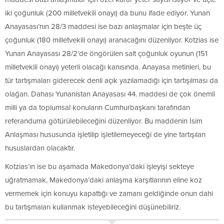
iki çoğunluk (200 milletvekili onayı) da bunu ifade ediyor. Yunan
Anayasası’nın 28/3 maddesi ise bazı anlaşmalar için beşte üç
çoğunluk (180 milletvekili onayı) aranacağını düzenliyor. Kotzias ise
Yunan Anayasası 28/2’de öngörülen salt çoğunluk oyunun (151
milletvekili onayı) yeterli olacağı kanısında. Anayasa metinleri, bu
tür tartışmaları giderecek denli açık yazılamadığı için tartışılması da
olağan. Dahası Yunanistan Anayasası 44. maddesi de çok önemli
milli ya da toplumsal konuların Cumhurbaşkanı tarafından
referanduma götürülebileceğini düzenliyor. Bu maddenin İsim
Anlaşması hususunda işletilip işletilemeyeceği de yine tartışılan
hususlardan olacaktır.
Kotzias’ın ise bu aşamada Makedonya’daki işleyişi sekteye
uğratmamak, Makedonya’daki anlaşma karşıtlarının eline koz
vermemek için konuyu kapattığı ve zamanı geldiğinde onun dahi
bu tartışmaları kullanmak isteyebileceğini düşünebiliriz.