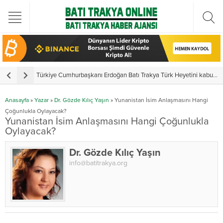
Türkiye Cumhurbaşkanı Erdoğan Batı Trakya Türk Heyetini kabul etti
Y
Anasayfa
»
Yazar
»
Dr. Gözde Kılıç Yaşın
»
Yunanistan İsim Anlaşmasını Hangi
Çoğunlukla Oylayacak?
Yunanistan İsim Anlaşmasını Hangi Çoğunlukla
Oylayacak?
Dr. Gözde Kılıç Yaşın
info@batitrakya.org