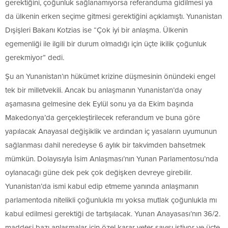
gerektiğini, çoğunluk sağlanamıyorsa referanduma gidilmesi ya
da ülkenin erken seçime gitmesi gerektiğini açıklamıştı. Yunanistan
Dışişleri Bakanı Kotzias ise “Çok iyi bir anlaşma. Ülkenin
egemenliği ile ilgili bir durum olmadığı için üçte ikilik çoğunluk
gerekmiyor” dedi.
Şu an Yunanistan’ın hükümet krizine düşmesinin önündeki engel
tek bir milletvekili. Ancak bu anlaşmanın Yunanistan’da onay
aşamasına gelmesine dek Eylül sonu ya da Ekim başında
Makedonya’da gerçekleştirilecek referandum ve buna göre
yapılacak Anayasal değişiklik ve ardından iç yasaların uyumunun
sağlanması dahil neredeyse 6 aylık bir takvimden bahsetmek
mümkün. Dolayısıyla İsim Anlaşması’nın Yunan Parlamentosu’nda
oylanacağı güne dek pek çok değişken devreye girebilir.
Yunanistan’da ismi kabul edip etmeme yanında anlaşmanın
parlamentoda nitelikli çoğunlukla mı yoksa mutlak çoğunlukla mı
kabul edilmesi gerektiği de tartışılacak. Yunan Anayasası’nın 36/2.
maddesi bazı anlaşmalar için özel karar yeter sayısı istiyor ve üçte