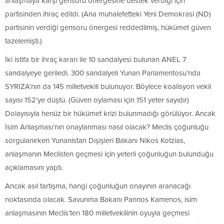
anlaşmaya karşı gensoru önergesine destek verdiği için
partisinden ihraç edildi. (Ana muhalefetteki Yeni Demokrasi (ND)
partisinin verdiği gensoru önergesi reddedilmiş, hükümet güven
tazelemişti.)
İki istifa bir ihraç kararı ile 10 sandalyesi bulunan ANEL 7
sandalyeye geriledi. 300 sandalyeli Yunan Parlamentosu’nda
SYRIZA’nın da 145 milletvekili bulunuyor. Böylece koalisyon vekil
sayısı 152’ye düştü. (Güven oylaması için 151 yeter sayıdır)
Dolayısıyla henüz bir hükümet krizi bulunmadığı görülüyor. Ancak
İsim Anlaşması’nın onaylanması nasıl olacak? Meclis çoğunluğu
sorgulanırken Yunanistan Dışişleri Bakanı Nikos Kotzias,
anlaşmanın Meclisten geçmesi için yeterli çoğunluğun bulunduğu
açıklamasını yaptı.
Ancak asıl tartışma, hangi çoğunluğun onayının aranacağı
noktasında olacak. Savunma Bakanı Pannos Kamenos, isim
anlaşmasının Meclis’ten 180 milletvekilinin oyuyla geçmesi