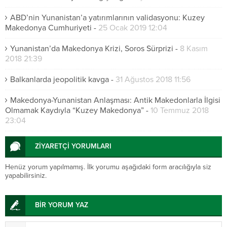
ABD’nin Yunanistan’a yatırımlarının validasyonu: Kuzey
Makedonya Cumhuriyeti
-
25 Ocak 2019 12:04
Yunanistan’da Makedonya Krizi, Soros Sürprizi
-
8 Kasım
2018 21:39
Balkanlarda jeopolitik kavga
-
31 Ağustos 2018 11:56
Makedonya-Yunanistan Anlaşması: Antik Makedonlarla İlgisi
Olmamak Kaydıyla “Kuzey Makedonya”
-
10 Temmuz 2018
23:04
ZİYARETÇİ YORUMLARI
Henüz yorum yapılmamış. İlk yorumu aşağıdaki form aracılığıyla siz
yapabilirsiniz.
BİR YORUM YAZ