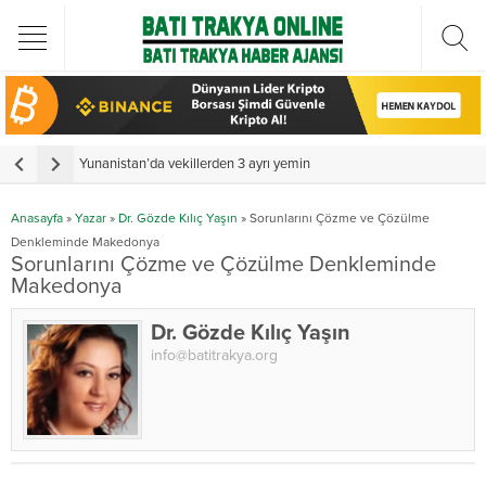
Türkiye Cumhurbaşkanı Erdoğan Batı Trakya Türk Heyetini kabul etti
Yunanistan’da vekillerden 3 ayrı yemin
Y
Anasayfa
»
Yazar
»
Dr. Gözde Kılıç Yaşın
»
Sorunlarını Çözme ve Çözülme
Denkleminde Makedonya
Sorunlarını Çözme ve Çözülme Denkleminde
Makedonya
Dr. Gözde Kılıç Yaşın
info@batitrakya.org