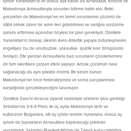
içinde Yunanistan’la ve dokuz aya kadar da Arnavutluk, Kosova ve
Makedonya Arnavutlarıyla sorunları bitirme halini aldı. Belki
gerçekten de Makedonya’nın en temel sorunlarının çözümü de
dâhil olmak üzere bir adım ileri gidebilmesi ve varlığını sürdürme
şansını arttırması açısından böylesi bir plan gerekliydi. Özellikle
Yunanistan’ın blokajı, ülkenin Avro-Atlantik yapıyla bütünleşmesini
engelliyor, bu da umutsuzluk- yoksulluk- işsizlik kısır döngüsünü
besliyor. Öte yandan Arnavutlarla bazı sorunların çözülememesi
de tüm sıkıntılara çarpan etkisi yapıyor. Ancak çözümün nasıl
sağlanacağı da aynı şekilde önemli. Bir kesim bunun
Makedonya’nın önce federalleşmesi ve sonra parçalanması
karşılığında gerçekleşeceğini savunuyor.
Özellikle Zaev’in Kosova ziyareti nedeniyle sinirlerin iyice gerildiği
Sırbistan’da 3-6-9 Planı; ilk üç ayda Makedonya tarih ve
kültürünün Bulgarlara, altı ay içinde isminin Yunanlara, dokuz ay
içinde de toprakların Arnavutlara kaptırılacağı şeklinde
yorumlandı. Sırbistan Büyükelçiliği’nin de Zaev’e karşı çalıştığını