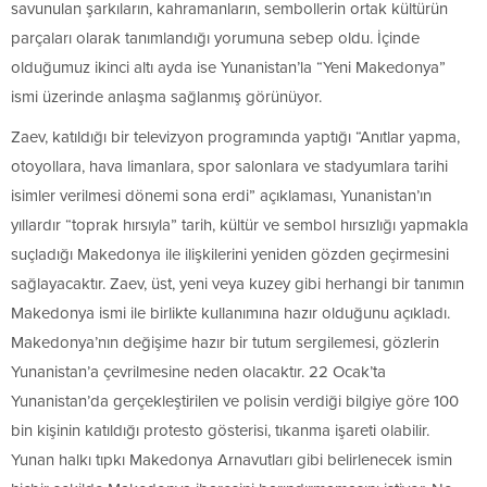
savunulan şarkıların, kahramanların, sembollerin ortak kültürün
parçaları olarak tanımlandığı yorumuna sebep oldu. İçinde
olduğumuz ikinci altı ayda ise Yunanistan’la “Yeni Makedonya”
ismi üzerinde anlaşma sağlanmış görünüyor.
Zaev, katıldığı bir televizyon programında yaptığı “Anıtlar yapma,
otoyollara, hava limanlara, spor salonlara ve stadyumlara tarihi
isimler verilmesi dönemi sona erdi” açıklaması, Yunanistan’ın
yıllardır “toprak hırsıyla” tarih, kültür ve sembol hırsızlığı yapmakla
suçladığı Makedonya ile ilişkilerini yeniden gözden geçirmesini
sağlayacaktır. Zaev, üst, yeni veya kuzey gibi herhangi bir tanımın
Makedonya ismi ile birlikte kullanımına hazır olduğunu açıkladı.
Makedonya’nın değişime hazır bir tutum sergilemesi, gözlerin
Yunanistan’a çevrilmesine neden olacaktır. 22 Ocak’ta
Yunanistan’da gerçekleştirilen ve polisin verdiği bilgiye göre 100
bin kişinin katıldığı protesto gösterisi, tıkanma işareti olabilir.
Yunan halkı tıpkı Makedonya Arnavutları gibi belirlenecek ismin