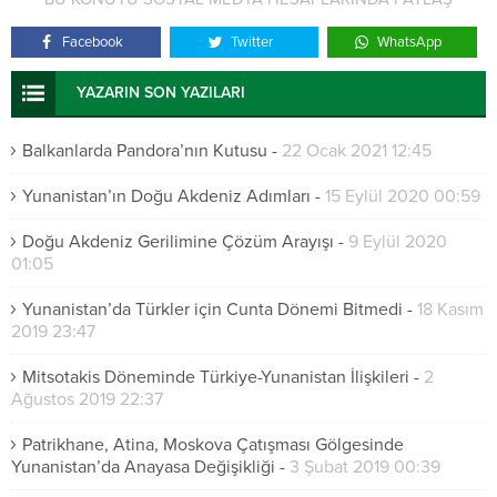
Facebook
Twitter
WhatsApp
YAZARIN SON YAZILARI
Balkanlarda Pandora’nın Kutusu
-
22 Ocak 2021 12:45
Yunanistan’ın Doğu Akdeniz Adımları
-
15 Eylül 2020 00:59
Doğu Akdeniz Gerilimine Çözüm Arayışı
-
9 Eylül 2020
01:05
Yunanistan’da Türkler için Cunta Dönemi Bitmedi
-
18 Kasım
2019 23:47
Mitsotakis Döneminde Türkiye-Yunanistan İlişkileri
-
2
Ağustos 2019 22:37
Patrikhane, Atina, Moskova Çatışması Gölgesinde
Yunanistan’da Anayasa Değişikliği
-
3 Şubat 2019 00:39