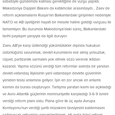
sebebiyle gündemde kalması gerektiğine de vurgu yapıldı.
Makedonya Dışişleri Bakanı da katılımcılar arasındaydı… Zaev de
reform açıklamalarını Rusya’nın Balkanlardaki girişimleri nedeniyle
NATO ve AB üyeliğinin hayati bir mesele haline geldiği vurgusu ile
tamamlıyor. Bu durumda Makedonya’daki süreç, Balkanlardaki
tarihi paylaşım yarışıyla da ilgili duruyor.
Zaev, AB’ye karşı üstlendiği yükümlülükler dışında hukukun
üstünlüğünü savunmak, devlet kurumlarını esir almış yolsuzluk,
rüşvet, partizanlık sarmalını yok etmek sözü vererek iktidarı
kazandı. Yapma sözünü verdiği tüm reformlar aslında bir yandan
devlet-vatandaş ilişkisinin yani vatandaşın devlete güveninin
yeniden tesisi anlamına geliyor. İşin en zor ancak en anlamlı
kısmını da burası oluşturuyor. Tartışma yaratan kısmı ise açıkladığı
ve Avro-Atlantik güçlerinin memnuniyetle karşıladığı 3-6-9 ismini
verdiği reform planı oldu. Plana göre ilk üç ayda Avrupa
Komisyonu’nun verdiği şartlı müzakere tavsiyesini kaldırmasını
sağlayacak reformları gerçekleştirmek, altı ayda ikinci reform