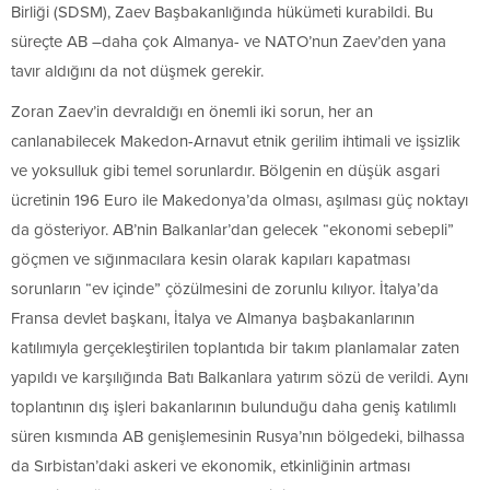
Birliği (SDSM), Zaev Başbakanlığında hükümeti kurabildi. Bu
süreçte AB –daha çok Almanya- ve NATO’nun Zaev’den yana
tavır aldığını da not düşmek gerekir.
Zoran Zaev’in devraldığı en önemli iki sorun, her an
canlanabilecek Makedon-Arnavut etnik gerilim ihtimali ve işsizlik
ve yoksulluk gibi temel sorunlardır. Bölgenin en düşük asgari
ücretinin 196 Euro ile Makedonya’da olması, aşılması güç noktayı
da gösteriyor. AB’nin Balkanlar’dan gelecek “ekonomi sebepli”
göçmen ve sığınmacılara kesin olarak kapıları kapatması
sorunların “ev içinde” çözülmesini de zorunlu kılıyor. İtalya’da
Fransa devlet başkanı, İtalya ve Almanya başbakanlarının
katılımıyla gerçekleştirilen toplantıda bir takım planlamalar zaten
yapıldı ve karşılığında Batı Balkanlara yatırım sözü de verildi. Aynı
toplantının dış işleri bakanlarının bulunduğu daha geniş katılımlı
süren kısmında AB genişlemesinin Rusya’nın bölgedeki, bilhassa
da Sırbistan’daki askeri ve ekonomik, etkinliğinin artması