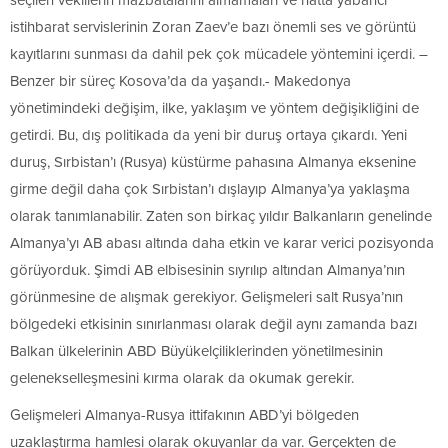
seçilen vekillerin mazbatalarını almamaları ve hatta yabancı
istihbarat servislerinin Zoran Zaev’e bazı önemli ses ve görüntü
kayıtlarını sunması da dahil pek çok mücadele yöntemini içerdi. –
Benzer bir süreç Kosova’da da yaşandı.- Makedonya
yönetimindeki değişim, ilke, yaklaşım ve yöntem değişikliğini de
getirdi. Bu, dış politikada da yeni bir duruş ortaya çıkardı. Yeni
duruş, Sırbistan’ı (Rusya) küstürme pahasına Almanya eksenine
girme değil daha çok Sırbistan’ı dışlayıp Almanya’ya yaklaşma
olarak tanımlanabilir. Zaten son birkaç yıldır Balkanların genelinde
Almanya’yı AB abası altında daha etkin ve karar verici pozisyonda
görüyorduk. Şimdi AB elbisesinin sıyrılıp altından Almanya’nın
görünmesine de alışmak gerekiyor. Gelişmeleri salt Rusya’nın
bölgedeki etkisinin sınırlanması olarak değil aynı zamanda bazı
Balkan ülkelerinin ABD Büyükelçiliklerinden yönetilmesinin
gelenekselleşmesini kırma olarak da okumak gerekir.
Gelişmeleri Almanya-Rusya ittifakının ABD’yi bölgeden
uzaklaştırma hamlesi olarak okuyanlar da var. Gerçekten de