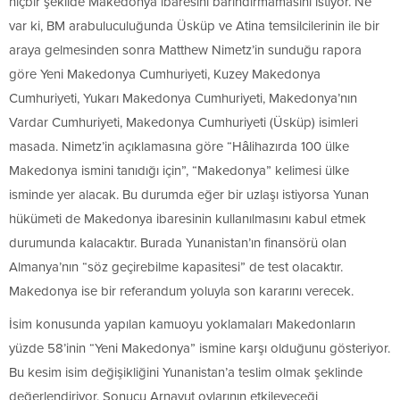
hiçbir şekilde Makedonya ibaresini barındırmamasını istiyor. Ne
var ki, BM arabuluculuğunda Üsküp ve Atina temsilcilerinin ile bir
araya gelmesinden sonra Matthew Nimetz’in sunduğu rapora
göre Yeni Makedonya Cumhuriyeti, Kuzey Makedonya
Cumhuriyeti, Yukarı Makedonya Cumhuriyeti, Makedonya’nın
Vardar Cumhuriyeti, Makedonya Cumhuriyeti (Üsküp) isimleri
masada. Nimetz’in açıklamasına göre “Hâlihazırda 100 ülke
Makedonya ismini tanıdığı için”, “Makedonya” kelimesi ülke
isminde yer alacak. Bu durumda eğer bir uzlaşı istiyorsa Yunan
hükümeti de Makedonya ibaresinin kullanılmasını kabul etmek
durumunda kalacaktır. Burada Yunanistan’ın finansörü olan
Almanya’nın “söz geçirebilme kapasitesi” de test olacaktır.
Makedonya ise bir referandum yoluyla son kararını verecek.
İsim konusunda yapılan kamuoyu yoklamaları Makedonların
yüzde 58’inin “Yeni Makedonya” ismine karşı olduğunu gösteriyor.
Bu kesim isim değişikliğini Yunanistan’a teslim olmak şeklinde
değerlendiriyor. Sonucu Arnavut oylarının etkileyeceği