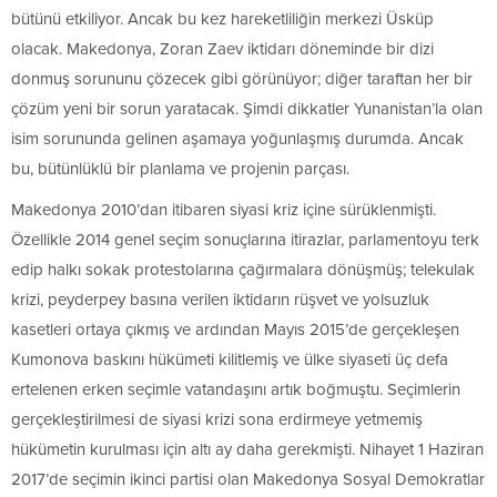
bütünü etkiliyor. Ancak bu kez hareketliliğin merkezi Üsküp
olacak. Makedonya, Zoran Zaev iktidarı döneminde bir dizi
donmuş sorununu çözecek gibi görünüyor; diğer taraftan her bir
çözüm yeni bir sorun yaratacak. Şimdi dikkatler Yunanistan’la olan
isim sorununda gelinen aşamaya yoğunlaşmış durumda. Ancak
bu, bütünlüklü bir planlama ve projenin parçası.
Makedonya 2010’dan itibaren siyasi kriz içine sürüklenmişti.
Özellikle 2014 genel seçim sonuçlarına itirazlar, parlamentoyu terk
edip halkı sokak protestolarına çağırmalara dönüşmüş; telekulak
krizi, peyderpey basına verilen iktidarın rüşvet ve yolsuzluk
kasetleri ortaya çıkmış ve ardından Mayıs 2015’de gerçekleşen
Kumonova baskını hükümeti kilitlemiş ve ülke siyaseti üç defa
ertelenen erken seçimle vatandaşını artık boğmuştu. Seçimlerin
gerçekleştirilmesi de siyasi krizi sona erdirmeye yetmemiş
hükümetin kurulması için altı ay daha gerekmişti. Nihayet 1 Haziran
2017’de seçimin ikinci partisi olan Makedonya Sosyal Demokratlar