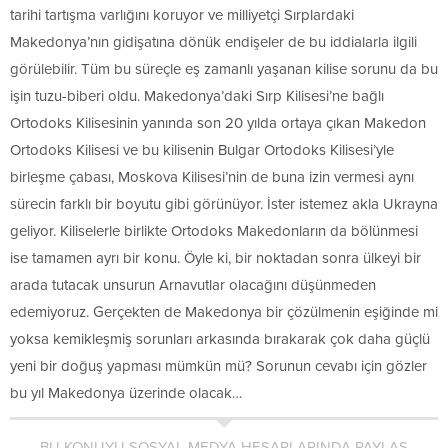
tarihi tartışma varlığını koruyor ve milliyetçi Sırplardaki
Makedonya’nın gidişatına dönük endişeler de bu iddialarla ilgili
görülebilir. Tüm bu süreçle eş zamanlı yaşanan kilise sorunu da bu
işin tuzu-biberi oldu. Makedonya’daki Sırp Kilisesi’ne bağlı
Ortodoks Kilisesinin yanında son 20 yılda ortaya çıkan Makedon
Ortodoks Kilisesi ve bu kilisenin Bulgar Ortodoks Kilisesi’yle
birleşme çabası, Moskova Kilisesi’nin de buna izin vermesi aynı
sürecin farklı bir boyutu gibi görünüyor. İster istemez akla Ukrayna
geliyor. Kiliselerle birlikte Ortodoks Makedonların da bölünmesi
ise tamamen ayrı bir konu. Öyle ki, bir noktadan sonra ülkeyi bir
arada tutacak unsurun Arnavutlar olacağını düşünmeden
edemiyoruz. Gerçekten de Makedonya bir çözülmenin eşiğinde mi
yoksa kemikleşmiş sorunları arkasında bırakarak çok daha güçlü
yeni bir doğuş yapması mümkün mü? Sorunun cevabı için gözler
bu yıl Makedonya üzerinde olacak…
BU KONUYU SOSYAL MEDYA HESAPLARINDA PAYLAŞ