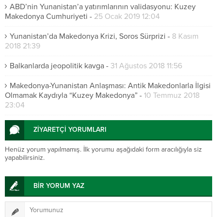
ABD’nin Yunanistan’a yatırımlarının validasyonu: Kuzey
Makedonya Cumhuriyeti
-
25 Ocak 2019 12:04
Yunanistan’da Makedonya Krizi, Soros Sürprizi
-
8 Kasım
2018 21:39
Balkanlarda jeopolitik kavga
-
31 Ağustos 2018 11:56
Makedonya-Yunanistan Anlaşması: Antik Makedonlarla İlgisi
Olmamak Kaydıyla “Kuzey Makedonya”
-
10 Temmuz 2018
23:04
ZİYARETÇİ YORUMLARI
Henüz yorum yapılmamış. İlk yorumu aşağıdaki form aracılığıyla siz
yapabilirsiniz.
BİR YORUM YAZ