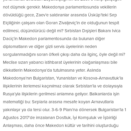
not düşmek gerekir. Makedonya parlamentosunda vekillerin
dövüldüğü gece, Zaev’e saldıranlar arasında Üsküp’teki Sırp
Elçiliğinin çalışanı olan Goran Zivaljeviç’in de olduğunun tespit
edilmesi, düşündürücü değil mi? Sırbistan Dışişleri Bakanı Ivica
Daciç’in Makedon parlamentosunda da bulunan diğer
diplomatların ve diğer gizli servis üyelerinin neden
sorgulanmadığını soran öfkeli çıkışı daha da ilginç, öyle değil mi?
Meclise sızan yabancı istihbarat üyelerinin olağanlaşması bile
dikkatlerin Makedonya’da tutulmasına yeter. Aslında
Makedonya’nın Bulgaristan, Yunanistan ve Kosova-Arnavutluk’la
ilişkilerinin ilerlemesi kaçınılmaz olarak Sırbistan’la ve dolayısıyla
Rusya’yla ilişkilerin gerilmesi anlamına geliyor. Balkanlarda işin
matematiği bu: Sırplarla arasına mesafe koyan Arnavutlarla
yakınlaşır ya da tersi olur. 3-6-9 Planı’na dönersek Bulgaristan’la 1
Ağustos 2017’de imzalanan Dostluk, İyi Komşuluk ve İşbirliği
Anlaşması, daha önce Makedon kültür ve tarihini oluşturduğu