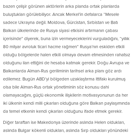
bazen çelişir görünen aktörlerin arka planda ortak planlarda
buluştukları görülebiliyor. Ancak Merkel’in defalarca “Mesele
sadece Ukrayna değil. Moldova, Gürcistan, Sırbistan ve Batı
Balkan ülkelerinde de Rusya siyasi etkisini artırmanın çabası
içerisinde” diyerek, buna izin vermeyeceklerini vurguladığını, “yıllık
80 milyar avroluk ticari hacme rağmen” Rusya’nın eskiden etkili
olduğu bölgelerde halen etkili olmaya devam etmesinden rahatsız
olduğunu ilan ettiğini de hesaba katmak gerekir. Doğu Avrupa ve
Balkanlarda Alman-Rus geriliminin tarihsel arka planı göz ardı
edilemez. Bugün ABD’yi bölgeden uzaklaştırma ittifakı kurulmuş
olsa bile Alman-Rus ortak yönetiminin söz konusu dahi
olamayacağını, güçlü ekonomik ilişkilerin motivasyonunun da her
iki ülkenin kendi milli çıkarları olduğuna göre Balkan paylaşımında
da temel etkenin kendi çıkarları olduğunu ifade etmek gerekir.
Diğer taraftan ise Makedonya üzerinde aslında Helen oldukları,
aslında Bulgar kökenli oldukları, aslında Sırp oldukları yönündeki