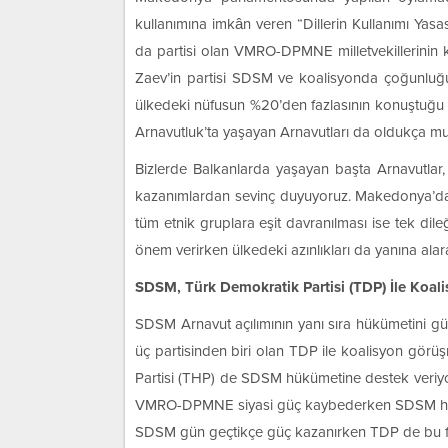
kullanımına imkân veren “Dillerin Kullanımı Yas
da partisi olan VMRO-DPMNE milletvekillerinin
Zaev’in partisi SDSM ve koalisyonda çoğunluğu 
ülkedeki nüfusun %20’den fazlasının konuştuğu t
Arnavutluk’ta yaşayan Arnavutları da oldukça mutl
Bizlerde Balkanlarda yaşayan başta Arnavutlar,
kazanımlardan sevinç duyuyoruz. Makedonya’daki
tüm etnik gruplara eşit davranılması ise tek dile
önem verirken ülkedeki azınlıkları da yanına ala
SDSM, Türk Demokratik Partisi (TDP) İle Koal
SDSM Arnavut açılımının yanı sıra hükümetini güç
üç partisinden biri olan TDP ile koalisyon görüş
Partisi (THP) de SDSM hükümetine destek veriyor.
VMRO-DPMNE siyasi güç kaybederken SDSM hem ul
SDSM gün geçtikçe güç kazanırken TDP de bu fır