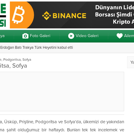
kya
Foto Galeri
Video Galeri
Aile
rdoğan Batı Trakya Türk Heyetini kabul etti
Yunanistan’da ve
ne, Podgoritsa, Sofya
itsa, Sofya
ya, Üsküp, Priştine, Podgoritsa ve Sofya’da, ülkemizi de yakından
ına şahit olduğumuz bir haftaydı. Bunları tek tek incelemek ve