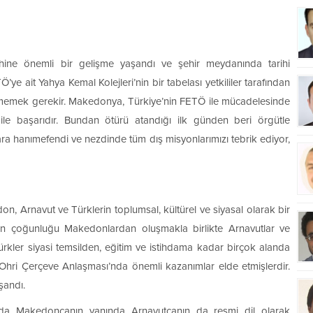
ine önemli bir gelişme yaşandı ve şehir meydanında tarihi
 ait Yahya Kemal Kolejleri’nin bir tabelası yetkililer tarafından
örmemek gerekir. Makedonya, Türkiye’nin FETÖ ile mücadelesinde
le başarıdır. Bundan ötürü atandığı ilk günden beri örgütle
a hanımefendi ve nezdinde tüm dış misyonlarımızı tebrik ediyor,
n, Arnavut ve Türklerin toplumsal, kültürel ve siyasal olarak bir
enin çoğunluğu Makedonlardan oluşmakla birlikte Arnavutlar ve
ürkler siyasi temsilden, eğitim ve istihdama kadar birçok alanda
Ohri Çerçeve Anlaşması’nda önemli kazanımlar elde etmişlerdir.
şandı.
a Makedoncanın yanında Arnavutçanın da resmi dil olarak