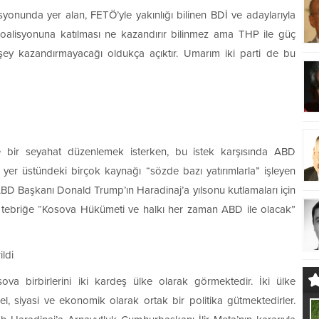
nunda yer alan, FETÖ’yle yakınlığı bilinen BDİ ve adaylarıyla
oalisyonuna katılması ne kazandırır bilinmez ama THP ile güç
 şey kazandırmayacağı oldukça açıktır. Umarım iki parti de bu
bir seyahat düzenlemek isterken, bu istek karşısında ABD
 yer üstündeki birçok kaynağı “sözde bazı yatırımlarla” işleyen
ABD Başkanı Donald Trump’ın Haradinaj’a yılsonu kutlamaları için
bu tebriğe “Kosova Hükümeti ve halkı her zaman ABD ile olacak”
ldi
ova birbirlerini iki kardeş ülke olarak görmektedir. İki ülke
, siyasi ve ekonomik olarak ortak bir politika gütmektedirler.