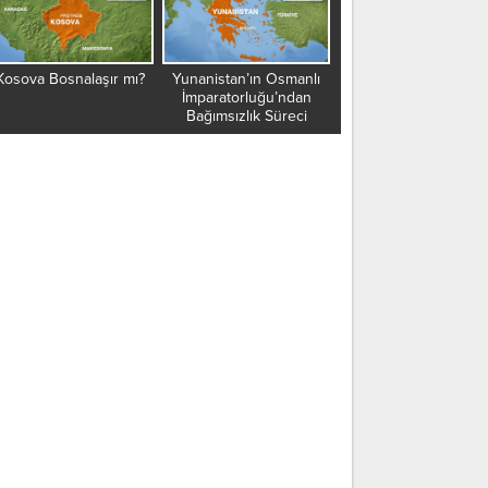
Kosova Bosnalaşır mı?
Yunanistan’ın Osmanlı
Vergi borcu olanlar ha
İmparatorluğu’ndan
cezası ile karşı karşı
Bağımsızlık Süreci