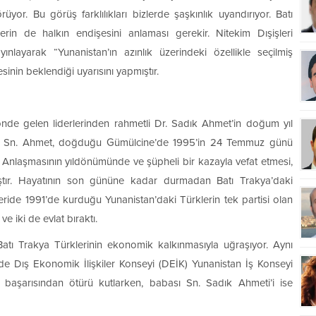
yor. Bu görüş farklılıkları bizlerde şaşkınlık uyandırıyor. Batı
erin de halkın endişesini anlaması gerekir. Nitekim Dışişleri
nlayarak “Yunanistan’ın azınlık üzerindeki özellikle seçilmiş
sinin beklendiği uyarısını yapmıştır.
de gelen liderlerinden rahmetli Dr. Sadık Ahmet’in doğum yıl
n Sn. Ahmet, doğduğu Gümülcine’de 1995’in 24 Temmuz günü
ış Anlaşmasının yıldönümünde ve şüpheli bir kazayla vefat etmesi,
ştır. Hayatının son gününe kadar durmadan Batı Trakya’daki
eride 1991’de kurduğu Yunanistan’daki Türklerin tek partisi olan
ve iki de evlat bıraktı.
Batı Trakya Türklerinin ekonomik kalkınmasıyla uğraşıyor. Aynı
 Dış Ekonomik İlişkiler Konseyi (DEİK) Yunanistan İş Konseyi
 başarısından ötürü kutlarken, babası Sn. Sadık Ahmeti’i ise