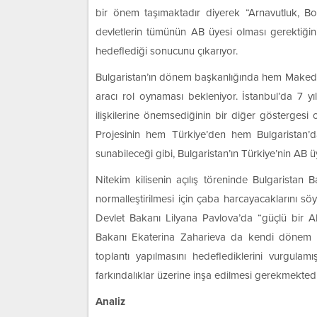
bir önem taşımaktadır diyerek “Arnavutluk, 
devletlerin tümünün AB üyesi olması gerektiğin
hedeflediği sonucunu çıkarıyor.
Bulgaristan’ın dönem başkanlığında hem Makedon
aracı rol oynaması bekleniyor. İstanbul’da 7 yıl
ilişkilerine önemsediğinin bir diğer gösterges
Projesinin hem Türkiye’den hem Bulgaristan’da
sunabileceği gibi, Bulgaristan’ın Türkiye’nin AB
Nitekim kilisenin açılış töreninde Bulgaristan 
normalleştirilmesi için çaba harcayacaklarını s
Devlet Bakanı Lilyana Pavlova’da “güçlü bir AB 
Bakanı Ekaterina Zaharieva da kendi dönem ba
toplantı yapılmasını hedeflediklerini vurgulamı
farkındalıklar üzerine inşa edilmesi gerekmektedi
Analiz