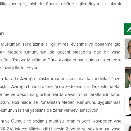
kasının gelişimini de önemli ölçüde ilgilendiriyor. İlk olarak
rı
üslüman Türk azınlıkla ilgili miras, evlenme ve boşanma gibi
istan Medeni Kanunu’nun da geçerli olacağına dair bir yasal
çin Batı Trakya Müslüman Türk Azınlık Yunan hukukuna entegre
 tuzağı ifade ediyor.
kararla Azınlığa uluslararası anlaşmalarla kazandırılan “özel
ştur. Azınlığın hukuki özerkliği de zedelenmiştir. Düzenleme Batı
lenme ve boşanma gibi konularda davanın tüm taraflarının kabul
kukun, aksi halde ise Yunanistan Medeni Kanununu uygulanması
plumunun İslami yapısına da zarar vermeyi amaçlıyor.
nı ve Gümülcine seçilmiş müftüsü İbrahim Şerif “kaybeden yine
 (SYRİZA) İskeçe Milletvekili Hüseyin Zeybek ise söz konusu yasal