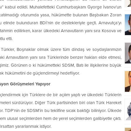
ası” kabul edildi. Muhalefetteki Cumhurbaşkanı Gyorge İvanov’un
 katılmadığı oturumda yasa, hükümette bulunan Başbakan Zoran
elinde bulunduran BDİ’nin de destekleriyle geçti. Arnavutça’yı
ahmin edilirken, karar ülkedeki Arnavutların yanı sıra Kosova ve
u etti.
 Türkler, Boşnaklar olmak üzere tüm dindaş ve soydaşlarımızın
 Arnavutların yanı sıra Türklerinde benzer hakları elde etmesi,
ğimiz. Görünen o ki hükümetteki SDSM, Batı ile ilişkilerine büyük
rak hükümetini de güçlendirmeyi hedefliyor.
isyon Görüşmeleri Yapıyor
lendirmek için Türklere de bir açılım yaptı ve ülkedeki Türklerin
meleri sürdürüyor. Diğer Türk partisinden biri olan Türk Hareket
 TDP’nin de SDSM’in bu teklifine sıcak baktığı biliniyor. Ülkede
usal seçimlerden hem de yerel seçimlerden galibiyetle çıktı.
sattan yararlanmak istiyor.