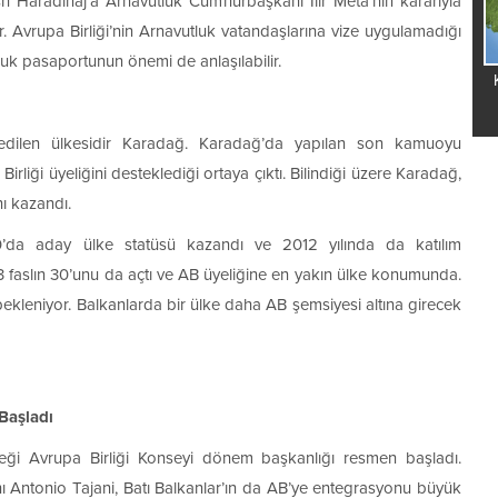
Haradinaj’a Arnavutluk Cumhurbaşkanı İlir Meta’nın kararıyla
. Avrupa Birliği’nin Arnavutluk vatandaşlarına vize uygulamadığı
tluk pasaportunun önemi de anlaşılabilir.
edilen ülkesidir Karadağ. Karadağ’da yapılan son kamuoyu
rliği üyeliğini desteklediği ortaya çıktı. Bilindiği üzere Karadağ,
nı kazandı.
0’da aday ülke statüsü kazandı ve 2012 yılında da katılım
 faslın 30’unu da açtı ve AB üyeliğine en yakın ülke konumunda.
kleniyor. Balkanlarda bir ülke daha AB şemsiyesi altına girecek
Başladı
teceği Avrupa Birliği Konseyi dönem başkanlığı resmen başladı.
ntonio Tajani, Batı Balkanlar’ın da AB’ye entegrasyonu büyük