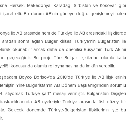
Bosna Hersek, Makedonya, Karadağ, Sırbistan ve Kosova” gibi
i işaret etti. Bu durum AB’nin güneye doğru genişlemeyi halen
ya ile AB arasında hem de Türkiye ile AB arasındaki ilişkilerde
 aradan sonra açılan Bulgar kilisesi Türkiye’nin Bulgaristan ile
i olarak okunabilir ancak daha da önemlisi Rusya’nın Türk Akımı
n geçeceğidir. Bu proje Türk-Bulgar ilişkilerine olumlu katkı
 üyeliği konusunda olumlu rol oynamasına da imkân verebilir.
Başbakanı Boyko Borisov’da 2018’de Türkiye ile AB ilişkilerinin
öylemiştir. Yine Bulgaristan’ın AB Dönem Başkanlığı’ndan sorumlu
istiyorsak Türkiye şart” mesajı vermiştir. Bulgaristan Dışişleri
şkanlıklarında AB üyeleriyle Türkiye arasında üst düzey bir
ştır. Gelecek dönemde Türkiye-Bulgaristan ilişkilerinin işte bu
r.