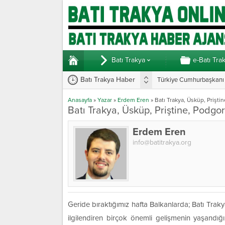
Batı Trakya
e-Batı Tra
Batı Trakya Haber
Türkiye Cumhurbaşkanı E
Anasayfa
»
Yazar
»
Erdem Eren
»
Batı Trakya, Üsküp, Prişti
Batı Trakya, Üsküp, Priştine, Podgor
Erdem Eren
info@batitrakya.org
Geride bıraktığımız hafta Balkanlarda; Batı Trak
ilgilendiren birçok önemli gelişmenin yaşandığ