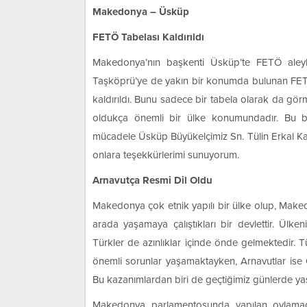
Makedonya – Üsküp
FETÖ Tabelası Kaldırıldı
Makedonya’nın başkenti Üsküp’te FETÖ aleyh
Taşköprü’ye de yakın bir konumda bulunan FETÖ’ye
kaldırıldı. Bunu sadece bir tabela olarak da g
oldukça önemli bir ülke konumundadır. Bu bi
mücadele Üsküp Büyükelçimiz Sn. Tülin Erkal Kar
onlara teşekkürlerimi sunuyorum.
Arnavutça Resmi Dil Oldu
Makedonya çok etnik yapılı bir ülke olup, Makedo
arada yaşamaya çalıştıkları bir devlettir. Ülk
Türkler de azınlıklar içinde önde gelmektedir. T
önemli sorunlar yaşamaktayken, Arnavutlar ise 
Bu kazanımlardan biri de geçtiğimiz günlerde ya
Makedonya parlamentosunda yapılan oylamad