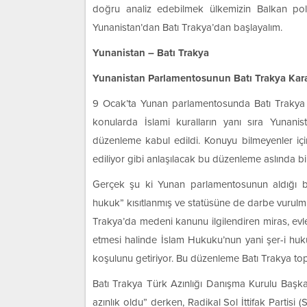
doğru analiz edebilmek ülkemizin Balkan politi
Yunanistan’dan Batı Trakya’dan başlayalım.
Yunanistan – Batı Trakya
Yunanistan Parlamentosunun Batı Trakya Kara
9 Ocak’ta Yunan parlamentosunda Batı Trakya M
konularda İslami kuralların yanı sıra Yunan
düzenleme kabul edildi. Konuyu bilmeyenler i
ediliyor gibi anlaşılacak bu düzenleme aslında bir
Gerçek şu ki Yunan parlamentosunun aldığı bu 
hukuk” kısıtlanmış ve statüsüne de darbe vurulmu
Trakya’da medeni kanunu ilgilendiren miras, ev
etmesi halinde İslam Hukuku’nun yani şer-i hu
koşulunu getiriyor. Bu düzenleme Batı Trakya to
Batı Trakya Türk Azınlığı Danışma Kurulu Başka
azınlık oldu” derken, Radikal Sol İttifak Partisi