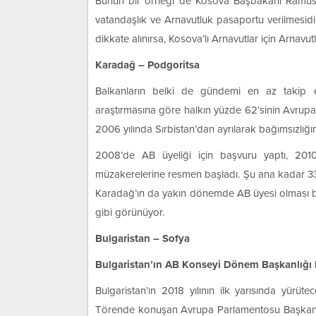
Bunun bir örneği de Kosova Başbakanı Ramush 
vatandaşlık ve Arnavutluk pasaportu verilmesidir
dikkate alınırsa, Kosova’lı Arnavutlar için Arnavu
Karadağ – Podgoritsa
Balkanların belki de gündemi en az takip 
araştırmasına göre halkın yüzde 62’sinin Avrupa Bi
2006 yılında Sırbistan’dan ayrılarak bağımsızlığı
2008’de AB üyeliği için başvuru yaptı, 201
müzakerelerine resmen başladı. Şu ana kadar 33
Karadağ’ın da yakın dönemde AB üyesi olması be
gibi görünüyor.
Bulgaristan – Sofya
Bulgaristan’ın AB Konseyi Dönem Başkanlığı 
Bulgaristan’ın 2018 yılının ilk yarısında yürü
Törende konuşan Avrupa Parlamentosu Başkanı A