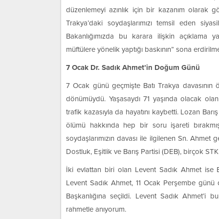
düzenlemeyi azınlık için bir kazanım olarak görü
Trakya’daki soydaşlarımızı temsil eden siyasil
Bakanlığımızda bu karara ilişkin açıklama yayı
müftülere yönelik yaptığı baskının” sona erdirilme
7 Ocak Dr. Sadık Ahmet’in Doğum Günü
7 Ocak günü geçmişte Batı Trakya davasının ön
dönümüydü. Yaşasaydı 71 yaşında olacak ola
trafik kazasıyla da hayatını kaybetti. Lozan Bar
ölümü hakkında hep bir soru işareti bırakmı
soydaşlarımızın davası ile ilgilenen Sn. Ahmet g
Dostluk, Eşitlik ve Barış Partisi (DEB), birçok STK 
İki evlattan biri olan Levent Sadık Ahmet ise 
Levent Sadık Ahmet, 11 Ocak Perşembe günü de
Başkanlığına seçildi. Levent Sadık Ahmet’i bu
rahmetle anıyorum.