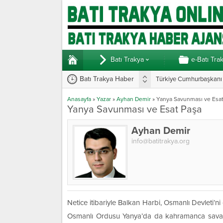
Batı Trakya
e-Batı Tra
Batı Trakya Haber
Türkiye Cumhurbaşkanı E
Yunanistan’da vekillerde
Anasayfa
»
Yazar
»
Ayhan Demir
»
Yanya Savunması ve Esat
Yanya Savunması ve Esat Paşa
Ayhan Demir
info@batitrakya.org
Netice itibariyle Balkan Harbi, Osmanlı Devleti’
Osmanlı Ordusu Yanya’da da kahramanca savaşm