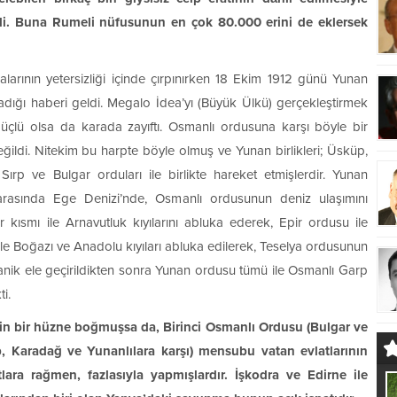
i. Buna Rumeli nüfusunun en çok 80.000 erini de eklersek
larının yetersizliği içinde çırpınırken 18 Ekim 1912 günü Yunan
ladığı haberi geldi. Megalo İdea’yı (Büyük Ülkü) gerçekleştirmek
çlü olsa da karada zayıftı. Osmanlı ordusuna karşı böyle bir
ğildi. Nitekim bu harpte böyle olmuş ve Yunan birlikleri; Üsküp,
Sırp ve Bulgar orduları ile birlikte hareket etmişlerdir. Yunan
arasında Ege Denizi’nde, Osmanlı ordusunun deniz ulaşımını
r kısmı ile Arnavutluk kıyılarını abluka ederek, Epir ordusu ile
ale Boğazı ve Anadolu kıyıları abluka edilerek, Teselya ordusunun
lanik ele geçirildikten sonra Yunan ordusu tümü ile Osmanlı Garp
i.
erin bir hüzne boğmuşsa da, Birinci Osmanlı Ordusu (Bulgar ve
rp, Karadağ ve Yunanlılara karşı) mensubu vatan evlatlarının
lara rağmen, fazlasıyla yapmışlardır. İşkodra ve Edirne ile