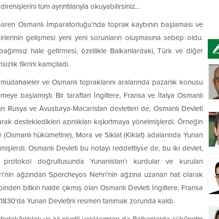
enişlerini tüm ayrıntılarıyla okuyabilirsiniz…
baren Osmanlı İmparatorluğu’nda toprak kaybının başlaması ve
 fikirlerinin gelişmesi yeni yeni sorunların oluşmasına sebep oldu.
 bağımsız hale getirmesi, özellikle Balkanlardaki, Türk ve diğer
zlık fikrini kamçıladı.
i müdahaleler ve Osmanlı topraklarını aralarında pazarlık konusu
eye başlamıştı. Bir taraftan İngiltere, Fransa ve İtalya Osmanlı
tan Rusya ve Avusturya-Macaristan devletleri de, Osmanlı Devleti
ak destekledikleri azınlıkları kışkırtmaya yönelmişlerdi. Örneğin
 (Osmanlı hükümetine), Mora ve Siklat (Kiklat) adalarında Yunan
işlerdi. Osmanlı Devleti bu notayı reddettiyse de, bu iki devlet,
ri protokol doğrultusunda Yunanistan’ı kurdular ve kurulan
ri’nin ağzından Spercheyos Nehri’nin ağzına uzanan hat olarak
binden bitkin halde çıkmış olan Osmanlı Devleti İngiltere, Fransa
 1830’da Yunan Devletini resmen tanımak zorunda kaldı.