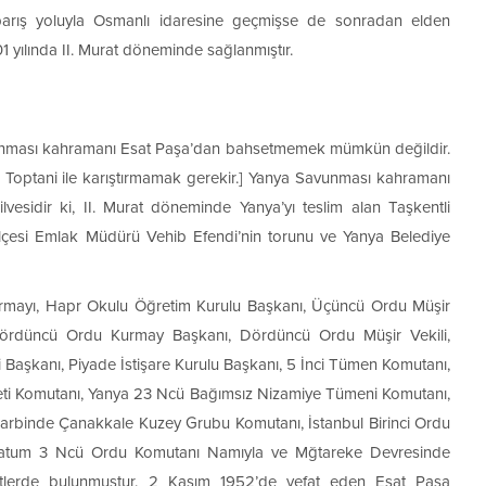
 barış yoluyla Osmanlı idaresine geçmişse de sonradan elden
01 yılında II. Murat döneminde sağlanmıştır.
nması kahramanı Esat Paşa’dan bahsetmemek mümkün değildir.
 Toptani ile karıştırmamak gerekir.] Yanya Savunması kahramanı
vesidir ki, II. Murat döneminde Yanya’yı teslim alan Taşkentli
lçesi Emlak Müdürü Vehib Efendi’nin torunu ve Yanya Belediye
rmayı, Hapr Okulu Öğretim Kurulu Başkanı, Üçüncü Ordu Müşir
 Dördüncü Ordu Kurmay Başkanı, Dördüncü Ordu Müşir Vekili,
 Başkanı, Piyade İstişare Kurulu Başkanı, 5 İnci Tümen Komutanı,
eti Komutanı, Yanya 23 Ncü Bağımsız Nizamiye Tümeni Komutanı,
Harbinde Çanakkale Kuzey Grubu Komutanı, İstanbul Birinci Ordu
Batum 3 Ncü Ordu Komutanı Namıyla ve Mğtareke Devresinde
zmetlerde bulunmuştur. 2 Kasım 1952’de vefat eden Esat Paşa