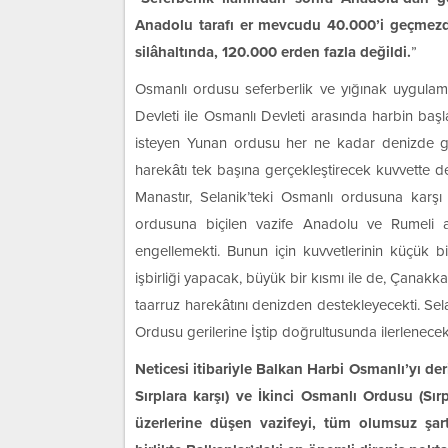
Anadolu tarafı er mevcudu 40.000’i geçmezd
silâhaltında, 120.000 erden fazla değildi.
”
Osmanlı ordusu seferberlik ve yığınak uygulama
Devleti ile Osmanlı Devleti arasında harbin baş
isteyen Yunan ordusu her ne kadar denizde gü
harekâtı tek başına gerçekleştirecek kuvvette de
Manastır, Selanik’teki Osmanlı ordusuna karşı 
ordusuna biçilen vazife Anadolu ve Rumeli 
engellemekti. Bunun için kuvvetlerinin küçük bi
işbirliği yapacak, büyük bir kısmı ile de, Çanakk
taarruz harekâtını denizden destekleyecekti. Se
Ordusu gerilerine İştip doğrultusunda ilerlenecekt
Neticesi itibariyle Balkan Harbi Osmanlı’yı d
Sırplara karşı) ve İkinci Osmanlı Ordusu (Sı
üzerlerine düşen vazifeyi, tüm olumsuz şart