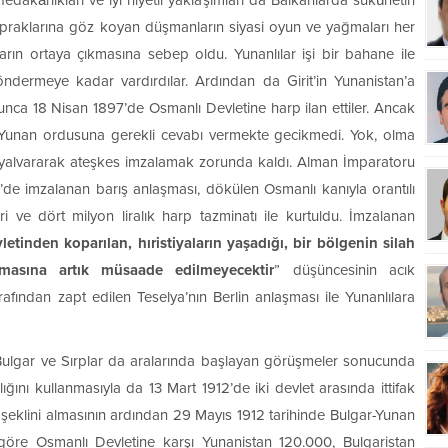
edakârlıkları ve iyi niyetli yaklaşımları da Balkanlarda sükûnetin
opraklarına göz koyan düşmanların siyasi oyun ve yağmaları her
rın ortaya çıkmasına sebep oldu. Yunanlılar işi bir bahane ile
ndermeye kadar vardırdılar. Ardından da Girit’in Yunanistan’a
 olunca 18 Nisan 1897’de Osmanlı Devletine harp ilan ettiler. Ancak
Yunan ordusuna gerekli cevabı vermekte gecikmedi. Yok, olma
 yalvararak ateşkes imzalamak zorunda kaldı. Alman İmparatoru
’de imzalanan barış anlaşması, dökülen Osmanlı kanıyla orantılı
i ve dört milyon liralık harp tazminatı ile kurtuldu. İmzalanan
etinden koparılan, hıristiyaların yaşadığı, bir bölgenin silah
masına artık müsaade edilmeyecektir
” düşüncesinin acık
fından zapt edilen Teselya’nın Berlin anlaşması ile Yunanlılara
len Bulgar ve Sırplar da aralarında başlayan görüşmeler sonucunda
ğırlığını kullanmasıyla da 13 Mart 1912’de iki devlet arasında ittifak
n şeklini almasının ardından 29 Mayıs 1912 tarihinde Bulgar-Yunan
 göre Osmanlı Devletine karşı Yunanistan 120.000, Bulgaristan