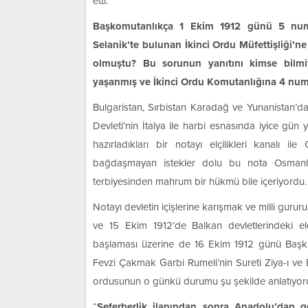
etti.
Başkomutanlıkça 1 Ekim 1912 günü 5 numar
Selanik’te bulunan İkinci Ordu Müfettişliği’ne
olmuştu? Bu sorunun yanıtını kimse bilmi
yaşanmış ve İkinci Ordu Komutanlığına 4 numa
Bulgaristan, Sırbistan Karadağ ve Yunanistan’dan
Devleti’nin İtalya ile harbi esnasında iyice gün
hazırladıkları bir notayı elçilikleri kanalı il
bağdaşmayan istekler dolu bu nota Osmanlı D
terbiyesinden mahrum bir hükmü bile içeriyordu.
Notayı devletin içişlerine karışmak ve milli guru
ve 15 Ekim 1912’de Balkan devletlerindeki elçil
başlaması üzerine de 16 Ekim 1912 günü Başko
Fevzi Çakmak Garbi Rumeli’nin Sureti Ziya-ı ve
ordusunun o günkü durumu şu şekilde anlatıyor
“
Seferberlik ilanından sonra Anadolu’dan ge