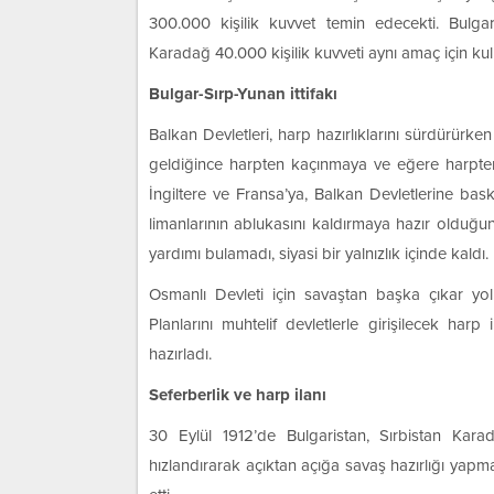
300.000 kişilik kuvvet temin edecekti. Bulgar
Karadağ 40.000 kişilik kuvveti aynı amaç için kul
Bulgar-Sırp-Yunan ittifakı
Balkan Devletleri, harp hazırlıklarını sürdürürk
geldiğince harpten kaçınmaya ve eğere harpte
İngiltere ve Fransa’ya, Balkan Devletlerine ba
limanlarının ablukasını kaldırmaya hazır olduğun
yardımı bulamadı, siyasi bir yalnızlık içinde kaldı.
Osmanlı Devleti için savaştan başka çıkar yo
Planlarını muhtelif devletlerle girişilecek ha
hazırladı.
Seferberlik ve harp ilanı
30 Eylül 1912’de Bulgaristan, Sırbistan Karada
hızlandırarak açıktan açığa savaş hazırlığı yapm