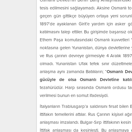
Osmanlı Devleti’nin Berlin Barış Anlaşmasındaki f
tesis edilmesini sağlayamadı. Aksine Osmanlı t
geçen gün gittikçe büyüyen ortaya yeni sorunla
1897’de ayaklanan Girit’e yardım için asker gö
katılmasını talep ettiler. Bu girişimde başarısız
Ethem Paşa komutasındaki Osmanlı kuvvetleri 
noktasına gelen Yunanistan, dünya devletlerine
ve Rus çarının devreye girmesiyle 4 Aralık 1897
olmadı. Yunanistan Ufak tefek sınır düzeltmeler
anlaşma aynı zamanda Batılıların; “
Osmanlı Devl
gücüyle de olsa Osmanlı Devletine katıl
tezahürüdür. Harp sırasında Osmanlı ordusu tara
verilmesi bunun en somut ifadesiydi.
İtalyanların Trablusgarp’a saldırısını fırsat bi
ittifakın temellerini attılar. Rus Çarının kişisel a
anlaşması imzalandı. Bulgar-Sırp ittifakının kesi
İttifak anlaşması da kesinleşti. Bu anlaşmaya