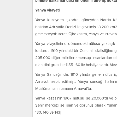
birlikte Balkanlar’daki en önemli direniş nokt
Yanya vilayeti
Yanya kuzeyden İşkodra, güneyden Narda Kör
batıdan Adriyatik Denizi ile çevrilmiş 18.200 km2’
gelmekteydi: Berat, Gjirokastra, Yanya ve Preve
Yanya vilayetinin o dönemdeki nüfusu yaklaşık 
kadardı. 1910 yılındaki bir Osmanlı istatistiği
205.000 diğer milletlere mensup insanlardan ol
olan dini grup ise %55–60 ile hıristiyanlardı. Me
Yanya Sancağı’nda, 1910 yılında genel nüfus 
Arnavut tespit edilmişti. Yanya sancağı halkın
Müslümanların tamamı Arnavut’tu.
Yanya kazasının 1907 nüfusu ise 20.000’di ve bu
Şehir merkezi ise lisan ve görünüş olarak Yunan
130, 140 ve 143]