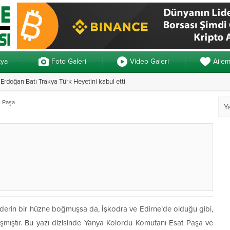
kya
Foto Galeri
Video Galeri
Aile
rdoğan Batı Trakya Türk Heyetini kabul etti
n 3 ayrı yemin
Yunanistan’daki 
 Paşa
ni derin bir hüzne boğmuşsa da, İşkodra ve Edirne’de olduğu gibi,
ıştır. Bu yazı dizisinde Yanya Kolordu Komutanı Esat Paşa ve