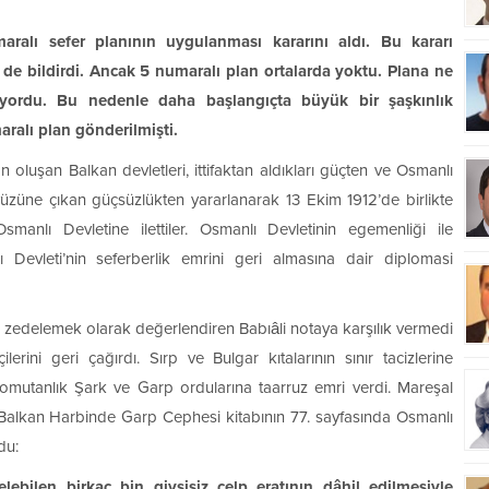
alı sefer planının uygulanması kararını aldı. Bu kararı
 de bildirdi. Ancak 5 numaralı plan ortalarda yoktu. Plana ne
yordu. Bu nedenle daha başlangıçta büyük bir şaşkınlık
ralı plan gönderilmişti.
 oluşan Balkan devletleri, ittifaktan aldıkları güçten ve Osmanlı
 yüzüne çıkan güçsüzlükten yararlanarak 13 Ekim 1912’de birlikte
e Osmanlı Devletine ilettiler. Osmanlı Devletinin egemenliği ile
evleti’nin seferberlik emrini geri almasına dair diplomasi
ru zedelemek olarak değerlendiren Babıâli notaya karşılık vermedi
erini geri çağırdı. Sırp ve Bulgar kıtalarının sınır tacizlerine
mutanlık Şark ve Garp ordularına taarruz emri verdi. Mareşal
 Balkan Harbinde Garp Cephesi kitabının 77. sayfasında Osmanlı
du:
lebilen birkaç bin giysisiz celp eratının dâhil edilmesiyle