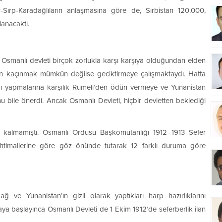
-Sırp-Karadağlıların anlaşmasına göre de, Sırbistan 120.000,
lanacaktı.
en Osmanlı devleti birçok zorlukla karşı karşıya olduğundan elden
n kaçınmak mümkün değilse geciktirmeye çalışmaktaydı. Hatta
skı yapmalarına karşılık Rumeli’den ödün vermeye ve Yunanistan
u bile önerdi. Ancak Osmanlı Devleti, hiçbir devletten beklediği
l kalmamıştı. Osmanlı Ordusu Başkomutanlığı 1912–1913 Sefer
rp ihtimallerine göre göz önünde tutarak 12 farklı duruma göre
ğ ve Yunanistan’ın gizli olarak yaptıkları harp hazırlıklarını
aya başlayınca Osmanlı Devleti de 1 Ekim 1912’de seferberlik ilan