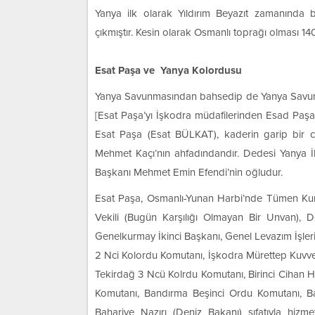
Yanya ilk olarak Yıldırım Beyazıt zamanında
çıkmıştır. Kesin olarak Osmanlı toprağı olması 14
Esat Paşa ve Yanya Kolordusu
Yanya Savunmasından bahsedip de Yanya Savu
[Esat Paşa’yı İşkodra müdafilerinden Esad Paşa
Esat Paşa (Esat BÜLKAT), kaderin garip bir cil
Mehmet Kaçı’nın ahfadındandır. Dedesi Yanya İ
Başkanı Mehmet Emin Efendi’nin oğludur.
Esat Paşa, Osmanlı-Yunan Harbi’nde Tümen Ku
Vekili (Bugün Karşılığı Olmayan Bir Unvan),
Genelkurmay İkinci Başkanı, Genel Levazım İşleri
2 Nci Kolordu Komutanı, İşkodra Mürettep Kuvv
Tekirdağ 3 Ncü Kolrdu Komutanı, Birinci Cihan 
Komutanı, Bandırma Beşinci Ordu Komutanı, 
Bahariye Nazırı (Deniz Bakanı) sıfatıyla hi