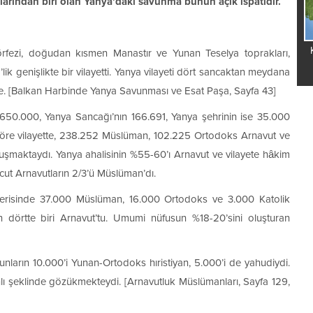
alarından biri olan Yanya’daki savunma bunun açık ispatıdır.
Kosova Bosnalaşı
fezi, doğudan kısmen Manastır ve Yunan Teselya toprakları,
lik genişlikte bir vilayetti. Yanya vilayeti dört sancaktan meydana
ze. [Balkan Harbinde Yanya Savunması ve Esat Paşa, Sayfa 43]
650.000, Yanya Sancağı’nın 166.691, Yanya şehrinin ise 35.000
ne göre vilayette, 238.252 Müslüman, 102.225 Ortodoks Arnavut ve
uşmaktaydı. Yanya ahalisinin %55-60’ı Arnavut ve vilayete hâkim
vcut Arnavutların 2/3’ü Müslüman’dı.
içerisinde 37.000 Müslüman, 16.000 Ortodoks ve 3.000 Katolik
ın dörtte biri Arnavut’tu. Umumi nüfusun %18-20’sini oluşturan
nların 10.000’i Yunan-Ortodoks hıristiyan, 5.000’i de yahudiydi.
lı şeklinde gözükmekteydi. [Arnavutluk Müslümanları, Sayfa 129,