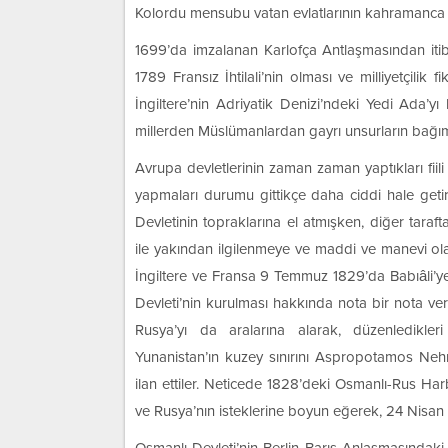
Kolordu mensubu vatan evlatlarının kahramanca dir
1699’da imzalanan Karlofça Antlaşmasından iti
1789 Fransız İhtilali’nin olması ve milliyetçilik
İngiltere’nin Adriyatik Denizi’ndeki Yedi Ada’yı
millerden Müslümanlardan gayrı unsurların bağımsı
Avrupa devletlerinin zaman zaman yaptıkları fiil
yapmaları durumu gittikçe daha ciddi hale getirm
Devletinin topraklarına el atmışken, diğer taraf
ile yakından ilgilenmeye ve maddi ve manevi olar
İngiltere ve Fransa 9 Temmuz 1829’da Babıâli’ye
Devleti’nin kurulması hakkında nota bir nota verm
Rusya’yı da aralarına alarak, düzenledikle
Yunanistan’ın kuzey sınırını Aspropotamos Neh
ilan ettiler. Neticede 1828’deki Osmanlı-Rus Har
ve Rusya’nın isteklerine boyun eğerek, 24 Nisan