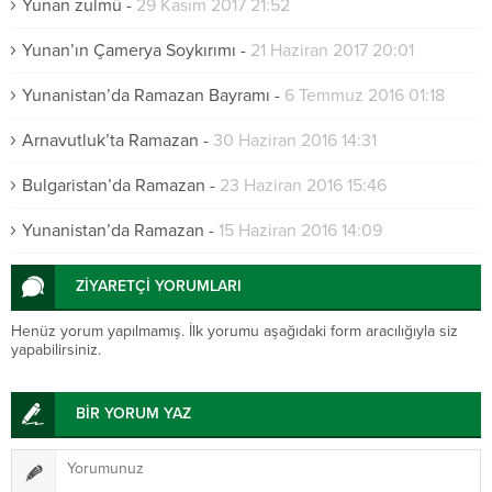
Yunan zulmü
-
29 Kasım 2017 21:52
Yunan’ın Çamerya Soykırımı
-
21 Haziran 2017 20:01
Yunanistan’da Ramazan Bayramı
-
6 Temmuz 2016 01:18
Arnavutluk’ta Ramazan
-
30 Haziran 2016 14:31
Bulgaristan’da Ramazan
-
23 Haziran 2016 15:46
Yunanistan’da Ramazan
-
15 Haziran 2016 14:09
ZİYARETÇİ YORUMLARI
Henüz yorum yapılmamış. İlk yorumu aşağıdaki form aracılığıyla siz
yapabilirsiniz.
BİR YORUM YAZ