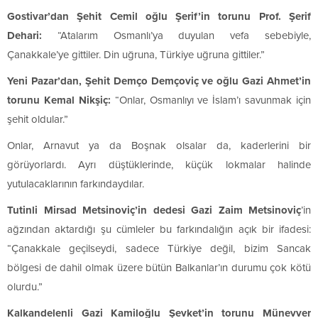
Gostivar’dan Şehit Cemil oğlu Şerif’in torunu Prof. Şerif
Dehari:
“Atalarım Osmanlı’ya duyulan vefa sebebiyle,
Çanakkale’ye gittiler. Din uğruna, Türkiye uğruna gittiler.”
Yeni Pazar’dan, Şehit Demço Demçoviç ve oğlu Gazi Ahmet’in
torunu Kemal Nikşiç:
“Onlar, Osmanlıyı ve İslam’ı savunmak için
şehit oldular.”
Onlar, Arnavut ya da Boşnak olsalar da, kaderlerini bir
görüyorlardı. Ayrı düştüklerinde, küçük lokmalar halinde
yutulacaklarının farkındaydılar.
Tutinli Mirsad Metsinoviç’in dedesi Gazi Zaim Metsinoviç
’in
ağzından aktardığı şu cümleler bu farkındalığın açık bir ifadesi:
“Çanakkale geçilseydi, sadece Türkiye değil, bizim Sancak
bölgesi de dahil olmak üzere bütün Balkanlar’ın durumu çok kötü
olurdu.”
Kalkandelenli Gazi Kamiloğlu Şevket’in torunu Münevver