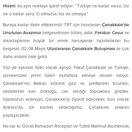
Hiseni
de aynı noktaya işaret ediyor: “Türkiye ne kadar varsa, biz
de o kadar varız. O olmazsa, biz de olmayız.”
Buraya kadar ifade ettiklerimizi TRT için hazırlanan
Çanakkale’de
Unutulan Avazımız
belgeselinden ödünç aldık.
Feridun Cesur
ve
arkadaşlarının büyük bir emek harcayarak hazırladıkları bu
belgesel, 02-08 Mayıs
Uluslararası Çanakkale Buluşması
ile çok
daha anlamlı hale geldi.
Yüz yılı aşkındır, fiziki olarak ayrıyız. Fakat Çanakkale ve Türkiye,
yüreklerdeki yerini halen muhafaza etmeye devam ediyor.
Çanakkale’nin Balkan kökenli gazi ve şehitlerinin torunları,
dedelerinin kan döktüğü, can verdiği topraklara geldiler.
İstanbul’un ardından, Çanakkale’yi ziyaret edecekler. Son olarak
Ankara’da, bir kısmını aktardığımız, Çanakkale anılarını
paylaşacaklar.
Ne var ki, Goralı Ramadan Receplari ve Tutinli Mahmut Alomeroviç