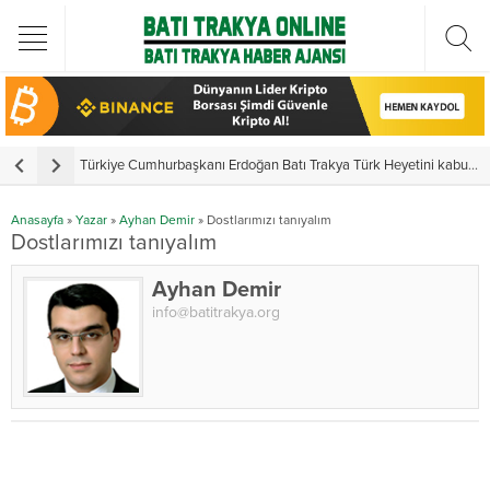
Türkiye Cumhurbaşkanı Erdoğan Batı Trakya Türk Heyetini kabul etti
Y
Anasayfa
»
Yazar
»
Ayhan Demir
»
Dostlarımızı tanıyalım
Dostlarımızı tanıyalım
Ayhan Demir
info@batitrakya.org