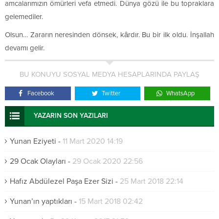
amcalarımızın ömürleri vefa etmedi. Dünya gözü ile bu topraklara
gelemediler.
Olsun… Zararın neresinden dönsek, kârdır. Bu bir ilk oldu. İnşallah
devamı gelir.
BU KONUYU SOSYAL MEDYA HESAPLARINDA PAYLAŞ
Facebook
Twitter
WhatsApp
YAZARIN SON YAZILARI
Yunan Eziyeti
-
11 Mart 2020 14:19
29 Ocak Olayları
-
29 Ocak 2020 22:56
Hafız Abdülezel Paşa Ezer Sizi
-
25 Mart 2018 22:14
Yunan’ın yaptıkları
-
15 Mart 2018 02:42