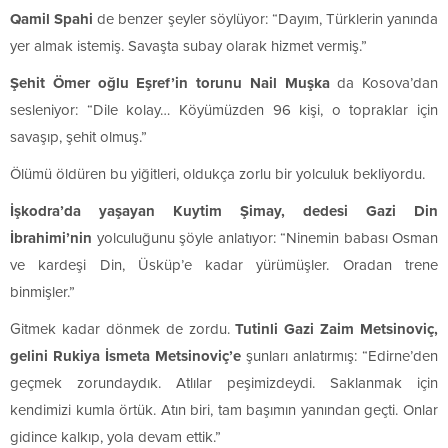
Qamil Spahi
de benzer şeyler söylüyor: “Dayım, Türklerin yanında
yer almak istemiş. Savaşta subay olarak hizmet vermiş.”
Şehit Ömer oğlu Eşref’in torunu Nail Muşka
da Kosova’dan
sesleniyor: “Dile kolay… Köyümüzden 96 kişi, o topraklar için
savaşıp, şehit olmuş.”
Ölümü öldüren bu yiğitleri, oldukça zorlu bir yolculuk bekliyordu.
İşkodra’da yaşayan Kuytim Şimay, dedesi Gazi Din
İbrahimi’nin
yolculuğunu şöyle anlatıyor: “Ninemin babası Osman
ve kardeşi Din, Üsküp’e kadar yürümüşler. Oradan trene
binmişler.”
Gitmek kadar dönmek de zordu.
Tutinli Gazi Zaim Metsinoviç,
gelini Rukiya İsmeta Metsinoviç’e
şunları anlatırmış: “Edirne’den
geçmek zorundaydık. Atlılar peşimizdeydi. Saklanmak için
kendimizi kumla örtük. Atın biri, tam başımın yanından geçti. Onlar
gidince kalkıp, yola devam ettik.”