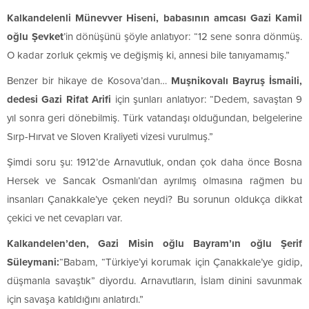
Kalkandelenli Münevver Hiseni, babasının amcası Gazi Kamil
oğlu Şevket
’in dönüşünü şöyle anlatıyor: “12 sene sonra dönmüş.
O kadar zorluk çekmiş ve değişmiş ki, annesi bile tanıyamamış.”
Benzer bir hikaye de Kosova’dan…
Muşnikovalı Bayruş İsmaili,
dedesi Gazi Rifat Arifi
için şunları anlatıyor: “Dedem, savaştan 9
yıl sonra geri dönebilmiş. Türk vatandaşı olduğundan, belgelerine
Sırp-Hırvat ve Sloven Kraliyeti vizesi vurulmuş.”
Şimdi soru şu: 1912’de Arnavutluk, ondan çok daha önce Bosna
Hersek ve Sancak Osmanlı’dan ayrılmış olmasına rağmen bu
insanları Çanakkale’ye çeken neydi? Bu sorunun oldukça dikkat
çekici ve net cevapları var.
Kalkandelen’den, Gazi Misin oğlu Bayram’ın oğlu Şerif
Süleymani:
“Babam, “Türkiye’yi korumak için Çanakkale’ye gidip,
düşmanla savaştık” diyordu. Arnavutların, İslam dinini savunmak
için savaşa katıldığını anlatırdı.”