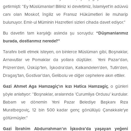
getirmişti: “Ey Müslümanlar! Biliniz ki devletimiz, İslamiyet’in adüvvü
canı olan Moskof, İngiliz ve Fransız Hükümetleri ile muharip
bulunuyor. Emir-ul Müminin Hazretleri sizleri cihada davet ediyor.”
Bu davetin tam karşılığı aslında şu soruydu:
“Düşmanlarımız
burada, dostlarımız nerede?”
Tarafını belli etmek isteyen, on binlerce Müslüman gibi, Boşnaklar,
Arnavutlar ve Pomaklar da yollara düştüler.
Yeni Pazar’dan,
Prizren’den, Üsküp’ten, İşkodra’dan, Kalkandelen’den, Tutin’den,
Dragaş’tan, Gostivar’dan, Gelibolu ve diğer cephelere akın ettiler.
Gazi Ahmet Aga Hamzagiç’ın kızı Hatica Hamzagiç
, o günleri
şöyle anlatıyor: “Boşnaklar, aralarında ‘Curumliya Ordusu’ kurdular.
Babam ve dönemin Yeni Pazar Belediye Başkanı Rıza
Muratbegoviç, 12 bin 500 kadar genç gönüllüyü Çanakkale’ye
götürmüşler.”
Gazi İbrahim Abdurrahman’ın İşkodra’da yaşayan yeğeni