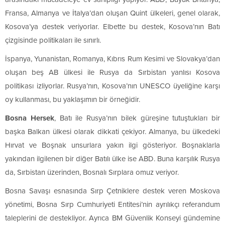
Fransa, Almanya ve İtalya’dan oluşan Quint ülkeleri, genel olarak,
Kosova’ya destek veriyorlar. Elbette bu destek, Kosova’nın Batı
çizgisinde politikaları ile sınırlı.
İspanya, Yunanistan, Romanya, Kıbrıs Rum Kesimi ve Slovakya’dan
oluşan beş AB ülkesi ile Rusya da Sırbistan yanlısı Kosova
politikası izliyorlar. Rusya’nın, Kosova’nın UNESCO üyeliğine karşı
oy kullanması, bu yaklaşımın bir örneğidir.
Bosna Hersek
, Batı ile Rusya’nın bilek güreşine tutuştukları bir
başka Balkan ülkesi olarak dikkati çekiyor. Almanya, bu ülkedeki
Hırvat ve Boşnak unsurlara yakın ilgi gösteriyor. Boşnaklarla
yakından ilgilenen bir diğer Batılı ülke ise ABD. Buna karşılık Rusya
da, Sırbistan üzerinden, Bosnalı Sırplara omuz veriyor.
Bosna Savaşı esnasında Sırp Çetniklere destek veren Moskova
yönetimi, Bosna Sırp Cumhuriyeti Entitesi’nin ayrılıkçı referandum
taleplerini de destekliyor. Ayrıca BM Güvenlik Konseyi gündemine