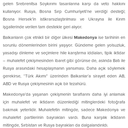
gelen Srebrenitsa Soykırımı tasarılarına karşı da veto hakkını
kullanıyor. Rusya, Bosna Sırp Cumhuriyeti’ne verdiği desteği;
Bosna Hersek’in istikrarsızlaştırılması ve Ukrayna ile Kırım
işgallerinde verilen tam destekle geri alıyor.
Balkanların çok etnikli bir diğer ülkesi
Makedonya
ise tarihinin en
sorunlu dönemlerinden birini yaşıyor. Gündeme gelen yolsuzluk,
yasadışı dinleme ve seçimlere hile karıştırma iddiaları, tipik iktidar
– muhalefet çekişmesinden ibaret gibi görünse de, aslında Batı ile
Rusya arasındaki hesaplaşmanın yansıması. Daha açık söylemek
gerekirse, “Türk Akımı” üzerinden Balkanlar’a sirayet eden AB,
ABD ve Rusya çekişmesinin açık bir tezahürü.
Makedonya’da yaşanan çekişmenin taraflarını daha iyi anlamak
için muhalefet ve iktidarın düzenlediği mitinglerdeki fotoğrafa
bakmak yeterlidir. Muhalefetin mitingde, sadece Makedonya ve
muhalefet partilerinin bayrakları vardı. Buna karşılık iktidarın
mitingde, Sırbistan ve Rusya bayrakları da dalgalandırıldı.