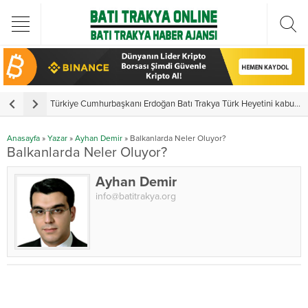
Türkiye Cumhurbaşkanı Erdoğan Batı Trakya Türk Heyetini kabul etti
Y
Anasayfa
»
Yazar
»
Ayhan Demir
»
Balkanlarda Neler Oluyor?
Balkanlarda Neler Oluyor?
Ayhan Demir
info@batitrakya.org