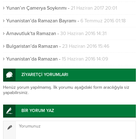
Yunan’ın Çamerya Soykırımı
-
21 Haziran 2017 20:01
Yunanistan’da Ramazan Bayramı
-
6 Temmuz 2016 01:18
Arnavutluk’ta Ramazan
-
30 Haziran 2016 14:31
Bulgaristan’da Ramazan
-
23 Haziran 2016 15:46
Yunanistan’da Ramazan
-
15 Haziran 2016 14:09
ZİYARETÇİ YORUMLARI
Henüz yorum yapılmamış. İlk yorumu aşağıdaki form aracılığıyla siz
yapabilirsiniz.
BİR YORUM YAZ