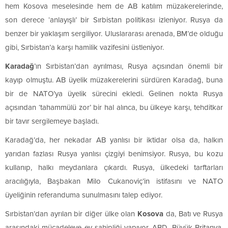
hem Kosova meselesinde hem de AB katılım müzakerelerinde,
son derece ‘anlayışlı’ bir Sırbistan politikası izleniyor. Rusya da
benzer bir yaklaşım sergiliyor. Uluslararası arenada, BM’de olduğu
gibi, Sırbistan’a karşı hamilik vazifesini üstleniyor.
Karadağ
’ın Sırbistan’dan ayrılması, Rusya açısından önemli bir
kayıp olmuştu. AB üyelik müzakerelerini sürdüren Karadağ, buna
bir de NATO’ya üyelik sürecini ekledi. Gelinen nokta Rusya
açısından ‘tahammülü zor’ bir hal alınca, bu ülkeye karşı, tehditkar
bir tavır sergilemeye başladı.
Karadağ’da, her nekadar AB yanlısı bir iktidar olsa da, halkın
yarıdan fazlası Rusya yanlısı çizgiyi benimsiyor. Rusya, bu kozu
kullanıp, halkı meydanlara çıkardı. Rusya, ülkedeki tarftarları
aracılığıyla, Başbakan Milo Cukanoviç’in istifasını ve NATO
üyeliğinin referanduma sunulmasını talep ediyor.
Sırbistan’dan ayrılan bir diğer ülke olan
Kosova
da, Batı ve Rusya
arasındaki mücadeleye ev sahipliği yapıyor. ABD, Büyük Britanya,