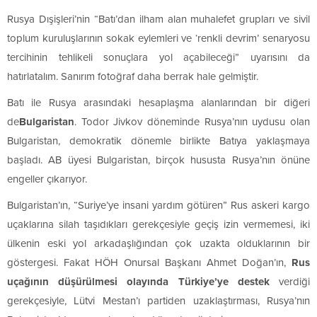
Rusya Dışişleri’nin “Batı’dan ilham alan muhalefet grupları ve sivil
toplum kuruluşlarının sokak eylemleri ve ‘renkli devrim’ senaryosu
tercihinin tehlikeli sonuçlara yol açabileceği” uyarısını da
hatırlatalım. Sanırım fotoğraf daha berrak hale gelmiştir.
Batı ile Rusya arasındaki hesaplaşma alanlarından bir diğeri
de
Bulgaristan
. Todor Jivkov döneminde Rusya’nın uydusu olan
Bulgaristan, demokratik dönemle birlikte Batıya yaklaşmaya
başladı. AB üyesi Bulgaristan, birçok hususta Rusya’nın önüne
engeller çıkarıyor.
Bulgaristan’ın, “Suriye’ye insani yardım götüren” Rus askeri kargo
uçaklarına silah taşıdıkları gerekçesiyle geçiş izin vermemesi, iki
ülkenin eski yol arkadaşlığından çok uzakta olduklarının bir
göstergesi. Fakat HÖH Onursal Başkanı Ahmet Doğan’ın,
Rus
uçağının düşürülmesi olayında Türkiye’ye destek
verdiği
gerekçesiyle, Lütvi Mestan’ı partiden uzaklaştırması, Rusya’nın