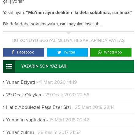
çalışıyorlar.
Yasal uyarı:
“Mü’min aynı delikten iki defa sokulmaz, ısırılmaz.”
Bir defa daha sokulmayalım, ısırılmayalım inşallah…
BU KONUYU SOSYAL MEDYA HESAPLARINDA PAYLAŞ
Facebook
Twitter
WhatsApp
YAZARIN SON YAZILARI
Yunan Eziyeti
-
11 Mart 2020 14:19
29 Ocak Olayları
-
29 Ocak 2020 22:56
Hafız Abdülezel Paşa Ezer Sizi
-
25 Mart 2018 22:14
Yunan’ın yaptıkları
-
15 Mart 2018 02:42
Yunan zulmü
-
29 Kasım 2017 21:52