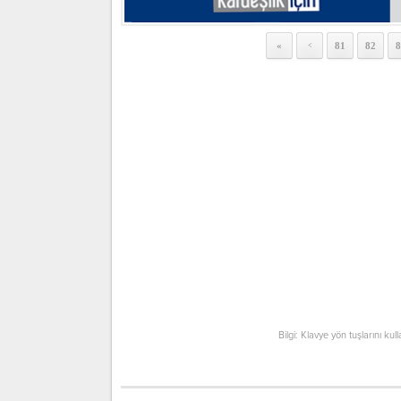
«
81
82
8
<
Bilgi: Klavye yön tuşlarını kul