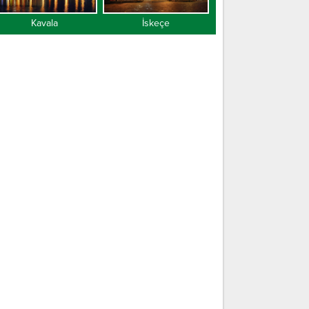
Kavala
İskeçe
Gümülcine