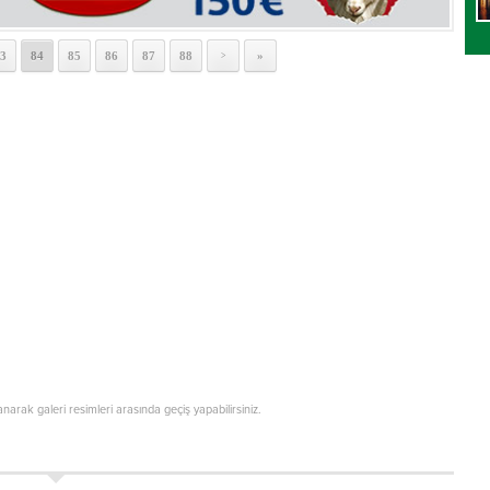
3
84
85
86
87
88
»
>
lanarak galeri resimleri arasında geçiş yapabilirsiniz.