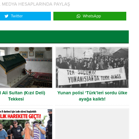
L MEDYA HESAPLARINDA PAYLAŞ
Twitter
WhatsApp
 Ali Sultan (Kızıl Deli)
Yunan polisi ‘Türk’leri sordu ülke
Tekkesi
ayağa kalktı!