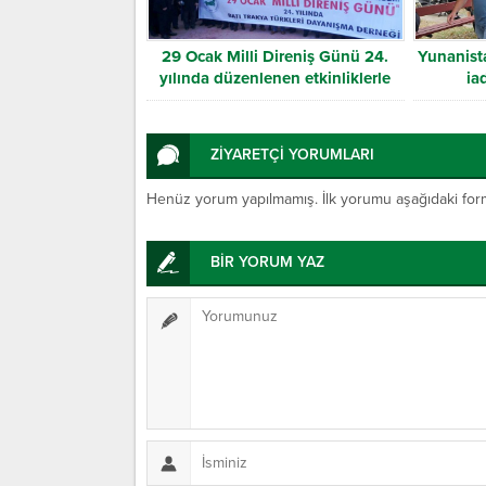
29 Ocak Milli Direniş Günü 24.
Yunanista
yılında düzenlenen etkinliklerle
ia
anıldı
ZİYARETÇİ YORUMLARI
Henüz yorum yapılmamış. İlk yorumu aşağıdaki form ar
BİR YORUM YAZ