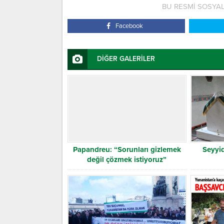
BU RESMİ SOSYA
Facebook
DİĞER GALERİLER
Papandreu: “Sorunları gizlemek
Seyyid
değil çözmek istiyoruz”