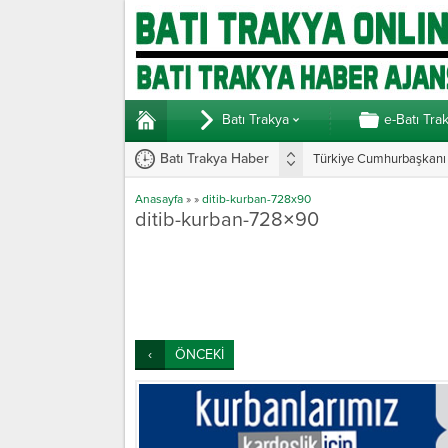
Batı Trakya
e-Batı Tra
Batı Trakya Haber
Türkiye Cumhurbaşkanı E
Anasayfa
»
»
ditib-kurban-728x90
ditib-kurban-728×90
ÖNCEKİ