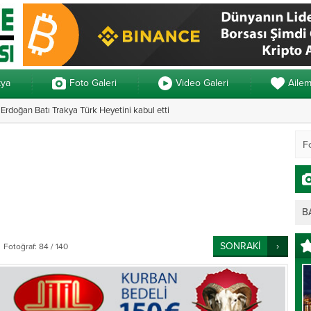
kya
Foto Galeri
Video Galeri
Aile
rdoğan Batı Trakya Türk Heyetini kabul etti
Yunanistan’da ve
B
SONRAKİ
Fotoğraf: 84 / 140