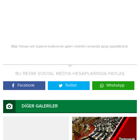
Bilgi: Klavye yön tuşlarını kullanarak galeri resimleri arasında geçiş yapabilirsiniz.
BU RESMİ SOSYAL MEDYA HESAPLARINDA PAYLAŞ
Facebook
Twitter
WhatsApp
DİĞER GALERİLER