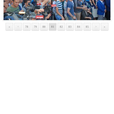
«
78
79
80
81
82
83
84
85
»
<
>