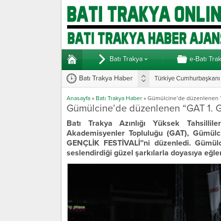
Batı Trakya
e-Batı Tra
Batı Trakya Haber
Türkiye Cumhurbaşkanı E
Anasayfa
»
Batı Trakya Haber
»
Gümülcine’de düzenlenen “
Gümülcine’de düzenlenen “GAT 1. G
Batı Trakya Azınlığı Yüksek Tahsillile
Akademisyenler Topluluğu (GAT), Gümülci
GENÇLİK FESTİVALİ”ni düzenledi. Gümülc
seslendirdiği güzel şarkılarla doyasıya eğle