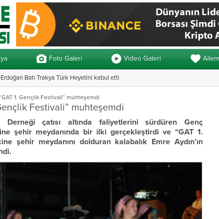
kya
Foto Galeri
Video Galeri
Aile
rdoğan Batı Trakya Türk Heyetini kabul etti
Yunanistan’da ve
GAT 1. Gençlik Festivali” muhteşemdi
ençlik Festivali” muhteşemdi
r Derneği çatısı altında faliyetlerini sürdüren Genç
ne şehir meydanında bir ilki gerçekleştirdi ve “GAT 1.
ine şehir meydanını dolduran kalabalık Emre Aydın’ın
ndi.