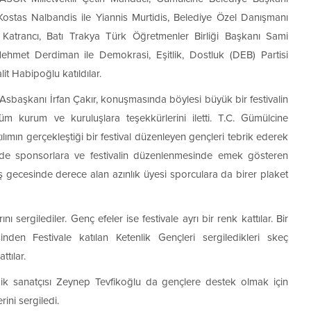
 Kostas Nalbandis ile Yiannis Murtidis, Belediye Özel Danışmanı
trancı, Batı Trakya Türk Öğretmenler Birliği Başkanı Sami
met Derdiman ile Demokrasi, Eşitlik, Dostluk (DEB) Partisi
t Habipoğlu katıldılar.
 Asbaşkanı İrfan Çakır, konuşmasında böylesi büyük bir festivalin
m kurum ve kuruluşlara teşekkürlerini iletti. T.C. Gümülcine
lımın gerçekleştiği bir festival düzenleyen gençleri tebrik ederek
valde sponsorlara ve festivalin düzenlenmesinde emek gösteren
üş gecesinde derece alan azınlık üyesi sporculara da birer plaket
 sergilediler. Genç efeler ise festivale ayrı bir renk kattılar. Bir
nden Festivale katılan Ketenlik Gençleri sergiledikleri skeç
ttılar.
amik sanatçısı Zeynep Tevfikoğlu da gençlere destek olmak için
rini sergiledi.