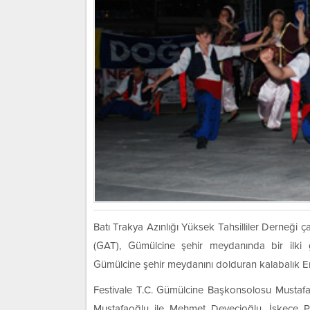
Batı Trakya Azınlığı Yüksek Tahsilliler Derneği ç
(GAT), Gümülcine şehir meydanında bir ilki
Gümülcine şehir meydanını dolduran kalabalık Emr
Festivale T.C. Gümülcine Başkonsolosu Mustafa
Mustafaoğlu ile Mehmet Devecioğlu, İskeçe P