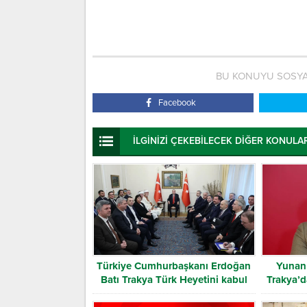
BU KONUYU SOSYA
Facebook
İLGİNİZİ ÇEKEBİLECEK DİĞER KONULA
Türkiye Cumhurbaşkanı Erdoğan
Yunan 
Batı Trakya Türk Heyetini kabul
Trakya’d
etti