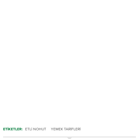
ETİKETLER:
ETLI NOHUT
YEMEK TARIFLERI