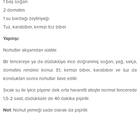
1 baş soğan
2 domates
1 su bardağı zeytinyağı
Tuz, karabiber, kırmızı toz biber
Yapılışı:
Nohutlar akşamdan ıslatılır.
Bir tencereye ya da düdüklüye ince doğranmış soğan, yağ, salça,
domates rendesi konur. Et, kırmızı biber, karabiber ve tuz da
konduktan sonra nohutlar ilave edilir.
Sıcak su ile iyice pişene dek orta hararetli ateşte normal tencerede
1,5-2 saat, düdüklüde de 40 dakika pişirilir.
Not
: Nohut yemeği sade olarak da pişirilir.