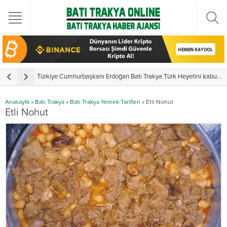
Türkiye Cumhurbaşkanı Erdoğan Batı Trakya Türk Heyetini kabul etti
Y
Anasayfa
»
Batı Trakya
»
Batı Trakya Yemek Tarifleri
»
Etli Nohut
Etli Nohut