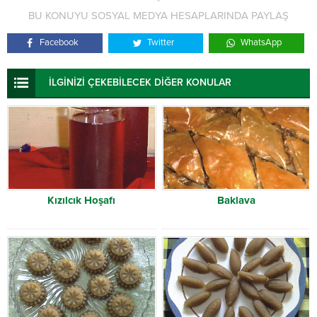
BU KONUYU SOSYAL MEDYA HESAPLARINDA PAYLAŞ
Facebook
Twitter
WhatsApp
İLGİNİZİ ÇEKEBİLECEK DİĞER KONULAR
Kızılcık Hoşafı
Baklava