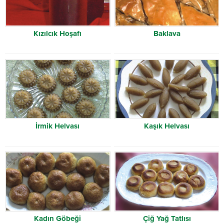
Kızılcık Hoşafı
Baklava
İrmik Helvası
Kaşık Helvası
Kadın Göbeği
Çiğ Yağ Tatlısı