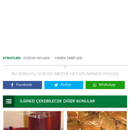
ETİKETLER:
DÜĞÜN HELVASI
YEMEK TARIFLERI
BU KONUYU SOSYAL MEDYA HESAPLARINDA PAYLAŞ
Facebook
Twitter
WhatsApp
İLGİNİZİ ÇEKEBİLECEK DİĞER KONULAR