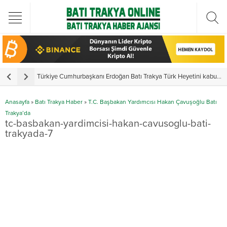
Türkiye Cumhurbaşkanı Erdoğan Batı Trakya Türk Heyetini kabul etti
Y
Anasayfa
»
Batı Trakya Haber
»
T.C. Başbakan Yardımcısı Hakan Çavuşoğlu Batı
Trakya’da
tc-basbakan-yardimcisi-hakan-cavusoglu-bati-
trakyada-7