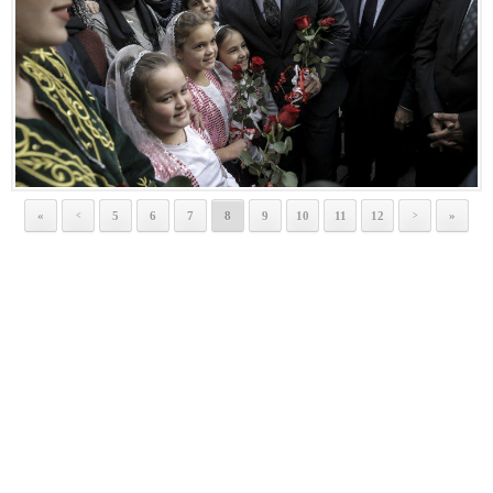
«
5
6
7
8
9
10
11
12
»
<
>