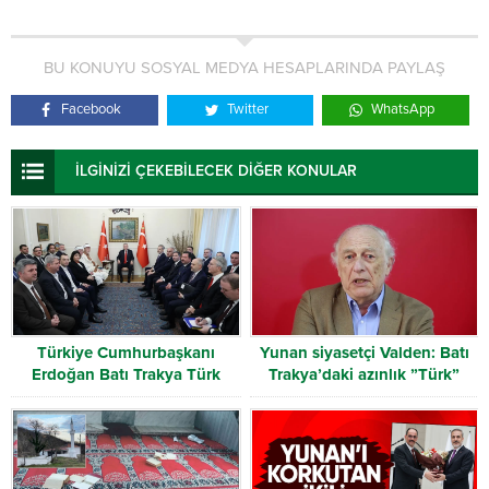
BU KONUYU SOSYAL MEDYA HESAPLARINDA PAYLAŞ
Facebook
Twitter
WhatsApp
İLGİNİZİ ÇEKEBİLECEK DİĞER KONULAR
Türkiye Cumhurbaşkanı
Yunan siyasetçi Valden: Batı
Erdoğan Batı Trakya Türk
Trakya’daki azınlık ”Türk”
Heyetini kabul etti
olarak tanınmalı