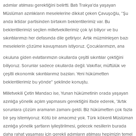
adımlar atılması gerektiğini belirtti. Batı Trakya’da yaşayan
Müslüman azınlıkların meselelerine dikkat çeken Çavuşoğlu, “Şu
anda iktidar partisinden birtakım beklentilerimiz var. Bu
beklentilerimizi seçilen milletvekillerimiz çok iyi biliyor ve bu
sıkıntılarımızı her defasında dile getiriyor. Artık müzminleşen bazı
meselelerin çözüme kavuşmasını istiyoruz. Çocuklarımızın, ana
okuluna giden evlatlarımızın okullarda çeşitli sıkıntılar çektiğini
biliyoruz. Sorunlar sadece okullarda değil. Vakıflar, müftülük ve
çeşitli ekonomik sıkıntılarımız bazıları. Yeni hükümetten
beklentilerimiz bu yönde” şeklinde konuştu.
Milletvekili Çetin Mandacı ise, Yunan hükümetinin orada yaşayan
azınlığa yönelik açılım yapmasını gerektiğini ifade ederek, “Artık
sorunlara çözüm aramanın zamanı geldi. Biz hükümetten çok fazla
bir şey istemiyoruz. Kötü bir amacımız yok. Türk kökenli Müslüman
azınlığa yönelik şartların iyileştirilmesi, gelecek nesillerin burada
daha rahat yaşaması için gerekli adımların atılması hepimizin temel