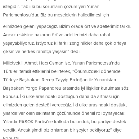
isteğidir. Tabii ki bu sorunların çözüm yeri Yunan
Parlementosu’dur. Biz bu meselelerin halledilmesi için
elimizden geleni yapacağız. Bizim orada örf ve adetlerimiz farklı.
Ancak eskisine nazaran örf ve adetlerimizi daha rahat
yaşayabiliyoruz. İstiyoruz ki farklı zenginlikler daha çok ortaya
çıksın ve herkes rahatça yaşasın” dedi.
Milletvekili Ahmet Hacı Osman ise, Yunan Parlemetosu’nda
Türkleri temsil ettiklerini belirterek, “Önümüzdeki dönemde
Türkiye Başbakanı Recep Tayyip Erdoğan ile Yunanistan
Başbakanı Yorgo Papandreu arasında iyi ilişkiler kurulması söz
konusu. İki ülke arasındaki dostluğun daha da artması için
elimizden gelen desteği vereceğiz. İki ülke arasındaki dostluk,
yıllardır var olan sıkıntıların çözümünde önemli rol oynayacak.
Yıllardır PASOK Partisi’ne katkıda bulunduk, bu partiye destek
verdik. Ancak şimdi biz onlardan bir şeyler bekliyoruz” diye
konuştu.