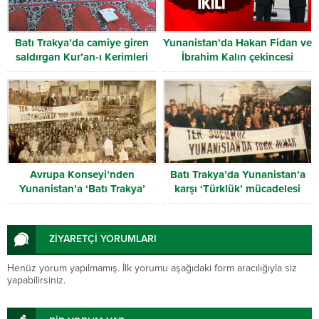
Batı Trakya’da camiye giren
Yunanistan’da Hakan Fidan ve
saldırgan Kur’an-ı Kerimleri
İbrahim Kalın çekincesi
yırttı
Avrupa Konseyi’nden
Batı Trakya’da Yunanistan’a
Yunanistan’a ‘Batı Trakya’
karşı ‘Türklük’ mücadelesi
uyarısı
ZİYARETÇİ YORUMLARI
Henüz yorum yapılmamış. İlk yorumu aşağıdaki form aracılığıyla siz
yapabilirsiniz.