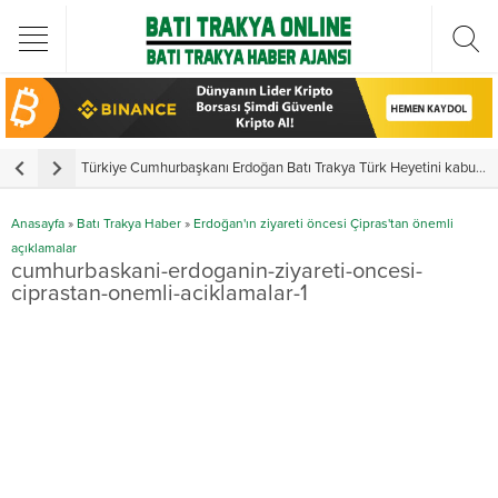
Türkiye Cumhurbaşkanı Erdoğan Batı Trakya Türk Heyetini kabul etti
Y
Anasayfa
»
Batı Trakya Haber
»
Erdoğan'ın ziyareti öncesi Çipras'tan önemli
açıklamalar
cumhurbaskani-erdoganin-ziyareti-oncesi-
ciprastan-onemli-aciklamalar-1