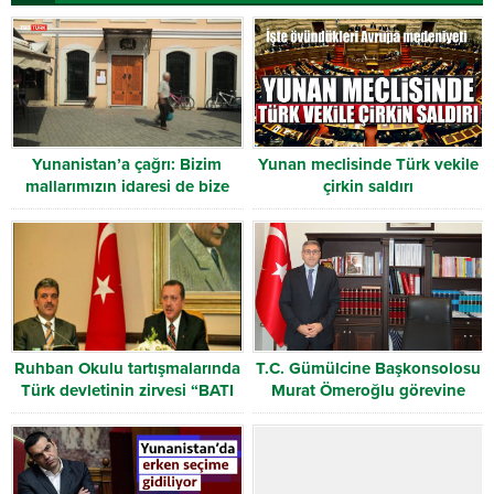
Yunanistan’a çağrı: Bizim
Yunan meclisinde Türk vekile
mallarımızın idaresi de bize
çirkin saldırı
verilsin
Ruhban Okulu tartışmalarında
T.C. Gümülcine Başkonsolosu
Türk devletinin zirvesi “BATI
Murat Ömeroğlu görevine
TRAKYA” dedi
başladı