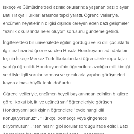
İskeçe ve Gümülcine’deki azınlık okullarında yaşanan bazı olaylar
Batı Trakya Türkleri arasında tepki yarattı. Öğrenci velileriyle,
encümen heyetlerinin bilgisi dışında cereyan eden bazı gelişmeler
“azınlık okullarında neler oluyor” sorusunu gündeme getirdi.
İngiltere’deki bir üniversitede eğitim gördüğü ve iki dilli çocuklarla
ilgili tez hazırladığı öne sürülen Hrisula Hondroyanni adındaki bir
kişinin İskeçe Merkez Türk İlkokulundaki öğrencilerle röportajlar
yaptığı öğrenildi. Hondroyanni’nin öğrencilere azınlığın milli kimliği
ve diliyle ilgili sorular sorması ve çocuklarla yapılan görüşmeleri
kayda alması büyük tepki doğurdu.
Öğrenci velileriyle, encümen heyeti başkanından edinilen bilgilere
göre ilkokul bir, iki ve üçüncü sınıf öğrencileriyle görüşen
Hondroyanni adlı kişinin öğrencilere “evde hangi dili
konuşuyorsunuz” , “Türkçe, pomakça veya çingenece
biliyormusun” , “sen nesin” gibi sorular sorduğu ifade edildi. Bazı