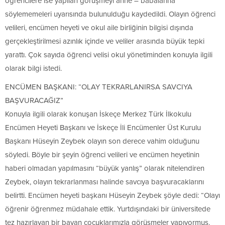
öğrencilere ise yapılan görüşmeyi anne – babalarına
söylememeleri uyarısında bulunulduğu kaydedildi. Olayın öğrenci
velileri, encümen heyeti ve okul aile birliğinin bilgisi dışında
gerçekleştirilmesi azınlık içinde ve veliler arasında büyük tepki
yarattı. Çok sayıda öğrenci velisi okul yönetiminden konuyla ilgili
olarak bilgi istedi.
ENCÜMEN BAŞKANI: “OLAY TEKRARLANIRSA SAVCIYA
BAŞVURACAĞIZ”
Konuyla ilgili olarak konuşan İskeçe Merkez Türk İlkokulu
Encümen Heyeti Başkanı ve İskeçe İli Encümenler Üst Kurulu
Başkanı Hüseyin Zeybek olayın son derece vahim olduğunu
söyledi. Böyle bir şeyin öğrenci velileri ve encümen heyetinin
haberi olmadan yapılmasını “büyük yanlış” olarak nitelendiren
Zeybek, olayın tekrarlanması halinde savcıya başvuracaklarını
belirtti. Encümen heyeti başkanı Hüseyin Zeybek şöyle dedi: “Olayı
öğrenir öğrenmez müdahale ettik. Yurtdışındaki bir üniversitede
tez hazırlayan bir bayan çocuklarımızla görüşmeler yapıyormuş.