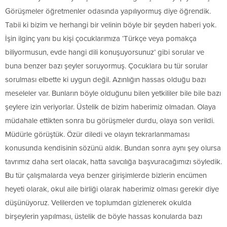
Görüşmeler öğretmenler odasında yapılıyormuş diye öğrendik.
Tabii ki bizim ve herhangi bir velinin böyle bir şeyden haberi yok.
İşin ilginç yanı bu kişi çocuklarımıza ‘Türkçe veya pomakça
biliyormusun, evde hangi dili konuşuyorsunuz’ gibi sorular ve
buna benzer bazı şeyler soruyormuş. Çocuklara bu tür sorular
sorulması elbette ki uygun değil. Azınlığın hassas olduğu bazı
meseleler var. Bunların böyle olduğunu bilen yetkililer bile bile bazı
şeylere izin veriyorlar. Üstelik de bizim haberimiz olmadan. Olaya
müdahale ettikten sonra bu görüşmeler durdu, olaya son verildi.
Müdürle görüştük. Özür diledi ve olayın tekrarlanmaması
konusunda kendisinin sözünü aldık. Bundan sonra aynı şey olursa
tavrımız daha sert olacak, hatta savcılığa başvuracağımızı söyledik.
Bu tür çalışmalarda veya benzer girişimlerde bizlerin encümen
heyeti olarak, okul aile birliği olarak haberimiz olması gerekir diye
düşünüyoruz. Velilerden ve toplumdan gizlenerek okulda
birşeylerin yapılması, üstelik de böyle hassas konularda bazı