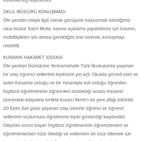
OKUL MÜDÜRÜ KONUŞMADI
Öte yandan olayla ilgili olarak görüşüne başvurmak istediğimiz
okul müdür Sabri Molla, basına açıklama yapabilmesi için basının,
müfettişlikten izin alması gerektiğini öne sürerek, konuşmayı
reddetti.
KURAN’A HAKARET İDDİASI
Öte yandan Gümülcine Yenicemahalle Türk İlkokulunda yaşanan
bir olay öğrenci velilerinin tepkisine yol açtı. Okulda görevli olan ve
aslen Kanadalı olduğu ve bir Yunanlıyla evli olduğu öğrenilen
İngilizce öğretmeninin öğrencileri azarladığı sırada masanın
üzerindeki kitaplarla birlikte Kuran’ı Kerim’i de yere attığı bildirildi.
20 Ekim Salı günü yaşanan olay üzerine öğrenci ve öğrenci
velilerinin sözkonusu öğretmene tepki gösterdiği kaydedildi.
Olaydan sonra bayan İngilizce öğretmeninin öğrencilerden ve
öğretmenlerden özür dilediği ve velilerden de özür dilemek için