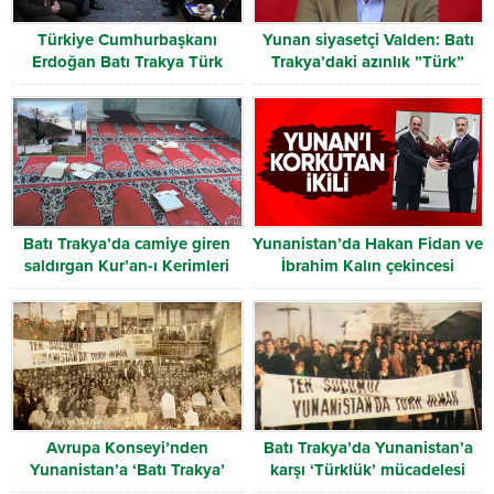
Türkiye Cumhurbaşkanı
Yunan siyasetçi Valden: Batı
Erdoğan Batı Trakya Türk
Trakya’daki azınlık ”Türk”
Heyetini kabul etti
olarak tanınmalı
Batı Trakya’da camiye giren
Yunanistan’da Hakan Fidan ve
saldırgan Kur’an-ı Kerimleri
İbrahim Kalın çekincesi
yırttı
Avrupa Konseyi’nden
Batı Trakya’da Yunanistan’a
Yunanistan’a ‘Batı Trakya’
karşı ‘Türklük’ mücadelesi
uyarısı