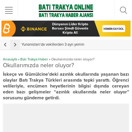
Türkiye Cumhurbaşkanı Erdoğan Batı Trakya Türk Heyetini kabul etti
Yunanistan’da vekillerden 3 ayrı yemin
Y
Anasayfa
»
Batı Trakya Haber
»
Okullarımızda neler oluyor?
Okullarımızda neler oluyor?
İskeçe ve Gümülcine’deki azınlık okullarında yaşanan bazı
olaylar Batı Trakya Türkleri arasında tepki yarattı. Öğrenci
velileriyle, encümen heyetlerinin bilgisi dışında cereyan
eden bazı gelişmeler “azınlık okullarında neler oluyor”
sorusunu gündeme getirdi.