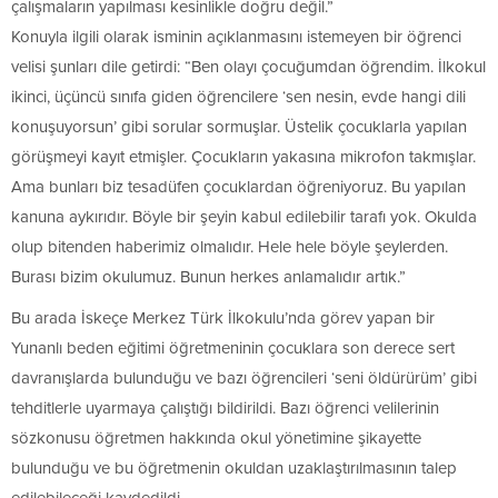
çalışmaların yapılması kesinlikle doğru değil.”
Konuyla ilgili olarak isminin açıklanmasını istemeyen bir öğrenci
velisi şunları dile getirdi: “Ben olayı çocuğumdan öğrendim. İlkokul
ikinci, üçüncü sınıfa giden öğrencilere ‘sen nesin, evde hangi dili
konuşuyorsun’ gibi sorular sormuşlar. Üstelik çocuklarla yapılan
görüşmeyi kayıt etmişler. Çocukların yakasına mikrofon takmışlar.
Ama bunları biz tesadüfen çocuklardan öğreniyoruz. Bu yapılan
kanuna aykırıdır. Böyle bir şeyin kabul edilebilir tarafı yok. Okulda
olup bitenden haberimiz olmalıdır. Hele hele böyle şeylerden.
Burası bizim okulumuz. Bunun herkes anlamalıdır artık.”
Bu arada İskeçe Merkez Türk İlkokulu’nda görev yapan bir
Yunanlı beden eğitimi öğretmeninin çocuklara son derece sert
davranışlarda bulunduğu ve bazı öğrencileri ‘seni öldürürüm’ gibi
tehditlerle uyarmaya çalıştığı bildirildi. Bazı öğrenci velilerinin
sözkonusu öğretmen hakkında okul yönetimine şikayette
bulunduğu ve bu öğretmenin okuldan uzaklaştırılmasının talep
edilebileceği kaydedildi.